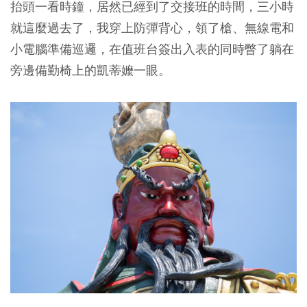
抬頭一看時鐘，居然已經到了交接班的時間，三小時
就這麼過去了，我穿上防彈背心，領了槍、無線電和
小電腦準備巡邏，在值班台簽出入表的同時瞥了躺在
旁邊備勤椅上的凱蒂嬤一眼。