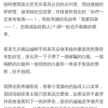
頓時整間派出所充斥著高分貝的尖叫聲、用頭撞牆的
砰砰聲、做筆錄的交談聲，伴隨著幹我女的「你們一
定會有報應~~~！」和凱蒂嬤的高頻率「我要回家
~~~！」交織成如此動人(？)卻一點也不動聽的樂
章。
看著天兵雜誌編輯手摀著耳朵做筆錄的畫面突然覺得
有點好笑，派出所一下子擠了一個被騙的白癡、一個
喝醉的白癡和一個弱智的白癡和一堆束手無策的警
察，好不熱鬧。
我蹲在凱蒂嬤面前，滑著小電腦內的協尋人口名單，
眉頭深鎖按著太陽穴想著該怎麼做，如果這班不處理
掉就會連累到下一班的學長，接班的偏偏是準備升巡