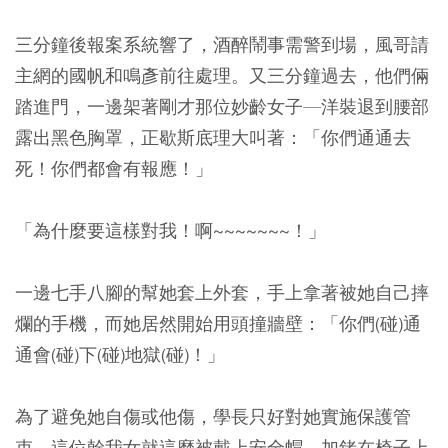
三分鐘後報案系統響了，酒醉鬧事需警到場，風哥請
主網的國帆和鳴彥前往處理。又三分鐘過去，他們倆
踏進門，一邊架著剛才那位妙齡女子—洋裝退到腰部
露出黑色胸罩，正歇斯底理大叫著：「你們通通去
死！你們都會有報應！」
「為什麼要這樣對我！啊~~~~~~~！」
一邊七手八腳的幫她套上外套，手上拿著被她自己摔
爛的手機，而她居然開始用頭撞牆壁：「你們(碰)通
通會(碰)下(碰)地獄(碰)！」
為了避免她自傷或他傷，學長只好對她實施保護管
束，這位幹我女就這麼被戴上安全帽，加銬在椅子上