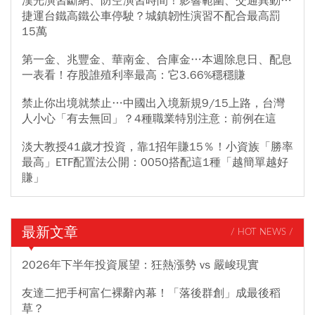
漢光演習斷網、防空演習時間！影響範圍、交通異動…
捷運台鐵高鐵公車停駛？城鎮韌性演習不配合最高罰
15萬
第一金、兆豐金、華南金、合庫金…本週除息日、配息
一表看！存股誰殖利率最高：它3.66%穩穩賺
禁止你出境就禁止…中國出入境新規9/15上路，台灣
人小心「有去無回」？4種職業特別注意：前例在這
淡大教授41歲才投資，靠1招年賺15％！小資族「勝率
最高」ETF配置法公開：0050搭配這1種「越簡單越好
賺」
最新文章
/ HOT NEWS /
2026年下半年投資展望：狂熱漲勢 vs 嚴峻現實
友達二把手柯富仁裸辭內幕！「落後群創」成最後稻
草？