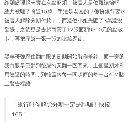
詐騙處理起來實在有點麻煩，被害人是位雜誌編輯，
總共被騙了將近15萬，手法是老套的「假扮銀行要求
被害人解除分期付款」，而這位小姐先匯了3萬還沒
警覺，之後更是去超商買了12張面額9500元的點數
卡，再把序號一張一張的唸給歹徒。
黑羊哥強忍住翻白眼的衝動開始製作筆錄，而一旁的
我白眼早已翻到後腦勺又翻一圈回來，上個星期才利
用巡邏的時間，到轄區內每一間超商的每一台ATM貼
上警告標語：
「銀行叫你解除分期一定是詐騙！快撥
165！」