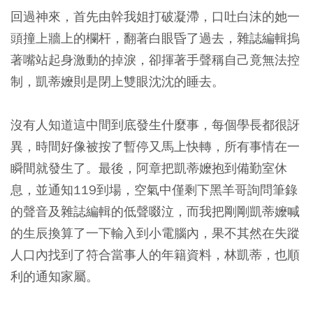
回過神來，首先由幹我姐打破凝滯，口吐白沫的她一
頭撞上牆上的欄杆，翻著白眼昏了過去，雜誌編輯摀
著嘴站起身激動的掉淚，卻揮著手聲稱自己竟無法控
制，凱蒂嬤則是閉上雙眼沈沈的睡去。
沒有人知道這中間到底發生什麼事，每個學長都很訝
異，時間好像被按了暫停又馬上快轉，所有事情在一
瞬間就發生了。最後，阿章把凱蒂嬤抱到備勤室休
息，並通知119到場，空氣中僅剩下黑羊哥詢問筆錄
的聲音及雜誌編輯的低聲啜泣，而我把剛剛凱蒂嬤喊
的生辰換算了一下輸入到小電腦內，果不其然在失蹤
人口內找到了符合當事人的年籍資料，林凱蒂，也順
利的通知家屬。