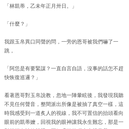
「林凱蒂，乙未年正月卅日。」
「什麼？」
我跟玉帛異口同聲的問，一旁的恩哥被我們嚇了一
跳，
「阿恁是有要緊謀？一直自言自語，沒事的話怎不趕
快恢復巡邏？」
看著恩哥對玉帛說教，忽地一陣暈眩後，我發現我聽
不見任何聲音，整間派出所像是被抽了真空一樣，這
時我感受到一道炙人的視線，我不可置信的抬頭看向
眼前的凱蒂嬤，回視我的眼神讓我永生難忘，那是一