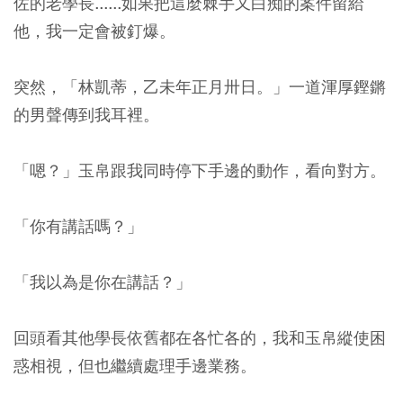
佐的老學長......如果把這麼棘手又白痴的案件留給
他，我一定會被釘爆。
突然，「林凱蒂，乙未年正月卅日。」一道渾厚鏗鏘
的男聲傳到我耳裡。
「嗯？」玉帛跟我同時停下手邊的動作，看向對方。
「你有講話嗎？」
「我以為是你在講話？」
回頭看其他學長依舊都在各忙各的，我和玉帛縱使困
惑相視，但也繼續處理手邊業務。