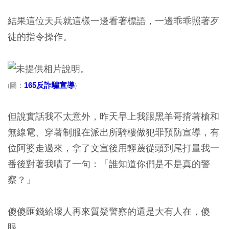
結果這位天兵就這樣一邊看著標語，一邊乖乖照著歹
徒的指令操作。
165反詐騙宣導
(圖：
)
但說實話我不太意外，昨天早上我跟黑羊哥揹著槍和
無線電、穿著制服在派出所騎樓做犯罪預防宣導，有
位阿婆走過來，拿了文宣後用輕蔑從頭到尾打量我一
番後對著我嘖了一句：「誰知道你們是不是真的警
察？」
傻傻匯錢給壞人再來質疑警察的還是大有人在，傻
眼。