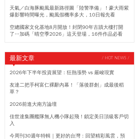
天氣／白海豚颱風最新路徑圖「陸警準備」！豪大雨紫
爆影響時間曝光，颱風假機率多大，10日報先看
空總國家文化基地8月開放！封閉90年古蹟大樓打開
了…加碼「晴空季2026」這天登場，16件作品必看
最新文章
/ HOT NEWS /
2026年下半年投資展望：狂熱漲勢 vs 嚴峻現實
友達二把手柯富仁裸辭內幕！「落後群創」成最後稻
草？
2026前進大南方論壇
佳世達集團艦隊無人機小隊起飛！鎖定美日頂級客戶切
入
今周刊30週年特輯｜更好的台灣：回望精彩風雲，預