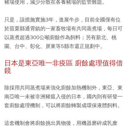
豬場使用，減少分散在各養豬場的監管難題。
只是，該措施實施3年，進展牛步，目前全國僅有位
於苗栗縣通霄鎮的一家畜牧場有共同蒸煮場，每日可
以蒸煮超過300公噸廚餘作為飼料；另有新北、桃
園、台中、彰化、屏東等5縣市還正規劃中。
日本是東亞唯一非疫區 廚餘處理值得借
鏡
除採用共同蒸煮場來強化廚餘加熱機制外，東亞、東
南亞唯一未被非洲豬瘟入侵的日本，國內則有研發一
套廚餘處理機制，可以將廚餘轉製成環保液體飼料。
這套機制會將廚餘挑出異物後，用機器磨碎成乳糜