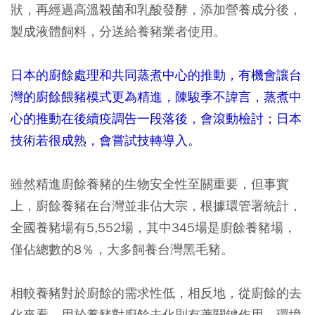
狀，再經過高溫殺菌和乳酸發酵，添加營養成分後，
製成液體飼料，分送給養豬業者使用。
日本的廚餘處理和共同蒸煮中心的推動，有機會讓台
灣的廚餘餵豬模式更為精進，陳駿季不諱言，蒸煮中
心的推動在後續疫調告一段落後，會滾動檢討；日本
技術若很成熟，會嘗試技轉導入。
雖然精進廚餘養豬的生物安全性至關重要，但事實
上，廚餘養豬在台灣並非佔大宗，根據環管署統計，
全國養豬場有5,552場，其中345場是廚餘養豬場，
僅佔總數的8％，大多飼養台灣黑毛豬。
相較養豬對於廚餘的需求性低，相反地，從廚餘的去
化來看，用於養豬對廚餘去化則有著關鍵作用。環境