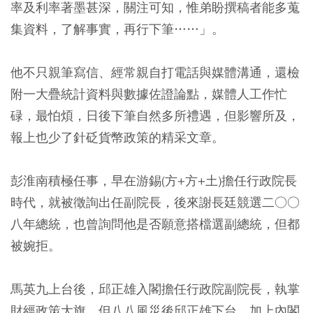
率及利率著墨甚深，關注可知，惟弟盼撰稿者能多蒐
集資料，了解事實，再行下筆……」。
他不只親筆寫信、經常親自打電話與媒體溝通，還檢
附一大疊統計資料與數據佐證論點，媒體人工作忙
碌，最怕煩，日後下筆自然多所禮遇，但影響所及，
報上也少了針砭貨幣政策的精采文章。
彭淮南積極任事，早在游錫(方+方+土)擔任行政院長
時代，就被徵詢出任副院長，後來謝長廷競選二○○
八年總統，也曾詢問他是否願意搭檔選副總統，但都
被婉拒。
馬英九上台後，邱正雄入閣擔任行政院副院長，執掌
財經政策大旗，但八八風災後邱正雄下台，加上內閣