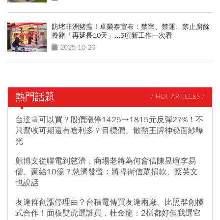
防堵非洲豬瘟！卓榮泰宣布：禁宰、禁運、禁止廚餘
養豬「再延長10天」...5項新工作一次看
2025-10-26
熱門話題
/ HOT ARTICLES /
台達電可以買？股價漲停1425→1815元反彈27%！不
只營收可期還有啥利多？目標價、散熱王牌神秘面紗曝
光
顏博文從聯電到慈濟，商場老將為何會信陳昱瑄李易
儒、豪給10億？慈濟發聲：將捍衛信眾捐款、蔡英文
也說話
友達群創漲停理由？台積電傳買友達兩廠、比照群創模
式合作！面板雙虎選誰買，杜金龍：2檔都好但我選它