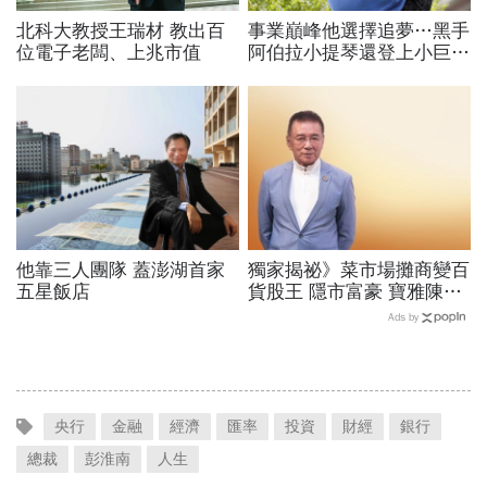
北科大教授王瑞材 教出百
事業巔峰他選擇追夢…黑手
位電子老闆、上兆市值
阿伯拉小提琴還登上小巨
蛋！連CNN都大讚！
他靠三人團隊 蓋澎湖首家
獨家揭祕》菜市場攤商變百
五星飯店
貨股王 隱市富豪 寶雅陳建
造
Ads by
央行
金融
經濟
匯率
投資
財經
銀行
總裁
彭淮南
人生