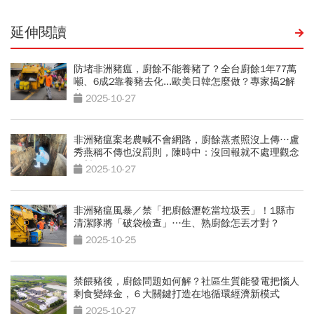
延伸閱讀
防堵非洲豬瘟，廚餘不能養豬了？全台廚餘1年77萬
噸、6成2靠養豬去化...歐美日韓怎麼做？專家揭2解
方
2025-10-27
非洲豬瘟案老農喊不會網路，廚餘蒸煮照沒上傳…盧
秀燕稱不傳也沒罰則，陳時中：沒回報就不處理觀念
不對
2025-10-27
非洲豬瘟風暴／禁「把廚餘瀝乾當垃圾丟」！1縣市
清潔隊將「破袋檢查」…生、熟廚餘怎丟才對？
2025-10-25
禁餵豬後，廚餘問題如何解？社區生質能發電把惱人
剩食變綠金，６大關鍵打造在地循環經濟新模式
2025-10-27