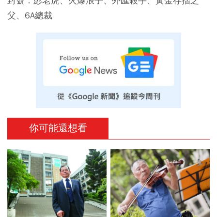
封號：彭老虎、火爆浪子、外匯殺手、黃金存摺之
父、6A總裁
你可能還想看