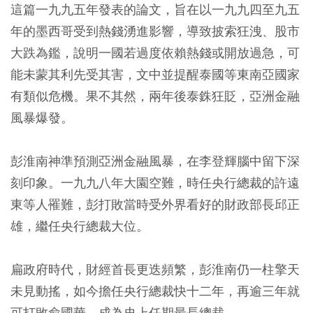
這篇一九九五年發表的論文，旨在以一九九四至九五
年的墨西哥受到熱錢湧進影響，導致披索狂洩、股市
大跌為鑑，說明一國若過度依賴熱錢或開放過急，可
能未蒙其利先受其害，文中並提醒泰國等東南亞國家
有類似危機。果不其然，兩年後泰銖狂貶，亞洲金融
風暴爆發。
彭淮南神準預測亞洲金融風暴，在李登輝腦中留下深
刻印象。一九九八年大園空難，時任央行總裁的許遠
東等人罹難，彭打敗當時受外界看好的財政部長邱正
雄，繼任央行總裁大位。
扁政府時代，財經首長更迭頻繁，彭淮南仍一柱擎天
未見動搖，如今擔任央行總裁快十二年，再逾三年就
可打敗俞國華，成為史上任期最長總裁。