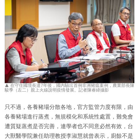
▲ 在守住國境長達7年後，國內驗出首例非洲豬瘟案例，農業部長陳
駿季（左二）親上火線說明疫情發展。記者陳睿緯攝影
只不過，各養豬場分散各地，官方監管力度有限，由
各養豬場進行蒸煮，無規模化和系統性處置，難免會
遭質疑蒸煮是否完善，連學者也不同意必然有效，台
大獸醫學院兼任助理教授李淑慧就曾表示，廚餘不是