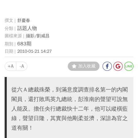
舒慶春
話題人物
攝影/劉咸昌
683期
2010-01-21 14:27
+A
-A
加入收藏
從六Ａ總裁殊榮，到滿意度調查排名第一的內閣
閣員，還打敗馬英九總統，彭淮南的聲望可說無
人能及。擔任央行總裁快十二年，他可以縱橫藍
綠，聲望日隆，其實與他剛柔並濟，深諳為官之
道有關！