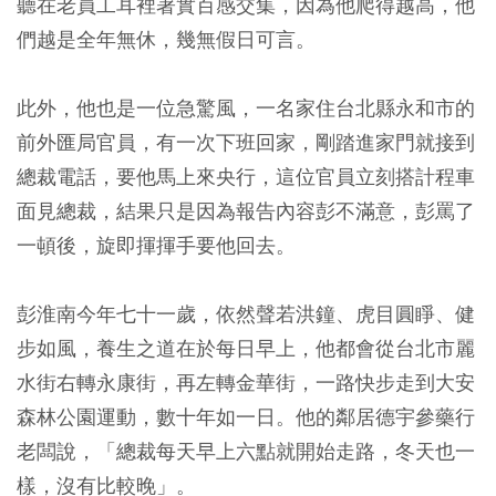
聽在老員工耳裡著實百感交集，因為他爬得越高，他
們越是全年無休，幾無假日可言。
此外，他也是一位急驚風，一名家住台北縣永和市的
前外匯局官員，有一次下班回家，剛踏進家門就接到
總裁電話，要他馬上來央行，這位官員立刻搭計程車
面見總裁，結果只是因為報告內容彭不滿意，彭罵了
一頓後，旋即揮揮手要他回去。
彭淮南今年七十一歲，依然聲若洪鐘、虎目圓睜、健
步如風，養生之道在於每日早上，他都會從台北市麗
水街右轉永康街，再左轉金華街，一路快步走到大安
森林公園運動，數十年如一日。他的鄰居德宇參藥行
老闆說，「總裁每天早上六點就開始走路，冬天也一
樣，沒有比較晚」。