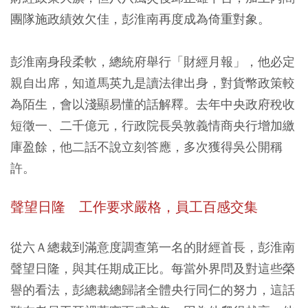
團隊施政績效欠佳，彭淮南再度成為倚重對象。
彭淮南身段柔軟，總統府舉行「財經月報」，他必定
親自出席，知道馬英九是讀法律出身，對貨幣政策較
為陌生，會以淺顯易懂的話解釋。去年中央政府稅收
短徵一、二千億元，行政院長吳敦義情商央行增加繳
庫盈餘，他二話不說立刻答應，多次獲得吳公開稱
許。
聲望日隆
工作要求嚴格，員工百感交集
從六Ａ總裁到滿意度調查第一名的財經首長，彭淮南
聲望日隆，與其任期成正比。每當外界問及對這些榮
譽的看法，彭總裁總歸諸全體央行同仁的努力，這話