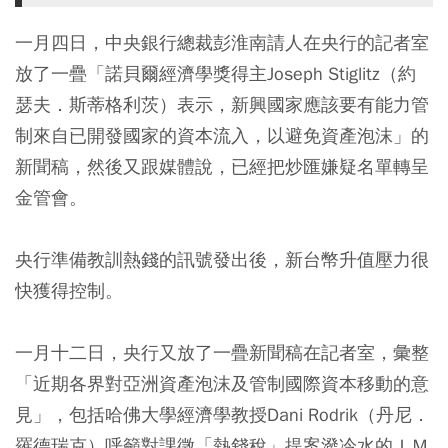
一月四日，中央銀行總裁彭淮南請人在央行的記者室
放了一疊「諾貝爾經濟學獎得主Joseph Stiglitz（約
瑟夫．斯蒂格利茨）表示，新興國家應該要有能力管
制來自已開發國家的資本流入，以避免資產泡沫」的
新聞稿，然後又跟媒體說，已經把炒匯嫌疑名單轉呈
金管會。
央行準備教訓熱錢的訊號發出後，新台幣升值壓力很
快獲得控制。
一月十二日，央行又放了一疊新聞稿在記者室，彙整
「近期各界對亞洲資產泡沫及管制國際資本移動的意
見」，包括哈佛大學經濟學教授Dani Rodrik（丹尼．
羅德瑞克）呼籲對課徵「熱錢稅」提案潑冷水的ＩＭ