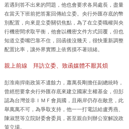
若遇到答不出來的問題，他也會要求各局處長，盡量
在當天下班前把答案回傳給立委。央行外匯存底的幣
別配置，向來是立委關切焦點，為了在立委職權與央
行機密間求取平衡，他會以機密文件方式回覆，但也
知道立委嘴巴靠不住，回函後沒幾天，很快重新調整
配置比率，讓外界實際上依舊摸不著頭緒。
親上前線
拜訪立委、致函媒體不厭其煩
彭淮南捍衛政策不遺餘力，蕭萬長剛擔任副總統時，
曾經想要拿央行外匯存底來建立國家主權基金，但彭
認為台灣並非ＩＭＦ會員國，且兩岸仍存在敵意，此
舉萬萬不可，為爭取支持，他一一打電話給盧秀燕、
陳淑慧等立院財委會委員，甚至親自到辦公室解說政
策立場。