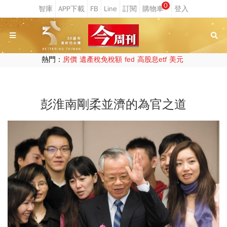
0
熱門：
房價
遺產稅免稅額
fed
高股息etf
美元
彭淮南剛柔並濟的為官之道