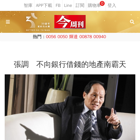
0
熱門：
0056
0050
輝達
00878
00940
張調 不向銀行借錢的地產南霸天