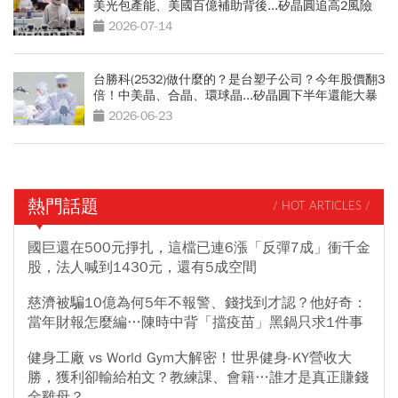
美光包產能、美國百億補助背後...矽晶圓追高2風險
2026-07-14
台勝科(2532)做什麼的？是台塑子公司？今年股價翻3
倍！中美晶、合晶、環球晶...矽晶圓下半年還能大暴
漲？
2026-06-23
熱門話題
/ HOT ARTICLES /
國巨還在500元掙扎，這檔已連6漲「反彈7成」衝千金
股，法人喊到1430元，還有5成空間
慈濟被騙10億為何5年不報警、錢找到才認？他好奇：
當年財報怎麼編…陳時中背「擋疫苗」黑鍋只求1件事
健身工廠 vs World Gym大解密！世界健身-KY營收大
勝，獲利卻輸給柏文？教練課、會籍…誰才是真正賺錢
金雞母？