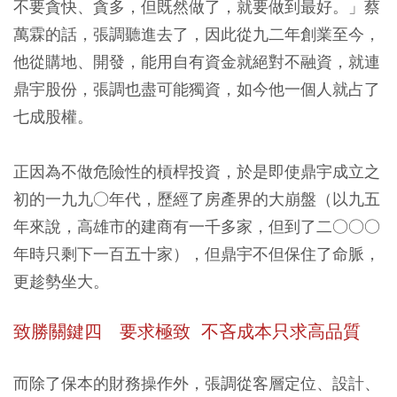
不要貪快、貪多，但既然做了，就要做到最好。」蔡
萬霖的話，張調聽進去了，因此從九二年創業至今，
他從購地、開發，能用自有資金就絕對不融資，就連
鼎宇股份，張調也盡可能獨資，如今他一個人就占了
七成股權。
正因為不做危險性的槓桿投資，於是即使鼎宇成立之
初的一九九○年代，歷經了房產界的大崩盤（以九五
年來說，高雄市的建商有一千多家，但到了二○○○
年時只剩下一百五十家），但鼎宇不但保住了命脈，
更趁勢坐大。
致勝關鍵四 要求極致 不吝成本只求高品質
而除了保本的財務操作外，張調從客層定位、設計、