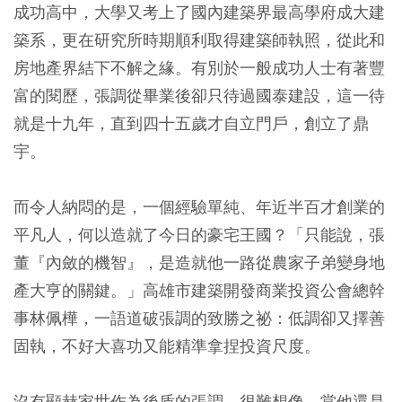
成功高中，大學又考上了國內建築界最高學府成大建
築系，更在研究所時期順利取得建築師執照，從此和
房地產界結下不解之緣。有別於一般成功人士有著豐
富的閱歷，張調從畢業後卻只待過國泰建設，這一待
就是十九年，直到四十五歲才自立門戶，創立了鼎
宇。
而令人納悶的是，一個經驗單純、年近半百才創業的
平凡人，何以造就了今日的豪宅王國？「只能說，張
董『內斂的機智』，是造就他一路從農家子弟變身地
產大亨的關鍵。」高雄市建築開發商業投資公會總幹
事林佩樺，一語道破張調的致勝之祕：低調卻又擇善
固執，不好大喜功又能精準拿捏投資尺度。
沒有顯赫家世作為後盾的張調，很難想像，當他還是