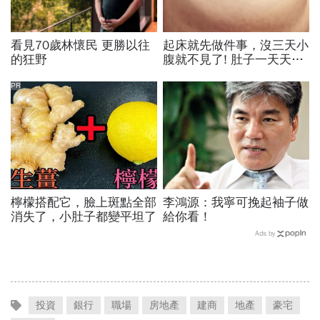
看見70歲林懷民 更勝以往
起床就先做件事，沒三天小
的狂野
腹就不見了! 肚子一天天變
小！
PR
檸檬搭配它，臉上斑點全部
李鴻源：我寧可挽起袖子做
消失了，小肚子都變平坦了
給你看！
Ads by
投資
銀行
職場
房地產
建商
地產
豪宅