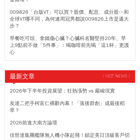
009826「台版VT」可以買？股價、配息、成分股…和
全球VT哪不同，為何連周冠男都說009826上市是邁大
步？
早餐吃可頌、拿鐵傷心臟？心臟科名醫堅持20年、早
上9點前不做「5件事」：喝咖啡前先喝「這1杯」更護
心
最新文章
/ HOT NEWS /
2026年下半年投資展望：狂熱漲勢 vs 嚴峻現實
友達二把手柯富仁裸辭內幕！「落後群創」成最後稻
草？
2026前進大南方論壇
佳世達集團艦隊無人機小隊起飛！鎖定美日頂級客戶切