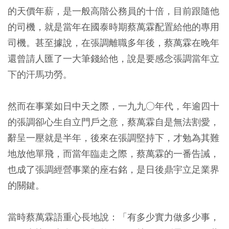
的天價年薪，是一般高階公務員的十倍，目前跟隨他
的司機，就是當年在國泰時期蔡萬霖配置給他的專用
司機。甚至據說，在張調離職多年後，蔡萬霖在晚年
還曾請人匯了一大筆錢給他，說是要感念張調當年立
下的汗馬功勞。
然而在事業如日中天之際，一九九○年代，年逾四十
的張調卻心生自立門戶之意，蔡萬霖自是無法割愛，
辭呈一壓就是半年，後來在張調堅持下，才勉為其難
地放他單飛，而當年臨走之際，蔡萬霖的一番告誡，
也成了張調經營事業的座右銘，是日後鼎宇立足業界
的關鍵。
當時蔡萬霖語重心長地說：「有多少實力做多少事，