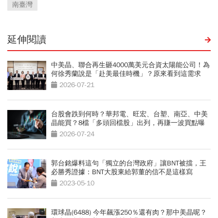
南臺灣
延伸閱讀
中美晶、聯合再生砸4000萬美元合資太陽能公司！為
何徐秀蘭說是「赴美最佳時機」？原來看到這需求
2026-07-21
台股會跌到何時？華邦電、旺宏、台塑、南亞、中美
晶能買？8檔「多頭回檔股」出列，再賺一波買點曝
光
2026-07-24
郭台銘爆料這句「獨立的台灣政府」讓BNT被擋，王
必勝秀證據：BNT大股東給郭董的信不是這樣寫
2023-05-10
環球晶(6488) 今年飆漲250％還有肉？那中美晶呢？