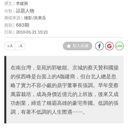
李建興
話題人物
攝影/吳東岳
683期
2010-01-21 15:21
+A
-A
加入收藏
在南台灣，皇苑的郭敏能、京城的蔡天贊和國揚
的侯西峰是台面上的A咖建商，但台北人總是忽
略了實力不容小覷的鼎宇董事長張調。早年受蔡
萬霖栽培，成為身價近億元的上班族，後來又成
功創業，締造了稱霸高雄的豪宅帝國。低調的張
調，有著不低調的人生際遇……。