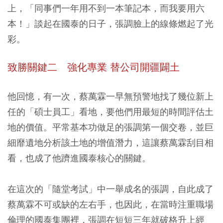
上，「同事們一年用不到一本筆記本，而我要用六
本！」談起在國泰的日子，張調臉上的線條燃起了光
彩。
致勝關鍵二 強化專業 替公司開疆闢土
他回憶，有一次，蔡萬霖一早無預警地找了幾位新上
任的「碩士員工」看地，要他們用最短的時間評估土
地的價值。平常基本功做足的張調第一個交卷，並巨
細靡遺地分析該土地的增值潛力，這讓蔡萬霖刮目相
看，也成了他躋進國泰核心的關鍵。
在這次的「隨堂考試」中一舉成名的張調，自此成了
蔡萬霖不可或缺的左右手，也因此，在當時注重職場
倫理的國泰集團裡，張調在短短三年就破格升上經