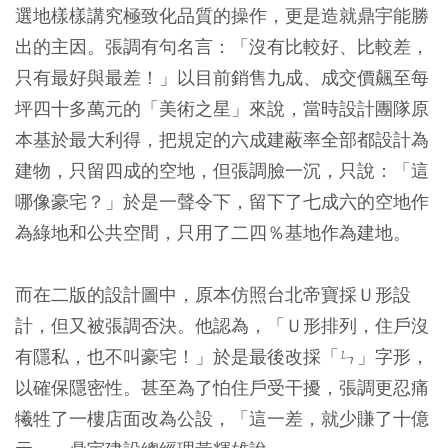
選地樣樣講究極致化品質的操作，更是造就鼎宇能勝
出的主因。張調有句名言：「沒有比較好、比較差，
只有最好與最差！」以目前銷售九成、成交價飆至每
坪四十多萬元的「美術之星」來說，當時設計團隊原
本基於最大利得，把規定的六成建蔽率全部都設計為
建物，只留四成的空地，但張調臉一沉，只說：「這
哪像豪宅？」於是一聲令下，留下了七成六的空地作
為綠地和公共空間，只用了二四％基地作為建地。
而在二版的設計圖中，原本仿照台北帝寶採Ｕ形設
計，但又被張調否決。他認為，「Ｕ形排列，住戶沒
有隱私，也不叫豪宅！」於是最後改採「ㄣ」字形，
以確保隱密性。甚至為了怕住戶受干擾，張調更忍痛
犧牲了一樓店面改為公設，「這一差，就少賺了十億