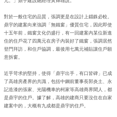
元。」鼎宇建設總經理黃輝雄說。
對於一般住宅的品質，張調更是在設計上錙銖必較。
鼎宇的建案向來強調「無鐵窗」優質住宅，因此即使
十五年前，鐵窗文化仍盛行，有一回建案內某位新進
住的住戶花了四萬元在房子內裝好了鐵窗，張調居然
登門拜訪，和住戶協調，最後用七萬元補貼讓住戶願
意拆窗。
近乎苛求的堅持，使得「鼎宇出手，有口皆碑」已成
了高雄房產界的共識，包括中鋼前董事長郭炎土、永
記造漆的張家、光陽機車的柯家等高雄商界聞人，都
是鼎宇的住戶。據了解，高雄的建商只要沒住在自家
建案中的，大概有九成都是鼎宇的住戶。