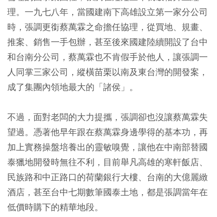
理。一九七八年，當國建南下高雄設立第一家分公司
時，張調更銜蔡萬霖之命擔任協理，從買地、規畫、
推案、銷售一手包辦，甚至後來國建陸續開設了台中
和台南分公司，蔡萬霖也不肯假手於他人，讓張調一
人同掌三家公司，縱橫苗栗以南及東台灣的開發案，
成了集團內領地最大的「諸侯」。
不過，面對老闆的大力提攜，張調卻也沒讓蔡萬霖失
望過。憑著他早年跟在蔡萬霖身邊學得的基本功，再
加上實務操盤培養出的靈敏嗅覺，讓他在中南部替國
泰獵地開發時無往不利，目前舉凡高雄的寒軒飯店、
民族路和中正路口的荷蘭銀行大樓、台南的大億麗緻
酒店，甚至台中七期數筆國泰土地，都是張調當年在
低價時購下的精華地段。