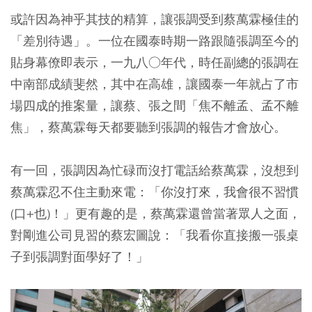
或許因為神乎其技的精算，讓張調受到蔡萬霖極佳的
「差別待遇」。一位在國泰時期一路跟隨張調至今的
貼身幕僚即表示，一九八○年代，時任副總的張調在
中南部成績斐然，其中在高雄，讓國泰一年就占了市
場四成的推案量，讓蔡、張之間「焦不離孟、孟不離
焦」，蔡萬霖每天都要聽到張調的報告才會放心。
有一回，張調因為忙碌而沒打電話給蔡萬霖，沒想到
蔡萬霖忍不住主動來電：「你沒打來，我會很不習慣
(口+也)！」更有趣的是，蔡萬霖還曾當著眾人之面，
對剛進公司見習的蔡宏圖說：「我看你直接搬一張桌
子到張調對面學好了！」