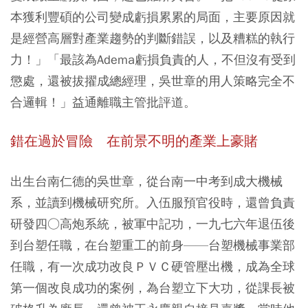
本獲利豐碩的公司變成虧損累累的局面，主要原因就
是經營高層對產業趨勢的判斷錯誤，以及糟糕的執行
力！」「最該為Adema虧損負責的人，不但沒有受到
懲處，還被拔擢成總經理，吳世章的用人策略完全不
合邏輯！」益通離職主管批評道。
錯在過於冒險 在前景不明的產業上豪賭
出生台南仁德的吳世章，從台南一中考到成大機械
系，並讀到機械研究所。入伍服預官役時，還曾負責
研發四○高炮系統，被軍中記功，一九七六年退伍後
到台塑任職，在台塑重工的前身——台塑機械事業部
任職，有一次成功改良ＰＶＣ硬管壓出機，成為全球
第一個改良成功的案例，為台塑立下大功，從課長被