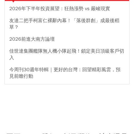
2026年下半年投資展望：狂熱漲勢 vs 嚴峻現實
友達二把手柯富仁裸辭內幕！「落後群創」成最後稻
草？
2026前進大南方論壇
佳世達集團艦隊無人機小隊起飛！鎖定美日頂級客戶切
入
今周刊30週年特輯｜更好的台灣：回望精彩風雲，預
見前瞻行動