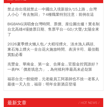
禁止你出境就禁止…中國出入境新規9/15上路，台灣
人小心「有去無回」？4種職業特別注意：前例在這
BIGBANG演唱會台灣時間、票價、座位圖出爐！實名制
台北高雄4場搶票日期、售票平台…GD/大聲/太陽全來
了
2026夏季煙火懶人包／大稻埕煙火、淡水漁人碼頭、
東石海上煙火…全台花火施放時間、表演卡司、最佳觀
賞點必看
兆豐金、華南金、第一金、合庫金...官股金控買誰好？
一表PK「價差填息力」，為何殖利率最高未必划算
福容台北一館熄燈，元老級員工阿基師也不捨…老客人
最後一天入住，福容：明年全新酒店登場
最新文章
/ HOT NEWS /