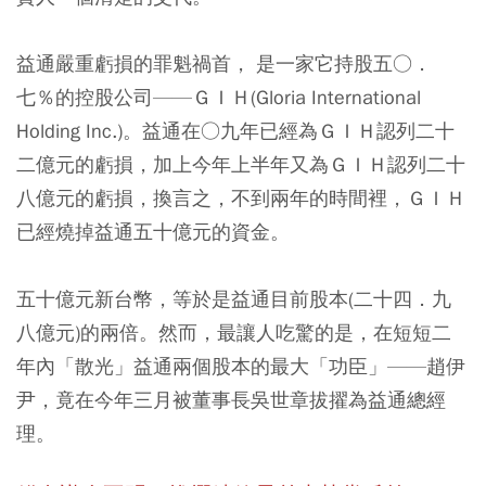
益通嚴重虧損的罪魁禍首， 是一家它持股五○．
七％的控股公司——ＧＩＨ(Gloria International
Holding Inc.)。益通在○九年已經為ＧＩＨ認列二十
二億元的虧損，加上今年上半年又為ＧＩＨ認列二十
八億元的虧損，換言之，不到兩年的時間裡，ＧＩＨ
已經燒掉益通五十億元的資金。
五十億元新台幣，等於是益通目前股本(二十四．九
八億元)的兩倍。然而，最讓人吃驚的是，在短短二
年內「散光」益通兩個股本的最大「功臣」——趙伊
尹，竟在今年三月被董事長吳世章拔擢為益通總經
理。