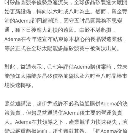
吋矽晶圓競爭優勢急遽流失，全球多晶矽製造大廠開
始更新設備，轉向以六吋或八吋為主。然而，資金豐
沛的Adema卻罔顧潮流，固守五吋晶圓業務不思變
通，種下日後龐大虧損的遠因。由於不堪虧損，
Adema在今年遂宣布結束原本核心的長晶製造業務，
等於正式在全球太陽能多晶矽競賽中被淘汰出局。
對此，益通表示，○七年評估Adema購併案時，並未
能預知太陽能多晶矽價格崩盤以及六吋至八吋晶棒市
場快速轉移。
照益通講法，趙伊尹或許不必為益通購併Adema的決
策負責，但趙是益通購併Adema後主要的營運負責
人。Adema在其領導之下，產業競爭力快速喪失，演
變成嚴重虧損局面，趙也難辭其咎。「把Adema從原