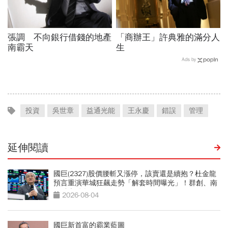
張調 不向銀行借錢的地產
「商辦王」許典雅的滿分人
南霸天
生
Ads by
投資
吳世章
益通光能
王永慶
錯誤
管理
延伸閱讀
國巨(2327)股價腰斬又漲停，該賣還是續抱？杜金龍
預言重演華城狂飆走勢「解套時間曝光」！群創、南
亞科也點名
2026-08-04
國巨新首富的霸業藍圖