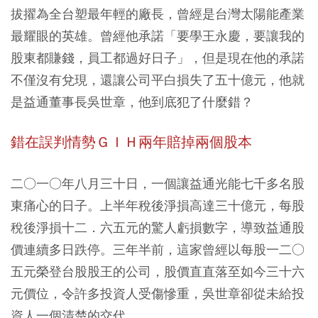
拔擢為全台塑最年輕的廠長，曾經是台灣太陽能產業
最耀眼的英雄。曾經他承諾「要學王永慶，要讓我的
股東都賺錢，員工都過好日子」，但是現在他的承諾
不僅沒有兌現，還讓公司平白損失了五十億元，他就
是益通董事長吳世章，他到底犯了什麼錯？
錯在誤判情勢ＧＩＨ兩年賠掉兩個股本
二○一○年八月三十日，一個讓益通光能七千多名股
東痛心的日子。上半年稅後淨損高達三十億元，每股
稅後淨損十二．六五元的驚人虧損數字，導致益通股
價連續多日跌停。三年半前，這家曾經以每股一二○
五元榮登台股股王的公司，股價直直落至如今三十六
元價位，令許多投資人受傷慘重，吳世章卻從未給投
資人一個清楚的交代。