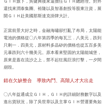
ＧＩＨ旗下，吳健興後來還擔任ＧＩＨ總經理。對外
還找來潤泰集團、裕隆以及智基創投等股東注資，展
開ＧＩＨ赴美國那斯達克掛牌大計。
正當前景大好之時，金融海嘯卻打亂了布局，太陽能
電池的價格從○八年第四季的每瓦三．八美元，跌到
只剩一．四美元，原材料多晶矽的價格也從五百多美
元暴跌到六十幾美元。原本看來堅固的太陽能城堡，
原來是蓋在流沙之上，禁不起狂風巨浪打擊，一夕間
崩毀。
錯在欠缺整合 導致內鬥、高階人才大出走
○八年益通成立ＧＩＨ，ＧＩＨ的詳細財務數字以及
進出貨狀況，除了吳世章以及主掌ＧＩＨ營運要角如