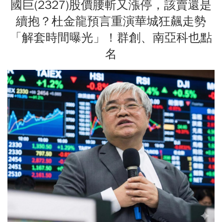
國巨(2327)股價腰斬又漲停，該賣還是
續抱？杜金龍預言重演華城狂飆走勢
「解套時間曝光」！群創、南亞科也點
名