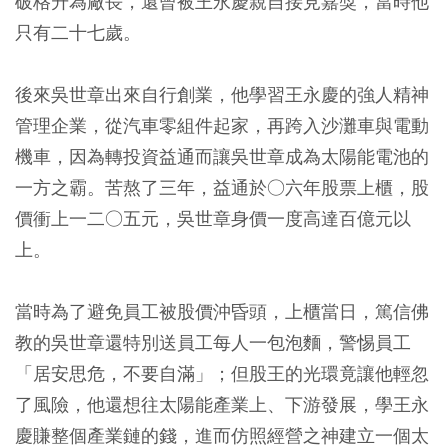
破格升為廠長，還曾被王永慶親自接見嘉獎，當時他
只有二十七歲。
後來吳世章出來自行創業，他學習王永慶的強人精神
管理企業，從汽車零組件起家，再跨入沙灘車與電動
機車，因為轉投資益通而讓吳世章成為太陽能電池的
一方之霸。苦熬了三年，益通於○六年股票上櫃，股
價衝上一二○五元，吳世章身價一度高達百億元以
上。
當時為了避免員工被股價沖昏頭，上櫃當日，篤信佛
教的吳世章還特別送員工每人一包泡麵，警惕員工
「居安思危，不要自滿」；但股王的光環竟讓他輕忽
了風險，他還想往太陽能產業上、下游發展，學王永
慶賺整個產業鏈的錢，進而仿照經營之神建立一個太