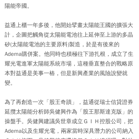
陽能帝國。
益通上櫃一年多後，他開始擘畫太陽能王國的擴張大
計，企圖把觸角從太陽能電池往上延伸至上游的多晶
矽(太陽能電池的主要原料)製造，於是有後來的
Adema購併案。他同時也積極往下游扎根，成立了生
耀光電進軍太陽能系統市場，這種垂直整合的戰略原
本對益通是美事一樁，但是新興產業的風險說變就
變。
為了再創造一次「股王奇蹟」，益通從瑞士信貸證券
延攬太陽能分析師吳健興作為「股王那斯達克版」的
操盤手。吳健興建議吳世章成立ＧＩＨ控股公司，把
Adema以及生耀光電，兩家當時深具潛力的公司納入