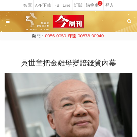
0
熱門：
0056
0050
輝達
00878
00940
吳世章把金雞母變賠錢貨內幕