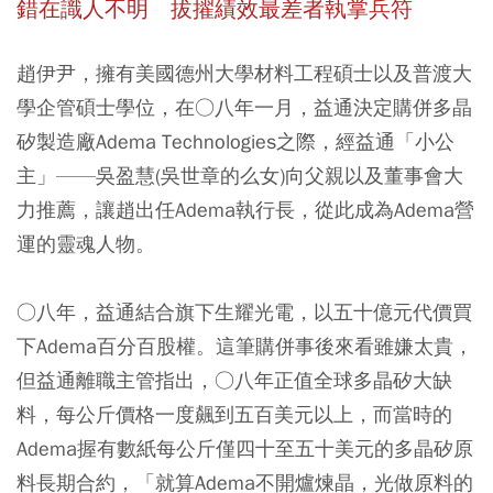
錯在識人不明 拔擢績效最差者執掌兵符
趙伊尹，擁有美國德州大學材料工程碩士以及普渡大
學企管碩士學位，在○八年一月，益通決定購併多晶
矽製造廠Adema Technologies之際，經益通「小公
主」——吳盈慧(吳世章的么女)向父親以及董事會大
力推薦，讓趙出任Adema執行長，從此成為Adema營
運的靈魂人物。
○八年，益通結合旗下生耀光電，以五十億元代價買
下Adema百分百股權。這筆購併事後來看雖嫌太貴，
但益通離職主管指出，○八年正值全球多晶矽大缺
料，每公斤價格一度飆到五百美元以上，而當時的
Adema握有數紙每公斤僅四十至五十美元的多晶矽原
料長期合約，「就算Adema不開爐煉晶，光做原料的