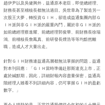
趙伊尹以及吳健興外，益通原本老臣，即使總經理、
財務長甚至稽核長都無法過目。吳世章為了製造另一
次股王大夢，轉投資ＧＩＨ，卻造成益通集團內部Ｇ
ＩＨ派與非ＧＩＨ派的嚴重內鬥，屬於非ＧＩＨ派的
如前總經理蔡進耀、前總經理郭俊華、前財務長徐瑞
鴻、前稽核長詹鳳真、前研發長煙浩等等均黯然離
職，造成人才大量出走。
針對ＧＩＨ財務連益通高層都無法掌握的問題，益通
對本刊回應：「ＧＩＨ當時準備赴那斯達克上市，正
處於緘默期，因此，詳細財報內容盡量保密，益通高
階經理人雖看不到詳細內容，仍可掌握ＧＩＨ的盈虧
數字。」
更令人猜疑的是，正當益通股價從今年初的八十幾元