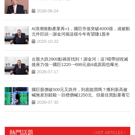
2026-06-24
AI浪潮推動產業再+1，國巨市值突破4000億，成被動
元件巨頭…謝金河揭這檔今年有望賺1股本
2025-10-22
台股大跌2900點禍首找到！謝金河：這7檔帶頭毀滅
後座力強…國巨1220→699元崩4成原因也曝光
2026-07-17
國巨股價破500元又跌停，到底能買嗎？獲利新高被
喊無差別錯殺…目標價喊1250元、但最佳買點要看它
2026-07-30
熱門話題
/ HOT ARTICLES /