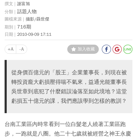
謝富旭
話題人物
攝影/聶世傑
716期
2010-09-09 17:11
+A
-A
加入收藏
從身價百億元的「股王」企業董事長，到現在被
轉投資龐大虧損壓得喘不氣來，益通光能董事長
吳世章到底犯了什麼錯誤淪落至如此境地？這堂
虧損五十億元的課，我們應該學到怎樣的教訓？
台南工業區內時常看到一位白髮老人繞著工業區跑
步，一跑就是八圈。他二十七歲就被經營之神王永慶