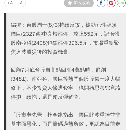
+A
-A
加入收藏
編按：台股周一(8/3)持續反攻，被動元件龍頭
國巨(2327)盤中亮燈漲停、攻上552元，記憶體
股南亞科(2408)也鎖漲停396.5元，市場重新聚
焦這波股災後的投資機會。
回顧7月底台股自高點回測4萬點時，群創
(3481)、南亞科、國巨等熱門個股股價一度大幅
修正，不少投資人慘遭套牢，也開始思考究竟該
停損、續抱，還是趁反彈解套。
「股市老先覺」杜金龍指出，國巨此波重挫並非
基本面惡化，而是籌碼過熱所致，更認為目前走