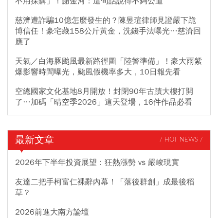
不用採購」！謝金河：這句話說得不夠公道
慈濟遭詐騙10億怎麼發生的？陳昱瑄律師見證嚴下跪
博信任！豪宅藏158公斤黃金，洗錢手法曝光…慈濟回
應了
天氣／白海豚颱風最新路徑圖「陸警準備」！豪大雨紫
爆影響時間曝光，颱風假機率多大，10日報先看
空總國家文化基地8月開放！封閉90年古蹟大樓打開
了…加碼「晴空季2026」這天登場，16件作品必看
最新文章
/ HOT NEWS /
2026年下半年投資展望：狂熱漲勢 vs 嚴峻現實
友達二把手柯富仁裸辭內幕！「落後群創」成最後稻
草？
2026前進大南方論壇