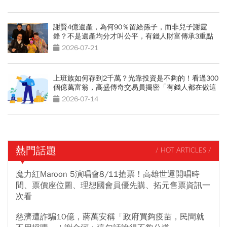
謝賢4億遺產，為何90％留給孫子，而非兒子謝霆
鋒？不是遺產均分才叫公平，有錢人財富傳承3重點
2026-07-21
上班族如何存到2千萬？光靠投資是不夠的！看過300
個億萬富翁，高盛傳奇交易員揭密「有錢人都在做這
2件事」
2026-07-14
熱門話題
/ HOT ARTICLES /
魔力紅Maroon 5演唱會8/11搶票！高雄世運開唱時
間、票價座位圖、理想國會員優先購、拓元售票資訊一
次看
慈濟遭詐騙10億，蔣萬安稱「政府買夠疫苗，民間就