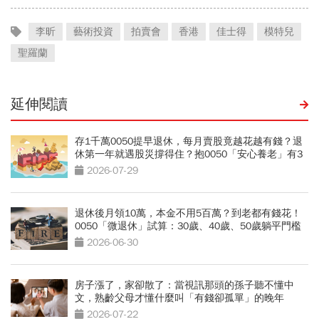
李昕
藝術投資
拍賣會
香港
佳士得
模特兒
聖羅蘭
延伸閱讀
存1千萬0050提早退休，每月賣股竟越花越有錢？退
休第一年就遇股災撐得住？抱0050「安心養老」有3
條件
2026-07-29
退休後月領10萬，本金不用5百萬？到老都有錢花！
0050「微退休」試算：30歲、40歲、50歲躺平門檻
公開
2026-06-30
房子漲了，家卻散了：當視訊那頭的孫子聽不懂中
文，熟齡父母才懂什麼叫「有錢卻孤單」的晚年
2026-07-22