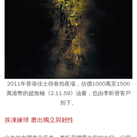
2011年香港佳士得春拍夜場，估價1000萬至1500
萬港幣的趙無極《2.11.59》油畫，也由李昕替客戶
拍下。
挨凍練球 磨出獨立與韌性