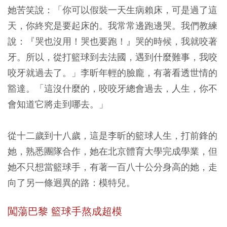
她苦笑說：「你可以假裝一天生病賴床，可是過了這
天，你終究是要起床的。我常常邊跑邊哭。我們教練
說：『哭也沒用！哭也要跑！』哭的時候，我就咬著
牙。所以，從打籃球到去法國，遇到什麼難事，我咬
咬牙就過去了。」李昕年輕的臉龐，有著看透世情的
豁達。「這沒什麼的，咬咬牙總會過去，人生，你不
會知道它將走到哪去。」
從十二歲到十八歲，這是李昕的籃球人生，打前鋒的
她，熟悉團隊合作，她在北京體育大學完成學業，但
她不只想當籃球手，有著一百八十公分身高的她，走
向了另一條迥異的路：模特兒。
闖蕩巴黎 籃球手熬成超模