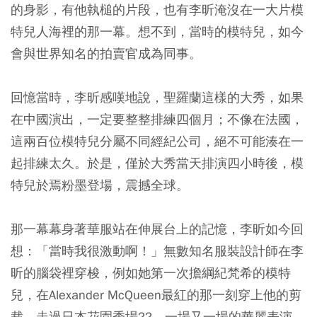
的身影，有他執槌的片段，也有李昕淹沒在一大片模
特兒人海裡的那一幕。想不到，當時的模特兒，如今
會與世界知名的拍賣官成為同事。
回憶當時，李昕感嘆地說，聖羅蘭這樣的大秀，如果
在中國演出，一定要整整排練四個月；不像在法國，
這兩百位模特兒分屬不同經紀公司，絕不可能湊在一
起排練太久。於是，僅於大秀當天排演四小時後，模
特兒於焉粉墨登場，震撼全球。
那一幕幕身著華服站在伸展台上的記憶，李昕如今回
想：「當時我很激動啊！」無數知名服裝設計師在李
昕的腦袋裡穿梭，例如她第一次擔綱紀梵希的模特
兒，在Alexander McQueen最紅的那一刻穿上他的剪
裁，走過日本花園秀場??，一場又一場的華麗表演，