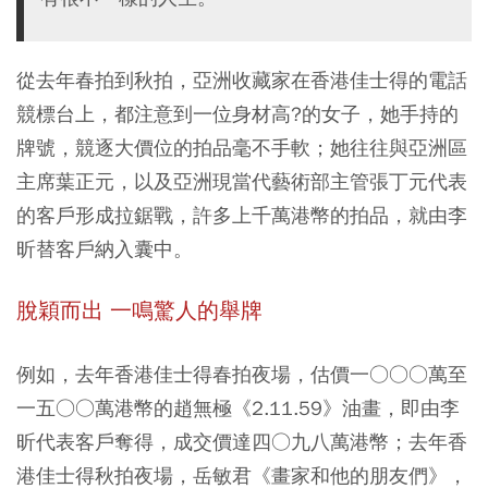
從去年春拍到秋拍，亞洲收藏家在香港佳士得的電話
競標台上，都注意到一位身材高?的女子，她手持的
牌號，競逐大價位的拍品毫不手軟；她往往與亞洲區
主席葉正元，以及亞洲現當代藝術部主管張丁元代表
的客戶形成拉鋸戰，許多上千萬港幣的拍品，就由李
昕替客戶納入囊中。
脫穎而出 一鳴驚人的舉牌
例如，去年香港佳士得春拍夜場，估價一○○○萬至
一五○○萬港幣的趙無極《2.11.59》油畫，即由李
昕代表客戶奪得，成交價達四○九八萬港幣；去年香
港佳士得秋拍夜場，岳敏君《畫家和他的朋友們》，