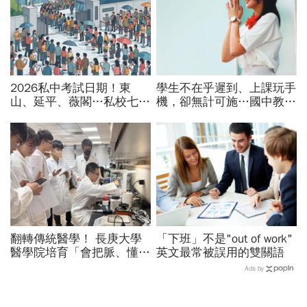
2026私中考試日期！東
學生不在乎遲到、上課玩手
山、延平、薇閣…私校七雄
機，卻無計可施…國中教師
報名時間、科目、學費、說
裸辭告白：早自習就感到疲
明會，私立國中公立國中怎
倦「樣樣靠班經、早晚發神
麼選
經」
翻轉傳統醫學！ 長庚大學
「下班」不是"out of work"
醫學院培育「會把脈、懂
英文最常被誤用的雙關語
AI」的中西醫雙修醫師
Ads by