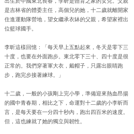
出生於中國東北長春，李昕是體育之家的女兒。父親
是吉林省的體委主任，高個兒的她，十二歲就離開家
住進運動隊營地，望女繼承衣缽的父親，希望家裡出
位籃球國手。
李昕這樣回憶：「每天早上五點起來，冬天是零下三
十度，也要在外面跑步。東北零下三十、四十度是很
正常的。我們穿著軍大衣，戴帽子，只露出眼睛跑
步，跑完步接著練球。」
十二歲，一般的小孩剛上完小學，準備迎來熱血昂揚
的國中青春期，相比之下，命運對十二歲的小李昕而
言，是每天要在一分四十秒內，跑出四百米的速度。
但，這也練就了她的獨立與韌性。