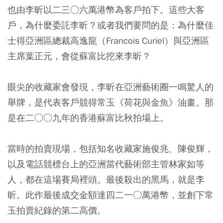
也由李昕以二三○六萬港幣為客戶拍下。這些大客
戶，為什麼委託李昕？或者我們要問的是：為什麼佳
士得亞洲區總裁高逸龍（Francois Curiel）與亞洲區
主席葉正元，會從蘇富比挖來李昕？
眼尖的收藏家會發現，李昕在亞洲藝術圈一鳴驚人的
舉牌，是代表客戶競得常玉《荷花與金魚》油畫。那
是在二○○九年的香港蘇富比秋拍場上。
當時的拍賣現場，包括知名收藏家施俊兆、陳俊輝，
以及電話競標台上的亞洲當代藝術部主管林家如等
人，都在這場賽局裡頭。最後殺出的黑馬，就是李
昕。此作最後成交金額達四二一○萬港幣，並創下常
玉拍賣紀錄的第二高價。