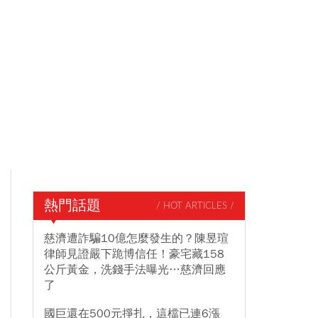
熱門話題
/ HOT ARTICLES /
慈濟遭詐騙10億怎麼發生的？陳昱瑄
律師見證嚴下跪博信任！豪宅藏158
公斤黃金，洗錢手法曝光…慈濟回應
了
國巨還在500元掙扎，這檔已連6漲