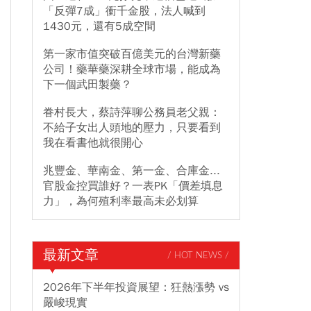
「反彈7成」衝千金股，法人喊到
1430元，還有5成空間
第一家市值突破百億美元的台灣新藥
公司！藥華藥深耕全球市場，能成為
下一個武田製藥？
眷村長大，蔡詩萍聊公務員老父親：
不給子女出人頭地的壓力，只要看到
我在看書他就很開心
兆豐金、華南金、第一金、合庫金...
官股金控買誰好？一表PK「價差填息
力」，為何殖利率最高未必划算
最新文章
/ HOT NEWS /
2026年下半年投資展望：狂熱漲勢 vs
嚴峻現實