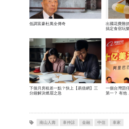
低調富豪杜萬全傳奇
出國花費難
搞定食宿玩
PR
下個月房租差一點？快上【易借網】三
一個台灣囝仔
分鐘解決燃眉之急
第一？ 有他
南山人壽
辜仲諒
金融
中信
辜家