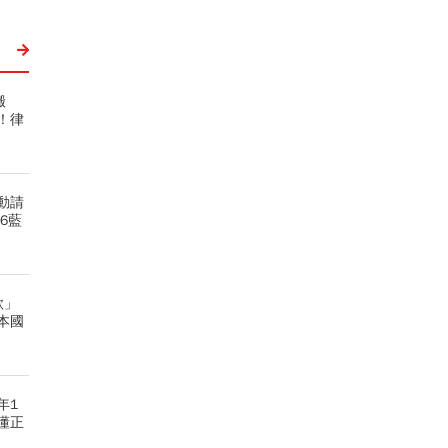
搬
！律
動請
6藍
款」
本國
年1
懂正