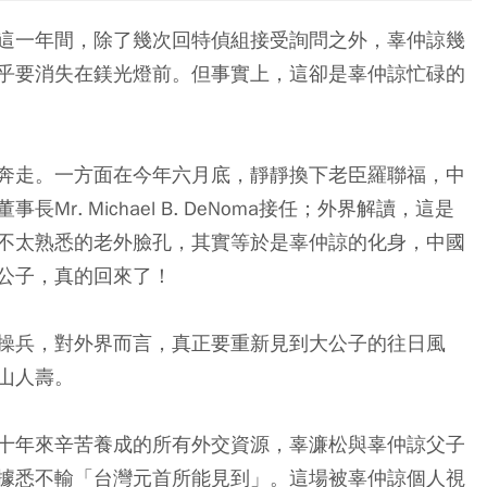
這一年間，除了幾次回特偵組接受詢問之外，辜仲諒幾
乎要消失在鎂光燈前。但事實上，這卻是辜仲諒忙碌的
奔走。一方面在今年六月底，靜靜換下老臣羅聯福，中
. Michael B. DeNoma接任；外界解讀，這是
不太熟悉的老外臉孔，其實等於是辜仲諒的化身，中國
公子，真的回來了！
操兵，對外界而言，真正要重新見到大公子的往日風
山人壽。
十年來辛苦養成的所有外交資源，辜濂松與辜仲諒父子
據悉不輸「台灣元首所能見到」。這場被辜仲諒個人視