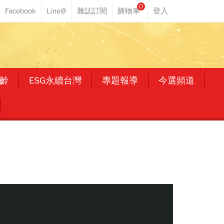
0
齡
ESG永續台灣
專題報導
今選頻道