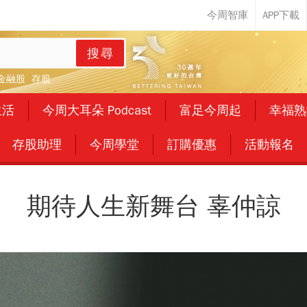
搜尋
金融股
存股
生活
今周大耳朵 Podcast
富足今周起
幸福熟
存股助理
今周學堂
訂購優惠
活動報名
期待人生新舞台 辜仲諒