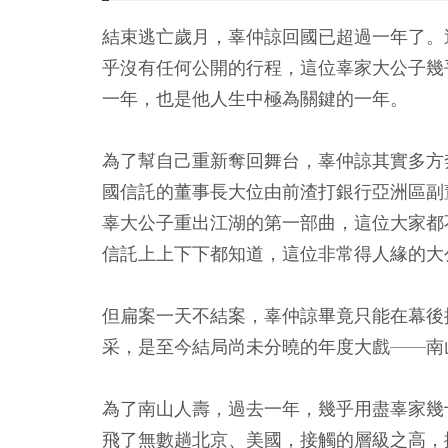
結束逃亡歲月，辜仲諒回國已超過一年了。
乎沒有任何公開的行程，這位辜家大公子幾
一年，也是他人生中極為關鍵的一年。
為了幫自己重新奪回舞台，辜仲諒其實多方
國信託的董事長大位由前渣打銀行亞洲區副董事長Mr
辜大公子重出江湖的第一部曲，這位大家都
信託上上下下都知道，這位非常得人緣的大
但扁案一天不結案，辜仲諒畢竟只能在幕後
采，是至今結局尚未分曉的年度大戲——南
為了南山人壽，過去一年，幾乎用盡辜家幾
飛了無數趟北京、美國，接觸的層級之高，