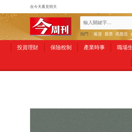
在今天看見明天
熱門：
投資
股票
高股息
投資理財
保險稅制
產業時事
職場