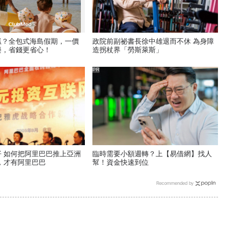
抓？全包式海島假期，一價
政院前副祕書長徐中雄退而不休 為身障
樂，省錢更省心！
造拐杖界「勞斯萊斯」
PR
 如何把阿里巴巴推上亞洲
臨時需要小額週轉？上【易借網】找人
，才有阿里巴巴
幫！資金快速到位
Recommended by