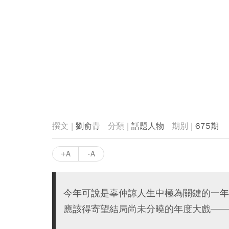
劉俞青
話題人物
675期
+A
-A
今年可說是辜仲諒人生中極為關鍵的一年
應該得寄望結局尚未分曉的年度大戲——