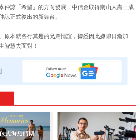
辜仲諒「希望」的方向發展，中信金取得南山人壽三成
仲諒正式復出的新舞台。
。原本就各行其是的兄弟情誼，據悉因此嫌隙日漸加
生智慧去面對！