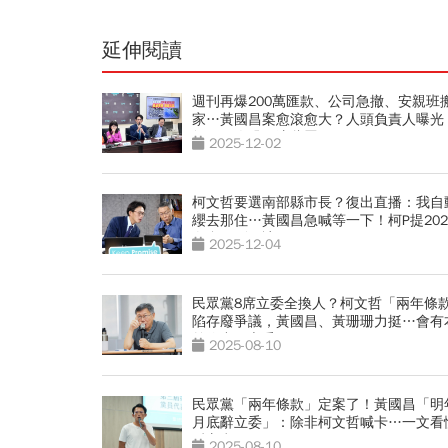
延伸閱讀
週刊再爆200萬匯款、公司急撤、安親班
家…黃國昌案愈滾愈大？人頭負責人曝光
師：兩人恐犯這些罪
2025-12-02
柯文哲要選南部縣市長？復出直播：我自
纓去那住…黃國昌急喊等一下！柯P提202
白合：別再讓3％6％
2025-12-04
民眾黨8席立委全換人？柯文哲「兩年條
陷存廢爭議，黃國昌、黃珊珊力挺…會有
首位中配立委？
2025-08-10
民眾黨「兩年條款」定案了！黃國昌「明
月底辭立委」：除非柯文哲喊卡…一文看
反方意見
2025-08-10