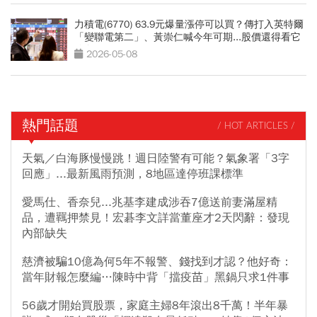
力積電(6770) 63.9元爆量漲停可以買？傳打入英特爾
「變聯電第二」、黃崇仁喊今年可期...股價還得看它
臉色
2026-05-08
熱門話題
/ HOT ARTICLES /
天氣／白海豚慢慢跳！週日陸警有可能？氣象署「3字
回應」...最新風雨預測，8地區達停班課標準
愛馬仕、香奈兒...兆基李建成涉吞7億送前妻滿屋精
品，遭羈押禁見！宏碁李文詳當董座才2天閃辭：發現
內部缺失
慈濟被騙10億為何5年不報警、錢找到才認？他好奇：
當年財報怎麼編…陳時中背「擋疫苗」黑鍋只求1件事
56歲才開始買股票，家庭主婦8年滾出8千萬！半年暴