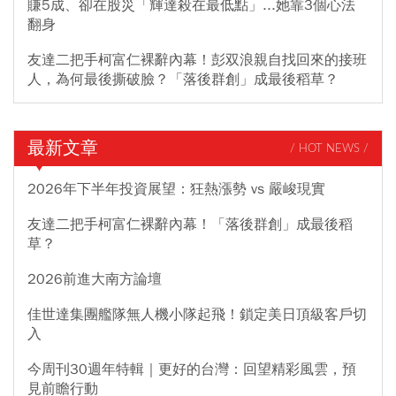
賺5成、卻在股災「輝達殺在最低點」...她靠3個心法
翻身
友達二把手柯富仁裸辭內幕！彭双浪親自找回來的接班
人，為何最後撕破臉？「落後群創」成最後稻草？
最新文章
/ HOT NEWS /
2026年下半年投資展望：狂熱漲勢 vs 嚴峻現實
友達二把手柯富仁裸辭內幕！「落後群創」成最後稻
草？
2026前進大南方論壇
佳世達集團艦隊無人機小隊起飛！鎖定美日頂級客戶切
入
今周刊30週年特輯｜更好的台灣：回望精彩風雲，預
見前瞻行動