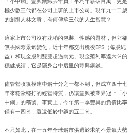
「小中鋼」豐興鋼鐵去年員工平均年薪破百萬，更是
極少數三代都在公司上班的上市公司。現年九十二歲
的創辦人林文貴，有何傳承三代的人生智慧？
這家上市公司沒有花稍的包裝、性感的題材，但它卻
無畏國際景氣變化，近十年都交出稅後EPS（每股純
益）和現金股利雙雙超過兩元、現金殖利率達六％的
穩健成績，它是隱身台中后里的豐興鋼鐵。
儘管營收規模連中鋼十分之一都不到，但成立四十七
年來穩紮穩打的經營特質，仍讓豐興被業界冠上「小
中鋼」的稱號。事實上，今年第一季豐興的負債比率
僅有一四％，還遠低於中鋼的五二％。
不只如此，在一五年全球鋼市供過於求的不景氣大勢