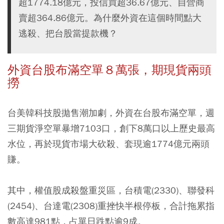
超1774.18億元，投信買超36.67億元、自營商
賣超364.86億元。為什麼外資在這個時間點大
逃殺、把台股當提款機？
外資台股布滿空單８萬張，期現貨兩頭
撈
台美韓科技股拋售潮加劇，外資在台股布滿空單，週
三期貨淨空單暴增7103口，創下8萬口以上歷史最高
水位，再於現貨市場大砍殺、套現逾1774億元兩頭
賺。
其中，權值股成殺盤重災區，台積電(2330)、聯發科
(2454)、台達電(2308)重挫快半根停板，合計拖累指
數高達981點，占單日跌點逾9成。