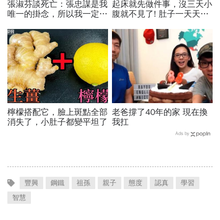
張淑芬談死亡：張忠謀是我
起床就先做件事，沒三天小
唯一的掛念，所以我一定要
腹就不見了! 肚子一天天變
活得比他久
小！
PR
檸檬搭配它，臉上斑點全部
老爸撐了40年的家 現在換
消失了，小肚子都變平坦了
我扛
Ads by
豐興
鋼鐵
祖孫
親子
態度
認真
學習
智慧