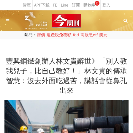
0
熱門：
房價
遺產稅免稅額
fed
高股息etf
美元
豐興鋼鐵創辦人林文貴辭世》「別人教
我兒子，比自己教好！」林文貴的傳承
智慧：沒去外面吃過苦，講話會從鼻孔
出來