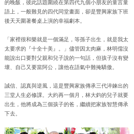
的晚飯，彼此話題圍繞在第四代九個小朋友的童言童
語上，一般難見的四代同堂畫面，卻是豐興家族下班
後天天圍著餐桌上演的幸福劇本。
「家裡很和樂就是一個滿足，等孫子出生，就是我太
太要求的『十全十美』。」儘管因太肉麻，林明儒沒
能說出口要對父親和兒子說的一句話，但孩子沒有變
壞、自己又要當阿公，讓他在語氣中難掩驕傲。
誠信、認真與逆風，這是豐興家族傳承三代淬鍊出的
三堂人生必修課。大約再一個月，林大鈞的兒子就要
出生，他將成為三個孩子的爸，繼續把家族智慧傳承
下去。