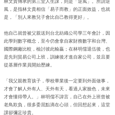
林文貴傳承的第三堂人生課，則是「逆風」。所謂逆
風，是指林文貴相信「易子而教」的正面效益，也就
是，「別人來教兒子會比自己教得更好」。
他自己就曾被父親送到台北紡織公司學三年會計，因
此學到數字概念，至今仍會拿自家財務數字和台灣、
國際鋼廠比較，檢討彼此輸贏；在林明儒退伍後，也
是先到貿易公司上班，訓練後才進自家公司，並且要
從基層作業員開始歷練。
「我父親教育孩子，學校畢業後一定要到外面做事，
才會了解人外有人、天外有天，看過人家臉色，未來
才會懂得帶人。」林明儒不諱言，自己在外上班曾被
老鳥欺負，很多委屈點滴在心頭，但回想起來，這堂
課卻彌足珍貴。