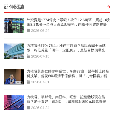
延伸閱讀
外資賣超1774億史上最狠！砍它12.6萬張、買超力積
電8.3萬張…台股大跌原因曝光，想撿便宜買點在哪
2026-06-24
力積電(6770) 76.1元漲停可以買？法說會喊全面轉
型，相信黃董「明年一定配息」，最新目標價曝光…
記憶體概念股跟著飛
2026-07-15
力積電黃崇仁睡夢中辭世，享壽77歲！醫學博士跨足
科技業、曾花8年還清千億債務，搏「九命怪貓」稱
號
2026-07-31
力積電、華邦電、南亞科、旺宏…記憶體股現在能
買？老手看好「這2檔」，威剛喊到850元底氣曝光
2026-04-24