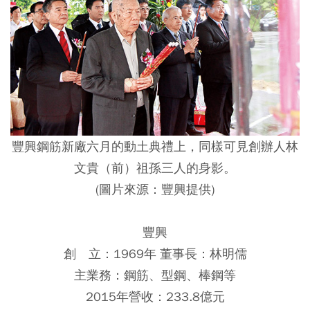
豐興鋼筋新廠六月的動土典禮上，同樣可見創辦人林
文貴（前）祖孫三人的身影。
(圖片來源：豐興提供)
豐興
創 立：1969年 董事長：林明儒
主業務：鋼筋、型鋼、棒鋼等
2015年營收：233.8億元