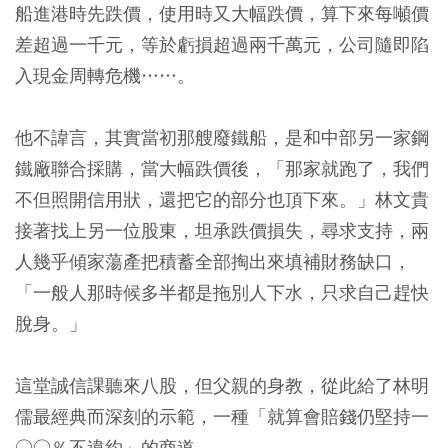
船進港時先跌價，使用時又大幅跌價，算下來每噸價
差超過一千元，等於虧損超過兩千萬元，公司隨即陷
入現金周轉危機……。
他不諱言，其實當初那艘廢鐵船，是和中部另一家鋼
鐵廠聯合採購，當大幅跌價後，「那家就跑了，我們
不但照開信用狀，還把它的部分也頂下來。」林文貴
接著找上另一位股東，坦承跌價損失，尋求支持，兩
人幾乎傾家蕩產把積蓄全部掏出來填補財務缺口，
「一般人那時候多半都是拖別人下水，只求自己趕快
脫身。」
這堂誠信課聽來八股，但父親的身教，從此給了林明
儒最經典而深刻的示範，一種「就算會賠錢仍堅持一
○○％不違約」的商道。