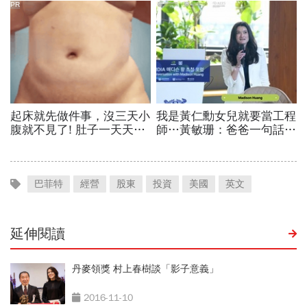
巴菲特
經營
股東
投資
美國
英文
延伸閱讀
丹麥領獎 村上春樹談「影子意義」
2016-11-10