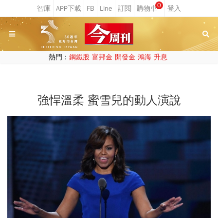
0
熱門：
鋼鐵股
富邦金
開發金
鴻海
升息
強悍溫柔 蜜雪兒的動人演說