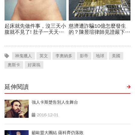
神鬼獵人
英文
李奧納多
影帝
地球
美國
奧斯卡
好萊塢
延伸閱讀
強人卡斯楚告別人生舞台
2016-12-01
籲歐盟大團結 薩科齊仍落敗