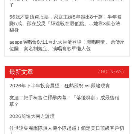
了
56歲才開始買股票，家庭主婦8年滾出8千萬！半年暴
賺5成、卻在股災「輝達殺在最低點」...她靠3個心法
翻身
aespa演唱會8/11台北大巨蛋登場！開唱時間、票價座
位圖、實名制規定、演唱會歌單懶人包
最新文章
/ HOT NEWS /
2026年下半年投資展望：狂熱漲勢 vs 嚴峻現實
友達二把手柯富仁裸辭內幕！「落後群創」成最後稻
草？
2026前進大南方論壇
佳世達集團艦隊無人機小隊起飛！鎖定美日頂級客戶切