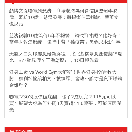
顏博文從聯電到慈濟，商場老將為何會信陳昱瑄李易
儒、豪給10億？慈濟發聲：將捍衛信眾捐款、蔡英文
也說話
慈濟被騙10億為何5年不報警、錢找到才認？他好奇：
當年財報怎麼編…陳時中背「擋疫苗」黑鍋只求1件事
天氣／白海豚颱風最新路徑！北北基桃暴風圈侵襲率曝
光、8/7颱風假？三颱怎麼走，10日報先看
健身工廠 vs World Gym大解密！世界健身-KY營收大
勝，獲利卻輸給柏文？教練課、會籍…誰才是真正賺錢
金雞母？
聯電(2303)股價破底翻、漲了2成玩完？118元可以
買？展望大好為何外資3天賣超14.6萬張，可能原因曝
光