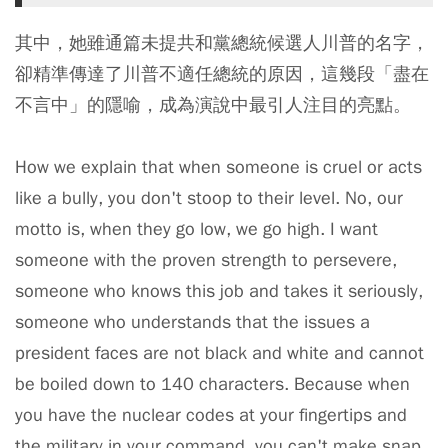
其中，她雖通篇未提共和黨總統候選人川普的名字，
卻精準傳達了川普不適任總統的原因，這幾段「盡在
不言中」的隱喻，成為演說中最引人注目的亮點。
How we explain that when someone is cruel or acts
like a bully, you don't stoop to their level. No, our
motto is, when they go low, we go high. I want
someone with the proven strength to persevere,
someone who knows this job and takes it seriously,
someone who understands that the issues a
president faces are not black and white and cannot
be boiled down to 140 characters. Because when
you have the nuclear codes at your fingertips and
the military in your command, you can't make snap