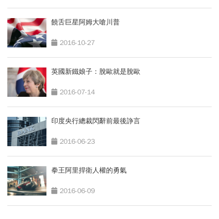
饒舌巨星阿姆大嗆川普
2016-10-27
英國新鐵娘子：脫歐就是脫歐
2016-07-14
印度央行總裁閃辭前最後諍言
2016-06-23
拳王阿里捍衛人權的勇氣
2016-06-09