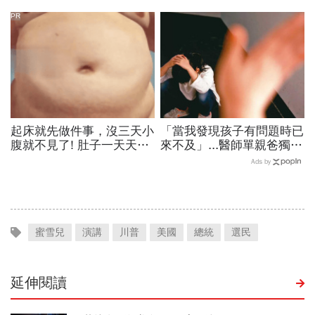
夠
PR
起床就先做件事，沒三天小
「當我發現孩子有問題時已
腹就不見了! 肚子一天天變
來不及」...醫師單親爸獨扛
小！
育兒壓力 從愧疚寵溺到嚴
Ads by
管涉家暴：好懊悔
蜜雪兒
演講
川普
美國
總統
選民
延伸閱讀