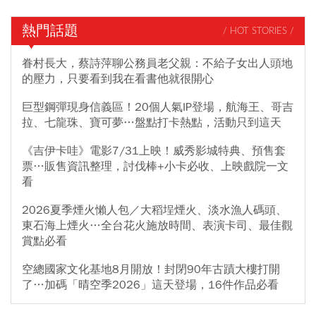
熱門話題
/ HOT STORIES /
眷村長大，蔡詩萍聊公務員老父親：不給子女出人頭地
的壓力，只要看到我在看書他就很開心
巨型鋼彈現身信義區！20個人氣IP登場，航海王、哥吉
拉、七龍珠、寶可夢…盤點打卡熱點，活動只到這天
《吉伊卡哇》電影7/31上映！威秀影城特典、預售套
票…販售資訊整理，討伐棒+小卡必收、上映戲院一文
看
2026夏季煙火懶人包／大稻埕煙火、淡水漁人碼頭、
東石海上煙火…全台花火施放時間、表演卡司、最佳觀
賞點必看
空總國家文化基地8月開放！封閉90年古蹟大樓打開
了…加碼「晴空季2026」這天登場，16件作品必看