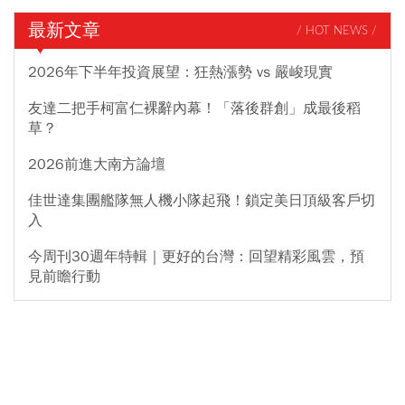
最新文章
/ HOT NEWS /
2026年下半年投資展望：狂熱漲勢 vs 嚴峻現實
友達二把手柯富仁裸辭內幕！「落後群創」成最後稻
草？
2026前進大南方論壇
佳世達集團艦隊無人機小隊起飛！鎖定美日頂級客戶切
入
今周刊30週年特輯｜更好的台灣：回望精彩風雲，預
見前瞻行動