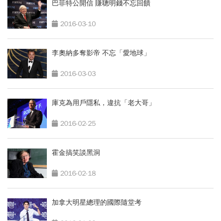
巴菲特公開信 賺聰明錢不忘回饋
2016-03-10
李奧納多奪影帝 不忘「愛地球」
2016-03-03
庫克為用戶隱私，違抗「老大哥」
2016-02-25
霍金搞笑談黑洞
2016-02-18
加拿大明星總理的國際隨堂考