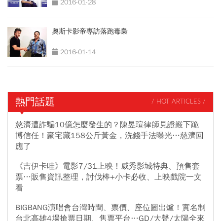
2016-01-28
奧斯卡影帝專訪落跑毒梟
2016-01-14
熱門話題
/ HOT ARTICLES /
慈濟遭詐騙10億怎麼發生的？陳昱瑄律師見證嚴下跪
博信任！豪宅藏158公斤黃金，洗錢手法曝光…慈濟回
應了
《吉伊卡哇》電影7/31上映！威秀影城特典、預售套
票…販售資訊整理，討伐棒+小卡必收、上映戲院一文
看
BIGBANG演唱會台灣時間、票價、座位圖出爐！實名制
台北高雄4場搶票日期、售票平台…GD/大聲/太陽全來