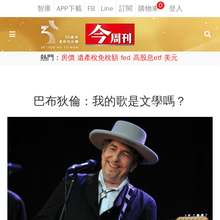
0
熱門：
房價
遺產稅免稅額
fed
高股息etf
美元
巴布狄倫：我的歌是文學嗎？