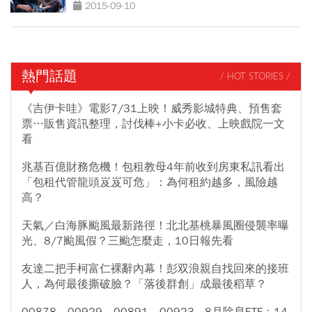
2015-09-10
熱門話題
/ HOT STORIES /
《吉伊卡哇》電影7/31上映！威秀影城特典、預售套
票…販售資訊整理，討伐棒+小卡必收、上映戲院一文
看
兆基百億財務危機！包租教母4年前收到房東私訊看出
「包租代管龍頭岌岌可危」：為何租約越多，風險越
高？
天氣／白海豚颱風最新路徑！北北基桃暴風圈侵襲率曝
光、8/7颱風假？三颱怎麼走，10日報先看
友達二把手柯富仁裸辭內幕！彭双浪親自找回來的接班
人，為何最後撕破臉？「落後群創」成最後稻草？