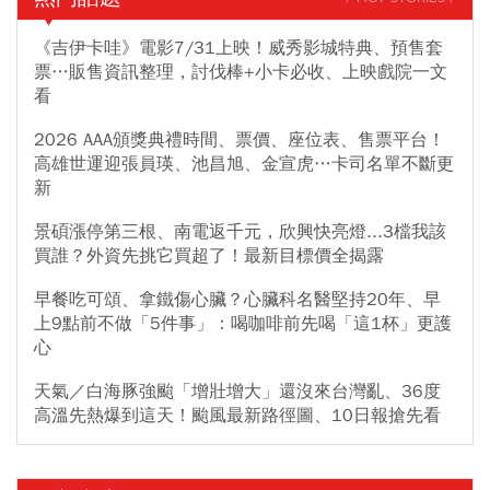
《吉伊卡哇》電影7/31上映！威秀影城特典、預售套
票…販售資訊整理，討伐棒+小卡必收、上映戲院一文
看
2026 AAA頒獎典禮時間、票價、座位表、售票平台！
高雄世運迎張員瑛、池昌旭、金宣虎…卡司名單不斷更
新
景碩漲停第三根、南電返千元，欣興快亮燈...3檔我該
買誰？外資先挑它買超了！最新目標價全揭露
早餐吃可頌、拿鐵傷心臟？心臟科名醫堅持20年、早
上9點前不做「5件事」：喝咖啡前先喝「這1杯」更護
心
天氣／白海豚強颱「增壯增大」還沒來台灣亂、36度
高溫先熱爆到這天！颱風最新路徑圖、10日報搶先看