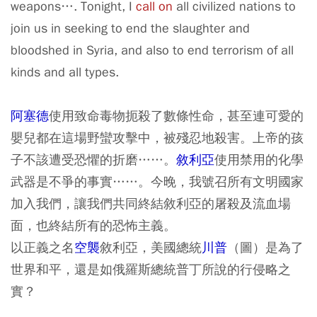
weapons…. Tonight, I
call on
all civilized nations to
join us in seeking to end the slaughter and
bloodshed in Syria, and also to end terrorism of all
kinds and all types.
阿塞德
使用致命毒物扼殺了數條性命，甚至連可愛的
嬰兒都在這場野蠻攻擊中，被殘忍地殺害。上帝的孩
子不該遭受恐懼的折磨……。
敘利亞
使用禁用的化學
武器是不爭的事實……。今晚，我號召所有文明國家
加入我們，讓我們共同終結敘利亞的屠殺及流血場
面，也終結所有的恐怖主義。
以正義之名
空襲
敘利亞，美國總統
川普
（圖）是為了
世界和平，還是如俄羅斯總統普丁所說的行侵略之
實？