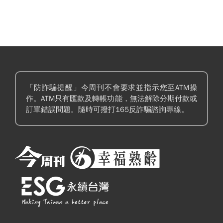
「防詐騙提醒」今周刊不會要求並指示您至ATM操
作。ATM只有匯款及轉帳功能，無法解除分期付款或
訂單錯誤問題。隨時可撥打165反詐騙諮詢專線。