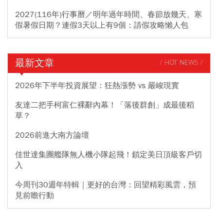
2027(116年)行事曆／明年過年時間、春節放幾天、寒
假暑假日期？連假3天以上有9個：請假攻略懶人包
最新文章
/ HOT NEWS /
2026年下半年投資展望：狂熱漲勢 vs 嚴峻現實
友達二把手柯富仁裸辭內幕！「落後群創」成最後稻
草？
2026前進大南方論壇
佳世達集團艦隊無人機小隊起飛！鎖定美日頂級客戶切
入
今周刊30週年特輯｜更好的台灣：回望精彩風雲，預
見前瞻行動