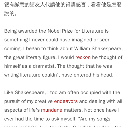
很有誠意的請友人代讀他的得獎感言，看看他是怎麼
說的。
Being awarded the Nobel Prize for Literature is
something I never could have imagined or seen
coming. I began to think about William Shakespeare,
the great literary figure. I would
reckon
he thought of
himself as a dramatist. The thought that he was
writing literature couldn't have entered his head.
Like Shakespeare, I too am often occupied with the
pursuit of my creative
endeavors
and dealing with all
aspects of life's
mundane
matters. Not once have I
ever had the time to ask myself, "Are my songs