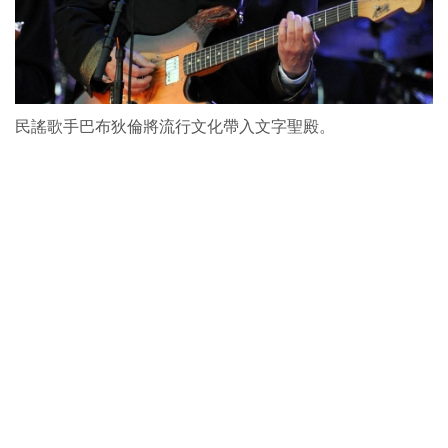
民謠歌手巴布狄倫將流行文化帶入文字聖殿。