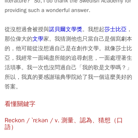
literature?" So, I do thank the Swedish Academy for
providing such a wonderful answer.
從沒想過會被授與
諾貝爾文學獎
。我想起
莎士比亞
，
那位偉大的
文學
家。我猜測他也只當自己是個寫劇本
的，他可能從沒想過自己是在創作文學。就像莎士比
亞，我經常一面竭盡所能的追尋創意，一面處理著生
活瑣事。我一次也沒問過自己「我的歌是文學嗎？」
所以，我真的要感謝瑞典學院給了我一個這麼美好的
答案。
看懂關鍵字
Reckon / ˋrɛkən / v. 測量、認為、猜想（口
語）