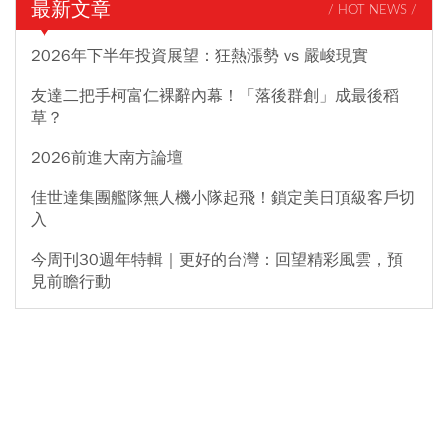
最新文章
/ HOT NEWS /
2026年下半年投資展望：狂熱漲勢 vs 嚴峻現實
友達二把手柯富仁裸辭內幕！「落後群創」成最後稻
草？
2026前進大南方論壇
佳世達集團艦隊無人機小隊起飛！鎖定美日頂級客戶切
入
今周刊30週年特輯｜更好的台灣：回望精彩風雲，預
見前瞻行動