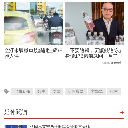
PR
空汙來襲機車族請關注癌細
「不要追錢，要讓錢追你」
胞入侵
身價176億陳武剛 為了賣
水買下一座山
Ads by
巴布狄倫
歌曲
文學
諾貝爾獎
文學獎
柯慈
延伸閱讀
法國馬克宏憑什麼讓全球股市大漲