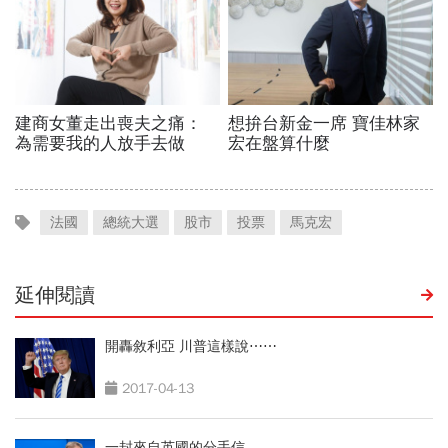
法國
總統大選
股市
投票
馬克宏
延伸閱讀
開轟敘利亞 川普這樣說⋯⋯
2017-04-13
一封來自英國的分手信