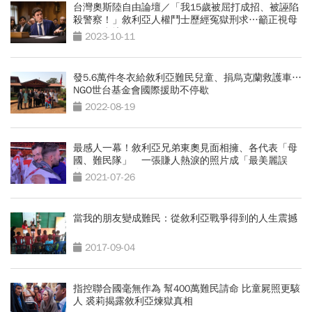
台灣奧斯陸自由論壇／「我15歲被屈打成招、被誣陷
殺警察！」敘利亞人權鬥士歷經冤獄刑求…籲正視母
國同胞處境
2023-10-11
發5.6萬件冬衣給敘利亞難民兒童、捐烏克蘭救護車…
NGO世台基金會國際援助不停歇
2022-08-19
最感人一幕！敘利亞兄弟東奧見面相擁、各代表「母
國、難民隊」 一張賺人熱淚的照片成「最美麗誤
會」
2021-07-26
當我的朋友變成難民：從敘利亞戰爭得到的人生震撼
2017-09-04
指控聯合國毫無作為 幫400萬難民請命 比童屍照更駭
人 裘莉揭露敘利亞煉獄真相