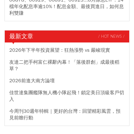
00878、00929、00891、00923...8月除息ETF：14
檔年化配息率逾10%！配息金額、最後買進日，如何息
利雙賺
最新文章
/ HOT NEWS /
2026年下半年投資展望：狂熱漲勢 vs 嚴峻現實
友達二把手柯富仁裸辭內幕！「落後群創」成最後稻
草？
2026前進大南方論壇
佳世達集團艦隊無人機小隊起飛！鎖定美日頂級客戶切
入
今周刊30週年特輯｜更好的台灣：回望精彩風雲，預
見前瞻行動