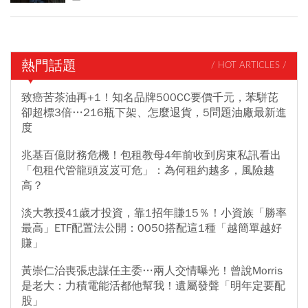
熱門話題
/ HOT ARTICLES /
致癌苦茶油再+1！知名品牌500CC要價千元，苯駢芘
卻超標3倍…216瓶下架、怎麼退貨，5問題油廠最新進
度
兆基百億財務危機！包租教母4年前收到房東私訊看出
「包租代管龍頭岌岌可危」：為何租約越多，風險越
高？
淡大教授41歲才投資，靠1招年賺15％！小資族「勝率
最高」ETF配置法公開：0050搭配這1種「越簡單越好
賺」
黃崇仁治喪張忠謀任主委…兩人交情曝光！曾說Morris
是老大：力積電能活都他幫我！遺屬發聲「明年定要配
股」