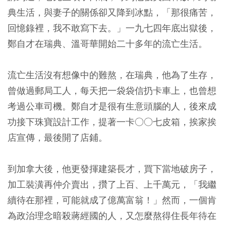
典生活，與妻子的關係卻又降到冰點，「那很痛苦，
回憶錄裡，我不敢寫下去。」一九七四年底出獄後，
鄭自才在瑞典、溫哥華開始二十多年的流亡生活。
流亡生活沒有想像中的難熬，在瑞典，他為了生存，
曾做過郵局工人，每天把一袋袋信扔卡車上，也曾想
考過公車司機。鄭自才是很有生意頭腦的人，後來成
功接下珠寶設計工作，提著一卡○○七皮箱，挨家挨
店宣傳，最後開了店鋪。
到加拿大後，他更發揮建築長才，買下當地破房子，
加工裝潢再仲介賣出，攢了上百、上千萬元，「我繼
續待在那裡，可能就成了億萬富翁！」然而，一個肯
為政治理念暗殺蔣經國的人，又怎麼熬得住長年待在