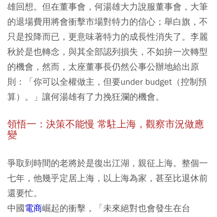
雄回想。但在董事會，何湯雄大力說服董事會，大筆
的退場費用將會衝擊市場對特力的信心；舉白旗，不
只是投降而已，更意味著特力的成長性消失了。李麗
秋於是也轉念，與其全部認列損失，不如拚一次轉型
的機會，然而，太座董事長仍然公事公辦地給出原
則：「你可以全權做主，但要under budget（控制預
算）。」讓何湯雄有了力挽狂瀾的機會。
領悟一：決策不能慢 常駐上海，觀察市況做應
變
爭取到時間的老將於是復出江湖，親征上海。整個一
七年，他幾乎定居上海，以上海為家，甚至比退休前
還要忙。
中國
電商
崛起的衝擊，「未來絕對也會發生在台