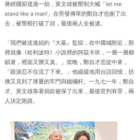
蔣經國卻逃過一劫，黃文雄被壓制大喊「let me
stand like a man!」在旁發傳單的鄭自才也衝了出
去，被警棍打破了頭，最後兩人全被逮。
「我們被送進紐約『大墓』監獄，在中國城附近，那
裡就像《哈利波特》小說裡的阿茲卡班，一層一層都
鎖著，裡面又髒又臭。」當晚，鄭自才悲從中來，
「眼淚忍不住流了下來。」他緩緩地用台語回憶，彷
彿又見到了厚重的牢門與鐵欄杆。一九七一年，鄭自
才、黃文雄靠著捐款被保了出來，最後宣判有罪，兩
人決定跑路。