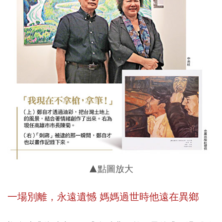
▲點圖放大
一場別離，永遠遺憾 媽媽過世時他遠在異鄉