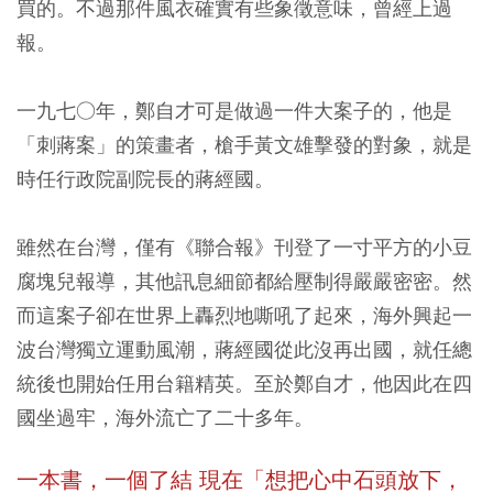
買的。不過那件風衣確實有些象徵意味，曾經上過
報。
一九七○年，鄭自才可是做過一件大案子的，他是
「刺蔣案」的策畫者，槍手黃文雄擊發的對象，就是
時任行政院副院長的蔣經國。
雖然在台灣，僅有《聯合報》刊登了一寸平方的小豆
腐塊兒報導，其他訊息細節都給壓制得嚴嚴密密。然
而這案子卻在世界上轟烈地嘶吼了起來，海外興起一
波台灣獨立運動風潮，蔣經國從此沒再出國，就任總
統後也開始任用台籍精英。至於鄭自才，他因此在四
國坐過牢，海外流亡了二十多年。
一本書，一個了結 現在「想把心中石頭放下，