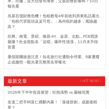
率」出爐，這天估發布海警，父親節會影響嗎？10日
報先看
兆基百億財務危機！包租教母4年前收到房東私訊看出
「包租代管龍頭岌岌可危」：為何租約越多，風險越
高？
欣興、南電、景碩、臻鼎-KY、金居、尖點...PCB買誰
最賺？杜金龍點名「這檔」爆炸性強漲，11月末升段
首選
暑假跟團旅遊注意！知名旅行社遭勒令停業、9家遭廢
止或撤照…觀光署完整黑名單曝光
最新文章
/ HOT NEWS /
2026年下半年投資展望：狂熱漲勢 vs 嚴峻現實
友達二把手柯富仁裸辭內幕！「落後群創」成最後稻
草？