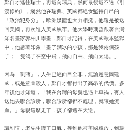
鄭自才逃往瑞士，再逃向瑞典，然而最後逃不過《引
渡條約》，縱然他在瑞典、英國都絕食堅持自己的
「政治犯身分」，歐洲媒體也大力相挺，他還是被送
回美國，再次進入美國黑牢。他大學時期曾跟著台灣
知名畫家郭柏川學畫，鄭自才記得，在美國歐本監獄
中，他憑著印象「畫了溜冰的小孩，那是我兩個孩
子；一隻鴿子在空中飛，飛向自由、飛向太陽。」
因為「刺蔣」，人生已經面目全非，無論是意圖建
國，或是意圖殺人，鄭自才都付出了高昂的代價。多
年後他才知道，「我在台灣的母親也遇上車禍，有人
送她去聯合診所，聯合診所卻都不處理，就讓她流
血。」母親這麼走了，孩子卻遠在天邊。
講到這，老先生嘆了口氣，等到他被美國釋放，到瑞