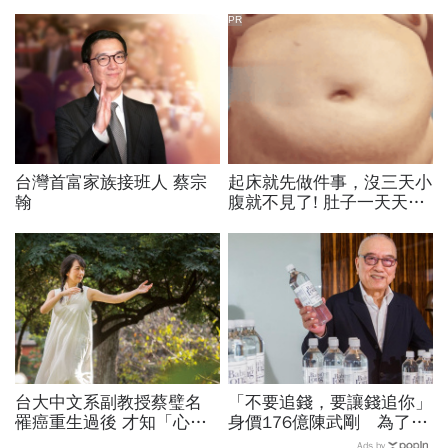
PR
台灣首富家族接班人 蔡宗
起床就先做件事，沒三天小
翰
腹就不見了! 肚子一天天變
小！
台大中文系副教授蔡璧名
「不要追錢，要讓錢追你」
罹癌重生過後 才知「心」
身價176億陳武剛 為了賣
的重要
水買下一座山
Ads by