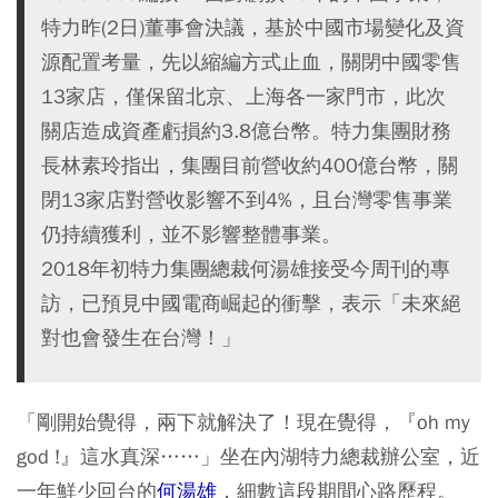
特力昨(2日)董事會決議，基於中國市場變化及資
源配置考量，先以縮編方式止血，關閉中國零售
13家店，僅保留北京、上海各一家門市，此次
關店造成資產虧損約3.8億台幣。特力集團財務
長林素玲指出，集團目前營收約400億台幣，關
閉13家店對營收影響不到4%，且台灣零售事業
仍持續獲利，並不影響整體事業。
2018年初特力集團總裁何湯雄接受今周刊的專
訪，已預見中國電商崛起的衝擊，表示「未來絕
對也會發生在台灣！」
「剛開始覺得，兩下就解決了！現在覺得，『oh my
god !』這水真深……」坐在內湖特力總裁辦公室，近
一年鮮少回台的
何湯雄
，細數這段期間心路歷程。