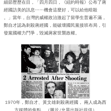
細節歷歷在目，「四月四日，《紐約時報》公布了蔣
經國訪美的訊息……機會這麼好，可以給他暗殺
。」當年，台灣的威權政治激起了留學生普遍不滿，
鄭自才認為刺殺蔣經國，能破壞國民黨接班布局，引
發黨國權力鬥爭，毀滅蔣家世襲政權。
1970年，鄭自才、黃文雄刺殺蔣經國， 兩人成為西
方媒體的焦點。（圖片/允晨出版社提供）