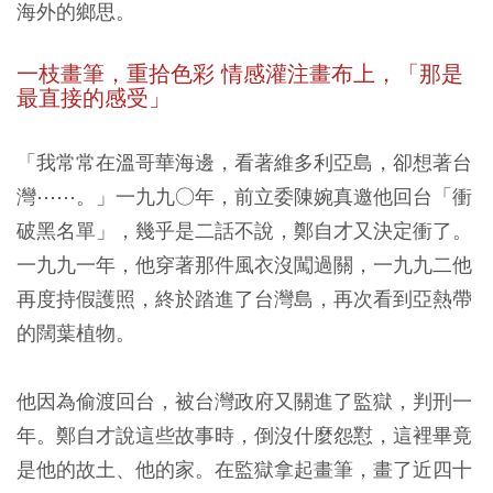
海外的鄉思。
一枝畫筆，重拾色彩 情感灌注畫布上，「那是
最直接的感受」
「我常常在溫哥華海邊，看著維多利亞島，卻想著台
灣⋯⋯。」一九九○年，前立委陳婉真邀他回台「衝
破黑名單」，幾乎是二話不說，鄭自才又決定衝了。
一九九一年，他穿著那件風衣沒闖過關，一九九二他
再度持假護照，終於踏進了台灣島，再次看到亞熱帶
的闊葉植物。
他因為偷渡回台，被台灣政府又關進了監獄，判刑一
年。鄭自才說這些故事時，倒沒什麼怨懟，這裡畢竟
是他的故土、他的家。在監獄拿起畫筆，畫了近四十