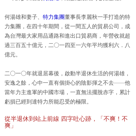
何湯雄和妻子、
特力集團
董事長李麗秋一手打造的特
力集團，在四十年期間，從一間五人的貿易公司，成
為台灣最大家用品通路和進出口貿易商，年營收就超
過三百五十億元，二○一四至一六年平均獲利六．八
億元。
二○一○年就退居幕後，啟動半退休生活的何湯雄，
安逸之餘，心中一直有個掛心的陰影揮之不去——他
當年力主進軍的中國市場，一直無法擺脫赤字，累計
虧損已經到達特力所能忍受的極限。
從半退休到站上前線 四字吐心跡，「不爽！不
爽」