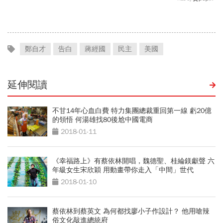
鄭自才
告白
蔣經國
民主
美國
延伸閱讀
不甘14年心血白費 特力集團總裁重回第一線 虧20億
的領悟 何湯雄找80後尬中國電商
2018-01-11
《幸福路上》有蔡依林開唱，魏德聖、桂綸鎂獻聲 六
年級女生宋欣穎 用動畫帶你走入「中間」世代
2018-01-10
蔡依林到蔡英文 為何都找廖小子作設計？ 他用嗆辣
俗文化敲進總統府