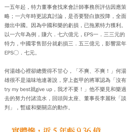
一五年起，特力董事會找來會計師事務所評估因應策
略；一六年時更認真討論，是否要豎白旗投降，全面
撤出中國。因為中國和樂的虧損，已拖累特力獲利。
以一六年為例，賺六．七六億元，EPS一．三三元的
特力，中國零售部分就虧損三．五三億元，影響當年
EPS○．七元。
何湯雄心裡卻總覺得不甘心，「不爽、不爽！」何湯
雄很不是滋味地連著說，穿上盔甲的將軍認為「沒有
try my best就give up，我才不要！」他不樂見和樂過
去的努力付諸流水，回頭與太座、董事長李麗秋「談
判」，暫緩和樂關店的動作。