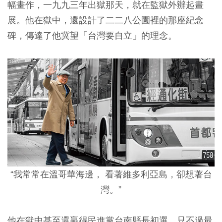
幅畫作，一九九三年出獄那天，就在監獄外辦起畫
展。他在獄中，還設計了二二八公園裡的那座紀念
碑，傳達了他冀望「台灣要自立」的理念。
“我常常在溫哥華海邊， 看著維多利亞島，卻想著台
灣。”
他在獄中甚至還贏得民進黨台南縣長初選，只不過最