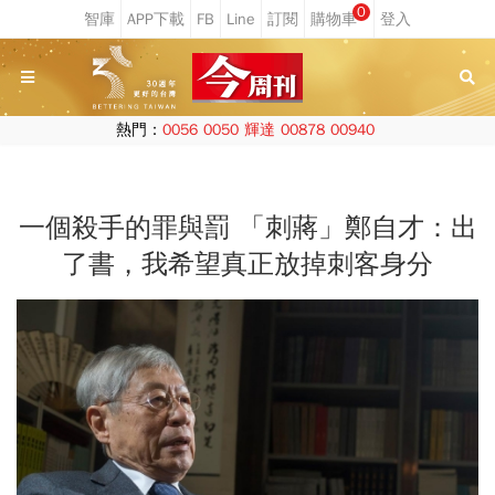
0
熱門：
0056
0050
輝達
00878
00940
一個殺手的罪與罰 「刺蔣」鄭自才：出
了書，我希望真正放掉刺客身分