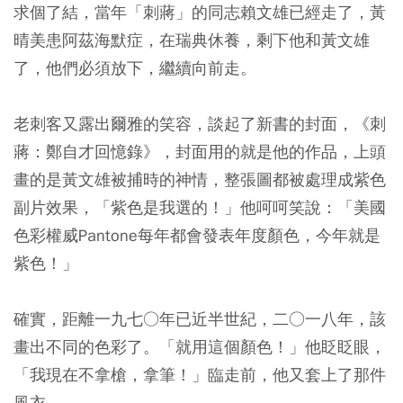
求個了結，當年「刺蔣」的同志賴文雄已經走了，黃
晴美患阿茲海默症，在瑞典休養，剩下他和黃文雄
了，他們必須放下，繼續向前走。
老刺客又露出爾雅的笑容，談起了新書的封面，《刺
蔣：鄭自才回憶錄》，封面用的就是他的作品，上頭
畫的是黃文雄被捕時的神情，整張圖都被處理成紫色
副片效果，「紫色是我選的！」他呵呵笑說：「美國
色彩權威Pantone每年都會發表年度顏色，今年就是
紫色！」
確實，距離一九七○年已近半世紀，二○一八年，該
畫出不同的色彩了。「就用這個顏色！」他眨眨眼，
「我現在不拿槍，拿筆！」臨走前，他又套上了那件
風衣。