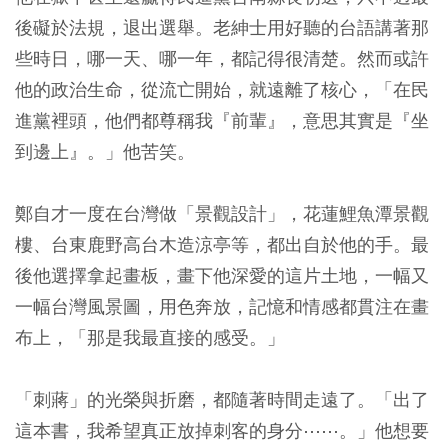
後礙於法規，退出選舉。老紳士用好聽的台語講著那
些時日，哪一天、哪一年，都記得很清楚。然而或許
他的政治生命，從流亡開始，就遠離了核心，「在民
進黨裡頭，他們都尊稱我『前輩』，意思其實是『坐
到邊上』。」他苦笑。
鄭自才一度在台灣做「景觀設計」，花蓮鯉魚潭景觀
樓、台東鹿野高台木造涼亭等，都出自於他的手。最
後他選擇拿起畫板，畫下他深愛的這片土地，一幅又
一幅台灣風景圖，用色奔放，記憶和情感都貫注在畫
布上，「那是我最直接的感受。」
「刺蔣」的光榮與折磨，都隨著時間走遠了。「出了
這本書，我希望真正放掉刺客的身分⋯⋯。」他想要