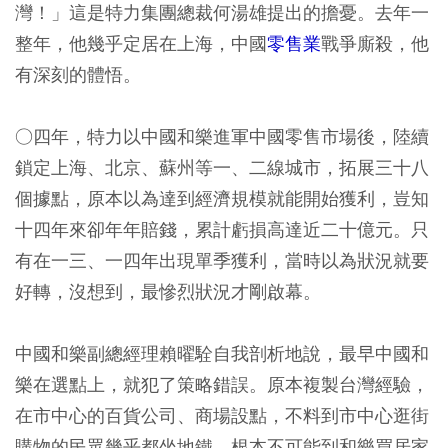
灣！」這是特力集團總裁何湯雄提出的擔憂。去年一
整年，他幾乎定居在上海，中國
零售業
戰爭廝殺，他
有深刻的體悟。
○四年，特力以中國和樂進軍中國零售市場後，陸續
鎖定上海、北京、蘇州等一、二線城市，拓展三十八
個據點，原本以為達到經濟規模就能開始獲利，豈知
十四年來卻年年賠錢，累計虧損高達近二十億元。只
有在一三、一四年出現單季獲利，當時以為狀況就要
好轉，沒想到，最慘烈狀況才剛啟幕。
中國和樂副總經理賴曜駩自我剖析地說，最早中國和
樂在選點上，就犯了策略錯誤。原本複製台灣經驗，
在市中心的百貨公司、商場設點，不料到市中心逛街
購物的民眾幾乎都坐地鐵，根本不可能到和樂買居家