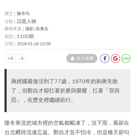
陳亭均
話題人物
攝影/吳東岳
1100期
2018-01-18 12:09
+A
-A
加入收藏
蔣經國最後活到了77歲，1970年的刺蔣失敗
了，但鄭自才卻扛著折磨與榮耀，扛著「罪與
罰」，在歷史裡繼續前行。
隆冬寒流把城市裡的空氣都颳凍了，沒下雨，風卻在
台北颼得流連忘返。鄭自才並不怕冷，但這種天卻勾