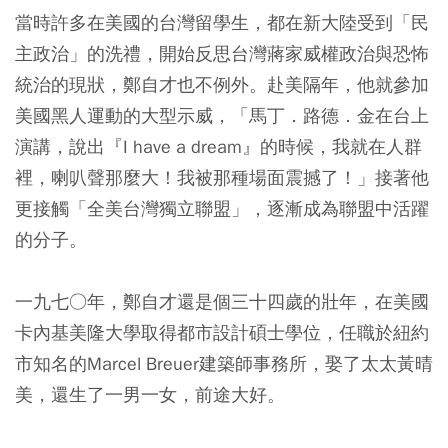
當時許多在美國的台灣留學生，都在新大陸受到「民
主政治」的洗禮，開始反思台灣蔣家威權政治與恐怖
統治的現狀，鄭自才也不例外。赴美隔年，他就參加
美國黑人運動的大型示威，「馬丁．路德．金在台上
演講，說出『I have a dream』的時候，我就在人群
裡，喇叭聲那麼大！我被那種場面震撼了！」接著他
更接觸「全美台灣獨立聯盟」，逐漸成為聯盟中活躍
的分子。
一九七○年，鄭自才還是個三十四歲的壯年，在美國
卡內基美隆大學取得都市設計碩士學位，任職於紐約
市知名的Marcel Breuer建築師事務所，娶了太太黃晴
美，還生了一男一女，前途大好。