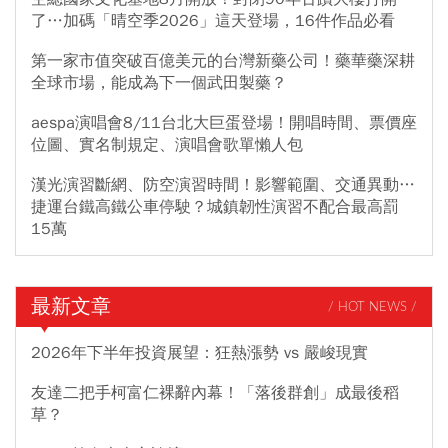
了…加碼「晴空季2026」這天登場，16件作品必看
第一家市值突破百億美元的台灣新藥公司！藥華藥深耕
全球市場，能成為下一個武田製藥？
aespa演唱會8/11台北大巨蛋登場！開唱時間、票價座
位圖、實名制規定、演唱會歌單懶人包
漢光演習斷網、防空演習時間！影響範圍、交通異動…
捷運台鐵高鐵公車停駛？城鎮韌性演習不配合最高罰
15萬
最新文章
/ HOT NEWS /
2026年下半年投資展望：狂熱漲勢 vs 嚴峻現實
友達二把手柯富仁裸辭內幕！「落後群創」成最後稻
草？