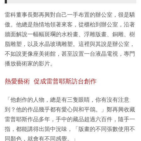
雷科董事長鄭再興對自己一手布置的辦公室，很是驕
傲。他總是熱情地領著來客，從櫃枱到辦公室，沿著
牆面解說一幅幅斑斕的水粉畫、浮雕版畫、銅雕、樹
脂雕塑，以及水晶玻璃雕塑。這裡與其說是辦公室，
不如說更像座美術館，甚至設置一台液晶電視，專門
播放藝術家的影片。
熱愛藝術 促成雷普耶斯訪台創作
「他創作的人物，總是有三隻眼睛，你有沒有注意
到？他的作品幾乎都有愛心與和平鴿。」鄭再興收藏
雷普耶斯作品多年，手中的藏品超過六百件，隨手一
指，都能講得出箇中況味，「版畫的不同張數使用不
同顏色，就會有不同感覺。」