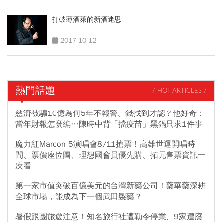
打破薄酒萊的新酒迷思
2017-10-12
熱門話題
/ HOT ARTICLES /
慈濟被騙10億為何5年不報警、錢找到才認？他好奇：
當年財報怎麼編…陳時中背「擋疫苗」黑鍋只求1件事
魔力紅Maroon 5演唱會8/11搶票！高雄世運開唱時
間、票價座位圖、理想國會員優先購、拓元售票資訊一
次看
第一家市值突破百億美元的台灣新藥公司！藥華藥深耕
全球市場，能成為下一個武田製藥？
暑假跟團旅遊注意！知名旅行社遭勒令停業、9家遭廢