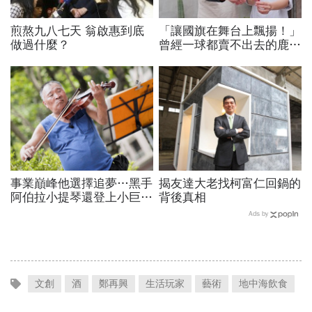
煎熬九八七天 翁啟惠到底
「讓國旗在舞台上飄揚！」
做過什麼？
曾經一球都賣不出去的鹿港
義式冰淇淋，如何征服義大
利、勇奪世界冠軍？
事業巔峰他選擇追夢…黑手
揭友達大老找柯富仁回鍋的
阿伯拉小提琴還登上小巨
背後真相
蛋！連CNN都大讚！
Ads by
文創
酒
鄭再興
生活玩家
藝術
地中海飲食