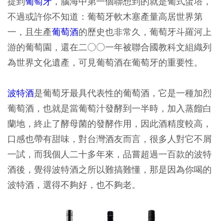
提到
葡萄牙
，腦海中第一個聯想到的就是葡式蛋塔，
不過或許你不知道：葡萄牙軟木塞產量高居世界第
一，且生產
葡萄酒
的歷史也非常久，葡萄牙斗羅河上
游的葡萄園，還在二○○一年被聯合國教科文組織列
為世界文化遺產，可見葡萄酒在葡萄牙的重要性。
波特酒
是葡萄牙最具代表性的葡萄酒，它是一種加烈
葡萄酒，也就是當葡萄汁發酵到一半時，加入蒸餾白
蘭地，終止了酵母菌的發酵作用，因此酒精度較高，
口感也帶有甜味，對台灣酒友而言，很多人對它不屑
一試，而我個人二十多年來，品嘗超過一百款的波特
酒後，覺得波特酒之所以難搞難懂，那是因為你喝的
波特酒，選得不夠好，也不夠老。