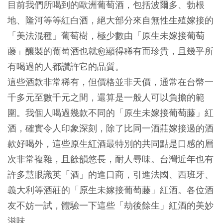
目前我們所喝到的歐洲葡萄酒，包括波爾多、勃根
地、隆河等等紅白酒，絕大部分來自無性生殖嫁接的
「美法混種」葡萄樹，極少數由「原生未嫁接葡萄
藤」釀製的葡萄酒也就愈顯得稀有而珍貴，且幾乎所
有喝過的人都讚許它的品質。
這些酒款非常稀有，但價格並非天價，通常在台幣一
千多元至數千元之間，還算是一般人可以負擔的範
圍。我個人喝過幾款不同的「原生未嫁接葡萄藤」紅
酒，確實令人印象深刻，除了比同一酒莊嫁接過的酒
款好喝外，這些原生紅酒最特別的共同點是口感的層
次非常複雜，且餘韻悠長，耐人尋味。台灣近年也有
許多慧眼識英「酒」的進口商，引進法國、西班牙、
義大利等酒莊的「原生未嫁接葡萄藤」紅酒。各位酒
友不妨一試，體驗一下這些「劫後餘生」紅酒的美妙
滋味。