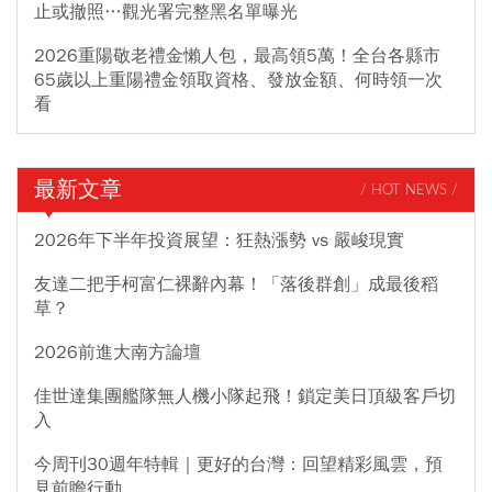
止或撤照…觀光署完整黑名單曝光
2026重陽敬老禮金懶人包，最高領5萬！全台各縣市
65歲以上重陽禮金領取資格、發放金額、何時領一次
看
最新文章
/ HOT NEWS /
2026年下半年投資展望：狂熱漲勢 vs 嚴峻現實
友達二把手柯富仁裸辭內幕！「落後群創」成最後稻
草？
2026前進大南方論壇
佳世達集團艦隊無人機小隊起飛！鎖定美日頂級客戶切
入
今周刊30週年特輯｜更好的台灣：回望精彩風雲，預
見前瞻行動