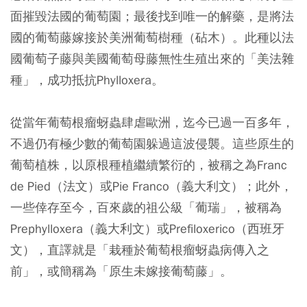
面摧毀法國的葡萄園；最後找到唯一的解藥，是將法
國的葡萄藤嫁接於美洲葡萄樹種（砧木）。此種以法
國葡萄子藤與美國葡萄母藤無性生殖出來的「美法雜
種」，成功抵抗Phylloxera。
從當年葡萄根瘤蚜蟲肆虐歐洲，迄今已過一百多年，
不過仍有極少數的葡萄園躲過這波侵襲。這些原生的
葡萄植株，以原根種植繼續繁衍的，被稱之為Franc
de Pied（法文）或Pie Franco（義大利文）；此外，
一些倖存至今，百來歲的祖公級「葡瑞」，被稱為
Prephylloxera（義大利文）或Prefiloxerico（西班牙
文），直譯就是「栽種於葡萄根瘤蚜蟲病傳入之
前」，或簡稱為「原生未嫁接葡萄藤」。