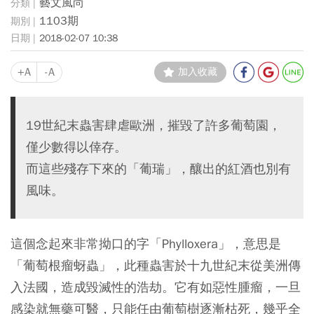
藝文風尚
1103期
2018-02-07 10:38
+A
-A
加入收藏
19世紀末蟲害肆虐歐洲，摧毀了許多葡萄園，
僅少數得以倖存。
而這些殘存下來的「葡瑞」，釀出的紅酒也別有
風味。
這個念起來非常拗口的字「Phylloxera」，意思是
「葡萄根瘤蚜蟲」，此種蟲害於十九世紀末從美洲傳
入法國，造成毀滅性的浩劫。它有如惡性腫瘤，一旦
感染就無藥可醫，只能任由葡萄樹逐漸枯死，幾乎全