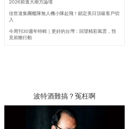
2026前進大南方論壇
佳世達集團艦隊無人機小隊起飛！鎖定美日頂級客戶切
入
今周刊30週年特輯｜更好的台灣：回望精彩風雲，預
見前瞻行動
波特酒難搞？冤枉啊