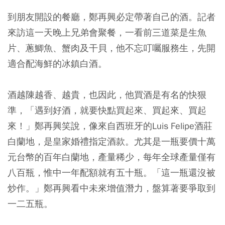
到朋友開設的餐廳，鄭再興必定帶著自己的酒。記者
來訪這一天晚上兄弟會聚餐，一看前三道菜是生魚
片、蔥鯽魚、蟹肉及干貝，他不忘叮囑服務生，先開
適合配海鮮的冰鎮白酒。
酒越陳越香、越貴，也因此，他買酒是有名的快狠
準，「遇到好酒，就要快點買起來、買起來、買起
來！」鄭再興笑說，像來自西班牙的Luis Felipe酒莊
白蘭地，是皇家婚禮指定酒款。尤其是一瓶要價十萬
元台幣的百年白蘭地，產量稀少，每年全球產量僅有
八百瓶，惟中一年配額就有五十瓶。「這一瓶還沒被
炒作。」鄭再興看中未來增值潛力，盤算著要爭取到
一二五瓶。