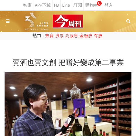
0
熱門：
投資
股票
高股息
金融股
存股
賣酒也賣文創 把嗜好變成第二事業