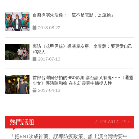
台裔導演朱浩偉：「這不是電影，是運動」
2018-08-22
專訪《花甲男孩》導演瞿友寧、李青蓉：要更愛自己
和家人
2017-07-13
首部台灣囡仔拍的HBO影集 講台語又有鬼⋯⋯《通靈
少女》導演陳和榆 在玄幻靈異中捕捉人性
2017-04-13
熱門話題
/ HOT ARTICLES /
「把BNT吹成神藥、誤導防疫政策」誰上演台灣需要中