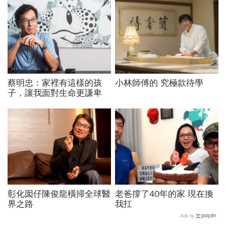
蔡明忠：家裡有這樣的孩
小林師傅的 究極款待學
子，讓我面對生命更謙卑
彰化囡仔陳俊龍橫掃全球醫
老爸撐了40年的家 現在換
界之路
我扛
Ads by