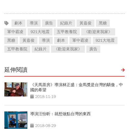
劇本
導演
廣告
紀錄片
黃嘉俊
黑糖
軍中霸凌
921大地震
五甲教養院
《歡迎來我家》
黑糖
黃嘉俊
導演
劇本
軍中霸凌
921大地震
五甲教養院
紀錄片
《歡迎來我家》
廣告
延伸閱讀
《天馬茶房》導演林正盛：金馬獎是台灣的驕傲，中
國的希望
2018-11-19
導演汪怡昕：就想做點台灣的東西
2018-08-29