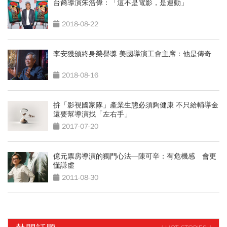
台裔導演朱浩偉：「這不是電影，是運動」
2018-08-22
李安獲頒終身榮譽獎 美國導演工會主席：他是傳奇
2018-08-16
拚「影視國家隊」產業生態必須夠健康 不只給輔導金
還要幫導演找「左右手」
2017-07-20
億元票房導演的獨門心法—陳可辛：有危機感 會更
懂謙虛
2011-08-30