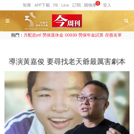
0
熱門：
月配息etf
勞保退休金
00939
勞保年金試算
存股名單
導演黃嘉俊 要尋找老天爺最厲害劇本