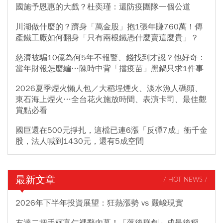
國施予恩惠的大戲？杜奕瑾：還防疫團隊一個公道
川湖做什麼的？躋身「萬金股」抱1張年賺760萬！傳
產鐵工廠如何翻身「只有兩根鐵憑什麼賣這麼貴」？
慈濟被騙10億為何5年不報警、錢找到才認？他好奇：
當年財報怎麼編…陳時中背「擋疫苗」黑鍋只求1件事
2026夏季煙火懶人包／大稻埕煙火、淡水漁人碼頭、
東石海上煙火…全台花火施放時間、表演卡司、最佳觀
賞點必看
國巨還在500元掙扎，這檔已連6漲「反彈7成」衝千金
股，法人喊到1430元，還有5成空間
最新文章
/ HOT NEWS /
2026年下半年投資展望：狂熱漲勢 vs 嚴峻現實
友達二把手柯富仁裸辭內幕！「落後群創」成最後稻