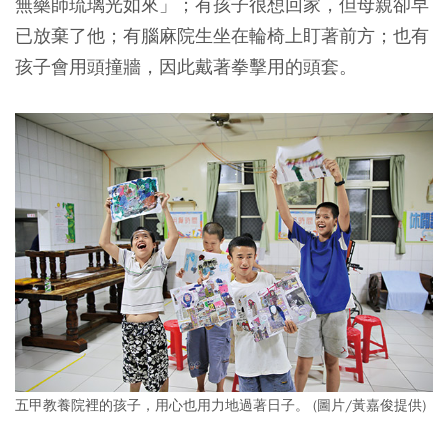
無藥師琉璃光如來」；有孩子很想回家，但母親卻早
已放棄了他；有腦麻院生坐在輪椅上盯著前方；也有
孩子會用頭撞牆，因此戴著拳擊用的頭套。
五甲教養院裡的孩子，用心也用力地過著日子。 (圖片/黃嘉俊提供)