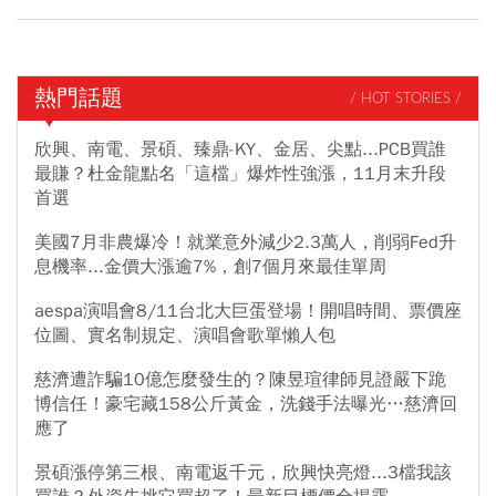
熱門話題
/ HOT STORIES /
欣興、南電、景碩、臻鼎-KY、金居、尖點...PCB買誰
最賺？杜金龍點名「這檔」爆炸性強漲，11月末升段
首選
美國7月非農爆冷！就業意外減少2.3萬人，削弱Fed升
息機率...金價大漲逾7%，創7個月來最佳單周
aespa演唱會8/11台北大巨蛋登場！開唱時間、票價座
位圖、實名制規定、演唱會歌單懶人包
慈濟遭詐騙10億怎麼發生的？陳昱瑄律師見證嚴下跪
博信任！豪宅藏158公斤黃金，洗錢手法曝光…慈濟回
應了
景碩漲停第三根、南電返千元，欣興快亮燈...3檔我該