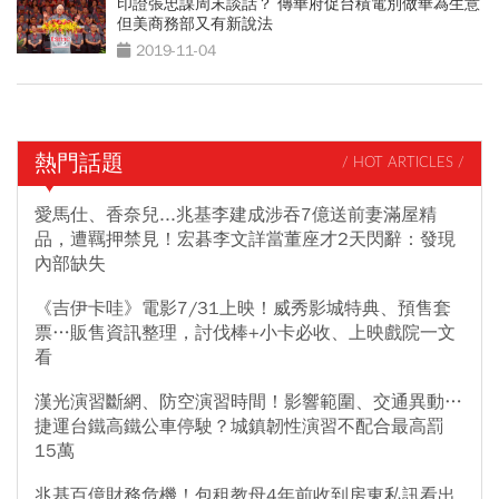
印證張忠謀周末談話？ 傳華府促台積電別做華為生意
但美商務部又有新說法
2019-11-04
熱門話題
/ HOT ARTICLES /
愛馬仕、香奈兒...兆基李建成涉吞7億送前妻滿屋精
品，遭羈押禁見！宏碁李文詳當董座才2天閃辭：發現
內部缺失
《吉伊卡哇》電影7/31上映！威秀影城特典、預售套
票…販售資訊整理，討伐棒+小卡必收、上映戲院一文
看
漢光演習斷網、防空演習時間！影響範圍、交通異動…
捷運台鐵高鐵公車停駛？城鎮韌性演習不配合最高罰
15萬
兆基百億財務危機！包租教母4年前收到房東私訊看出