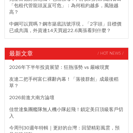
「包租代管龍頭岌岌可危」：為何租約越多，風險越
高？
中鋼可以買嗎？鋼市築底訊號浮現，「2字頭」目標價
已成共識，外資連14天買超22.6萬張看到什麼？
最新文章
/ HOT NEWS /
2026年下半年投資展望：狂熱漲勢 vs 嚴峻現實
友達二把手柯富仁裸辭內幕！「落後群創」成最後稻
草？
2026前進大南方論壇
佳世達集團艦隊無人機小隊起飛！鎖定美日頂級客戶切
入
今周刊30週年特輯｜更好的台灣：回望精彩風雲，預