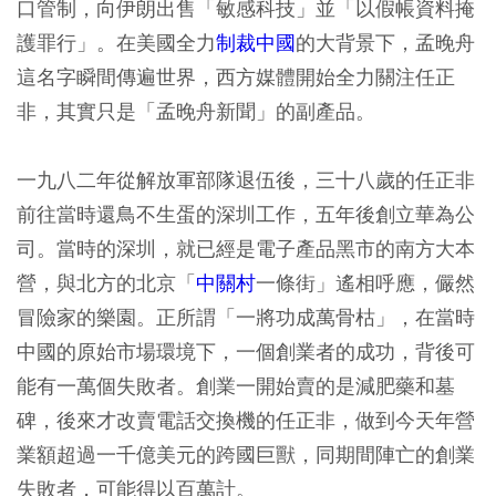
口管制，向伊朗出售「敏感科技」並「以假帳資料掩
護罪行」。在美國全力
制裁中國
的大背景下，孟晚舟
這名字瞬間傳遍世界，西方媒體開始全力關注任正
非，其實只是「孟晚舟新聞」的副產品。
一九八二年從解放軍部隊退伍後，三十八歲的任正非
前往當時還鳥不生蛋的深圳工作，五年後創立華為公
司。當時的深圳，就已經是電子產品黑市的南方大本
營，與北方的北京「
中關村
一條街」遙相呼應，儼然
冒險家的樂園。正所謂「一將功成萬骨枯」，在當時
中國的原始市場環境下，一個創業者的成功，背後可
能有一萬個失敗者。創業一開始賣的是減肥藥和墓
碑，後來才改賣電話交換機的任正非，做到今天年營
業額超過一千億美元的跨國巨獸，同期間陣亡的創業
失敗者，可能得以百萬計。