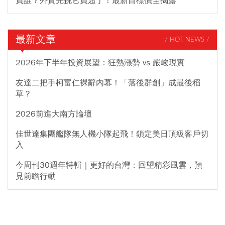
買誰？外資先挑它買超了！最新目標價全揭露
最新文章
/ HOT NEWS /
2026年下半年投資展望：狂熱漲勢 vs 嚴峻現實
友達二把手柯富仁裸辭內幕！「落後群創」成最後稻
草？
2026前進大南方論壇
佳世達集團艦隊無人機小隊起飛！鎖定美日頂級客戶切
入
今周刊30週年特輯｜更好的台灣：回望精彩風雲，預
見前瞻行動