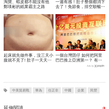
淘寶、蝦皮都不能沒有他
一週有感！肚子整個都消下
鄭瑛彬的紙業霸主之路
去了！免節食，排空順暢就
夠
PR
起床就先做件事，沒三天小
一個台灣囝仔 如何把阿里
腹就不見了! 肚子一天天變
巴巴推上亞洲第一？ 有
小！
他，才有阿里巴巴
Ads by
中美貿易戰
華為
任正非
中國
企業
民營
延伸閱讀