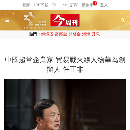
0
熱門：
鋼鐵股
富邦金
開發金
鴻海
升息
中國超常企業家 貿易戰火線人物華為創
辦人 任正非