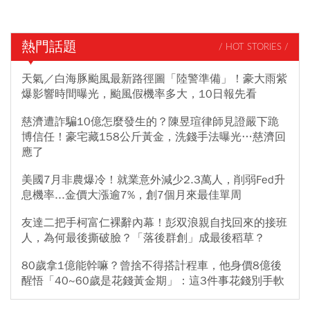
熱門話題
/ HOT STORIES /
天氣／白海豚颱風最新路徑圖「陸警準備」！豪大雨紫
爆影響時間曝光，颱風假機率多大，10日報先看
慈濟遭詐騙10億怎麼發生的？陳昱瑄律師見證嚴下跪
博信任！豪宅藏158公斤黃金，洗錢手法曝光…慈濟回
應了
美國7月非農爆冷！就業意外減少2.3萬人，削弱Fed升
息機率...金價大漲逾7%，創7個月來最佳單周
友達二把手柯富仁裸辭內幕！彭双浪親自找回來的接班
人，為何最後撕破臉？「落後群創」成最後稻草？
80歲拿1億能幹嘛？曾捨不得搭計程車，他身價8億後
醒悟「40~60歲是花錢黃金期」：這3件事花錢別手軟