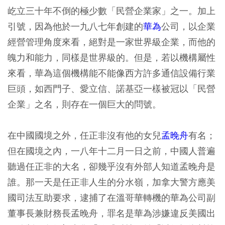
屹立三十年不倒的極少數「民營企業家」之一。加上
引號，因為他於一九八七年創建的
華為
公司，以企業
經營管理角度來看，絕對是一家世界級企業，而他的
魄力和能力，同樣是世界級的。但是，若以機構屬性
來看，華為這個機構能不能像西方許多通信設備行業
巨頭，如西門子、愛立信、諾基亞一樣被冠以「民營
企業」之名，則存在一個巨大的問號。
在中國國境之外，任正非沒有他的女兒
孟晚舟
有名；
但在國境之內，一八年十二月一日之前，中國人普遍
聽過任正非的大名，卻幾乎沒有外部人知道孟晚舟是
誰。那一天是任正非人生的分水嶺，加拿大警方應美
國司法互助要求，逮捕了在溫哥華轉機的華為公司副
董事長兼財務長孟晚舟，罪名是華為涉嫌違反美國出