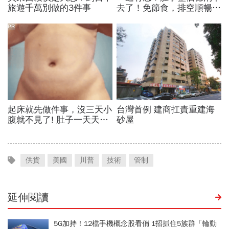
供貨
美國
川普
技術
管制
延伸閱讀
5G加持！12檔手機概念股看俏 1招抓住5族群「輪動