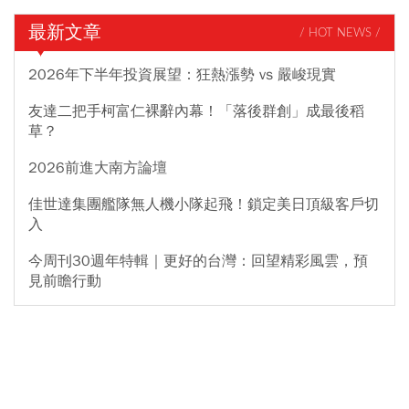
最新文章
/ HOT NEWS /
2026年下半年投資展望：狂熱漲勢 vs 嚴峻現實
友達二把手柯富仁裸辭內幕！「落後群創」成最後稻
草？
2026前進大南方論壇
佳世達集團艦隊無人機小隊起飛！鎖定美日頂級客戶切
入
今周刊30週年特輯｜更好的台灣：回望精彩風雲，預
見前瞻行動