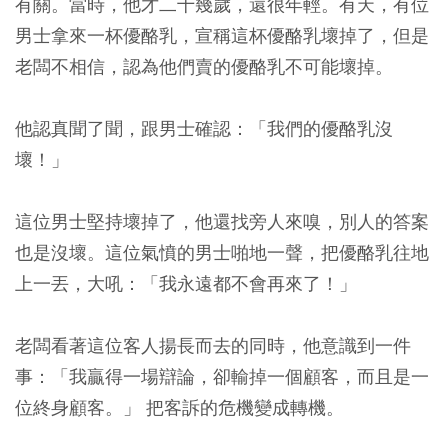
有關。當時，他才二十幾歲，還很年輕。有天，有位
男士拿來一杯優酪乳，宣稱這杯優酪乳壞掉了，但是
老闆不相信，認為他們賣的優酪乳不可能壞掉。
他認真聞了聞，跟男士確認：「我們的優酪乳沒
壞！」
這位男士堅持壞掉了，他還找旁人來嗅，別人的答案
也是沒壞。這位氣憤的男士啪地一聲，把優酪乳往地
上一丟，大吼：「我永遠都不會再來了！」
老闆看著這位客人揚長而去的同時，他意識到一件
事：「我贏得一場辯論，卻輸掉一個顧客，而且是一
位終身顧客。」 把客訴的危機變成轉機。