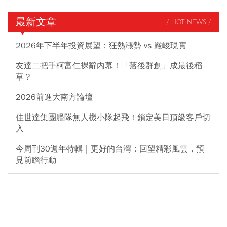
最新文章
/ HOT NEWS /
2026年下半年投資展望：狂熱漲勢 vs 嚴峻現實
友達二把手柯富仁裸辭內幕！「落後群創」成最後稻
草？
2026前進大南方論壇
佳世達集團艦隊無人機小隊起飛！鎖定美日頂級客戶切
入
今周刊30週年特輯｜更好的台灣：回望精彩風雲，預
見前瞻行動