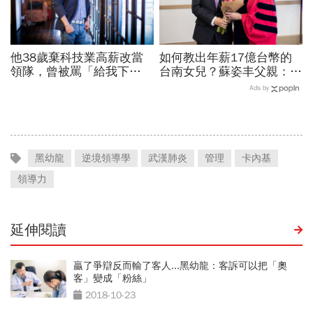
他38歲棄科技業高薪改當
如何教出年薪17億台幣的
領隊，曾被罵「給我下
台南女兒？蘇姿丰父親：她
跪」：在台灣很多人怕失
5歲我就開始教猶太人的觀
Ads by
敗，但人要餓死真的不容易
念 「正面看待失敗、勇於
冒險、面對挑戰！」
黑幼龍
逆境領導學
武漢肺炎
管理
卡內基
領導力
延伸閱讀
贏了爭辯反而輸了客人...黑幼龍：客訴可以把「奧
客」變成「粉絲」
2018-10-23