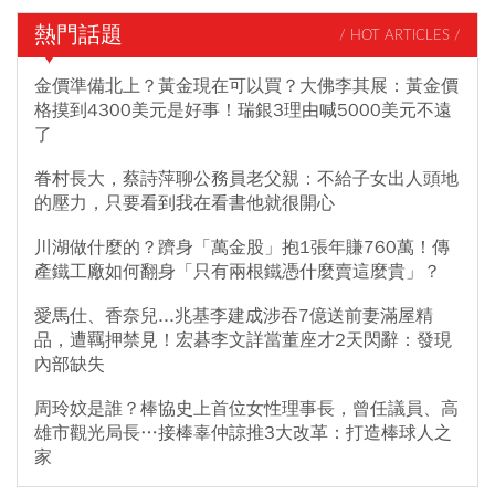
熱門話題
/ HOT ARTICLES /
金價準備北上？黃金現在可以買？大佛李其展：黃金價
格摸到4300美元是好事！瑞銀3理由喊5000美元不遠
了
眷村長大，蔡詩萍聊公務員老父親：不給子女出人頭地
的壓力，只要看到我在看書他就很開心
川湖做什麼的？躋身「萬金股」抱1張年賺760萬！傳
產鐵工廠如何翻身「只有兩根鐵憑什麼賣這麼貴」？
愛馬仕、香奈兒...兆基李建成涉吞7億送前妻滿屋精
品，遭羈押禁見！宏碁李文詳當董座才2天閃辭：發現
內部缺失
周玲妏是誰？棒協史上首位女性理事長，曾任議員、高
雄市觀光局長…接棒辜仲諒推3大改革：打造棒球人之
家