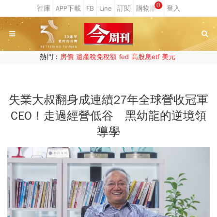
0
熱門：
房價
遺產稅免稅額
fed
高股息etf
美元
失業大叔翻身成連續27年全球營收冠軍
CEO！走過經營低谷 黑幼龍的逆境領
導學