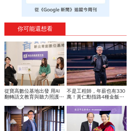
你可能還想看
從寶高數位基地出發 用AI
不是工程師，年薪也有330
翻轉語文教育與聽力照護，
萬！黃仁勳指路4種金飯
科技如何讓世界更平權？
碗：免大學畢、人人有機會
過優渥生活…AI時代搶手職
業曝光