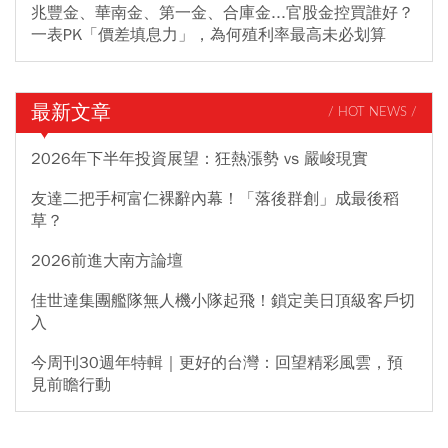
兆豐金、華南金、第一金、合庫金...官股金控買誰好？
一表PK「價差填息力」，為何殖利率最高未必划算
最新文章
/ HOT NEWS /
2026年下半年投資展望：狂熱漲勢 vs 嚴峻現實
友達二把手柯富仁裸辭內幕！「落後群創」成最後稻
草？
2026前進大南方論壇
佳世達集團艦隊無人機小隊起飛！鎖定美日頂級客戶切
入
今周刊30週年特輯｜更好的台灣：回望精彩風雲，預
見前瞻行動