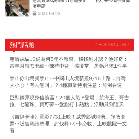
慈濟買500萬劑BNT原廠疫苗！ 執行長今遞件食藥
署申請
2021-06-23
熱門話題
/ HOT ARTICLES /
慈濟被騙10億為何5年不報警、錢找到才認？他好奇：
當年財報怎麼編…陳時中背「擋疫苗」黑鍋只求1件事
禁止你出境就禁止…中國出入境新規9/15上路，台灣
人小心「有去無回」？4種職業特別注意：前例在這
巨型鋼彈現身信義區！20個人氣IP登場，航海王、哥吉
拉、七龍珠、寶可夢…盤點打卡熱點，活動只到這天
《吉伊卡哇》電影7/31上映！威秀影城特典、預售套
票…販售資訊整理，討伐棒+小卡必收、上映戲院一文
看