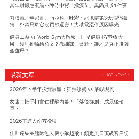
當年財報怎麼編…陳時中背「擋疫苗」黑鍋只求1件事
力積電、華邦電、南亞科、旺宏…記憶體第3天漲勢繼
續，外資只剩它沒買超還賣！力積電漲停原因曝光
健身工廠 vs World Gym大解密！世界健身-KY營收大
勝，獲利卻輸給柏文？教練課、會籍…誰才是真正賺錢
金雞母？
最新文章
/ HOT NEWS /
2026年下半年投資展望：狂熱漲勢 vs 嚴峻現實
友達二把手柯富仁裸辭內幕！「落後群創」成最後稻
草？
2026前進大南方論壇
佳世達集團艦隊無人機小隊起飛！鎖定美日頂級客戶切