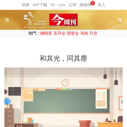
0
熱門：
鋼鐵股
富邦金
開發金
鴻海
升息
和其光，同其塵