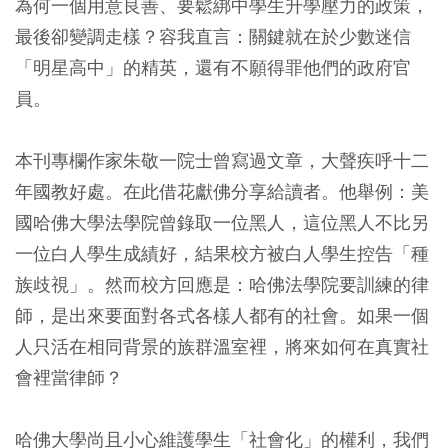
為何一個用意良善、要鬆綁中學生升學壓力的政策，
最後卻變調走樣？容我直言：關鍵就在於少數迷信
「明星高中」的精英，還有不願得罪他們的政府官
員。
本刊專欄作家朱敬一院士曾寫過文章，大聲疾呼十二
年國教好處。在此借花獻佛分享給讀者。他舉例：美
國哈佛大學法學院曾錄取一位黑人，這位黑人不比另
一位白人學生成績好，結果校方被白人學生控告「種
族歧視」。然而校方回應是：哈佛法學院要訓練的律
師，是出來要面對各式各樣人都有的社會。如果一個
人只活在相同背景的族群溫室裡，將來如何在真實社
會裡當律師？
哈佛大學尚且小心維護學生「社會化」的權利，我們