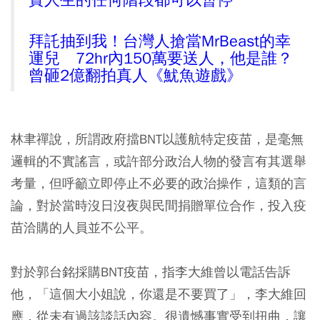
拜託抽到我！台灣人搶當MrBeast的幸
運兒 72hr內150萬要送人，他是誰？
曾砸2億翻拍真人《魷魚遊戲》
林聿禪說，所謂政府擋BNT以護航特定疫苗，是毫無
邏輯的不實謠言，或許部分政治人物的發言有其選舉
考量，但呼籲立即停止不必要的政治操作，這類的言
論，對於當時沒日沒夜與民間捐贈單位合作，投入疫
苗洽購的人員並不公平。
對於郭台銘採購BNT疫苗，指李大維曾以電話告訴
他，「這個大小姐說，你還是不要買了」，李大維回
應，從未有過該談話內容。很遺憾事實受到扭曲，讓