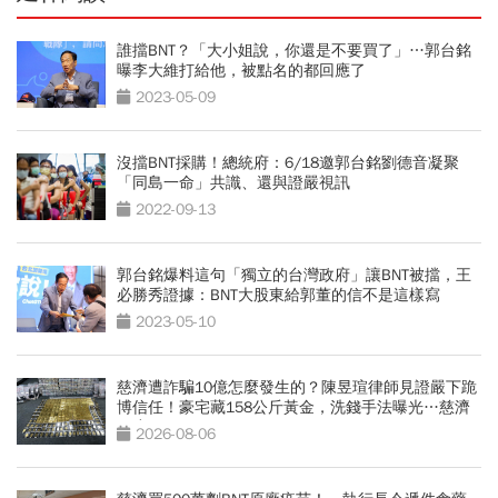
誰擋BNT？「大小姐說，你還是不要買了」…郭台銘
曝李大維打給他，被點名的都回應了
2023-05-09
沒擋BNT採購！總統府：6/18邀郭台銘劉德音凝聚
「同島一命」共識、還與證嚴視訊
2022-09-13
郭台銘爆料這句「獨立的台灣政府」讓BNT被擋，王
必勝秀證據：BNT大股東給郭董的信不是這樣寫
2023-05-10
慈濟遭詐騙10億怎麼發生的？陳昱瑄律師見證嚴下跪
博信任！豪宅藏158公斤黃金，洗錢手法曝光…慈濟
回應了
2026-08-06