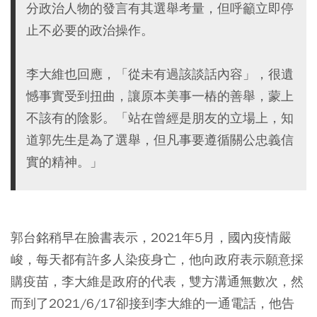
分政治人物的發言有其選舉考量，但呼籲立即停
止不必要的政治操作。
李大維也回應，「從未有過該談話內容」，很遺
憾事實受到扭曲，讓原本美事一樁的善舉，蒙上
不該有的陰影。「站在曾經是朋友的立場上，知
道郭先生是為了選舉，但凡事要遵循關公忠義信
實的精神。」
郭台銘稍早在臉書表示，2021年5月，國內疫情嚴
峻，每天都有許多人染疫身亡，他向政府表示願意採
購疫苗，李大維是政府的代表，雙方溝通無數次，然
而到了2021/6/17卻接到李大維的一通電話，他告