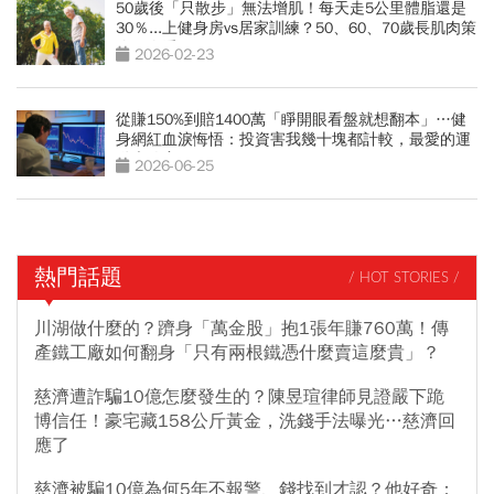
50歲後「只散步」無法增肌！每天走5公里體脂還是
30％...上健身房vs居家訓練？50、60、70歲長肌肉策
略一次看
2026-02-23
從賺150%到賠1400萬「睜開眼看盤就想翻本」…健
身網紅血淚悔悟：投資害我幾十塊都計較，最愛的運
動也放棄
2026-06-25
熱門話題
/ HOT STORIES /
川湖做什麼的？躋身「萬金股」抱1張年賺760萬！傳
產鐵工廠如何翻身「只有兩根鐵憑什麼賣這麼貴」？
慈濟遭詐騙10億怎麼發生的？陳昱瑄律師見證嚴下跪
博信任！豪宅藏158公斤黃金，洗錢手法曝光…慈濟回
應了
慈濟被騙10億為何5年不報警、錢找到才認？他好奇：