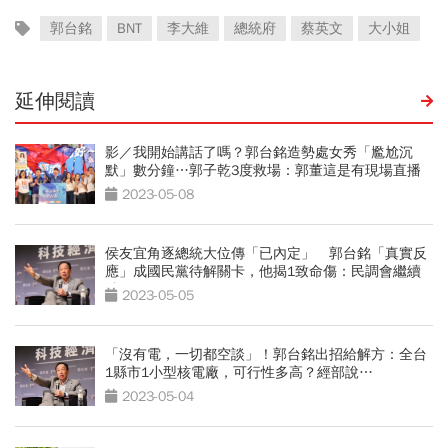
郭台銘
BNT
李大維
總統府
蔡英文
大小姐
延伸閱讀
影／我開始講話了嗎？郭台銘造勢處女秀「尷尬沉
默」數分鐘…郭子乾3度救場：郭董這是有現場直播
的
2023-05-08
侯友宜角逐總統大位傳「已內定」 郭台銘「真實反
應」成國民黨待解關卡，他揭1致命傷：民調會繼續
跌
2023-05-05
「沒有電，一切都空談」！郭台銘出招給解方：全台
1縣市1小型核電廠，可行性多高？經部說…
2023-05-04