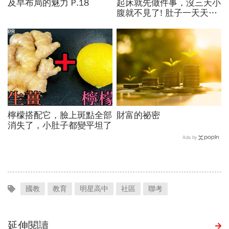
及早布局的魅力 P.18
起床就先做件事，沒三天小
腹就不見了! 肚子一天天變
小！
PR
檸檬搭配它，臉上斑點全部
財富的祕密
消失了，小肚子都變平坦了
Ads by
國教
教育
明星高中
社區
聯考
延伸閱讀