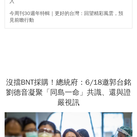
入
今周刊30週年特輯｜更好的台灣：回望精彩風雲，預
見前瞻行動
沒擋BNT採購！總統府：6/18邀郭台銘
劉德音凝聚「同島一命」共識、還與證
嚴視訊