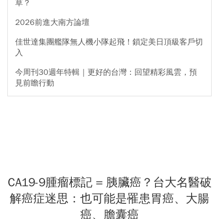
草？
2026前進大南方論壇
佳世達集團艦隊無人機小隊起飛！鎖定美日頂級客戶切
入
今周刊30週年特輯｜更好的台灣：回望精彩風雲，預
見前瞻行動
CA19-9腫瘤標記 = 胰臟癌？台大名醫破
解癌症迷思：也可能是罹患胃癌、大腸
癌、膽囊癌