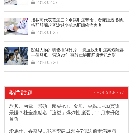
2018-02-07
指數高代表罹癌症？別讓肝癌奪命，看懂腫瘤指標、
搭配肝臟超音波減少成為肝臟疾病患者
2018-01-25
關鍵人物》研發檢測晶片 一滴血找出肝癌高危險群
一個發現，窮追30年 蘇益仁解開肝臟世紀之謎
2016-05-26
熱門話題
/ HOT STORIES /
欣興、南電、景碩、臻鼎-KY、金居、尖點...PCB買誰
最賺？杜金龍點名「這檔」爆炸性強漲，11月末升段
首選
愛馬仕、香奈兒...兆基李建成涉吞7億送前妻滿屋精