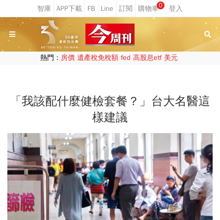
0
熱門：
房價
遺產稅免稅額
fed
高股息etf
美元
「我該配什麼健檢套餐？」台大名醫這
樣建議