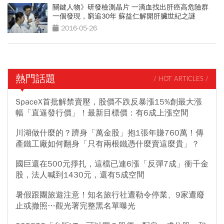
關鍵人物》研發檢測晶片 一滴血找出肝癌高危險群
一個發現，窮追30年 蘇益仁解開肝臟世紀之謎
2016-05-26
熱門話題
/ HOT ARTICLES /
SpaceX首批解禁賣壓，股價不跌反暴漲15%創最大漲
幅「直逼發行價」！最新目標價：有6成上漲空間
川湖做什麼的？躋身「萬金股」抱1張年賺760萬！傳
產鐵工廠如何翻身「只有兩根鐵憑什麼賣這麼貴」？
國巨還在500元掙扎，這檔已連6漲「反彈7成」衝千金
股，法人喊到1430元，還有5成空間
暑假跟團旅遊注意！知名旅行社遭勒令停業、9家遭廢
止或撤照…觀光署完整黑名單曝光