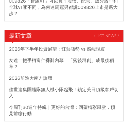
009826「台版VT」可以買？股價、配息、成分股…和
全球VT哪不同，為何連周冠男都說009826上市是邁大
步？
最新文章
/ HOT NEWS /
2026年下半年投資展望：狂熱漲勢 vs 嚴峻現實
友達二把手柯富仁裸辭內幕！「落後群創」成最後稻
草？
2026前進大南方論壇
佳世達集團艦隊無人機小隊起飛！鎖定美日頂級客戶切
入
今周刊30週年特輯｜更好的台灣：回望精彩風雲，預
見前瞻行動