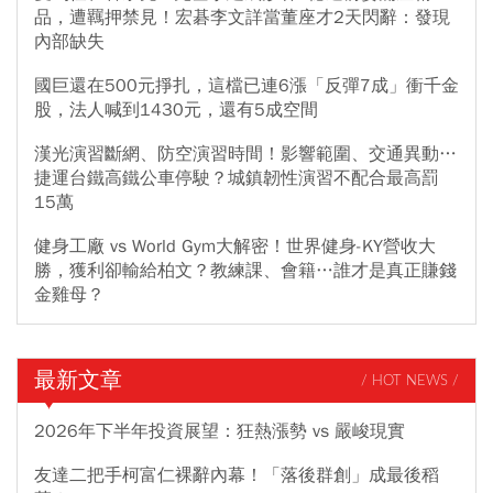
品，遭羈押禁見！宏碁李文詳當董座才2天閃辭：發現
內部缺失
國巨還在500元掙扎，這檔已連6漲「反彈7成」衝千金
股，法人喊到1430元，還有5成空間
漢光演習斷網、防空演習時間！影響範圍、交通異動…
捷運台鐵高鐵公車停駛？城鎮韌性演習不配合最高罰
15萬
健身工廠 vs World Gym大解密！世界健身-KY營收大
勝，獲利卻輸給柏文？教練課、會籍…誰才是真正賺錢
金雞母？
最新文章
/ HOT NEWS /
2026年下半年投資展望：狂熱漲勢 vs 嚴峻現實
友達二把手柯富仁裸辭內幕！「落後群創」成最後稻