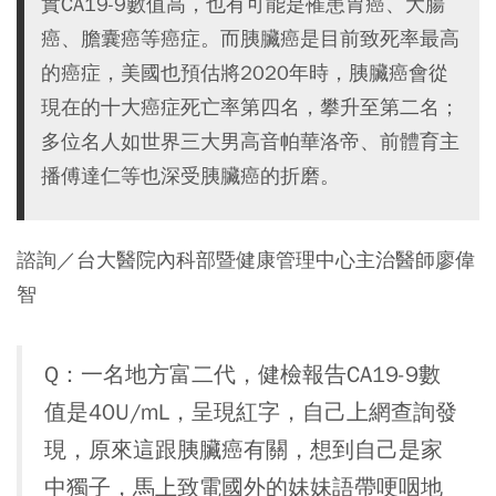
實CA19-9數值高，也有可能是罹患胃癌、大腸
癌、膽囊癌等癌症。而胰臟癌是目前致死率最高
的癌症，美國也預估將2020年時，胰臟癌會從
現在的十大癌症死亡率第四名，攀升至第二名；
多位名人如世界三大男高音帕華洛帝、前體育主
播傅達仁等也深受胰臟癌的折磨。
諮詢／台大醫院內科部暨健康管理中心主治醫師廖偉
智
Q：一名地方富二代，健檢報告CA19-9數
值是40U/mL，呈現紅字，自己上網查詢發
現，原來這跟胰臟癌有關，想到自己是家
中獨子，馬上致電國外的妹妹語帶哽咽地