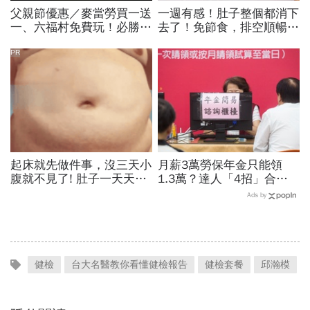
父親節優惠／麥當勞買一送
一週有感！肚子整個都消下
一、六福村免費玩！必勝
去了！免節食，排空順暢就
客、肯德基、遊樂園…29
夠
家速食餐飲飯店好康必收
PR
起床就先做件事，沒三天小
月薪3萬勞保年金只能領
腹就不見了! 肚子一天天變
1.3萬？達人「4招」合法
小！
調高勞保投保薪資：不求老
Ads by
闆加薪、退休月領2.5萬年
金
健檢
台大名醫教你看懂健檢報告
健檢套餐
邱瀚模