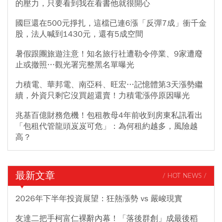
的壓力，只要看到我在看書他就很開心
國巨還在500元掙扎，這檔已連6漲「反彈7成」衝千金
股，法人喊到1430元，還有5成空間
暑假跟團旅遊注意！知名旅行社遭勒令停業、9家遭廢
止或撤照…觀光署完整黑名單曝光
力積電、華邦電、南亞科、旺宏…記憶體第3天漲勢繼
續，外資只剩它沒買超還賣！力積電漲停原因曝光
兆基百億財務危機！包租教母4年前收到房東私訊看出
「包租代管龍頭岌岌可危」：為何租約越多，風險越
高？
最新文章
/ HOT NEWS /
2026年下半年投資展望：狂熱漲勢 vs 嚴峻現實
友達二把手柯富仁裸辭內幕！「落後群創」成最後稻