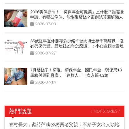
2026勞保新制！「勞保年金可拋棄」是什麼？誰需要
申請、有哪些條件、能恢復發錢？案例試算圖解懶人
包
2026-07-03
35歲提早退休要存多少錢？台大博士存千萬辭職「沒
有勞保勞退、最燒錢25年怎麼過」：小心這顆地雷燒
光存款
2026-07-27
7月發錢了！勞退、勞保年金、國民年金…勞保局18
筆給付領到月底，「這群人」一次入帳4.2萬
2026-07-14
熱門話題
/ HOT STORIES /
眷村長大，蔡詩萍聊公務員老父親：不給子女出人頭地