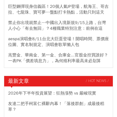
巨型鋼彈現身信義區！20個人氣IP登場，航海王、哥吉
拉、七龍珠、寶可夢…盤點打卡熱點，活動只到這天
禁止你出境就禁止…中國出入境新規9/15上路，台灣
人小心「有去無回」？4種職業特別注意：前例在這
aespa演唱會8/11台北大巨蛋登場！開唱時間、票價座
位圖、實名制規定、演唱會歌單懶人包
兆豐金、華南金、第一金、合庫金...官股金控買誰好？
一表PK「價差填息力」，為何殖利率最高未必划算
最新文章
/ HOT NEWS /
2026年下半年投資展望：狂熱漲勢 vs 嚴峻現實
友達二把手柯富仁裸辭內幕！「落後群創」成最後稻
草？