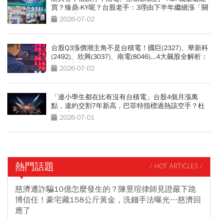
買？臻鼎-KY呢？台股老手：3理由下半年繼續漲「關
鍵買點曝光」
2026-07-02
台股Q3漲價潮主角不是台積電！國巨(2327)、華新科
(2492)、欣興(3037)、南電(8046)...4大飆股全解析：
這2檔「還能旺4年」
2026-07-02
「連小學生都在比有沒有台積電」台股4個月漲萬
點，違約交割7年新高，巴菲特指標過熱該空手？杜
金龍曝操作
2026-07-01
熱門話題
/ HOT ARTICLES /
慈濟遭詐騙10億怎麼發生的？陳昱瑄律師見證嚴下跪
博信任！豪宅藏158公斤黃金，洗錢手法曝光…慈濟回
應了