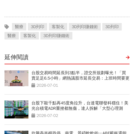
鐘，還能抗老防蛀牙
醫療
3D列印
客製化
3D列印賺錢術
3D列印
醫療
客製化
3D列印賺錢術
延伸閱讀
台股交易時間延長到3點半，證交所規劃曝光！「買
賣足足6.5小時」網熱議股市延長交易：上班時間要更
短了
2026-07-01
台股下殺千點再45度角拉升，台達電聯發科穩住！美
光台積電ADR重挫都無傷，達人拆解「大型心理測
驗」怎麼做
2026-07-02
欣興吞半根跌停，南電、景碩軟軟的…ABF載板還能