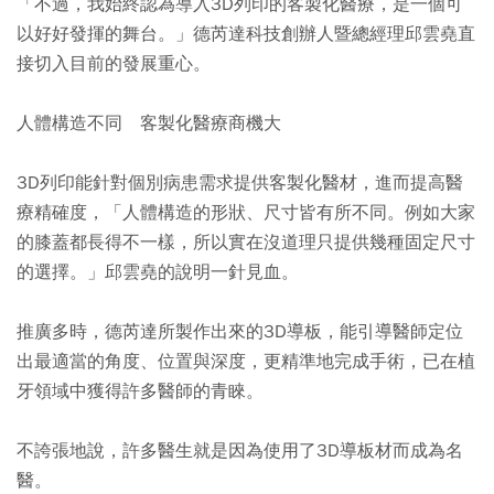
「不過，我始終認為導入3D列印的客製化醫療，是一個可
以好好發揮的舞台。」德芮達科技創辦人暨總經理邱雲堯直
接切入目前的發展重心。
人體構造不同 客製化醫療商機大
3D列印能針對個別病患需求提供客製化醫材，進而提高醫
療精確度，「人體構造的形狀、尺寸皆有所不同。例如大家
的膝蓋都長得不一樣，所以實在沒道理只提供幾種固定尺寸
的選擇。」邱雲堯的說明一針見血。
推廣多時，德芮達所製作出來的3D導板，能引導醫師定位
出最適當的角度、位置與深度，更精準地完成手術，已在植
牙領域中獲得許多醫師的青睞。
不誇張地說，許多醫生就是因為使用了3D導板材而成為名
醫。