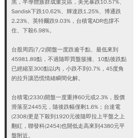
黑，半導體族群成重災區，美光暴跌10.57%、
Sandisk下跌10.62%、輝達跌1.25%、博通跌
2.23%、英特爾跌9.03%，台積電ADR也撐不
住、下殺6.98%。
台股周四(7/2)開盤一度跌逾千點、最低來到
45981.89點，不過隨即買盤簇擁、10點後跌點
已經縮至300點以內，小跌不到0.7%，45度角
的拉升讓恐慌情緒瞬間化解。
台積電(2330)開盤一度重摔60元或2.3%，股價
滑落至2445元，隨後跌幅僅剩1.6%；台達電
(2308)更是下殺到1920元後隨即拉上平盤之上
翻紅，聯發科(2454)也開低走高來到4380元平
盤附近。