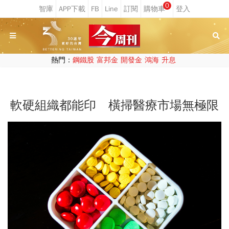
0
熱門：
鋼鐵股
富邦金
開發金
鴻海
升息
軟硬組織都能印 橫掃醫療市場無極限