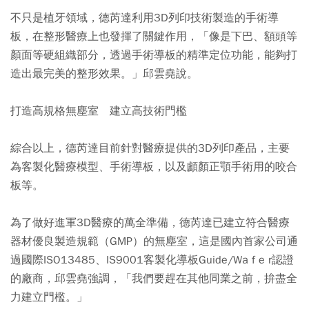
不只是植牙領域，德芮達利用3D列印技術製造的手術導
板，在整形醫療上也發揮了關鍵作用，「像是下巴、額頭等
顏面等硬組織部分，透過手術導板的精準定位功能，能夠打
造出最完美的整形效果。」邱雲堯說。
打造高規格無塵室 建立高技術門檻
綜合以上，德芮達目前針對醫療提供的3D列印產品，主要
為客製化醫療模型、手術導板，以及顱顏正顎手術用的咬合
板等。
為了做好進軍3D醫療的萬全準備，德芮達已建立符合醫療
器材優良製造規範（GMP）的無塵室，這是國內首家公司通
過國際ISO13485、IS9001客製化導板Guide/Wa f e r認證
的廠商，邱雲堯強調，「我們要趕在其他同業之前，拚盡全
力建立門檻。」