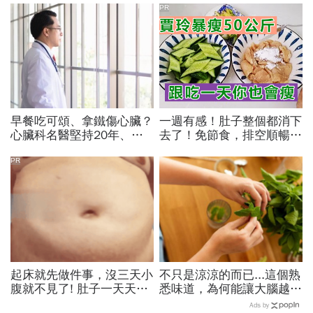
PR
早餐吃可頌、拿鐵傷心臟？
一週有感！肚子整個都消下
心臟科名醫堅持20年、早
去了！免節食，排空順暢就
上9點前不做「5件事」：
夠
喝咖啡前先喝「這1杯」更
PR
護心
起床就先做件事，沒三天小
不只是涼涼的而已...這個熟
腹就不見了! 肚子一天天變
悉味道，為何能讓大腦越聞
小！
越靈光？醫師：每天幾分
Ads by