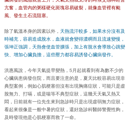
臟病發的風險就會上升，天氣太熱或太冷的時候交感神經會
亢奮，血管內的粥樣硬化斑塊容易破裂，就像血管裡有颱
風、發生土石流阻塞。
除了氣溫本身的因素以外，
天熱流汗較多，如果水分沒有及
時補充，容易造成脫水，血液就會變得濃稠而且流速變慢，
張坤正強調，天熱會使血管擴張，加上有脫水會導致心跳變
快、增加心臟負擔，這些壓力都容易誘發心臟病發作。
洪惠風說，今年天氣提早變熱，5月起就看到有為數不少的
心臟病患病發住院，而且要注意的是，
夏天比較容易出現非
典型案例，例如心肌梗塞但沒有出現胸痛症狀，可能只是虛
脫無力、打嗝，或是喘等不典型症狀
，這幾天天氣又熱又
悶，日前就有一位先生來到急診時只是出現虛弱無力症狀，
看起來很像是一般中暑的症狀，還好急診科醫師警覺性夠，
及時發現他是心肌梗塞而救了一命。