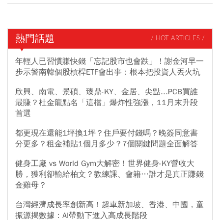
熱門話題
/ HOT ARTICLES /
年輕人已習慣賺快錢「忘記股市也會跌」！謝金河早一
步示警南韓個股槓桿ETF會出事：根本把投資人丟火坑
欣興、南電、景碩、臻鼎-KY、金居、尖點...PCB買誰
最賺？杜金龍點名「這檔」爆炸性強漲，11月末升段
首選
都更現在還能1坪換1坪？住戶要付錢嗎？晚簽同意書
分更多？租金補貼1個月多少？7個關鍵問題全面解答
健身工廠 vs World Gym大解密！世界健身-KY營收大
勝，獲利卻輸給柏文？教練課、會籍…誰才是真正賺錢
金雞母？
台灣經濟成長率創新高！超車新加坡、香港、中國，童
振源揭數據：AI帶動下進入高成長階段