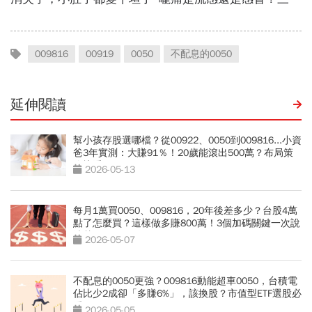
009816
00919
0050
不配息的0050
延伸閱讀
幫小孩存股選哪檔？從00922、0050到009816...小資
爸3年實測：大賺91％！20歲能滾出500萬？布局策
略快看
2026-05-13
每月1萬買0050、009816，20年後差多少？台股4萬
點了怎麼買？這樣做多賺800萬！3個加碼關鍵一次說
清楚
2026-05-07
不配息的0050更強？009816動能超車0050，台積電
佔比少2成卻「多賺6%」，該換股？市值型ETF選股必
看
2026-05-05