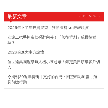
最新文章
/ HOT NEWS /
2026年下半年投資展望：狂熱漲勢 vs 嚴峻現實
友達二把手柯富仁裸辭內幕！「落後群創」成最後稻
草？
2026前進大南方論壇
佳世達集團艦隊無人機小隊起飛！鎖定美日頂級客戶切
入
今周刊30週年特輯｜更好的台灣：回望精彩風雲，預
見前瞻行動