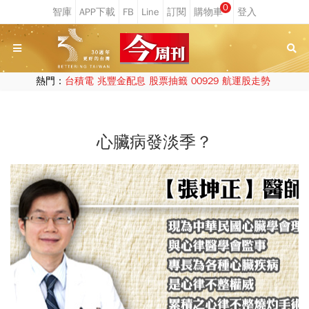
0
熱門：
台積電
兆豐金配息
股票抽籤
00929
航運股走勢
心臟病發淡季？