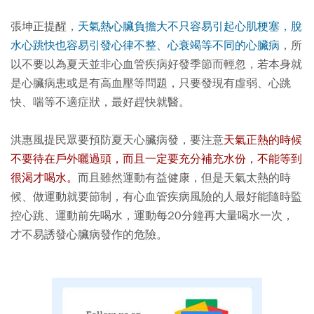
張坤正提醒，
天氣熱心臟負擔大不只容易引起心肌梗塞，脫
水心跳快也容易引發心律不整、心衰竭等不同的心臟病
，所
以不要以為夏天並非心血管疾病好發季節而輕忽，若本身就
是心臟病患或是有高血壓等問題，只要發現有虛弱、心跳
快、喘等不適症狀，最好趕快就醫。
洪惠風提民眾要預防夏天心臟病發，要注意
天氣正熱的時候
不要待在戶外曬過頭，而且一定要充分補充水份，不能等到
很渴才喝水。
而且雖然運動有益健康，但是天氣太熱的時
候、做運動就要節制，有
心血管疾病風險的人最好能隨時監
控心跳、運動前先喝水，運動每20分鐘再大量喝水一次，
才不易誘發心臟病發作的危險。