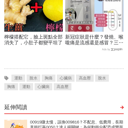
檸檬搭配它，臉上斑點全部
新冠症狀是什麼？發燒、喉
消失了，小肚子都變平坦了
嚨痛是流感還是感冒？三合
一快篩一次驗3種，哪裡有
Ads by
賣？3大APP秒查庫存
運動
脫水
胸痛
心臟病
高血壓
脫水
胸痛
運動
心臟病
高血壓
延伸閱讀
00919賺太慢，該換009816？不配息、低費用，長期
真能打贏0050？達人揭關鍵：為何動能分配恐成雙面