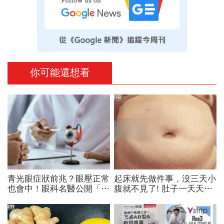
你可能還想看
PR
青光眼症狀前兆？眼壓正常
起床就先做件事，沒三天小
也會中！眼科名醫公開「護
腹就不見了! 肚子一天天變
眼飲食＋自我檢測3步
小！
驟」：三餐多吃「1類食
PR
物」護眼