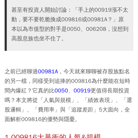
甚至有投資人開始討論：「手上的00919漲不太
動，要不要乾脆換成009816或00981A？」原
本以為市值型的對手是0050、006208，沒想到
高股息族也坐不住了。
之前已經聊過
00981A
，今天就來聊聊被存股族點名
的另一檔，同樣受到追捧的
009816
為什麼能在短時
間內爆紅？它真的比
0050
、
00919
更值得長期投資
嗎？本文將從「人氣與規模」、「績效表現」、「選
股邏輯」、「費用率」與「追蹤差距」5大面向，全
面解析009816的優勢與隱憂。
1.009816大暴衝的人氣&規模