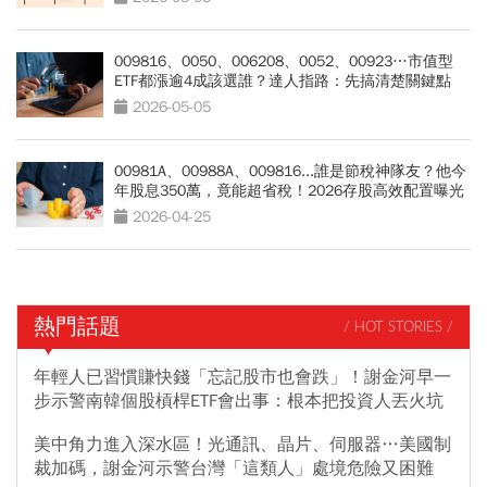
009816、0050、006208、0052、00923…市值型
ETF都漲逾4成該選誰？達人指路：先搞清楚關鍵點
2026-05-05
00981A、00988A、009816...誰是節稅神隊友？他今
年股息350萬，竟能超省稅！2026存股高效配置曝光
2026-04-25
熱門話題
/ HOT STORIES /
年輕人已習慣賺快錢「忘記股市也會跌」！謝金河早一
步示警南韓個股槓桿ETF會出事：根本把投資人丟火坑
美中角力進入深水區！光通訊、晶片、伺服器…美國制
裁加碼，謝金河示警台灣「這類人」處境危險又困難