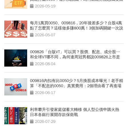
刃
2026-05-19
每月1萬買0050、009816，20年後差多少？台股4萬
點了怎麼買？這樣做多賺800萬！3個加碼關鍵一次說
清楚
2026-05-07
009826「台版VT」可以買？股價、配息、成分股…
和全球VT哪不同，為何連周冠男都說009826上市是
邁大步？
2026-08-04
009816內扣有比0050少？5月換股成本曝光！老手精
算「不配息的0050」真實費用：2個理由看了再進場
2026-06-17
利率攀升引發家庭儲蓄大轉移 個人型公債申購火熱
日本各銀行展開存款保衛戰
2026-07-29