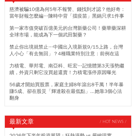
慈濟被騙10億為何5年不報警、錢找到才認？他好奇：
當年財報怎麼編…陳時中背「擋疫苗」黑鍋只求1件事
第一家市值突破百億美元的台灣新藥公司！藥華藥深耕
全球市場，能成為下一個武田製藥？
禁止你出境就禁止…中國出入境新規9/15上路，台灣
人小心「有去無回」？4種職業特別注意：前例在這
力積電、華邦電、南亞科、旺宏…記憶體第3天漲勢繼
續，外資只剩它沒買超還賣！力積電漲停原因曝光
56歲才開始買股票，家庭主婦8年滾出8千萬！半年暴
賺5成、卻在股災「輝達殺在最低點」...她靠3個心法
翻身
最新文章
/ HOT NEWS /
2026年下半年投資展望：狂熱漲勢 vs 嚴峻現實