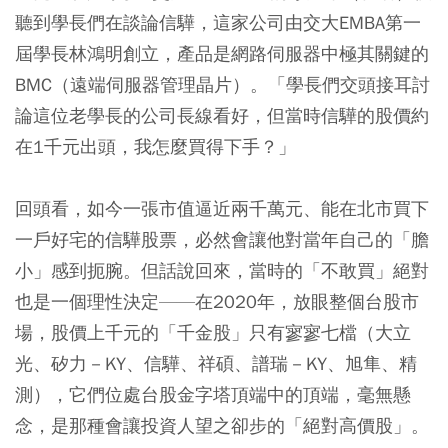
聽到學長們在談論信驊，這家公司由交大EMBA第一
屆學長林鴻明創立，產品是網路伺服器中極其關鍵的
BMC（遠端伺服器管理晶片）。「學長們交頭接耳討
論這位老學長的公司長線看好，但當時信驊的股價約
在1千元出頭，我怎麼買得下手？」
回頭看，如今一張市值逼近兩千萬元、能在北市買下
一戶好宅的信驊股票，必然會讓他對當年自己的「膽
小」感到扼腕。但話說回來，當時的「不敢買」絕對
也是一個理性決定——在2020年，放眼整個台股市
場，股價上千元的「千金股」只有寥寥七檔（大立
光、矽力－KY、信驊、祥碩、譜瑞－KY、旭隼、精
測），它們位處台股金字塔頂端中的頂端，毫無懸
念，是那種會讓投資人望之卻步的「絕對高價股」。