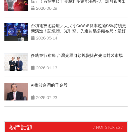
倍」！首檔生技千金股利多還能漲多少、誰可跟著出
頭天？
2026-06-29
台積電技術論壇／大尺寸CoWoS良率超過98%持續更
新演進！記憶體、光引擎、先進封裝多頭布局：最好
的日子仍在前方
2026-05-14
多軌並行布局 台灣光罩引領蛻變搶占先進封裝市場
2026-01-13
AI推波台灣的千金股
2025-07-23
熱門話題
/ HOT STORIES /