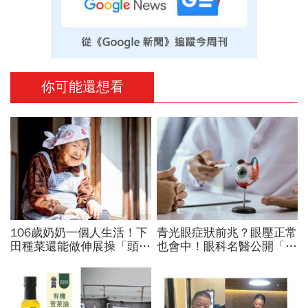
你可能還想看
106歲奶奶一個人生活！下
青光眼症狀前兆？眼壓正常
田種菜還能做伸展操「頭貼
也會中！眼科名醫公開「護
腿」...公開8個健康長壽秘
眼飲食＋自我檢測3步
訣：每天早餐都喝「這1碗
驟」：三餐多吃「1類食
湯」
物」護眼