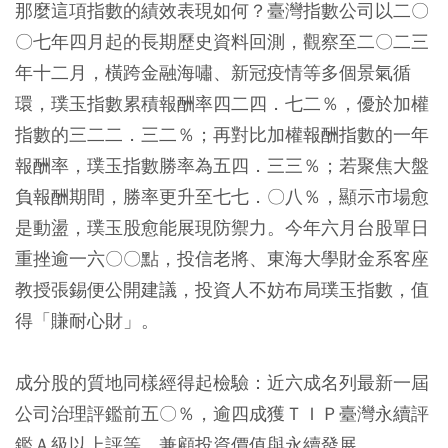
那麼這項指數的績效表現如何？臺灣指數公司以二〇
〇七年四月起的長期歷史資料回測，觀察至二〇二三
年十二月，橫跨金融海嘯、新冠疫情等多個景氣循
環，璞玉指數累積報酬率四二四．七二％，優於加權
指數的三二二．三二％；再對比加權報酬指數的一年
報酬率，璞玉指數勝率為五四．三三％；若聚焦大盤
負報酬期間，勝率更升至七七．〇八％，顯示市場愈
是動盪，璞玉股愈能展現防禦力。今年六月台股單日
重挫逾一六〇〇點，投信老將、東海大學財金系客座
教授張錫便公開建議，投資人不妨布局璞玉指數，值
得「賺耐心財」。
成分股的質地同樣經得起檢驗：近六成名列最新一屆
公司治理評鑑前五〇％，逾四成獲ＴＩＰ臺灣永續評
鑑Ａ級以上評等，兼顧投資價值與永續發展。