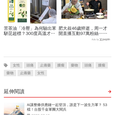
苦茶油「冷壓」為何驗出苯
肥大叔46歲猝逝，周一才
駢芘超標？300度高溫才大
開直播互動97萬粉絲…常
量形成，哪個環節出問題？
連續工作17小時，死因和
Ads by
顏宗海籲這件事
爆瘦有關？體重異常減輕9
警訊
女性
頭痛
止痛藥
腫瘤
藥物
頭痛
腫瘤
藥物
止痛藥
女性
延伸閱讀
AI讓整條供應鏈一起登頂，誰是下一波生力軍？ 53
檔！台股千金軍團大閱兵