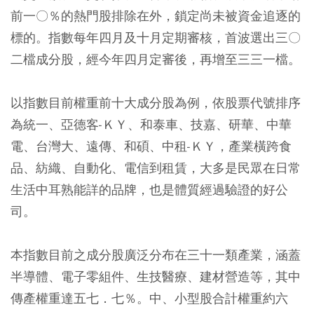
前一〇％的熱門股排除在外，鎖定尚未被資金追逐的
標的。指數每年四月及十月定期審核，首波選出三〇
二檔成分股，經今年四月定審後，再增至三三一檔。
以指數目前權重前十大成分股為例，依股票代號排序
為統一、亞德客-ＫＹ、和泰車、技嘉、研華、中華
電、台灣大、遠傳、和碩、中租-ＫＹ，產業橫跨食
品、紡織、自動化、電信到租賃，大多是民眾在日常
生活中耳熟能詳的品牌，也是體質經過驗證的好公
司。
本指數目前之成分股廣泛分布在三十一類產業，涵蓋
半導體、電子零組件、生技醫療、建材營造等，其中
傳產權重達五七．七％。中、小型股合計權重約六