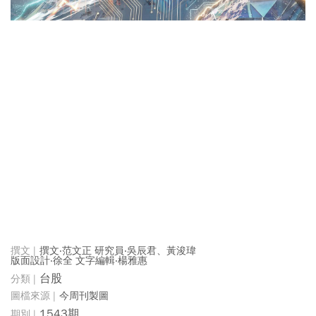
撰文‧范文正 研究員‧吳辰君、黃浚瑋
版面設計‧徐全 文字編輯‧楊雅惠
台股
今周刊製圖
1543期