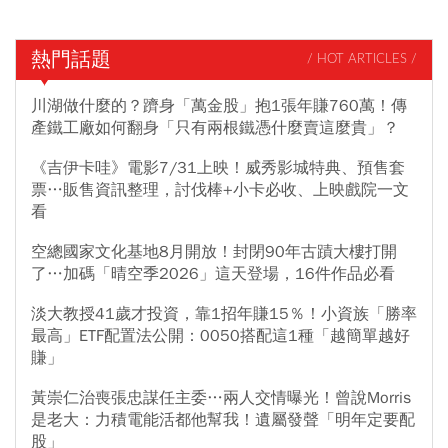
熱門話題
/ HOT ARTICLES /
川湖做什麼的？躋身「萬金股」抱1張年賺760萬！傳
產鐵工廠如何翻身「只有兩根鐵憑什麼賣這麼貴」？
《吉伊卡哇》電影7/31上映！威秀影城特典、預售套
票…販售資訊整理，討伐棒+小卡必收、上映戲院一文
看
空總國家文化基地8月開放！封閉90年古蹟大樓打開
了…加碼「晴空季2026」這天登場，16件作品必看
淡大教授41歲才投資，靠1招年賺15％！小資族「勝率
最高」ETF配置法公開：0050搭配這1種「越簡單越好
賺」
黃崇仁治喪張忠謀任主委…兩人交情曝光！曾說Morris
是老大：力積電能活都他幫我！遺屬發聲「明年定要配
股」