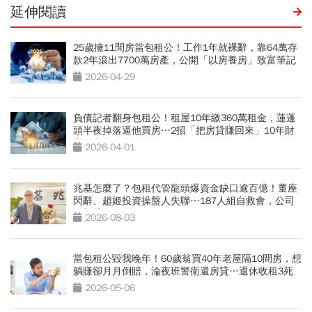
延伸閱讀
25歲擁11間房當包租公！工作1年就裸辭，靠64萬存
款2年滾出7700萬房產，公開「以房養房」致富筆記
2026-04-29
負債記者翻身包租公！租屋10年繳360萬租金，蓮蓬
頭半夜掉落逼他買房…2招「把房貸賺回來」10年財
富自由
2026-04-01
兆基怎麼了？包租代管龍頭爆資金缺口逾百億！董座
閃辭、趙姬投資操盤人失聯…187人組自救會，公司
最新聲明
2026-08-03
當包租公毀我晚年！60歲翁買40年老屋隔10間房，想
躺賺卻月月倒賠，淪夜班警衛還房貸…退休收租3死
穴
2026-05-06