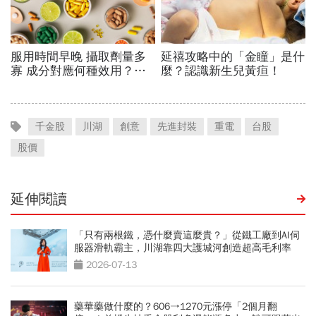
千金股
川湖
創意
先進封裝
重電
台股
股價
延伸閱讀
「只有兩根鐵，憑什麼賣這麼貴？」從鐵工廠到AI伺
服器滑軌霸主，川湖靠四大護城河創造超高毛利率
2026-07-13
藥華藥做什麼的？606→1270元漲停「2個月翻