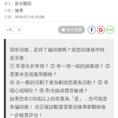
新光醫院
健康
2016-07-15 10:08
+A
-A
加入收藏
我常頭痛，是得了偏頭痛嗎？當您頭痛發作時，
是否會：
① 常發生於單側？ ② 有一漲一縮的抽痛感？ ③
需要休息或服用藥物？
④ 在一般的活動下會加劇或想避免活動？ ⑤ 有
噁心或嘔吐？ ⑥ 對光線或聲音敏感？
如果您有2項或以上的答案為『是』，您可能患
有偏頭痛！ 但正確診斷還需要頭痛專家醫師進
一步檢查評估！