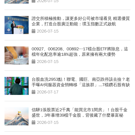
2026-07-15
證交所積極推動，讓更多好公司被市場看見 精選優質
企業，打造台股廣泛動能：璞玉指數正式啟航
2026-07-15
00927、006208、00892…17檔台股ETF將除息，這
檔年化配息率逾18%超強，原來擁有兩大優勢
2026-07-15
台股血洗2953點！聯電、國巨、南亞跌停該去撿？老
手曝AI伺服器資金悄轉移「這族群」...7檔鑽石股有缺
口直接噴
2026-07-17
信驊1張股票近2千萬「能買北市1間房」！台股千金
盛世，3年暴增39檔千金股，背後藏了什麼暴富秘
密？
2026-07-15