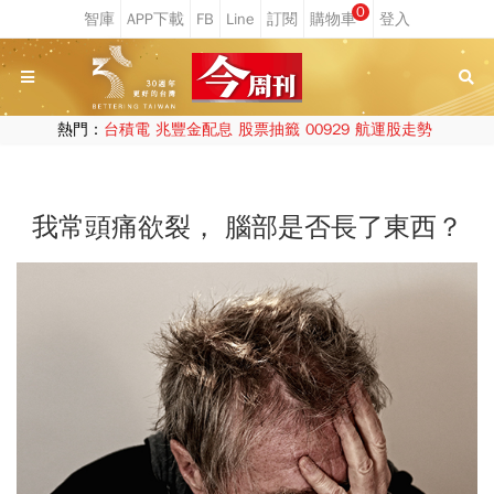
0
熱門：
台積電
兆豐金配息
股票抽籤
00929
航運股走勢
我常頭痛欲裂， 腦部是否長了東西？