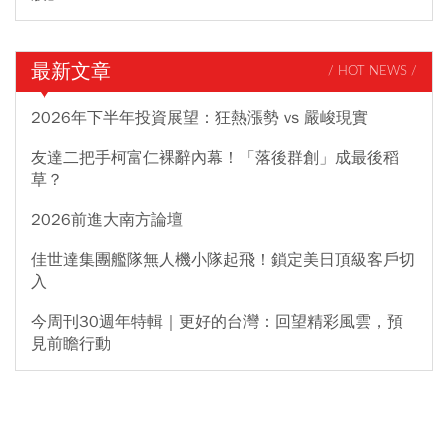
最新文章
/ HOT NEWS /
2026年下半年投資展望：狂熱漲勢 vs 嚴峻現實
友達二把手柯富仁裸辭內幕！「落後群創」成最後稻
草？
2026前進大南方論壇
佳世達集團艦隊無人機小隊起飛！鎖定美日頂級客戶切
入
今周刊30週年特輯｜更好的台灣：回望精彩風雲，預
見前瞻行動