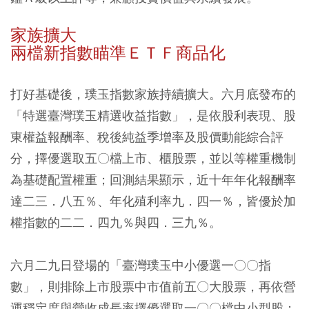
家族擴大
兩檔新指數瞄準ＥＴＦ商品化
打好基礎後，璞玉指數家族持續擴大。六月底發布的
「特選臺灣璞玉精選收益指數」，是依股利表現、股
東權益報酬率、稅後純益季增率及股價動能綜合評
分，擇優選取五〇檔上市、櫃股票，並以等權重機制
為基礎配置權重；回測結果顯示，近十年年化報酬率
達二三．八五％、年化殖利率九．四一％，皆優於加
權指數的二二．四九％與四．三九％。
六月二九日登場的「臺灣璞玉中小優選一〇〇指
數」，則排除上市股票中市值前五〇大股票，再依營
運穩定度與營收成長率擇優選取一〇〇檔中小型股；