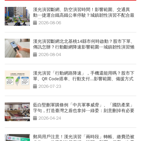
漢光演習斷網、防空演習時間！影響範圍、交通異
動…捷運台鐵高鐵公車停駛？城鎮韌性演習不配合最
高罰15萬
2026-08-06
漢光演習斷網北北基桃14縣市何時啟動？股市下單、
傳訊怎辦？行動斷網降速影響範圍…城鎮韌性演習懶
人包
2026-08-04
漢光演習「行動網路降速」，手機還能用嗎？股市下
單、QR Code搭車、行動支付...影響範圍、備援方式
一次看
2026-07-23
藍白堅刪軍購條例「中共軍事威脅」、「國防產業」
字句，打造臺灣之盾也拿掉…綠委：刻意刪掉有必要
嗎
2026-04-24
郵局用戶注意！漢光演習「兩時段」轉帳、繳費恐被