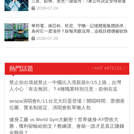
三星、鎧俠、美光…謝金河：7家公司決定全球命運
2026-07-24
華邦電、南亞科、旺宏、宇瞻…記憶體股集體跌停，
為何它一度漲停？財報亮眼沒用，這檔目標價被砍快
3成
2026-07-29
熱門話題
/ HOT ARTICLES /
禁止你出境就禁止…中國出入境新規9/15上路，台灣
人小心「有去無回」？4種職業特別注意：前例在這
aespa演唱會8/11台北大巨蛋登場！開唱時間、票價座
位圖、實名制規定、演唱會歌單懶人包
健身工廠 vs World Gym大解密！世界健身-KY營收大
勝，獲利卻輸給柏文？教練課、會籍…誰才是真正賺錢
金雞母？