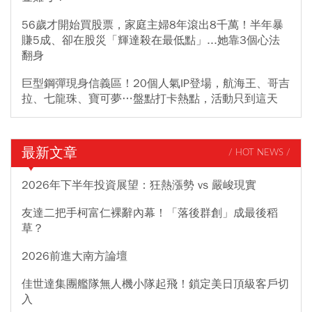
56歲才開始買股票，家庭主婦8年滾出8千萬！半年暴
賺5成、卻在股災「輝達殺在最低點」...她靠3個心法
翻身
巨型鋼彈現身信義區！20個人氣IP登場，航海王、哥吉
拉、七龍珠、寶可夢…盤點打卡熱點，活動只到這天
最新文章
/ HOT NEWS /
2026年下半年投資展望：狂熱漲勢 vs 嚴峻現實
友達二把手柯富仁裸辭內幕！「落後群創」成最後稻
草？
2026前進大南方論壇
佳世達集團艦隊無人機小隊起飛！鎖定美日頂級客戶切
入