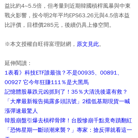
益比約4~5.5倍，但考量到近期韓國槓桿風暴與中東
戰火影響，按今明2年平均EPS63.26元與4.5倍本益
比評價，目標價285元，後續仍具上修空間。
※本文授權自旺得富理財網，
原文見此
。
延伸閱讀：
1表看》科技ETF誰最強？不是00935、00891、
00927 它今年狂賺111％是大黑馬
記憶體股暴跌元凶抓到了！35％大清洗後還有救？
「大摩最新報告揭露多頭訊號」2檔低基期現貨一喊
漲彈速最驚人
韓股崩盤引爆去槓桿骨牌！台股慘崩千點竟奇蹟翻紅
「恐怖星期一斷頭潮來襲？」專家：搶反彈就看這一