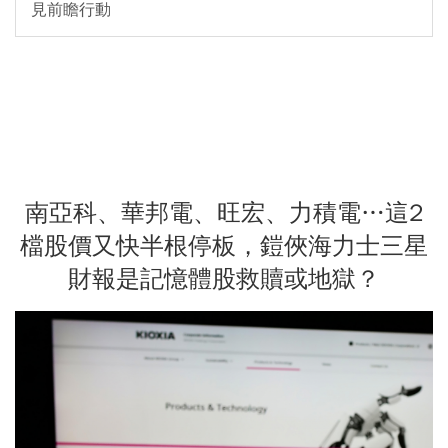
見前瞻行動
南亞科、華邦電、旺宏、力積電…這2
檔股價又快半根停板，鎧俠海力士三星
財報是記憶體股救贖或地獄？