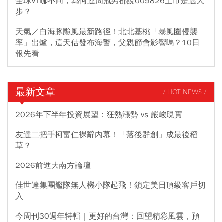
全球VT哪不同，為何連周冠男都說009826上市是邁大
步？
天氣／白海豚颱風最新路徑！北北基桃「暴風圈侵襲
率」出爐，這天估發布海警，父親節會影響嗎？10日
報先看
最新文章
/ HOT NEWS /
2026年下半年投資展望：狂熱漲勢 vs 嚴峻現實
友達二把手柯富仁裸辭內幕！「落後群創」成最後稻
草？
2026前進大南方論壇
佳世達集團艦隊無人機小隊起飛！鎖定美日頂級客戶切
入
今周刊30週年特輯｜更好的台灣：回望精彩風雲，預