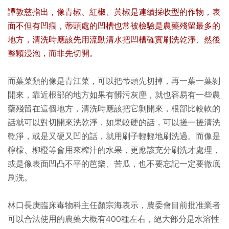
譚敦慈指出，像青椒、紅椒、黃椒是連續採收型的作物，表
面不但有凹痕，蒂頭處的凹槽也常被檢驗是農藥殘留最多的
地方，清洗時應該先用流動清水把凹槽確實刷洗乾淨、然後
整顆浸泡，而非先切開。
而葉菜類的像是青江菜，可以把蒂頭先切掉，再一葉一葉剝
開來，靠近根部的地方如果有髒污灰塵，就也容易有一些農
藥殘留在這個地方，清洗時應該把它剝開來，根部比較軟的
話就可以對切開來洗乾淨，如果較硬的話，可以搓一搓清洗
乾淨，或是又硬又凹的話，就用刷子輕輕地刷洗過。而像是
檸檬、柳橙等會用來榨汁的水果，更應該充分刷洗才處理，
或是像表面凹凸不平的芭樂、苦瓜，也不要忘記一定要徹底
刷洗。
林口長庚臨床毒物科主任顏宗海表示，農委會目前批准業者
可以合法使用的農藥大概有400種左右，絕大部分是水溶性