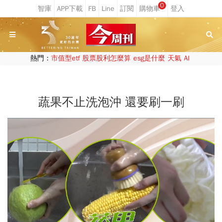
0
熱門：
市值型etf
股票股利怎麼算
esg是什麼
天氣
AI
蔬果不止洗泡沖 還要刷一刷