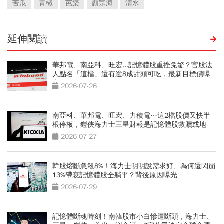
苦瓜
青椒
芭樂
顏宗海
清水
延伸閱讀
華邦電、南亞科、旺宏...記憶體股重挫免驚？官股法
人點名「這檔」還有逾8成甜頭可吃，最新目標價曝
光
2026-07-26
南亞科、華邦電、旺宏、力積電…這2檔股價又快半
根停板，鎧俠海力士三星財報是記憶體股救贖或地
獄？
2026-07-27
韓股熔斷急殺8%！海力士明明說需求好、為何還閃崩
13%帶衰記憶體股全躺平？背後原因曝光
2026-07-29
記憶體斷魂時刻！南韓股市小白慘遭斷頭，海力士、