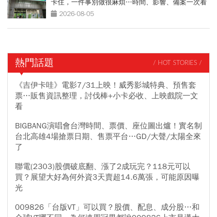
卡住，一件事別做很麻煩…時間、影響、備案一次看
2026-08-05
熱門話題
/ HOT STORIES /
《吉伊卡哇》電影7/31上映！威秀影城特典、預售套
票…販售資訊整理，討伐棒+小卡必收、上映戲院一文
看
BIGBANG演唱會台灣時間、票價、座位圖出爐！實名制
台北高雄4場搶票日期、售票平台…GD/大聲/太陽全來
了
聯電(2303)股價破底翻、漲了2成玩完？118元可以
買？展望大好為何外資3天賣超14.6萬張，可能原因曝
光
009826「台版VT」可以買？股價、配息、成分股…和