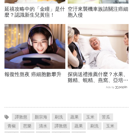
延禧攻略中的「金瞳」是什
空汙來襲機車族請關注癌細
麼？認識新生兒黃疸！
胞入侵
PR
報復性熬夜 癌細胞數攀升
探病送禮推薦什麼？水果、
雞精、蜆精、燕窩、亞培安
素...藥師盤點13大常見禮
Ads by
物：這4種最萬用「什麼病
住院都合適」
譚敦慈
顏宗海
刷洗
蔬果
玉米
苦瓜
青椒
芭樂
清水
譚敦慈
蔬果
刷洗
玉米