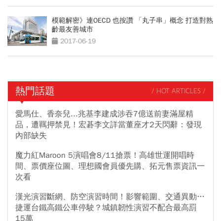
模範解密》連OECD 也按讚 「丸子串」概念 打造對熟
齡最友善城市
2017-06-19
熱門話題
/ HOT ARTICLES /
愛馬仕、香奈兒...兆基李建成涉吞7億送前妻滿屋精
品，遭羈押禁見！宏碁李文詳當董座才2天閃辭：發現
內部缺失
魔力紅Maroon 5演唱會8/11搶票！高雄世運開唱時
間、票價座位圖、理想國會員優先購、拓元售票資訊一
次看
漢光演習斷網、防空演習時間！影響範圍、交通異動…
捷運台鐵高鐵公車停駛？城鎮韌性演習不配合最高罰
15萬