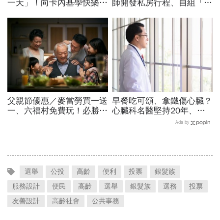
一天」！向卡內基學快樂生
師開發私房行程、自組「祕
活：就讓我們掌握今天，活
境探險隊」，玩出快樂第二
在當下
人生
父親節優惠／麥當勞買一送
早餐吃可頌、拿鐵傷心臟？
一、六福村免費玩！必勝
心臟科名醫堅持20年、早
客、肯德基、遊樂園…29
上9點前不做「5件事」：
Ads by
家速食餐飲飯店好康必收
喝咖啡前先喝「這1杯」更
護心
選舉
公投
高齡
便利
投票
銀髮族
服務設計
便民
高齡
選舉
銀髮族
選務
投票
友善設計
高齡社會
公共事務