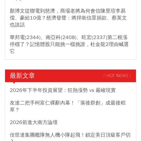
顏博文從聯電到慈濟，商場老將為何會信陳昱瑄李易
儒、豪給10億？慈濟發聲：將捍衛信眾捐款、蔡英文
也說話
華邦電(2344)、南亞科(2408)、旺宏(2337)第二根漲
停穩了？記憶體股只能挑一檔挑誰，杜金龍2理由喊選
它
最新文章
/ HOT NEWS /
2026年下半年投資展望：狂熱漲勢 vs 嚴峻現實
友達二把手柯富仁裸辭內幕！「落後群創」成最後稻
草？
2026前進大南方論壇
佳世達集團艦隊無人機小隊起飛！鎖定美日頂級客戶切