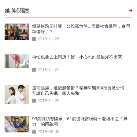
延伸閱讀
銀髮族憋尿排隊、公投霧煞煞...高齡社會選舉，台灣
準備好了？
2018-11-26
再忙也要去上廁所！醫：小心忍到最後尿不出來
2018-11-21
選前焦慮，選後超憂鬱？精神科醫師4招沉澱心情，
別讓自己失眠、家人失和
2018-11-20
93歲能領導國家、61歲也能當模特…老絕不是「無
力」的同義詞！
2018-06-05