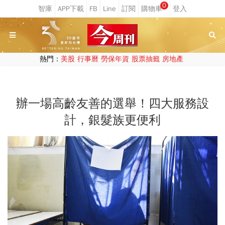
0
熱門：
美股
行事曆
勞保年資
股票抽籤
房地產
辦一場高齡友善的選舉！四大服務設
計，銀髮族更便利