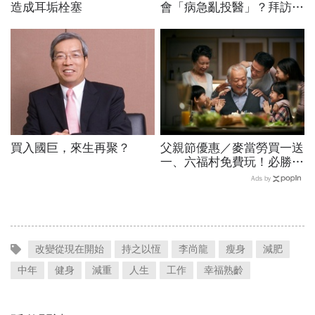
造成耳垢栓塞
會「病急亂投醫」？拜訪好
幾位民俗療法老師，她有
「這些」心得
買入國巨，來生再聚？
父親節優惠／麥當勞買一送
一、六福村免費玩！必勝
客、肯德基、遊樂園…29
Ads by
家速食餐飲飯店好康必收
改變從現在開始
持之以恆
李尚龍
瘦身
減肥
中年
健身
減重
人生
工作
幸福熟齡