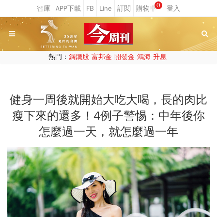
0
熱門：
鋼鐵股
富邦金
開發金
鴻海
升息
健身一周後就開始大吃大喝，長的肉比
瘦下來的還多！4例子警惕：中年後你
怎麼過一天，就怎麼過一年