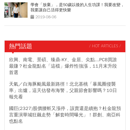
學會「放棄」，是50歲以後的人生功課！我要改變，
我要讓自己活得更快樂
2019-08-06
熱門話題
/ HOT ARTICLES /
欣興、南電、景碩、臻鼎-KY、金居、尖點...PCB買誰
最賺？杜金龍點名「這檔」爆炸性強漲，11月末升段
首選
天氣／白海豚颱風最新路徑！北北基桃「暴風圈侵襲
率」出爐，這天估發布海警，父親節會影響嗎？10日
報先看
國巨(2327)股價腰斬又漲停，該賣還是續抱？杜金龍預
言重演華城狂飆走勢「解套時間曝光」！群創、南亞科
也點名