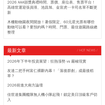
2026 AAA頒獎典禮時間、票價、座位表、售票平台！
高雄世運迎張員瑛、池昌旭、金宣虎…卡司名單不斷更
新
木柵動物園夜間開放！暑假限定、60元星光票有哪些
動物可以看？要預約嗎？時間、門票、最佳遊園路線總
整理
最新文章
/ HOT NEWS /
2026年下半年投資展望：狂熱漲勢 vs 嚴峻現實
友達二把手柯富仁裸辭內幕！「落後群創」成最後稻
草？
2026前進大南方論壇
佳世達集團艦隊無人機小隊起飛！鎖定美日頂級客戶切
入