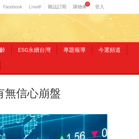
0
齡
ESG永續台灣
專題報導
今選頻道
有無信心崩盤