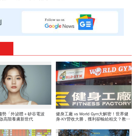
新趨勢「外泌體＋矽谷電波
健身工廠 vs World Gym大解密！世界健
開啟高階養膚新世代
身-KY營收大勝，獲利卻輸給柏文？教練
課、會籍…誰才是真正賺錢金雞母？
PR