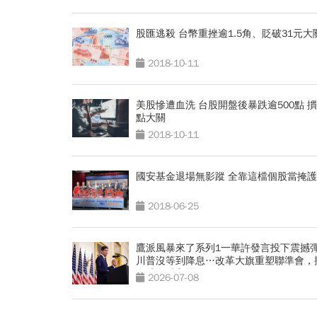
股匯逃殺 台幣重挫逾1.5角、貶破31元大
2018-10-11
美股慘遭血洗 台股開盤後暴跌逾500點 
點大關
2018-10-11
國安基金退場無影蹤 全靠這檔個股當掩護
2018-06-25
鷹派風暴來了系列1一華許發言投下震撼
川普沒等到降息…改革大旗重塑聯準會，
全球金融市場
2026-07-08