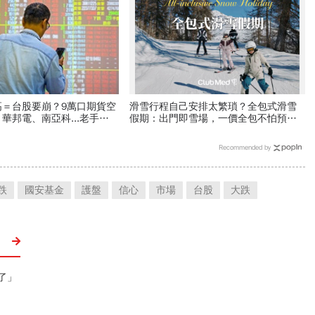
高＝台股要崩？9萬口期貨空
滑雪行程自己安排太繁瑣？全包式滑雪
華邦電、南亞科...老手喊
假期：出門即雪場，一價全包不怕預算
I飆股」賺Q3大行情
爆表！
Recommended by
跌
國安基金
護盤
信心
市場
台股
大跌
了」