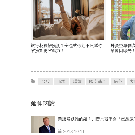
旅行花費難預測？全包式假期不只幫你
外資空單創
省預算更省精力！
單原因曝光！
「快換9檔A
台股
市場
護盤
國安基金
信心
大
延伸閱讀
美股暴跌誰的錯？川普批聯準會「已經瘋
2018-10-11