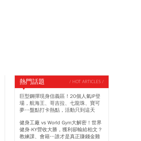
熱門話題
/ HOT ARTICLES /
巨型鋼彈現身信義區！20個人氣IP登
場，航海王、哥吉拉、七龍珠、寶可
夢…盤點打卡熱點，活動只到這天
健身工廠 vs World Gym大解密！世界
健身-KY營收大勝，獲利卻輸給柏文？
教練課、會籍…誰才是真正賺錢金雞