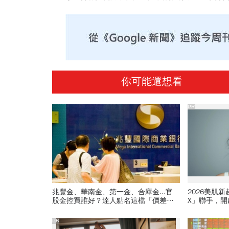
你可能還想看
PR
兆豐金、華南金、第一金、合庫金...官
2026美肌
股金控買誰好？達人點名這檔「價差填
X」聯手，
息雙冠王」，除息日、發息日先看
PR