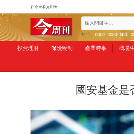
在今天看見明天
熱門：
0056
0050
輝達
0
投資理財
保險稅制
產業時事
職場
國安基金是