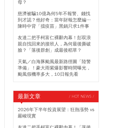
母？
慈濟被騙10億為何5年不報警、錢找
到才認？他好奇：當年財報怎麼編…
陳時中背「擋疫苗」黑鍋只求1件事
友達二把手柯富仁裸辭內幕！彭双浪
親自找回來的接班人，為何最後撕破
臉？「落後群創」成最後稻草？
天氣／白海豚颱風最新路徑圖「陸警
準備」！豪大雨紫爆影響時間曝光，
颱風假機率多大，10日報先看
最新文章
/ HOT NEWS /
2026年下半年投資展望：狂熱漲勢 vs
嚴峻現實
友達二把手柯富仁裸辭內幕！「落後