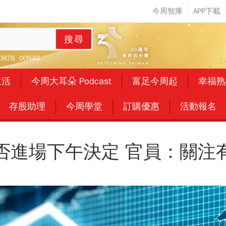
搜尋
0878
00940
生活
今周大耳朵 Podcast
富足今周起
幸福熟
存股助理
今周學堂
訂購優惠
活動報名
否進場下午決定 官員：關注