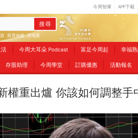
搜尋
資
股票抽籤
房地產
生活
今周大耳朵 Podcast
富足今周起
幸福熟
存股助理
今周學堂
訂購優惠
活動報名
最新權重出爐 你該如何調整