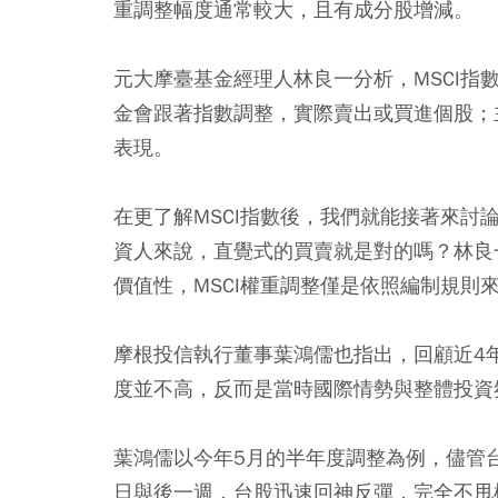
重調整幅度通常較大，且有成分股增減。
元大摩臺基金經理人林良一分析，MSCI
金會跟著指數調整，實際賣出或買進個股；
表現。
在更了解MSCI指數後，我們就能接著來
資人來說，直覺式的買賣就是對的嗎？林良
價值性，MSCI權重調整僅是依照編制規則
摩根投信執行董事葉鴻儒也指出，回顧近4年
度並不高，反而是當時國際情勢與整體投資氛
葉鴻儒以今年5月的半年度調整為例，儘管台
日與後一週，台股迅速回神反彈，完全不甩