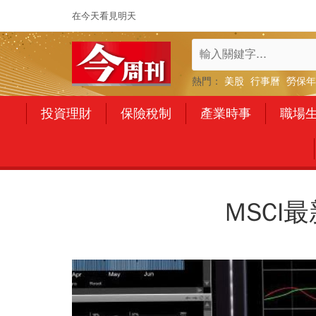
在今天看見明天
熱門：
美股
行事曆
勞保年
投資理財
保險稅制
產業時事
職場
MSCI