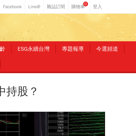
0
齡
ESG永續台灣
專題報導
今選頻道
手中持股？