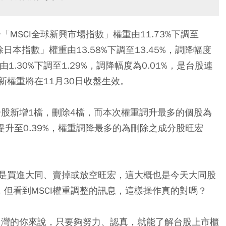
「MSCI全球新興市場指數」權重由11.73%下調至
洲除日本指數」權重由13.58%下調至13.45%，調降幅度
由1.30%下調至1.29%，調降幅度為0.01%，是台股連
權重將在11月30日收盤生效。
分股新增1檔，刪除4檔，而本次權重調升最多的個股為
提升至0.39%，權重調降最多的為刪除之成分股旺宏
是買進大同、賣掉或放空旺宏，這大概也是今天大同股
之一，但看到MSCI權重調整的訊息，這樣操作真的對嗎？
在台灣的你來說，只要夠努力、認真，就能了解台股上市櫃