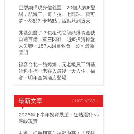
巨型鋼彈現身信義區！20個人氣IP登
場，航海王、哥吉拉、七龍珠、寶可
夢…盤點打卡熱點，活動只到這天
兆基怎麼了？包租代管龍頭爆資金缺
口逾百億！董座閃辭、趙姬投資操盤
人失聯…187人組自救會，公司最新
聲明
福容台北一館熄燈，元老級員工阿基
師也不捨…老客人最後一天入住，福
容：明年全新酒店登場
最新文章
/ HOT NEWS /
2026年下半年投資展望：狂熱漲勢 vs
嚴峻現實
友達二把手柯富仁裸辭內幕！「落後