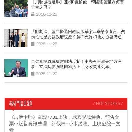
【用數據看選舉】連柯P也輸他 韓國瑜聲量為何奪
全台之冠？
2018-10-29
「財劃法」藍白擬退回政院版草案...卓榮泰直言：匆
匆忙忙是要讓政府破產？竟不允許和地方從容溝通
2025-11-25
卓榮泰提政院版財劃法反制！中央有事就是地方有
事：立法院勿強迫國家搭上「財政失速列車」
2025-11-20
熱門話題
/ HOT STORIES /
《吉伊卡哇》電影7/31上映！威秀影城特典、預售套
票…販售資訊整理，討伐棒+小卡必收、上映戲院一文
看