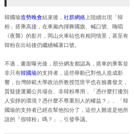
韓國瑜
造勢晚會
結束後，
社群網絡
上陸續出現
「韓
粉」搭乘高捷，在車廂內揮舞國旗、喊口號、嗨唱
《夜襲》
的影片，岡山火車站也有相同情景，甚至有
韓粉在出站後仍繼續喊著口號。
不過，畫面曝光後，部分網友都認為，搭車的乘客並
非只有
韓國瑜
的支持者，這些舉動已對他人造成影
響，台灣師範大學政治所教授范世平也在臉書發文，
質疑捷運屬公共場合、非韓粉專用，「憑什麼打擾別
人安靜的環境？憑什麼不尊重別人的權益？」、「韓
國瑜的支持者已經在幫他扣分了，這些人難道是他所
說的『假韓粉』嗎？」，引發爭議。