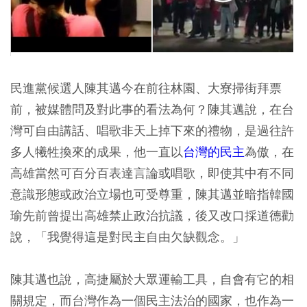
民進黨候選人陳其邁
今在前往林園、大寮掃街拜票
前，被媒體問及對此事的看法為何？陳其邁說，在台
灣可自由講話、唱歌非天上掉下來的禮物，是過往許
多人犧牲換來的成果，他一直以
台灣的民主
為傲，在
高雄當然可百分百表達言論或唱歌，即使其中有不同
意識形態或政治立場也可受尊重，陳其邁並暗指韓國
瑜先前曾提出高雄禁止政治抗議，後又改口採道德勸
說，「我覺得這是對民主自由欠缺觀念。」
陳其邁也說，高捷屬於大眾運輸工具，自會有它的相
關規定，而台灣作為一個民主法治的國家，也作為一