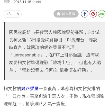
2018-11-15 11:44
+A
-A
加入收藏
國民黨高雄市長候選人韓國瑜聲勢暴漲，台北市
長柯文哲13日接受網路節目「RJ流理台」專訪
時直言，韓國瑜的網路聲量不合理，
「unreasonable」，在PTT上引起熱議，還有網
友要柯文哲準備迎戰「韓粉出征」，但也有人認
為，「韓粉沒種去打柯拉..還要演友好勒」。
柯文哲的
網路聲量
一直很高，幕僚為柯文哲安排的
「一日市長」甚至創逾千萬人次，不過，現在韓國瑜
迎頭趕上，搶爭網路人氣王寶座。