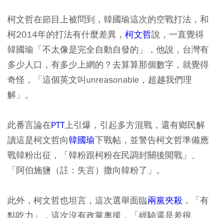
柯文哲在節目上被問到，韓國瑜這次的空戰打法，和
柯2014年的打法有什麼差異，
柯文哲
說，一直覺得
韓國瑜「不太像是完全自動自發的」，他說，台灣有
多少人口，有多少上網的？去算算那個數字，就覺得
奇怪，「這個英文叫unreasonable，超越我們理
解」。
此番言論在
PTT
上引爆，引起多方混戰，還有鄉民解
讀這是柯文哲向
韓國瑜
下戰帖，並警告柯文哲準備應
戰韓粉出征，「韓粉跟柯粉在民調封關後開戰」、
「阿伯施鹽（註：失言）撒向韓粉了」。
此外，柯文哲也坦言，這次選舉面臨
兩黨夾殺
，「有
點吃力」，這次沒有政黨奧援，「經驗還是差很