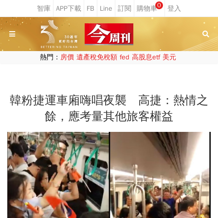
0
熱門：
房價
遺產稅免稅額
fed
高股息etf
美元
韓粉捷運車廂嗨唱夜襲 高捷：熱情之
餘，應考量其他旅客權益