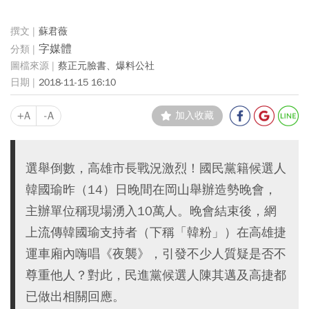
蘇君薇
字媒體
蔡正元臉書、爆料公社
2018-11-15 16:10
+A
-A
加入收藏
選舉倒數，高雄市長戰況激烈！國民黨籍候選人
韓國瑜昨（14）日晚間在岡山舉辦造勢晚會，
主辦單位稱現場湧入10萬人。晚會結束後，網
上流傳韓國瑜支持者（下稱「韓粉」）在高雄捷
運車廂內嗨唱《夜襲》，引發不少人質疑是否不
尊重他人？對此，民進黨候選人陳其邁及高捷都
已做出相關回應。