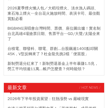
2026夏季煙火懶人包／大稻埕煙火、淡水漁人碼頭、
東石海上煙火…全台花火施放時間、表演卡司、最佳觀
賞點必看
BIGBANG演唱會台灣時間、票價、座位圖出爐！實名制
台北高雄4場搶票日期、售票平台…GD/大聲/太陽全來
了
台積電、聯發科、聯電、群創...台股飆逾1400點叩關
45K，V型反轉來了？杜金龍先挑2檔「便當股」
新制勞退分紅來了！新制勞退基金上半年暴賺1.5兆，
勞工平均領逾11萬...帳戶怎麼查？何時能領？
最新文章
/ HOT NEWS /
2026年下半年投資展望：狂熱漲勢 vs 嚴峻現實