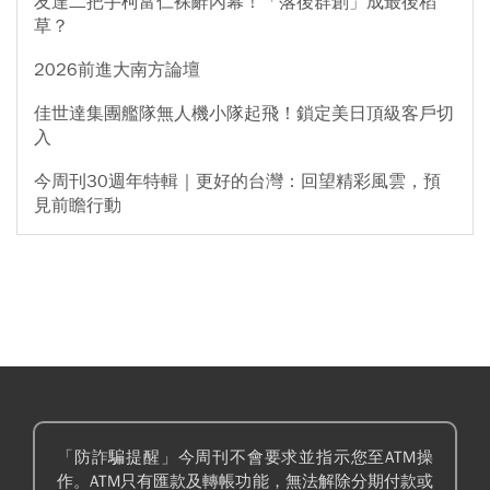
友達二把手柯富仁裸辭內幕！「落後群創」成最後稻
草？
2026前進大南方論壇
佳世達集團艦隊無人機小隊起飛！鎖定美日頂級客戶切
入
今周刊30週年特輯｜更好的台灣：回望精彩風雲，預
見前瞻行動
「防詐騙提醒」今周刊不會要求並指示您至ATM操
作。ATM只有匯款及轉帳功能，無法解除分期付款或