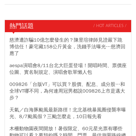
熱門話題
/ HOT ARTICLES /
慈濟遭詐騙10億怎麼發生的？陳昱瑄律師見證嚴下跪
博信任！豪宅藏158公斤黃金，洗錢手法曝光…慈濟回
應了
aespa演唱會8/11台北大巨蛋登場！開唱時間、票價座
位圖、實名制規定、演唱會歌單懶人包
009826「台版VT」可以買？股價、配息、成分股…和
全球VT哪不同，為何連周冠男都說009826上市是邁大
步？
天氣／白海豚颱風最新路徑！北北基桃暴風圈侵襲率曝
光、8/7颱風假？三颱怎麼走，10日報先看
木柵動物園夜間開放！暑假限定、60元星光票有哪些
動物可以看？要預約嗎？時間、門票、最佳遊園路線總