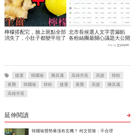
檸檬搭配它，臉上斑點全部
北市長候選人文字雲漏餡
消失了，小肚子都變平坦了
各粉絲團最關心議題大公開
Ads by
捷運
韓國瑜
陳其邁
高雄市長
高捷
韓粉
夜襲
韓國瑜
韓粉
捷運
夜襲
高捷
陳其邁
高雄市長
延伸閱讀
韓國瑜聲勢暴漲有玄機？ 柯文哲嗆：不合理