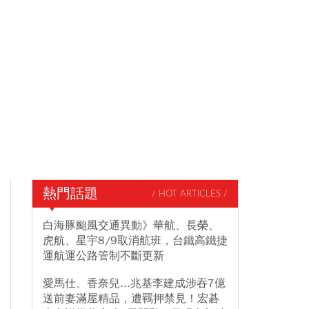
熱門話題
/ HOT ARTICLES /
白海豚颱風交通異動》華航、長榮、
虎航、星宇8/9取消航班，台鐵高鐵捷
運航運公路管制不斷更新
愛馬仕、香奈兒...兆基李建成涉吞7億
送前妻滿屋精品，遭羈押禁見！宏碁