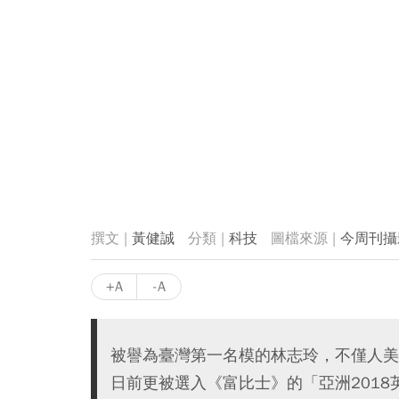
黃健誠
科技
今周刊攝
+A
-A
被譽為臺灣第一名模的林志玲，不僅人美
日前更被選入《富比士》的「亞洲201