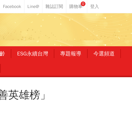
0
齡
ESG永續台灣
專題報導
今選頻道
善英雄榜」