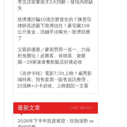
李文詳當董座才2天閃辭：發現內部缺
失
慈濟遭詐騙10億怎麼發生的？陳昱瑄
律師見證嚴下跪博信任！豪宅藏158
公斤黃金，洗錢手法曝光…慈濟回應
了
父親節優惠／麥當勞買一送一、六福
村免費玩！必勝客、肯德基、遊樂
園…29家速食餐飲飯店好康必收
《吉伊卡哇》電影7/31上映！威秀影
城特典、預售套票…販售資訊整理，
討伐棒+小卡必收、上映戲院一文看
最新文章
/ HOT NEWS /
2026年下半年投資展望：狂熱漲勢 vs