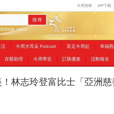
搜尋
股票抽籤
00929
生活
今周大耳朵 Podcast
富足今周起
幸福熟
存股助理
今周學堂
訂購優惠
活動報名
美！林志玲登富比士「亞洲慈