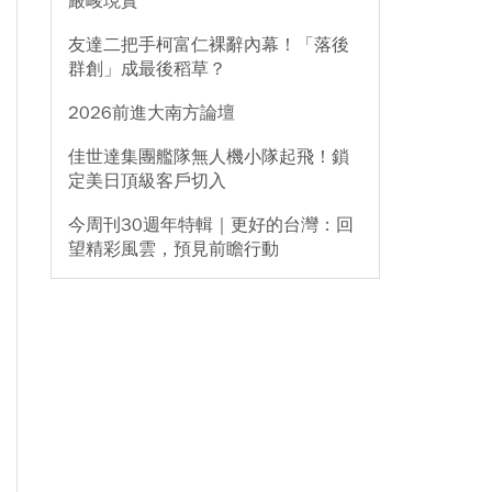
嚴峻現實
友達二把手柯富仁裸辭內幕！「落後
群創」成最後稻草？
2026前進大南方論壇
佳世達集團艦隊無人機小隊起飛！鎖
定美日頂級客戶切入
今周刊30週年特輯｜更好的台灣：回
望精彩風雲，預見前瞻行動