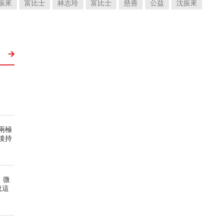
振來
富比士
林志玲
富比士
慈善
公益
沈振來
兩極
後持
、微
息這