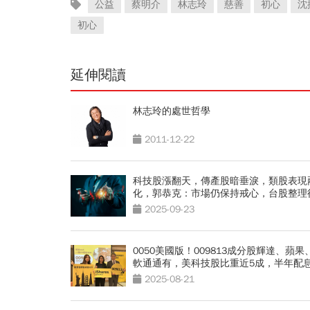
公益
蔡明介
林志玲
慈善
初心
沈
初心
延伸閱讀
林志玲的處世哲學
2011-12-22
科技股漲翻天，傳產股暗垂淚，類股表現
化，郭恭克：市場仍保持戒心，台股整理
續向上
2025-09-23
0050美國版！009813成分股輝達、蘋果
軟通通有，美科技股比重近5成，半年配
天開募
2025-08-21