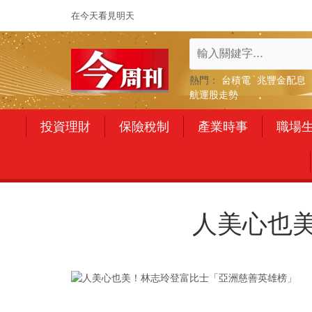
在今天看見明天
熱門：
台積電
兆豐金配息
航運股走勢
投資理財
保險稅制
產業時事
職場
人美心也