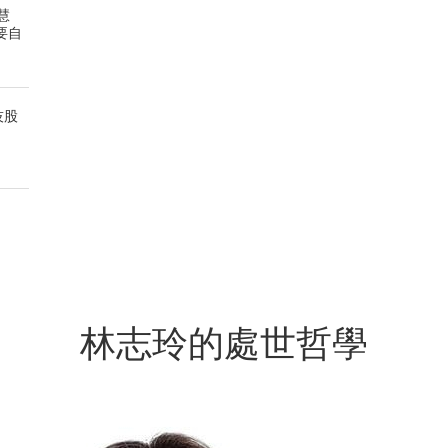
慧
要自
技股
林志玲的處世哲學