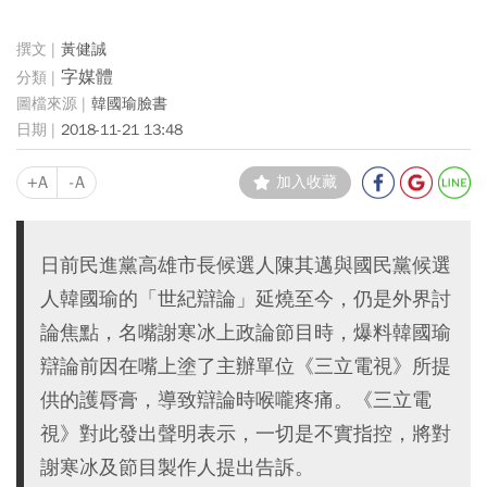
黃健誠
字媒體
韓國瑜臉書
2018-11-21 13:48
+A
-A
加入收藏
日前民進黨高雄市長候選人陳其邁與國民黨候選
人韓國瑜的「世紀辯論」延燒至今，仍是外界討
論焦點，名嘴謝寒冰上政論節目時，爆料韓國瑜
辯論前因在嘴上塗了主辦單位《三立電視》所提
供的護脣膏，導致辯論時喉嚨疼痛。《三立電
視》對此發出聲明表示，一切是不實指控，將對
謝寒冰及節目製作人提出告訴。