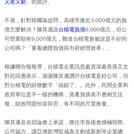
又老又窮
」的批評。
不過，針對韓國瑜提問，高雄市接近3,000億元的負
債怎麼解決？陳其邁說
台積電負債
6,000億元，但公
司營業額有9,000億元，難道台積電會被說是不好的
公司嗎？「要看總體負債與市府經營效率」。
根據聯合報報導，台積電企業訊息處資深處長孫又文
對此回應表示，謝謝陳其邁讚許台積電是好公司，但
對台積電的財務數字「搞錯了」。此外，民間企業和
政府單位是不一樣的機構，資產負債表不應相互比
擬，財政問題恰當與否，有不同的尺度衡量。
陳其邁並在辯論會上承諾，擔任市長後會積極招商、
公司協力，讓亞洲新灣區成為文創或新創等企業總