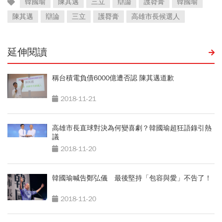
韓國瑜
陳其邁
三立
辯論
護脣膏
韓國瑜
陳其邁
辯論
三立
護脣膏
高雄市長候選人
延伸閱讀
稱台積電負債6000億遭否認 陳其邁道歉
2018-11-21
高雄市長直球對決為何變喜劇？韓國瑜超狂語錄引熱
議
2018-11-20
韓國瑜喊告鄭弘儀 最後堅持「包容與愛」不告了！
2018-11-20