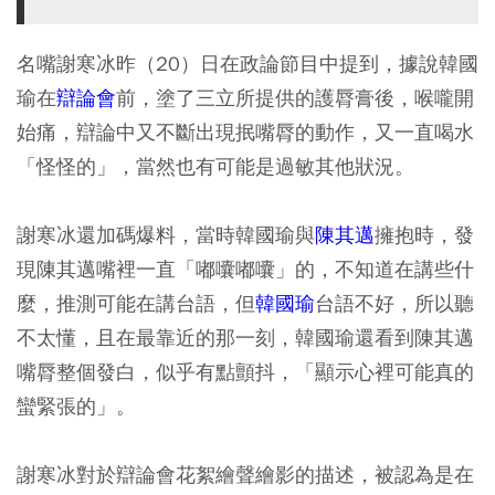
名嘴謝寒冰昨（20）日在政論節目中提到，據說韓國
瑜在
辯論會
前，塗了三立所提供的護脣膏後，喉嚨開
始痛，辯論中又不斷出現抿嘴脣的動作，又一直喝水
「怪怪的」，當然也有可能是過敏其他狀況。
謝寒冰還加碼爆料，當時韓國瑜與
陳其邁
擁抱時，發
現陳其邁嘴裡一直「嘟囔嘟囔」的，不知道在講些什
麼，推測可能在講台語，但
韓國瑜
台語不好，所以聽
不太懂，且在最靠近的那一刻，韓國瑜還看到陳其邁
嘴脣整個發白，似乎有點顫抖，「顯示心裡可能真的
蠻緊張的」。
謝寒冰對於辯論會花絮繪聲繪影的描述，被認為是在