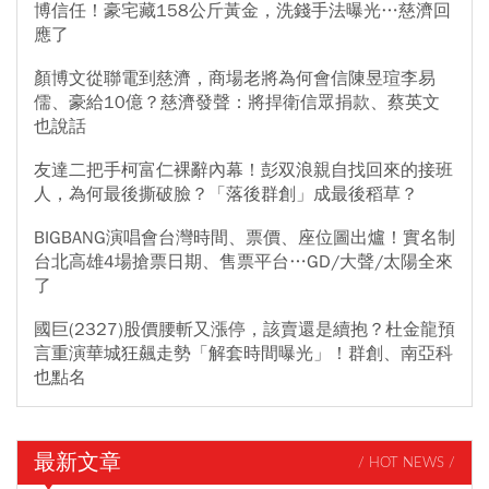
博信任！豪宅藏158公斤黃金，洗錢手法曝光…慈濟回
應了
顏博文從聯電到慈濟，商場老將為何會信陳昱瑄李易
儒、豪給10億？慈濟發聲：將捍衛信眾捐款、蔡英文
也說話
友達二把手柯富仁裸辭內幕！彭双浪親自找回來的接班
人，為何最後撕破臉？「落後群創」成最後稻草？
BIGBANG演唱會台灣時間、票價、座位圖出爐！實名制
台北高雄4場搶票日期、售票平台…GD/大聲/太陽全來
了
國巨(2327)股價腰斬又漲停，該賣還是續抱？杜金龍預
言重演華城狂飆走勢「解套時間曝光」！群創、南亞科
也點名
最新文章
/ HOT NEWS /