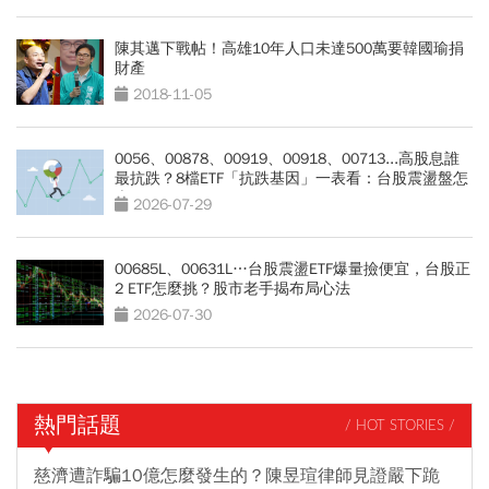
陳其邁下戰帖！高雄10年人口未達500萬要韓國瑜捐
財產
2018-11-05
0056、00878、00919、00918、00713...高股息誰
最抗跌？8檔ETF「抗跌基因」一表看：台股震盪盤怎
麼買？
2026-07-29
00685L、00631L…台股震盪ETF爆量撿便宜，台股正
2 ETF怎麼挑？股市老手揭布局心法
2026-07-30
熱門話題
/ HOT STORIES /
慈濟遭詐騙10億怎麼發生的？陳昱瑄律師見證嚴下跪