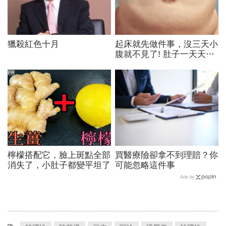
獵殺紅色十月
起床就先做件事，沒三天小
腹就不見了! 肚子一天天變
小！
PR
檸檬搭配它，臉上斑點全部
買醫療險卻拿不到理賠？你
消失了，小肚子都變平坦了
可能忽略這件事
Ads by