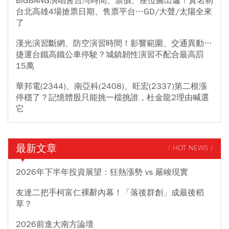
BIGBANG演唱會台灣時間、票價、座位圖出爐！實名制
台北高雄4場搶票日期、售票平台…GD/大聲/太陽全來
了
漢光演習斷網、防空演習時間！影響範圍、交通異動…
捷運台鐵高鐵公車停駛？城鎮韌性演習不配合最高罰
15萬
華邦電(2344)、南亞科(2408)、旺宏(2337)第二根漲
停穩了？記憶體股只能挑一檔挑誰，杜金龍2理由喊選
它
最新文章
/ HOT NEWS /
2026年下半年投資展望：狂熱漲勢 vs 嚴峻現實
友達二把手柯富仁裸辭內幕！「落後群創」成最後稻
草？
2026前進大南方論壇