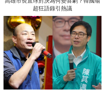
高雄市長直球對決為何變喜劇？韓國瑜
超狂語錄引熱議