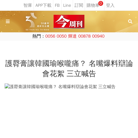
0
熱門：
0056
0050
輝達
00878
00940
護脣膏讓韓國瑜喉嚨痛？ 名嘴爆料辯論
會花絮 三立喊告