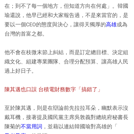
在；到不了每一個地方，但知道方向在何處」。韓國
瑜還說，他早已經和大家報告過，不是來當官的，是
要以一個CEO的態度與決心，讓得天獨厚的
高雄
成為
台灣的首富之都。
他不會在枝微末節上糾結，而是訂定總目標、決定組
織文化、組建專業團隊、合理分配預算、讓高雄人民
過上好日子。
陳其邁也口誤 台積電財務數字「搞錯了」
至於陳其邁，則是在辯論前先拉拉耳朵，幽默表示沒
戴耳機，接著提及國民黨主席吳敦義對總統府秘書長
陳菊的
不當用詞
，並藉以連結韓國瑜對高雄的「