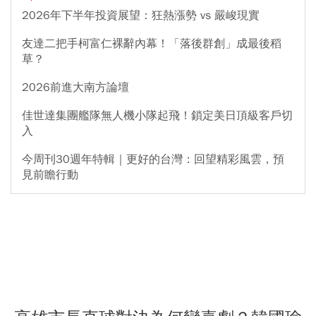
2026年下半年投資展望：狂熱漲勢 vs 嚴峻現實
友達二把手柯富仁裸辭內幕！「落後群創」成最後稻
草？
2026前進大南方論壇
佳世達集團艦隊無人機小隊起飛！鎖定美日頂級客戶切
入
今周刊30週年特輯｜更好的台灣：回望精彩風雲，預
見前瞻行動