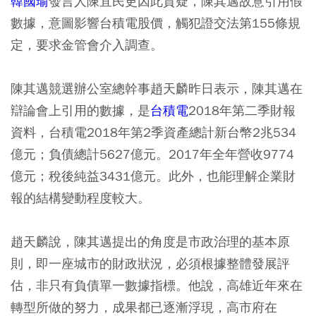
韓國瑜
發言人陳宜民更因此質疑，陳其邁故意引用假
數據，意圖影響台積電股價，觸犯證交法第155條規
定，要求金管會介入調查。
陳其邁競選辦公室總幹事趙天麟昨日表示，陳其邁在
辯論會上引用的數據，是
台積電
2018年第二季財報
資料，台積電2018年第2季資產總計新台幣2兆534
億元；負債總計5627億元。2017年全年營收9774
億元；稅後純益3431億元。此外，也能理解企業財
報的結構變動程度較大。
趙天麟說，陳其邁提出的角度是市政治理的基本原
則，即一座城市的財政狀況，必須根據整體發展評
估，非只有負債單一數據指標。他說，高雄近年來在
轉型所做的努力，成果都已逐漸浮現，高市府在