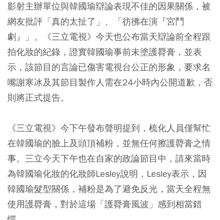
影射主辦單位與韓國瑜辯論表現不佳的因果關係，被
網友批評「真的太扯了」、「彷彿在演『宮鬥
劇』」。《三立電視》今天也公布當天辯論前全程跟
拍化妝的紀錄，證實韓國瑜事前未塗護脣膏，並表
示，該節目的言論已傷害電視台公正的形象，要求名
嘴謝寒冰及其節目製作人需在24小時內公開道歉，否
則將正式提告。
《三立電視》今下午發布聲明提到，梳化人員僅幫忙
在韓國瑜的臉上及頭頂補粉，並無任何擦護脣膏之情
事。三立今天下午也在自家的政論節目中，請來當時
為韓國瑜化妝的化妝師Lesley說明，Lesley表示，因
韓國瑜髮型關係，補粉是為了避免反光，當天全程無
使用護脣膏，對於這場「護脣膏風波」感到相當錯
愕。