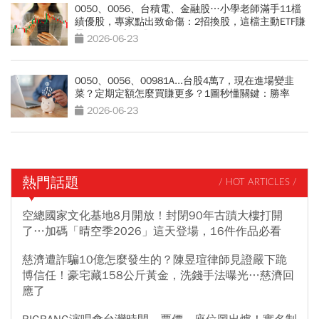
0050、0056、台積電、金融股…小學老師滿手11檔
績優股，專家點出致命傷：2招換股，這檔主動ETF賺
暴漲240%噴發股
2026-06-23
0050、0056、00981A...台股4萬7，現在進場變韭
菜？定期定額怎麼買賺更多？1圖秒懂關鍵：勝率
90％
2026-06-23
熱門話題
/ HOT ARTICLES /
空總國家文化基地8月開放！封閉90年古蹟大樓打開
了…加碼「晴空季2026」這天登場，16件作品必看
慈濟遭詐騙10億怎麼發生的？陳昱瑄律師見證嚴下跪
博信任！豪宅藏158公斤黃金，洗錢手法曝光…慈濟回
應了