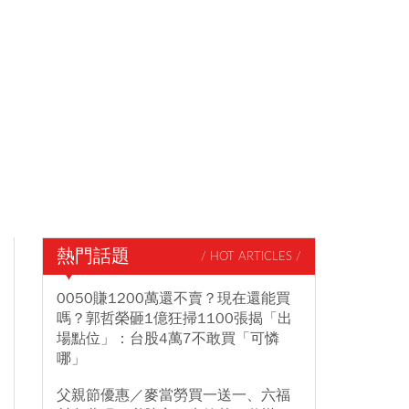
熱門話題
/ HOT ARTICLES /
0050賺1200萬還不賣？現在還能買
嗎？郭哲榮砸1億狂掃1100張揭「出
場點位」：台股4萬7不敢買「可憐
哪」
父親節優惠／麥當勞買一送一、六福