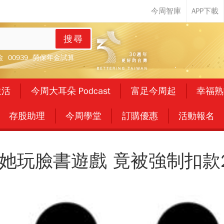
搜尋
金
00939
勞保年金試算
生活
今周大耳朵 Podcast
富足今周起
幸福熟
存股助理
今周學堂
訂購優惠
活動報名
！她玩臉書遊戲 竟被強制扣款2