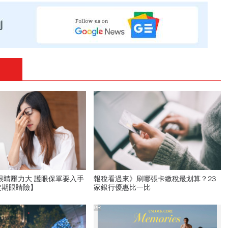
眼睛壓力大 護眼保單要入手
報稅看過來》刷哪張卡繳稅最划算？23
定期眼睛險】
家銀行優惠比一比
PR