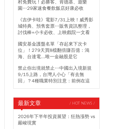
村免費玩！必勝客、肯德基、遊樂
園…29家速食餐飲飯店好康必收
《吉伊卡哇》電影7/31上映！威秀影
城特典、預售套票…販售資訊整理，
討伐棒+小卡必收、上映戲院一文看
國安基金護盤名單「存起來下次卡
位」！279天買8檔翻倍賺百億：鴻
海、台達電...唯一金融股是它
禁止你出境就禁止…中國出入境新規
9/15上路，台灣人小心「有去無
回」？4種職業特別注意：前例在這
最新文章
/ HOT NEWS /
2026年下半年投資展望：狂熱漲勢 vs
嚴峻現實