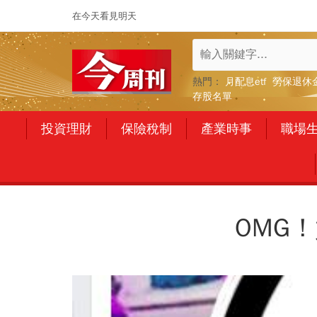
在今天看見明天
熱門：
月配息etf
勞保退休
存股名單
投資理財
保險稅制
產業時事
職場
OMG