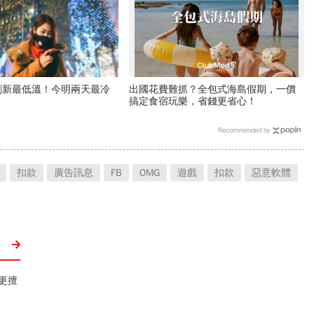
度刷新最低溫！今明兩天最冷
出國花費難抓？全包式海島假期，一價
搞定食宿玩樂，省錢更省心！
Recommended by
扣款
廣告訊息
FB
OMG
遊戲
扣款
惡意軟體
更擅