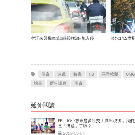
空汙來襲機車族請關注癌細胞入侵
淡水14.2
個資
遊戲
臉書
FB
惡意軟體
OMG
臉書
廣告訊息
個資
延伸閱讀
FB、IG…愈來愈多社交工具出現後，我們
長「溝通」了嗎？
2018-05-04