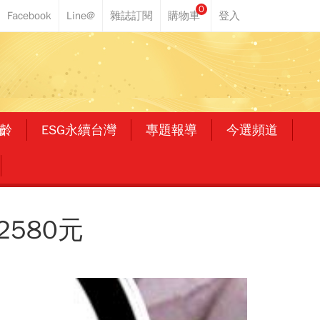
0
齡
ESG永續台灣
專題報導
今選頻道
580元