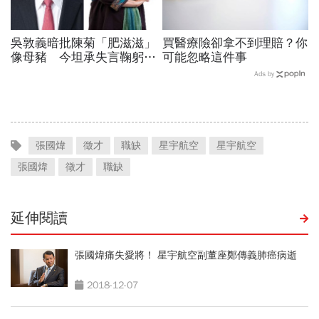
吳敦義暗批陳菊「肥滋滋」
買醫療險卻拿不到理賠？你
像母豬 今坦承失言鞠躬道
可能忽略這件事
歉
Ads by
張國煒
徵才
職缺
星宇航空
星宇航空
張國煒
徵才
職缺
延伸閱讀
張國煒痛失愛將！ 星宇航空副董座鄭傳義肺癌病逝
2018-12-07