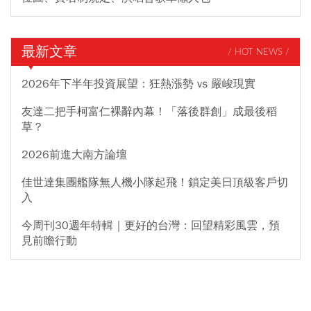
最新文章
/ HOT NEWS /
2026年下半年投資展望：狂熱漲勢 vs 嚴峻現實
友達二把手柯富仁裸辭內幕！「落後群創」成最後稻
草？
2026前進大南方論壇
佳世達集團艦隊無人機小隊起飛！鎖定美日頂級客戶切
入
今周刊30週年特輯｜更好的台灣：回望精彩風雲，預
見前瞻行動