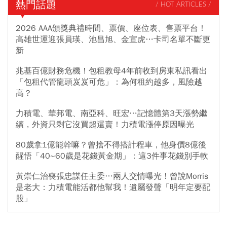
熱門話題
/ HOT ARTICLES /
2026 AAA頒獎典禮時間、票價、座位表、售票平台！
高雄世運迎張員瑛、池昌旭、金宣虎…卡司名單不斷更
新
兆基百億財務危機！包租教母4年前收到房東私訊看出
「包租代管龍頭岌岌可危」：為何租約越多，風險越
高？
力積電、華邦電、南亞科、旺宏…記憶體第3天漲勢繼
續，外資只剩它沒買超還賣！力積電漲停原因曝光
80歲拿1億能幹嘛？曾捨不得搭計程車，他身價8億後
醒悟「40~60歲是花錢黃金期」：這3件事花錢別手軟
黃崇仁治喪張忠謀任主委…兩人交情曝光！曾說Morris
是老大：力積電能活都他幫我！遺屬發聲「明年定要配
股」