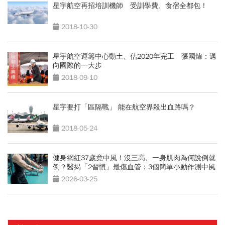
星宇航空再招培訓機師 受訓學費、食宿全都包！
2018-10-30
星宇航空運籌中心動土、估2020年完工 張國煒：邁
向國際的一大步
2018-09-10
星宇要打「區隔戰」 能在航空界殺出血路嗎？
2018-05-24
健身網紅37歲竟中風！沒三高、一身肌肉為何說倒就
倒？醫揭「2習慣」最傷血管：3個簡單小動作測中風
跡象
2026-03-25