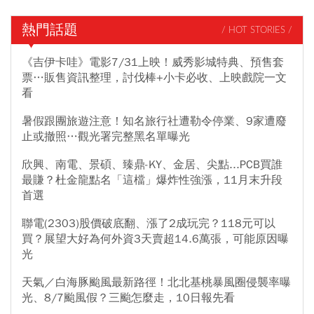
熱門話題
/ HOT STORIES /
《吉伊卡哇》電影7/31上映！威秀影城特典、預售套
票…販售資訊整理，討伐棒+小卡必收、上映戲院一文
看
暑假跟團旅遊注意！知名旅行社遭勒令停業、9家遭廢
止或撤照…觀光署完整黑名單曝光
欣興、南電、景碩、臻鼎-KY、金居、尖點...PCB買誰
最賺？杜金龍點名「這檔」爆炸性強漲，11月末升段
首選
聯電(2303)股價破底翻、漲了2成玩完？118元可以
買？展望大好為何外資3天賣超14.6萬張，可能原因曝
光
天氣／白海豚颱風最新路徑！北北基桃暴風圈侵襲率曝
光、8/7颱風假？三颱怎麼走，10日報先看