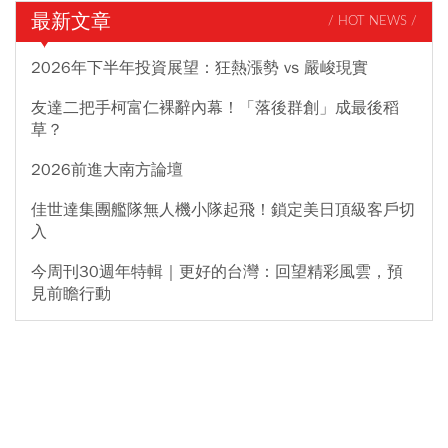
最新文章
/ HOT NEWS /
2026年下半年投資展望：狂熱漲勢 vs 嚴峻現實
友達二把手柯富仁裸辭內幕！「落後群創」成最後稻
草？
2026前進大南方論壇
佳世達集團艦隊無人機小隊起飛！鎖定美日頂級客戶切
入
今周刊30週年特輯｜更好的台灣：回望精彩風雲，預
見前瞻行動