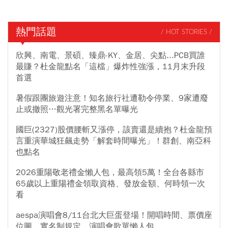
熱門話題
/ HOT STORIES /
欣興、南電、景碩、臻鼎-KY、金居、尖點...PCB買誰
最賺？杜金龍點名「這檔」爆炸性強漲，11月末升段
首選
暑假跟團旅遊注意！知名旅行社遭勒令停業、9家遭廢
止或撤照…觀光署完整黑名單曝光
國巨(2327)股價腰斬又漲停，該賣還是續抱？杜金龍預
言重演華城狂飆走勢「解套時間曝光」！群創、南亞科
也點名
2026重陽敬老禮金懶人包，最高領5萬！全台各縣市
65歲以上重陽禮金領取資格、發放金額、何時領一次
看
aespa演唱會8/11台北大巨蛋登場！開唱時間、票價座
位圖、實名制規定、演唱會歌單懶人包