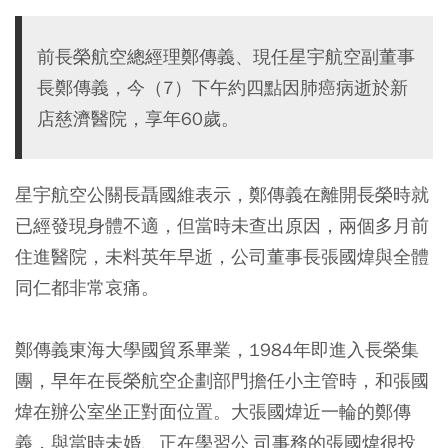
前長榮航空總經理鄭傳義、現任星宇航空副董事
長鄭傳義，今（7）下午約四點因肺癌病逝於新
店慈濟醫院，享年60歲。
星宇航空公關長聶國維表示，鄭傳義在離開長榮時就
已經發現身體不適，但當時未查出原因，兩個多月前
住進醫院，未料英年早逝，公司董事長張國煒與全體
同仁都非常哀痛。
鄭傳義東海大學國貿系畢業，1984年即進入長榮集
團，早年在長榮航空企劃部門擔任小主管時，和張國
煒在辦公室坐正對面位置。大張國煒近一輪的鄭傳
義，與當時未婚、正在學習公 司事務的張國煒很投