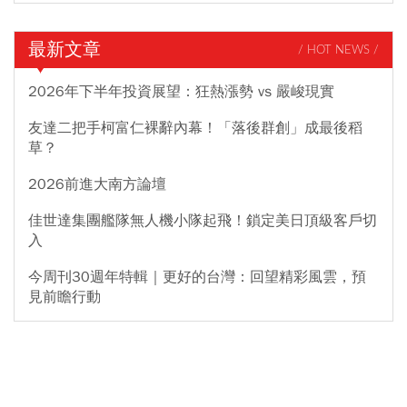
最新文章
/ HOT NEWS /
2026年下半年投資展望：狂熱漲勢 vs 嚴峻現實
友達二把手柯富仁裸辭內幕！「落後群創」成最後稻
草？
2026前進大南方論壇
佳世達集團艦隊無人機小隊起飛！鎖定美日頂級客戶切
入
今周刊30週年特輯｜更好的台灣：回望精彩風雲，預
見前瞻行動