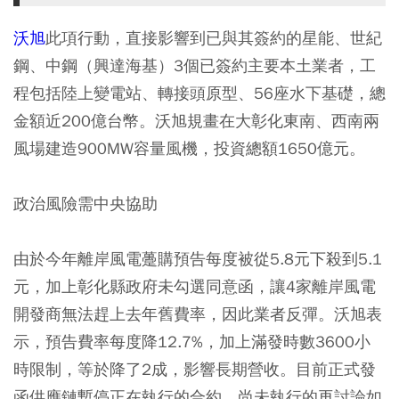
沃旭
此項行動，直接影響到已與其簽約的星能、世紀
鋼、中鋼（興達海基）3個已簽約主要本土業者，工
程包括陸上變電站、轉接頭原型、56座水下基礎，總
金額近200億台幣。沃旭規畫在大彰化東南、西南兩
風場建造900MW容量風機，投資總額1650億元。
政治風險需中央協助
由於今年離岸風電躉購預告每度被從5.8元下殺到5.1
元，加上彰化縣政府未勾選同意函，讓4家離岸風電
開發商無法趕上去年舊費率，因此業者反彈。沃旭表
示，預告費率每度降12.7%，加上滿發時數3600小
時限制，等於降了2成，影響長期營收。目前正式發
函供應鏈暫停正在執行的合約，尚未執行的再討論如