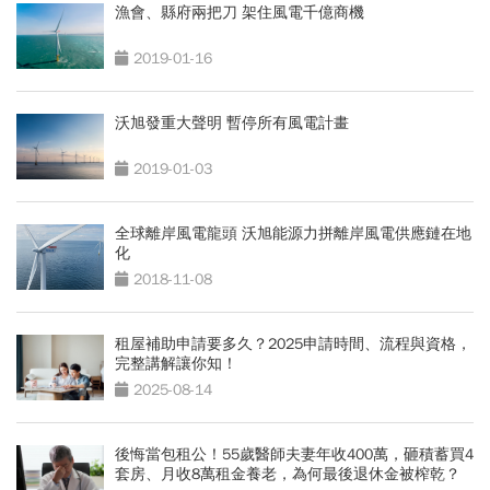
漁會、縣府兩把刀 架住風電千億商機
2019-01-16
沃旭發重大聲明 暫停所有風電計畫
2019-01-03
全球離岸風電龍頭 沃旭能源力拼離岸風電供應鏈在地
化
2018-11-08
租屋補助申請要多久？2025申請時間、流程與資格，
完整講解讓你知！
2025-08-14
後悔當包租公！55歲醫師夫妻年收400萬，砸積蓄買4
套房、月收8萬租金養老，為何最後退休金被榨乾？