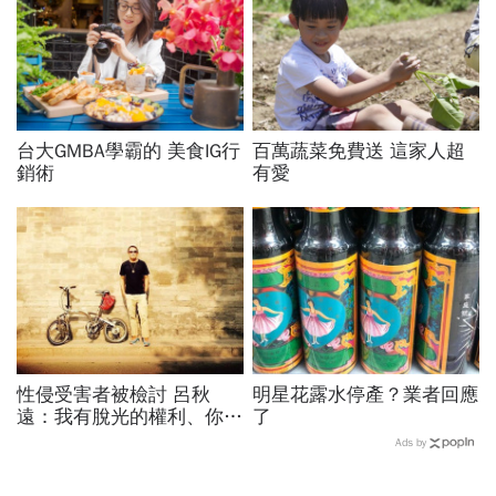
台大GMBA學霸的 美食IG行
百萬蔬菜免費送 這家人超
銷術
有愛
性侵受害者被檢討 呂秋
明星花露水停產？業者回應
遠：我有脫光的權利、你有
了
不性侵我的義務
Ads by