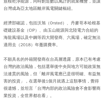
規模乾淨能源，同時創造數以萬計的就業機會，並讓
台灣成為亞太地區離岸風電關鍵樞紐。
經濟部確認，包括沃旭（Orsted）、丹麥哥本哈根基
礎建設基金（CIP）、由玉山能源與北陸電力合組的
海龍風場以及中鋼等四大開發商、六風場，確定無法
適用去（2018）年躉購費率。
不願具名的外籍開發商在台高層透露，原本已有考慮
台灣的政治風險，包括選舉後中央與地方可能政策無
法連貫的風險，但「離岸風電應已是很明確、有益無
害的投資」，在選舉後1個月就遇上這類事情，覺得
很遺憾，並坦言「台灣內部的政治風險會不會影響商
業投資，全世界都在看」。