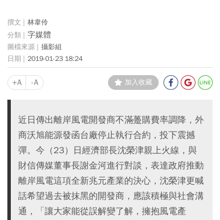
林韋伶
字媒體
攝影組
2019-01-23 18:24
+A
-A
加入收藏
近日傳出離岸風電開發商不滿躉購費率調降，外
商沃旭能源發函台廠停止執行合約，投下震撼
彈。今（23）日經濟部長沈榮津親上火線，與
財信傳媒董事長謝金河進行對談，表達政府推動
離岸風電這項全新兆元產業的決心，沈榮津更喊
話希望過去被抹黑的開發商，應該積極與社會溝
通，「讓大家能從誤解變了解，擁抱風電產