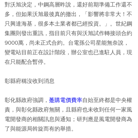
對沃旭決定，中鋼高層昨說，還好前期準備工作還不
多，但如果沃旭最後真的撤出，「影響將非常大！不
只興達海基，很多本土業者都已經投資。」。世紀鋼
集團則發出重訊，指目前只有與沃旭試作轉接頭合約
9000萬，尚未正式合約。台電孫公司星能無奈說，
變電站目前正在設計階段，辦公室也已進駐人員，現
在只能配合暫停。
彰縣府稱沒收到消息
彰化縣政府強調，
躉購電價費率
自始至終都是中央權
責，與彰化縣政府無關，且縣府也未收到任何一家風
電開發商的相關訊息與通知；研判應是風電開發商為
了與能源局斡旋而有的舉措。