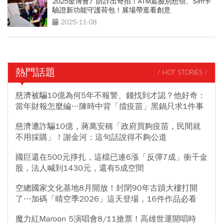
2025金博會》防詐出奇招！ATM遮臉別想領、Sim卡
驗證新功能守護荷包！展場帶逛看創意
2025-11-08
熱門話題
/ HOT STORIES /
慈濟被騙10億為何5年不報警、錢找到才認？他好奇：
當年財報怎麼編…陳時中背「擋疫苗」黑鍋只求1件事
慈濟遭詐騙10億，蔣萬安稱「政府買夠疫苗，民間就
不用採購」！謝金河：這句話說得不夠公道
國巨還在500元掙扎，這檔已連6漲「反彈7成」衝千金
股，法人喊到1430元，還有5成空間
空總國家文化基地8月開放！封閉90年古蹟大樓打開
了…加碼「晴空季2026」這天登場，16件作品必看
魔力紅Maroon 5演唱會8/11搶票！高雄世運開唱時