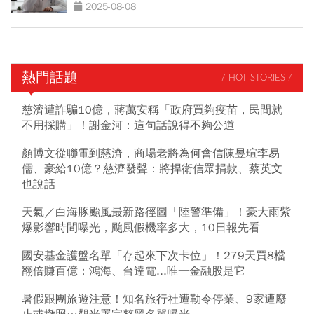
2025-08-08
熱門話題
/ HOT STORIES /
慈濟遭詐騙10億，蔣萬安稱「政府買夠疫苗，民間就
不用採購」！謝金河：這句話說得不夠公道
顏博文從聯電到慈濟，商場老將為何會信陳昱瑄李易
儒、豪給10億？慈濟發聲：將捍衛信眾捐款、蔡英文
也說話
天氣／白海豚颱風最新路徑圖「陸警準備」！豪大雨紫
爆影響時間曝光，颱風假機率多大，10日報先看
國安基金護盤名單「存起來下次卡位」！279天買8檔
翻倍賺百億：鴻海、台達電...唯一金融股是它
暑假跟團旅遊注意！知名旅行社遭勒令停業、9家遭廢