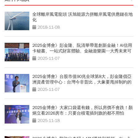
全球離岸風電龍頭 沃旭能源力拼離岸風電供應鏈在地
化
2018-11-08
2025金博會》彭金隆、阮清華帶逛創新金融！AI信用
卡秘書、一站式財富體驗、金融遊樂園…大秀未來可
能
2025-11-07
2025金博會》台股市值90兆全球第8大，彭金隆倡亞
洲資產管理中心：台灣今非昔比，大象要甩掉制約的
繩子
2025-11-07
2025金博會》大家口袋還有錢，所以房價不會跌！顏
炳立看2026房市：只要台積電插到旗的都不用怕
2025-11-18