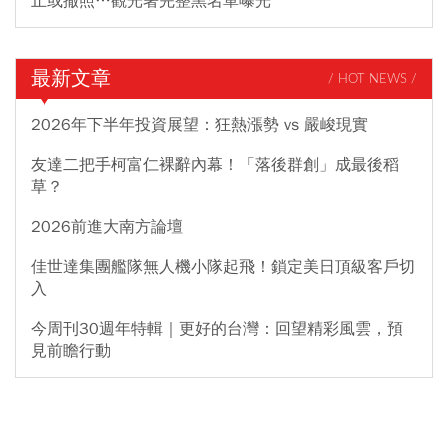
止或撤照…觀光署完整黑名單曝光
最新文章
/ HOT NEWS /
2026年下半年投資展望：狂熱漲勢 vs 嚴峻現實
友達二把手柯富仁裸辭內幕！「落後群創」成最後稻
草？
2026前進大南方論壇
佳世達集團艦隊無人機小隊起飛！鎖定美日頂級客戶切
入
今周刊30週年特輯｜更好的台灣：回望精彩風雲，預
見前瞻行動