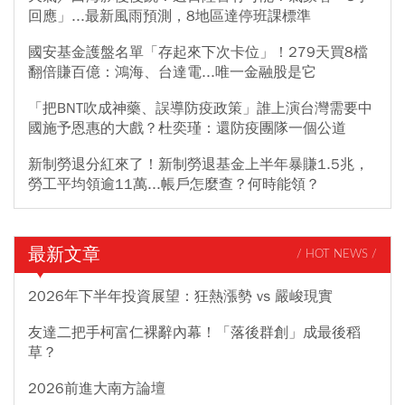
回應」...最新風雨預測，8地區達停班課標準
國安基金護盤名單「存起來下次卡位」！279天買8檔
翻倍賺百億：鴻海、台達電...唯一金融股是它
「把BNT吹成神藥、誤導防疫政策」誰上演台灣需要中
國施予恩惠的大戲？杜奕瑾：還防疫團隊一個公道
新制勞退分紅來了！新制勞退基金上半年暴賺1.5兆，
勞工平均領逾11萬...帳戶怎麼查？何時能領？
最新文章
/ HOT NEWS /
2026年下半年投資展望：狂熱漲勢 vs 嚴峻現實
友達二把手柯富仁裸辭內幕！「落後群創」成最後稻
草？
2026前進大南方論壇