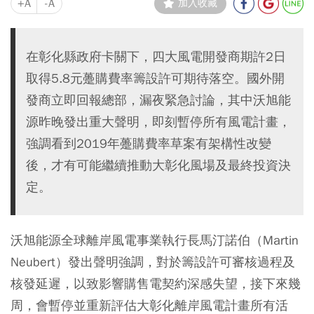
+A
-A
加入收藏
在彰化縣政府卡關下，四大風電開發商期許2日
取得5.8元躉購費率籌設許可期待落空。國外開
發商立即回報總部，漏夜緊急討論，其中沃旭能
源昨晚發出重大聲明，即刻暫停所有風電計畫，
強調看到2019年躉購費率草案有架構性改變
後，才有可能繼續推動大彰化風場及最終投資決
定。
沃旭能源全球離岸風電事業執行長馬汀諾伯（Martin
Neubert）發出聲明強調，對於籌設許可審核過程及
核發延遲，以致影響購售電契約深感失望，接下來幾
周，會暫停並重新評估大彰化離岸風電計畫所有活