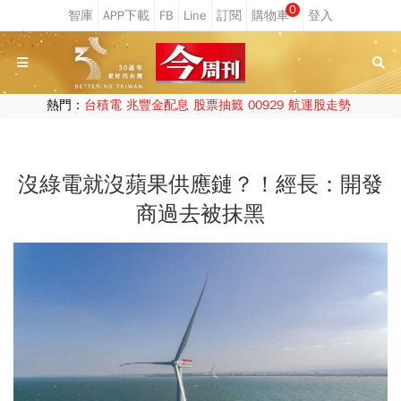
0
熱門：
台積電
兆豐金配息
股票抽籤
00929
航運股走勢
沒綠電就沒蘋果供應鏈？！經長：開發
商過去被抹黑