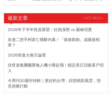
最新文章
/ HOT NEWS /
2026年下半年投資展望：狂熱漲勢 vs 嚴峻現實
友達二把手柯富仁裸辭內幕！「落後群創」成最後稻
草？
2026前進大南方論壇
佳世達集團艦隊無人機小隊起飛！鎖定美日頂級客戶切
入
今周刊30週年特輯｜更好的台灣：回望精彩風雲，預
見前瞻行動