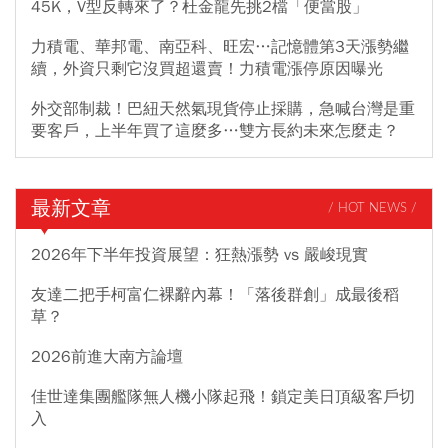
45K，V型反轉來了？杜金龍先挑2檔「便當股」
力積電、華邦電、南亞科、旺宏…記憶體第3天漲勢繼
續，外資只剩它沒買超還賣！力積電漲停原因曝光
外交部制裁！巴紐天然氣現貨停止採購，急喊台灣是重
要客戶，上半年買了這麼多…雙方長約未來怎麼走？
最新文章
/ HOT NEWS /
2026年下半年投資展望：狂熱漲勢 vs 嚴峻現實
友達二把手柯富仁裸辭內幕！「落後群創」成最後稻
草？
2026前進大南方論壇
佳世達集團艦隊無人機小隊起飛！鎖定美日頂級客戶切
入