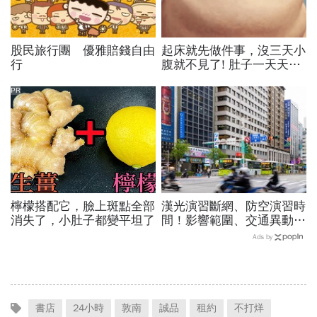
股民旅行團 優雅賠錢自由
起床就先做件事，沒三天小
行
腹就不見了! 肚子一天天變
小！
PR
檸檬搭配它，臉上斑點全部
漢光演習斷網、防空演習時
消失了，小肚子都變平坦了
間！影響範圍、交通異動…
捷運台鐵高鐵公車停駛？城
Ads by
鎮韌性演習不配合最高罰
15萬
書店
24小時
敦南
誠品
租約
不打烊