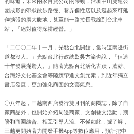
的味道，未來兩家百貨公司的帶動，沿著中山雙連公
園成形的帶狀散步路徑、巷弄個性店以及逛起來可延
伸擴張的廣大腹地，甚至能一路拉長戰線到台北車
站，「絕對值得深耕經營。」
「二○○二年十一月，光點台北開館，當時這兩邊街
道都沒人。」光點台北行政總監吳方渝也說，「但這
十年發展滿驚人。」隨著光點台北活化古蹟，蘑菇、
台灣好文化基金會等陸續帶進文創元素，到近年獨立
書店發展，更加強化商圈的文藝氣息。
○八年起，三越南西店發行雙月刊的商圈誌，除了自
家商品外，也開始介紹周邊商家、文創藝文活動，期
盼和商圈結合、相互引導人流。不僅如此，據了解，
三越更開始著力開發手機App等數位應用，預計把中