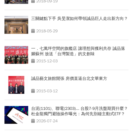
2018-09-19
三關鍵點下手 吳旻潔如何帶領誠品巨人走出新方向？
2018-05-29
一．七萬坪空間的旗艦店 讓理想與獲利共存 誠品落
腳蘇州 放送「台灣製造」的文創味
2015-12-03
誠品藝文旅館開張 房價直逼台北文華東方
2015-03-12
台泥(1101)、聯電(2303)... 台股7-9月洗盤期買什麼？
杜金龍獨門避險操作曝光：為何先別碰主動式ETF？
2026-07-24