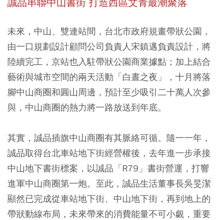
誠品串聯中山書街 打造西區文青最潮聚落
未來，中山、雙連站間，台北市政府規畫帶狀公園，
由一口規劃設計顧問公司負責人宋鎮邁負責設計，將
陸續完工，京站也入駐帶狀公園商業據點；加上結合
藝術與城市空間的兩天活動「白晝之夜」，十月將落
腳中山商圈和圓山周邊，預計至少吸引二十萬人次參
與，中山商圈的熱力將一路放送到年底。
其實，誠品插旗中山商圈有其脈絡可循。隨一一年，
誠品取得台北車站地下街經營權後，去年進一步承接
中山地下書街標案，以誠品「R79」書街營運，打響
進軍中山商圈第一炮。至此，誠品生活董事長吳旻潔
顯然已完成從車站地下街、中山地下街，再到地上的
帶狀動線布局，未來帶來的消費能量不可小覷，重要