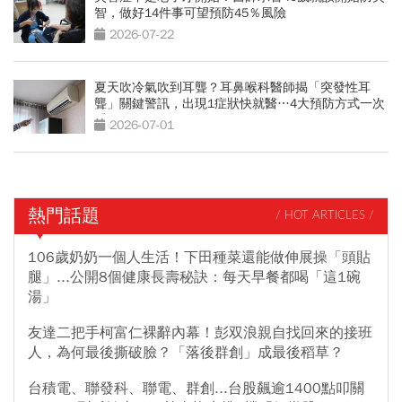
智，做好14件事可望預防45％風險
2026-07-22
夏天吹冷氣吹到耳聾？耳鼻喉科醫師揭「突發性耳
聾」關鍵警訊，出現1症狀快就醫…4大預防方式一次
看
2026-07-01
熱門話題
/ HOT ARTICLES /
106歲奶奶一個人生活！下田種菜還能做伸展操「頭貼
腿」...公開8個健康長壽秘訣：每天早餐都喝「這1碗
湯」
友達二把手柯富仁裸辭內幕！彭双浪親自找回來的接班
人，為何最後撕破臉？「落後群創」成最後稻草？
台積電、聯發科、聯電、群創...台股飆逾1400點叩關