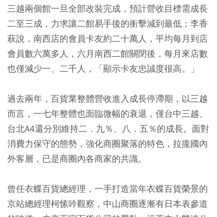
三越兩個館一旦全部改裝完成，預計營收目標需成長
二至三成，力求讓二館易手後的衝擊減到最低；李香
萩說，南西店的會員卡友約二十萬人，平均每月到店
會員數六萬多人，六月南西二館關閉後，每月來店數
也僅減少一、二千人，「顯示卡友忠誠度很高。」
過去兩年，百貨業整體營收進入成長停滯期，以三越
而言，一七年整體也面臨微幅的衰退，僅台中三越、
台北A4還分別維持二．九％、八．五％的成長。面對
消費力保守的態勢，強化商圈聚落的特色，拉攏國內
外客層，已是商圈內各商家的共識。
曾任衣蝶百貨總經理，一手打造當年衣蝶百貨榮景的
京站總經理柯愫吟觀察，中山商圈逐漸有日本表參道