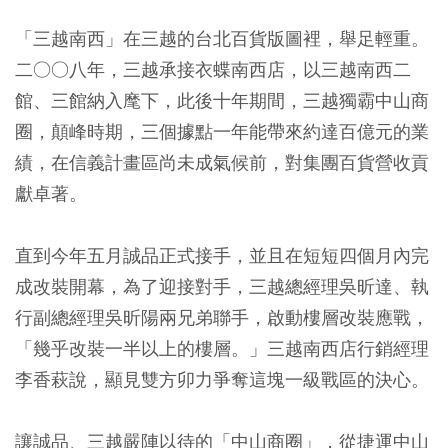
「三越南西」在三越的台北百貨版圖裡，舉足輕重。
二○○八年，三越承接衣蝶南西店，以三越南西二
館、三館納入麾下，此後十年期間，三越獨霸中山商
圈，顛峰時期，三個據點一年能帶來約達百億元的業
績，在信義計畫區尚未成氣候前，對集團百貨營收貢
獻卓著。
直到今年五月誠品正式接手，並且在短短四個月內完
成改裝開幕，為了迎接對手，三越總經理吳昕達、執
行副總經理吳昕陽兩兄弟聯手，啟動樓層改裝應戰，
「幾乎改裝一半以上的樓層。」三越南西店行銷經理
李香萩說，顯見雙方卯力爭奪這塊一級戰區的決心。
讓誠品、三越嚴陣以待的「中山商圈」，從捷運中山