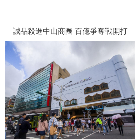
誠品殺進中山商圈 百億爭奪戰開打