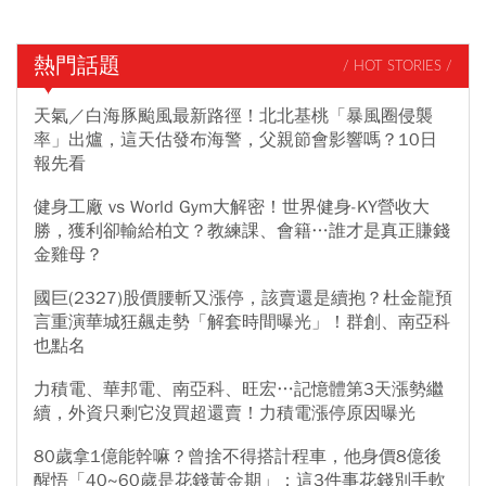
熱門話題
/ HOT STORIES /
天氣／白海豚颱風最新路徑！北北基桃「暴風圈侵襲
率」出爐，這天估發布海警，父親節會影響嗎？10日
報先看
健身工廠 vs World Gym大解密！世界健身-KY營收大
勝，獲利卻輸給柏文？教練課、會籍…誰才是真正賺錢
金雞母？
國巨(2327)股價腰斬又漲停，該賣還是續抱？杜金龍預
言重演華城狂飆走勢「解套時間曝光」！群創、南亞科
也點名
力積電、華邦電、南亞科、旺宏…記憶體第3天漲勢繼
續，外資只剩它沒買超還賣！力積電漲停原因曝光
80歲拿1億能幹嘛？曾捨不得搭計程車，他身價8億後
醒悟「40~60歲是花錢黃金期」：這3件事花錢別手軟