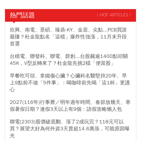
熱門話題
/ HOT ARTICLES /
欣興、南電、景碩、臻鼎-KY、金居、尖點...PCB買誰
最賺？杜金龍點名「這檔」爆炸性強漲，11月末升段
首選
台積電、聯發科、聯電、群創...台股飆逾1400點叩關
45K，V型反轉來了？杜金龍先挑2檔「便當股」
早餐吃可頌、拿鐵傷心臟？心臟科名醫堅持20年、早
上9點前不做「5件事」：喝咖啡前先喝「這1杯」更護
心
2027(116年)行事曆／明年過年時間、春節放幾天、寒
假暑假日期？連假3天以上有9個：請假攻略懶人包
聯電(2303)股價破底翻、漲了2成玩完？118元可以
買？展望大好為何外資3天賣超14.6萬張，可能原因曝
光