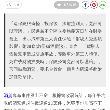
+A
-A
加入收藏
「這保險很奇怪，投保後，酒駕撞到人，竟然可
以理賠。」民進黨不分區立委施義芳日前在財委
會上，出示汽車第三人責任保險「駕駛人受酒類
影響」附加條款(俗稱酒償險)，直言：「駕駛人
酒後駕車造成交通事故，導致車外第三人體傷、
死亡或財物損失時，保險公司竟然可以理賠」，
形同鼓勵酒駕，要求金管會一個月內研議將此附
加條款拿掉。
酒駕
奪命事件層出不窮，根據警政署統計，每年平均
取締酒駕違規件數達逾10萬件，累犯率也居高不下，