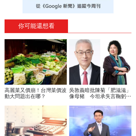
你可能還想看
高麗菜又價崩！台灣菜價波
吳敦義暗批陳菊「肥滋滋」
動大問題出在哪？
像母豬 今坦承失言鞠躬道
歉