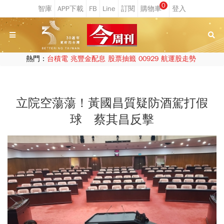
0
熱門：
台積電
兆豐金配息
股票抽籤
00929
航運股走勢
立院空蕩蕩！黃國昌質疑防酒駕打假
球 蔡其昌反擊