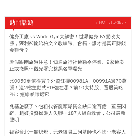
熱門話題
/ HOT STORIES /
健身工廠 vs World Gym大解密！世界健身-KY營收大
勝，獲利卻輸給柏文？教練課、會籍…誰才是真正賺錢
金雞母？
暑假跟團旅遊注意！知名旅行社遭勒令停業、9家遭廢
止或撤照…觀光署完整黑名單曝光
比0050更值得買？外資狂掃00981A、00991A逾70萬
張！這2檔主動式ETF強在哪？前10大持股、選股策略
PK：短線暴賺選它
兆基怎麼了？包租代管龍頭爆資金缺口逾百億！董座閃
辭、趙姬投資操盤人失聯…187人組自救會，公司最新
聲明
福容台北一館熄燈，元老級員工阿基師也不捨…老客人