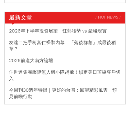
最新文章
/ HOT NEWS /
2026年下半年投資展望：狂熱漲勢 vs 嚴峻現實
友達二把手柯富仁裸辭內幕！「落後群創」成最後稻
草？
2026前進大南方論壇
佳世達集團艦隊無人機小隊起飛！鎖定美日頂級客戶切
入
今周刊30週年特輯｜更好的台灣：回望精彩風雲，預
見前瞻行動