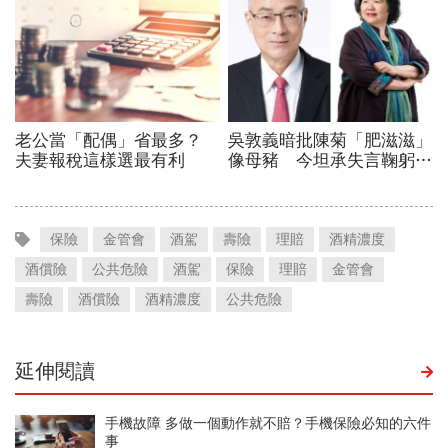
保險
金管會
酒駕
壽險
理賠
酒精濃度
酒償險
公共危險
酒駕
保險
理賠
金管會
壽險
酒償險
酒精濃度
公共危險
延伸閱讀
手機故障 多做一個動作就不賠？手機保險必知的六件
事