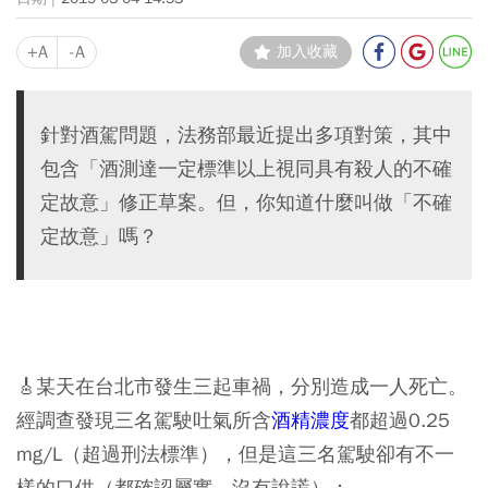
+A
-A
加入收藏
針對酒駕問題，法務部最近提出多項對策，其中
包含「酒測達一定標準以上視同具有殺人的不確
定故意」修正草案。但，你知道什麼叫做「不確
定故意」嗎？
🎸某天在台北市發生三起車禍，分別造成一人死亡。
經調查發現三名駕駛吐氣所含
酒精濃度
都超過0.25
mg/L（超過刑法標準），但是這三名駕駛卻有不一
樣的口供（都確認屬實，沒有說謊）：