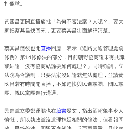
打假球。
黃國昌更開直播痛批「為何不審法案？人呢？」要大
家把蔡其昌找回來，更要蔡其昌出面解釋清楚。
蔡其昌隨後也開
直播
回應，表示《道路交通管理處罰
條例》第14條修法的部分，目前朝野協商還未有共識
或結論「沒有協商結論要如何處理？」同時強調，立
法院為合議制，只要法案沒結論就無法處理，並請黃
國昌若有時間開直播，不如趕快與民進黨團、國民黨
團、親民黨團進行溝通。
民進黨立委鄭運鵬也在
臉書
發文，指出酒駕肇事令人
憤慨，所以執政黨沒道理拖延相關的修法，但看報問
政、民粹修法，問題不會解決，反而更嚴重，且此次