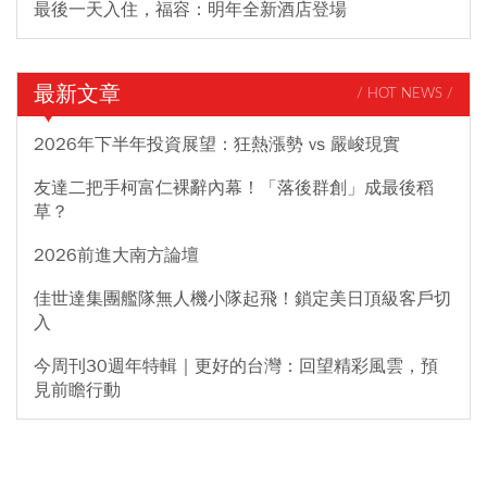
最後一天入住，福容：明年全新酒店登場
最新文章
/ HOT NEWS /
2026年下半年投資展望：狂熱漲勢 vs 嚴峻現實
友達二把手柯富仁裸辭內幕！「落後群創」成最後稻
草？
2026前進大南方論壇
佳世達集團艦隊無人機小隊起飛！鎖定美日頂級客戶切
入
今周刊30週年特輯｜更好的台灣：回望精彩風雲，預
見前瞻行動