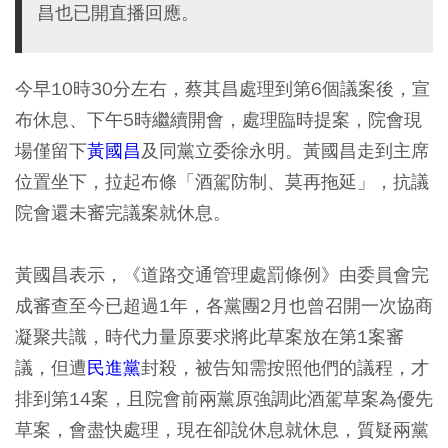
昌也已開直播回應。
今早10時30分左右，蔡其昌處理到第6個議案後，宣
布休息、下午5時繼續開會，處理臨時提案，院會現
場僅留下
黃國昌
及同黨立委徐永明。黃國昌走到主席
位置坐下，拉起布條「酒駕防制、莫再拖延」，抗議
院會還未審完議案就休息。
黃國昌表示，《道路交通管理處罰條例》由委員會完
成審查至今已超過1年，各黨團2月也曾召開一次協商
凝聚共識，時代力量原要求將此草案放在第1案審
議，但遭
民進黨
封殺，被告知需按照他們的議程，才
排到第14案，且院會前兩黨原強調此酒駕草案為優先
草案，會盡快處理，現在卻說休息就休息，質疑兩黨