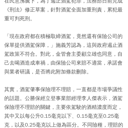
在民意沸騰下，為了遏止酒駕犯罪，法務部日前完成
《刑法》修正草案，針對酒駕全面加重刑責，累犯最
重可判死刑。
「現在政府都在積極取締酒駕，竟然還有保險公司的
保單提供酒駕保障，」施義芳認為，這與政府遏止酒
駕政策不符合。對此，金管會主委顧立雄也同意，自
己去喝酒造成車禍，由保險公司來賠不適當，承諾會
與業者研議，是否將此附加條款刪除。
其實，酒駕肇事保險理不理賠，一直都是市場爭議性
的話題。公勝保經立登事業部經理李人傑表示，酒駕
保險理不理賠的關鍵，主要依駕駛的酒精濃度而定，
其中又以每公升0.15毫克以下、0.15毫克至0.25毫
克，以及0.25毫克以上做為區分。不同險種，理賠的