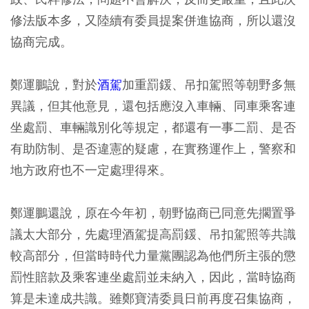
修法版本多，又陸續有委員提案併進協商，所以還沒
協商完成。
鄭運鵬說，對於
酒駕
加重罰鍰、吊扣駕照等朝野多無
異議，但其他意見，還包括應沒入車輛、同車乘客連
坐處罰、車輛識別化等規定，都還有一事二罰、是否
有助防制、是否違憲的疑慮，在實務運作上，警察和
地方政府也不一定處理得來。
鄭運鵬還說，原在今年初，朝野協商已同意先擱置爭
議太大部分，先處理酒駕提高罰鍰、吊扣駕照等共識
較高部分，但當時時代力量黨團認為他們所主張的懲
罰性賠款及乘客連坐處罰並未納入，因此，當時協商
算是未達成共識。雖鄭寶清委員日前再度召集協商，