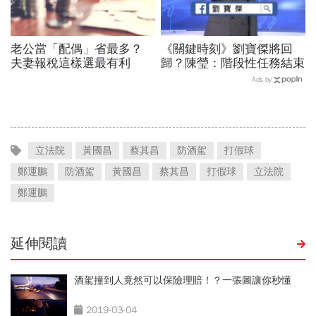
老公當「配偶」省最多？
《關鍵時刻》劉寶傑將回
夫妻報稅這樣選最有利
歸？陳瑩：階段性任務結束
Ads by
立法院
黃國昌
蔡其昌
防酒駕
打假球
鄭運鵬
防酒駕
黃國昌
蔡其昌
打假球
立法院
鄭運鵬
延伸閱讀
酒駕撞到人竟然可以保險理賠！？一張圖讓你秒懂
2019-03-04