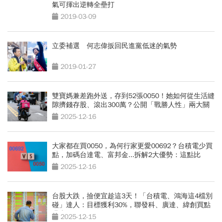
氣可揮出逆轉全壘打
2019-03-09
立委補選 何志偉扳回民進黨低迷的氣勢
2019-01-27
雙寶媽兼差跑外送，存到52張0050！她如何從生活縫
隙擠錢存股、滾出300萬？公開「戰勝人性」兩大關
鍵
2025-12-16
大家都在買0050，為何行家更愛00692？台積電少買
點，加碼台達電、富邦金...拆解2大優勢：這點比
0050強
2025-12-16
台股大跌，撿便宜趁這3天！「台積電、鴻海這4檔別
碰」達人：目標獲利30%，聯發科、廣達、緯創買點
曝光
2025-12-15