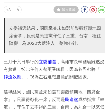
+A
-A
加入收藏
立委補選結果，國民黨並未如選前樂觀預期地四
席全拿，反倒是民進黨守住了三重、台南，穩住
陣腳，為2020大選注入一劑強心針。
三月十六日舉行的
立委補選
，高雄市長韓國瑜雖然沒
有參選，卻比任何人都更受矚目，因為各界都將「
韓流效應
」，視為左右選戰勝負的關鍵因素。
選舉結果，國民黨並未如選前樂觀預期地「四席全
拿」，只贏得彰化一席；反而是
民進黨
成功抵擋「韓
流」，守住了丟不得的三重、台南，為九合一以來低