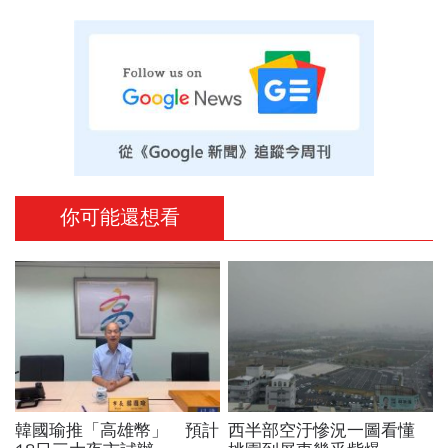
你可能還想看
韓國瑜推「高雄幣」 預計
西半部空汙慘況一圖看懂