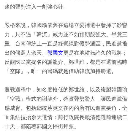
迷的聲勢注入一劑強心針。
嚴格來說，韓國瑜依舊在這場立委補選中發揮了影響
力，只不過「韓流」威力並不如預期般強大。畢竟三
重、台南傳統上一直是綠營絕對優勢選區，民進黨推
出的候選人余天、
郭國文
更是在地耕耘許久的戰將；
反觀國民黨提名的謝龍介、鄭世維，都是在選前臨時
「空降」，唯一的籌碼就是借助韓流加持勝選。
選戰過程中，知名度較低的鄭世維，以及複製韓國瑜
「空戰」模式的謝龍介，確實聲勢驚人，讓民進黨備
感威脅。包括總統蔡英文在內的所有民進黨要角，全
面集結拉抬余天選情；前行政院長賴清德選前連續二
十天，都陪著郭國文掃街拜票。