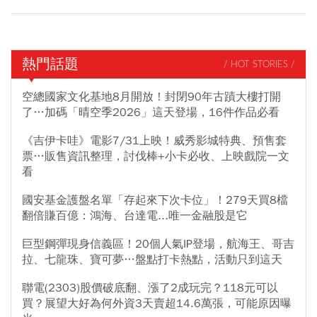
熱門話題
/ HOT STORIES /
空總國家文化基地8月開放！封閉90年古蹟大樓打開
了…加碼「晴空季2026」這天登場，16件作品必看
《吉伊卡哇》電影7/31上映！威秀影城特典、預售套
票…販售資訊整理，討伐棒+小卡必收、上映戲院一文
看
國安基金護盤名單「存起來下次卡位」！279天買8檔
翻倍賺百億：鴻海、台達電...唯一金融股是它
巨型鋼彈現身信義區！20個人氣IP登場，航海王、哥吉
拉、七龍珠、寶可夢…盤點打卡熱點，活動只到這天
聯電(2303)股價破底翻、漲了2成玩完？118元可以
買？展望大好為何外資3天賣超14.6萬張，可能原因曝