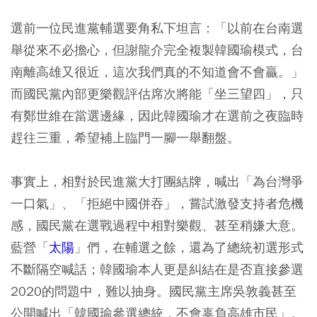
選前一位民進黨輔選要角私下坦言：「以前在台南選
舉從來不必擔心，但謝龍介完全複製韓國瑜模式，台
南離高雄又很近，這次我們真的不知道會不會贏。」
而國民黨內部更樂觀評估席次將能「坐三望四」，只
有鄭世維在當選邊緣，因此韓國瑜才在選前之夜臨時
趕往三重，希望補上臨門一腳一舉翻盤。
事實上，相對於民進黨大打團結牌，喊出「為台灣爭
一口氣」、「拒絕中國併吞」，嘗試激發支持者危機
感，國民黨在選戰過程中相對樂觀、甚至稍嫌大意。
藍營「
太陽
」們，在輔選之餘，還為了總統初選形式
不斷隔空喊話；韓國瑜本人更是糾結在是否直接參選
2020的問題中，難以抽身。國民黨主席吳敦義甚至
公開喊出「韓國瑜參選總統，不會辜負高雄市民」。