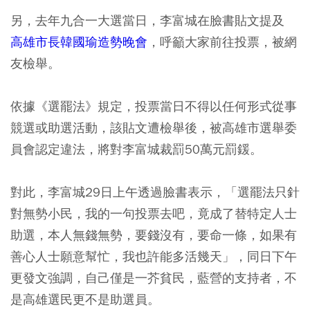
另，去年九合一大選當日，李富城在臉書貼文提及
高雄市長韓國瑜造勢晚會
，呼籲大家前往投票，被網
友檢舉。
依據《選罷法》規定，投票當日不得以任何形式從事
競選或助選活動，該貼文遭檢舉後，被高雄市選舉委
員會認定違法，將對李富城裁罰50萬元罰鍰。
對此，李富城29日上午透過臉書表示，「選罷法只針
對無勢小民，我的一句投票去吧，竟成了替特定人士
助選，本人無錢無勢，要錢沒有，要命一條，如果有
善心人士願意幫忙，我也許能多活幾天」，同日下午
更發文強調，自己僅是一芥貧民，藍營的支持者，不
是高雄選民更不是助選員。