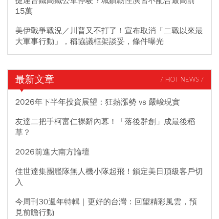
捷運台鐵高鐵公車停駛？城鎮韌性演習不配合最高罰
15萬
美伊戰爭戰況／川普又不打了！宣布取消「二戰以來最
大軍事行動」，稱協議框架談妥，條件曝光
最新文章
/ HOT NEWS /
2026年下半年投資展望：狂熱漲勢 vs 嚴峻現實
友達二把手柯富仁裸辭內幕！「落後群創」成最後稻
草？
2026前進大南方論壇
佳世達集團艦隊無人機小隊起飛！鎖定美日頂級客戶切
入
今周刊30週年特輯｜更好的台灣：回望精彩風雲，預
見前瞻行動