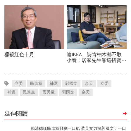
立委
民進黨
補選
郭國文
余天
立委
補選
民進黨
國民黨
郭國文
余天
延伸閱讀
賴清德嘆民進黨只剩一口氣 蔡英文力挺郭國文：一口