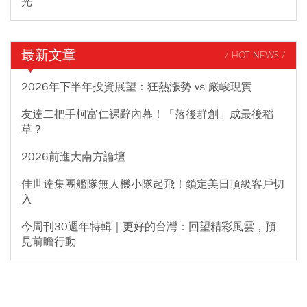
光
最新文章
/ HOT NEWS /
2026年下半年投資展望：狂熱漲勢 vs 嚴峻現實
友達二把手柯富仁裸辭內幕！「落後群創」成最後稻
草？
2026前進大南方論壇
佳世達集團艦隊無人機小隊起飛！鎖定美日頂級客戶切
入
今周刊30週年特輯｜更好的台灣：回望精彩風雲，預
見前瞻行動