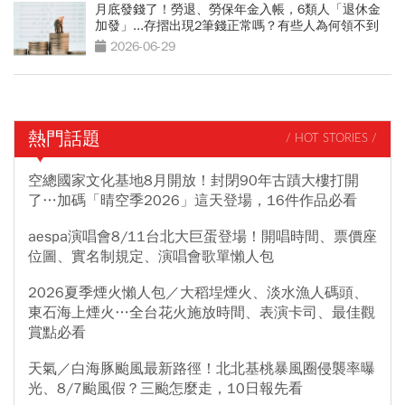
月底發錢了！勞退、勞保年金入帳，6類人「退休金
加發」...存摺出現2筆錢正常嗎？有些人為何領不到
2026-06-29
熱門話題
/ HOT STORIES /
空總國家文化基地8月開放！封閉90年古蹟大樓打開
了…加碼「晴空季2026」這天登場，16件作品必看
aespa演唱會8/11台北大巨蛋登場！開唱時間、票價座
位圖、實名制規定、演唱會歌單懶人包
2026夏季煙火懶人包／大稻埕煙火、淡水漁人碼頭、
東石海上煙火…全台花火施放時間、表演卡司、最佳觀
賞點必看
天氣／白海豚颱風最新路徑！北北基桃暴風圈侵襲率曝
光、8/7颱風假？三颱怎麼走，10日報先看