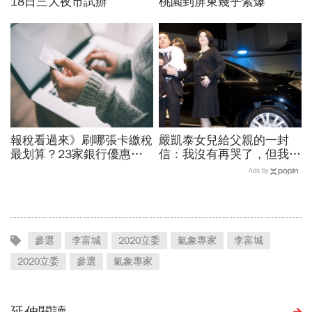
18日三大夜市試辦
桃園到屏東幾乎紫爆
報稅看過來》刷哪張卡繳稅
嚴凱泰女兒給父親的一封
最划算？23家銀行優惠比
信：我沒有再哭了，但我想
一比
你了....
Ads by
參選
李富城
2020立委
氣象專家
李富城
2020立委
參選
氣象專家