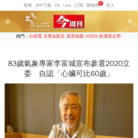
0
熱門：
台積電
兆豐金配息
股票抽籤
00929
航運股走勢
83歲氣象專家李富城宣布參選2020立
委 自認「心臟可比60歲」