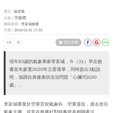
蘇君薇
字媒體
李富城臉書
2019-03-31 17:33
+A
-A
加入收藏
現年83歲的氣象專家李富城，今（31）早在臉
書宣布參選2020年立委選舉，同時提出3點說
明，強調自身健康狀況沒問題「心臟可比60
歲」。
李富城畢業於空軍官校氣象科、空軍退役，過去曾任
氣象主播，並常在臉書針對時事發表相關看法。