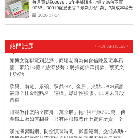
每月買1張00878，3年半能賺多少錢？為何不買
0056、00919配息更香？最新月領1萬、3萬成本曝光
2026-07-14
熱門話題
/ HOT ARTICLES /
顏博文從聯電到慈濟，商場老將為何會信陳昱瑄李易
儒、豪給10億？慈濟發聲：將捍衛信眾捐款、蔡英文
也說話
欣興、南電、景碩、臻鼎-KY、金居、尖點...PCB買誰
最賺？杜金龍點名「這檔」爆炸性強漲，11月末升段
首選
川湖做什麼的？躋身「萬金股」抱1張年賺760萬！傳
產鐵工廠如何翻身「只有兩根鐵憑什麼賣這麼貴」？
漢光演習斷網、防空演習時間！影響範圍、交通異動…