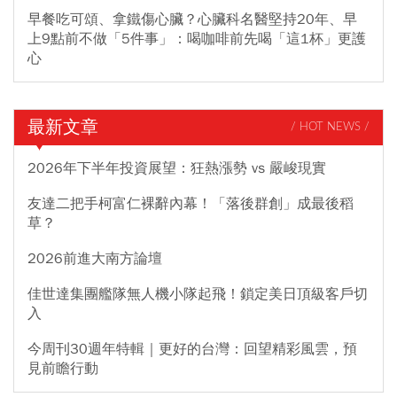
早餐吃可頌、拿鐵傷心臟？心臟科名醫堅持20年、早
上9點前不做「5件事」：喝咖啡前先喝「這1杯」更護
心
最新文章
/ HOT NEWS /
2026年下半年投資展望：狂熱漲勢 vs 嚴峻現實
友達二把手柯富仁裸辭內幕！「落後群創」成最後稻
草？
2026前進大南方論壇
佳世達集團艦隊無人機小隊起飛！鎖定美日頂級客戶切
入
今周刊30週年特輯｜更好的台灣：回望精彩風雲，預
見前瞻行動