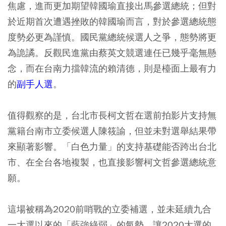
焦慮，進而更加期望韓國瑜直接出馬參選總統；但對
於近期首次遭遇挫敗的韓國瑜而言，對於參選總統態
度勢必更為謹慎。國民黨總統候選人之爭，態勢將更
為詭譎。反觀民進黨由蔡英文競選連任已幾乎毫無懸
念，而在台南力擋韓流的賴清德，則是檯面上最有力
的
副手人選
。
值得觀察的是，台北市長柯文哲在選前拍影片支持無
黨籍台南市立委候選人陳筱諭，但並未對選舉結果帶
來顯著影響。「白色力量」的支持基礎能否跨出台北
市、在全台各地複製，也直接影響柯文哲參選總統意
願。
這場被稱為2020前哨戰的立委補選，並未延續九合
一大選以來的「藍強綠弱」的氣勢，讓2020大選的