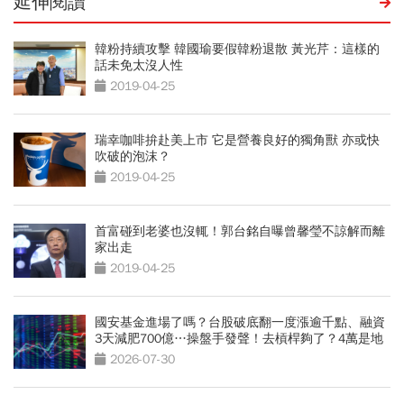
延伸閱讀
韓粉持續攻擊 韓國瑜要假韓粉退散 黃光芹：這樣的
話未免太沒人性
2019-04-25
瑞幸咖啡拚赴美上市 它是營養良好的獨角獸 亦或快
吹破的泡沫？
2019-04-25
首富碰到老婆也沒輒！郭台銘自曝曾馨瑩不諒解而離
家出走
2019-04-25
國安基金進場了嗎？台股破底翻一度漲逾千點、融資
3天減肥700億…操盤手發聲！去槓桿夠了？4萬是地
板？
2026-07-30