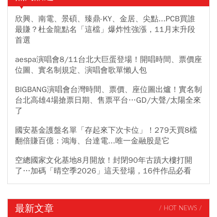
欣興、南電、景碩、臻鼎-KY、金居、尖點...PCB買誰
最賺？杜金龍點名「這檔」爆炸性強漲，11月末升段
首選
aespa演唱會8/11台北大巨蛋登場！開唱時間、票價座
位圖、實名制規定、演唱會歌單懶人包
BIGBANG演唱會台灣時間、票價、座位圖出爐！實名制
台北高雄4場搶票日期、售票平台…GD/大聲/太陽全來
了
國安基金護盤名單「存起來下次卡位」！279天買8檔
翻倍賺百億：鴻海、台達電...唯一金融股是它
空總國家文化基地8月開放！封閉90年古蹟大樓打開
了…加碼「晴空季2026」這天登場，16件作品必看
最新文章
/ HOT NEWS /