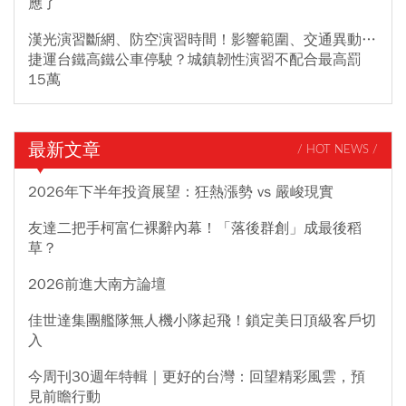
應了
漢光演習斷網、防空演習時間！影響範圍、交通異動…
捷運台鐵高鐵公車停駛？城鎮韌性演習不配合最高罰
15萬
最新文章
/ HOT NEWS /
2026年下半年投資展望：狂熱漲勢 vs 嚴峻現實
友達二把手柯富仁裸辭內幕！「落後群創」成最後稻
草？
2026前進大南方論壇
佳世達集團艦隊無人機小隊起飛！鎖定美日頂級客戶切
入
今周刊30週年特輯｜更好的台灣：回望精彩風雲，預
見前瞻行動