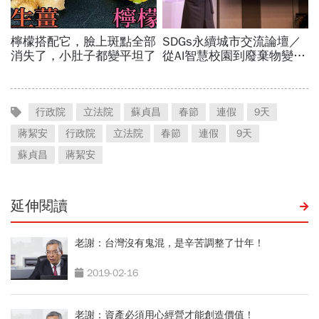
行政院
立法院
蘇貞昌
春節
連假
9天
蔣絜安
行政院
立法院
春節
連假
9天
蘇貞昌
蔣絜安
延伸閱讀
老謝：台灣沒有鬼混，是辛苦調整了廿年！
2019-02-16
老謝：資產必須用心經營才能創造價值！