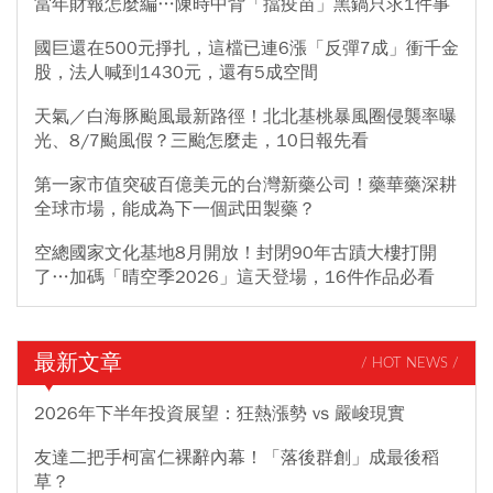
當年財報怎麼編…陳時中背「擋疫苗」黑鍋只求1件事
國巨還在500元掙扎，這檔已連6漲「反彈7成」衝千金
股，法人喊到1430元，還有5成空間
天氣／白海豚颱風最新路徑！北北基桃暴風圈侵襲率曝
光、8/7颱風假？三颱怎麼走，10日報先看
第一家市值突破百億美元的台灣新藥公司！藥華藥深耕
全球市場，能成為下一個武田製藥？
空總國家文化基地8月開放！封閉90年古蹟大樓打開
了…加碼「晴空季2026」這天登場，16件作品必看
最新文章
/ HOT NEWS /
2026年下半年投資展望：狂熱漲勢 vs 嚴峻現實
友達二把手柯富仁裸辭內幕！「落後群創」成最後稻
草？