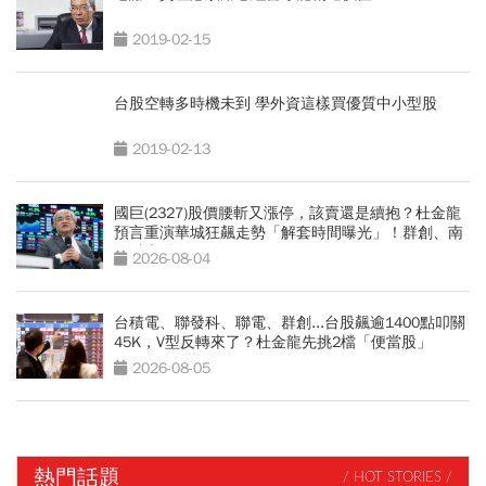
2019-02-15
台股空轉多時機未到 學外資這樣買優質中小型股
2019-02-13
國巨(2327)股價腰斬又漲停，該賣還是續抱？杜金龍
預言重演華城狂飆走勢「解套時間曝光」！群創、南
亞科也點名
2026-08-04
台積電、聯發科、聯電、群創...台股飆逾1400點叩關
45K，V型反轉來了？杜金龍先挑2檔「便當股」
2026-08-05
熱門話題
/ HOT STORIES /