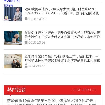
她49歲提早退休，8年去歐洲玩3趟、財產還成長
35%！0050、00679B...「8檔ETF」讓你有錢到老後
2025-10-09
從拚命加班的上班族，翻身百億富爸爸！變有錢人後
最大體悟：「領多少錢做多少事」的思維，為何害你
變窮？
2025-10-08
基米做什麼的？預計5月創新版上市，連虧數年、今
年強勢成長的秘密武器曝光！為何連晶圓代工大廠都
找上門？
2026-04-14
熱門話題
/ HOT ARTICLES /
慈濟被騙10億為何5年不報警、錢找到才認？他好奇：