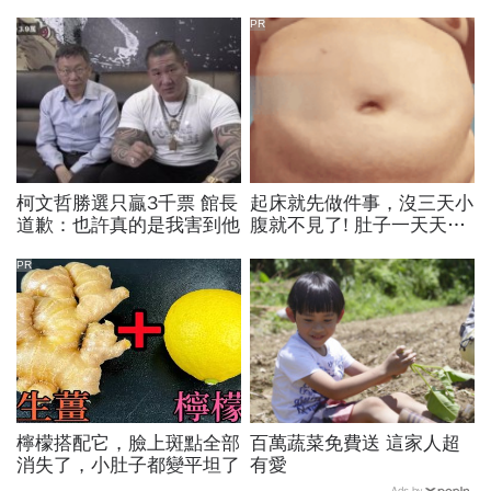
PR
柯文哲勝選只贏3千票 館長
起床就先做件事，沒三天小
道歉：也許真的是我害到他
腹就不見了! 肚子一天天變
小！
PR
檸檬搭配它，臉上斑點全部
百萬蔬菜免費送 這家人超
消失了，小肚子都變平坦了
有愛
Ads by