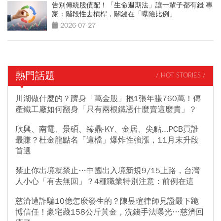
告別傳統股債配！「生命週期法」讓一輩子都有錢 專
家：階段性去槓桿，關鍵在「曝險比例」
2026-07-27
熱門話題
/ HOT STORIES /
川湖做什麼的？躋身「萬金股」抱1張年賺760萬！傳
產鐵工廠如何翻身「只有兩根鐵憑什麼賣這麼貴」？
欣興、南電、景碩、臻鼎-KY、金居、尖點...PCB買誰
最賺？杜金龍點名「這檔」爆炸性強漲，11月末升段
首選
禁止你出境就禁止…中國出入境新規9/15上路，台灣
人小心「有去無回」？4種職業特別注意：前例在這
慈濟遭詐騙10億怎麼發生的？陳昱瑄律師見證嚴下跪
博信任！豪宅藏158公斤黃金，洗錢手法曝光…慈濟回