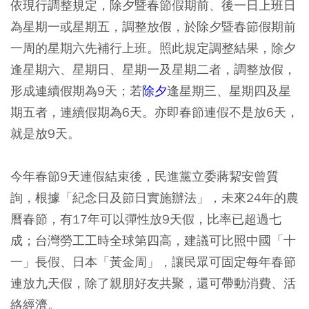
依現行調整規定，除夕暨春節假期前、後一日上班日
為星期一或星期五，調整放假，於除夕暨春節假期前
一周的星期六先補行上班。照此規定調整結果，除夕
逢星期六、星期日、星期一及星期二者，調整放假，
形成連續假期為9天；若
除夕
逢星期三、星期四及星
期五者，連續假期為6天。亦即春節連假不是放6天，
就是放9天。
今年春節9天連假結束後，民進黨立委蔣絜安曾質
詢，根據「紀念日及節日實施辦法」，未來24年的農
曆春節，有17年可以彈性放9天假，比率已超過七
成；台灣勞工工時全球第四高，建議可比照中國「十
一」長假、日本「黃金周」，讓民眾可固定每年春節
連放九天假，除了親朋好友共聚，還可帶動消費、活
絡經濟。