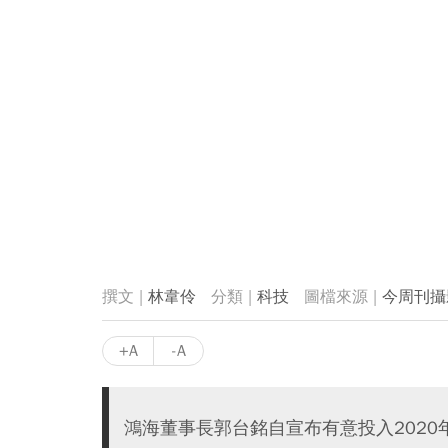
林韋伶
科技
今周刊攝
+A
-A
鴻海董事長郭台銘自宣布有意投入202