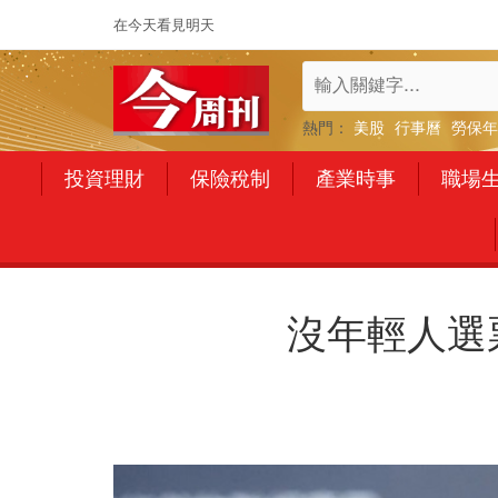
在今天看見明天
熱門：
美股
行事曆
勞保年
投資理財
保險稅制
產業時事
職場
沒年輕人選