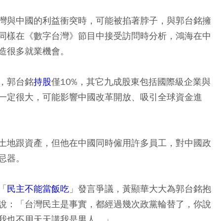
灣與中國的利益衝突時，可能被掐著脖子，與郭台銘擁
同樣在《數字台灣》節目中接受訪問時分析，鴻海在中
造很多就業機會。
，郭台銘
持股
僅10%，其它九成股東包括國際級企業與
一定很大，可能影響中國改革開放、吸引全球資金進
土地跟資產，但他在中國同時僱用許多員工，對中國政
忌器。
「
民主不能當飯吃
」發言爭議，黃顯華大大為郭台銘抱
說：「台灣民主是事實，都經過幾次政黨輪替了，你說
我也不用天天講我是男人。」