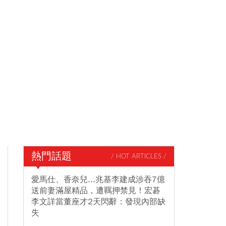
熱門話題
/ HOT ARTICLES /
愛馬仕、香奈兒...兆基李建成涉吞7億
送前妻滿屋精品，遭羈押禁見！宏碁
李文詳當董座才2天閃辭：發現內部缺
失