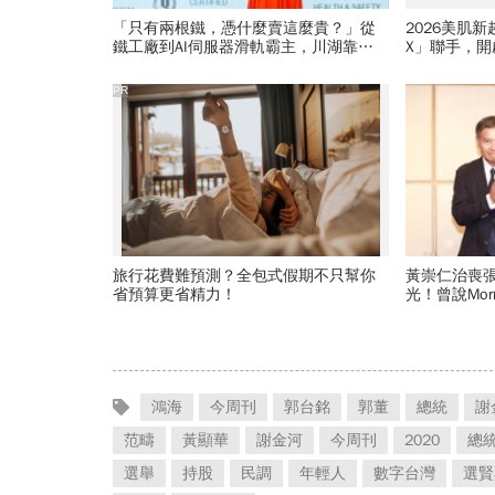
「只有兩根鐵，憑什麼賣這麼貴？」從
2026美肌
鐵工廠到AI伺服器滑軌霸主，川湖靠四
X」聯手，
大護城河創造超高毛利率
PR
旅行花費難預測？全包式假期不只幫你
黃崇仁治喪
省預算更省精力！
光！曾說Mo
幫我！遺屬
鴻海
今周刊
郭台銘
郭董
總統
謝
范疇
黃顯華
謝金河
今周刊
2020
總
選舉
持股
民調
年輕人
數字台灣
選賢