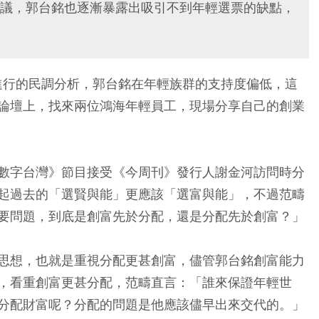
議，郭台銘也逐漸暴露出吸引不到年輕選票的缺點，
進行的民調分析，郭台銘在年輕族群的支持度偏低，這
論壇上，找來兩位鴻海年輕員工，現場分享自己的創業
數字台灣》節目接受《今周刊》發行人謝金河訪問時分
起過去的「選賢與能」更應該「選富與能」，不過范疇
要問題，到底是創富先於分配，還是分配先於創富？」
思想，也就是重視分配更甚創富，儘管郭台銘創富能力
，看重創富更甚分配，范疇直言：「誰來保證年輕世
分配財富呢？分配的問題是他應該儘早出來交代的。」