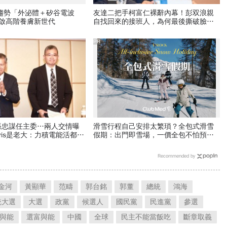
新趨勢「外泌體＋矽谷電波
友達二把手柯富仁裸辭內幕！彭双浪親
開啟高階養膚新世代
自找回來的接班人，為何最後撕破臉？
「落後群創」成最後稻草？
PR
張忠謀任主委…兩人交情曝
滑雪行程自己安排太繁瑣？全包式滑雪
rris是老大：力積電能活都他
假期：出門即雪場，一價全包不怕預算
發聲「明年定要配股」
爆表！
Recommended by
金河
黃顯華
范疇
郭台銘
郭董
總統
鴻海
統大選
大選
政黨
候選人
國民黨
民進黨
參選
與能
選富與能
中國
全球
民主不能當飯吃
斷章取義