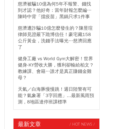
慈濟被騙10億為何5年不報警、錢找
到才認？他好奇：當年財報怎麼編…
陳時中背「擋疫苗」黑鍋只求1件事
慈濟遭詐騙10億怎麼發生的？陳昱瑄
律師見證嚴下跪博信任！豪宅藏158
公斤黃金，洗錢手法曝光…慈濟回應
了
健身工廠 vs World Gym大解密！世界
健身-KY營收大勝，獲利卻輸給柏文？
教練課、會籍…誰才是真正賺錢金雞
母？
天氣／白海豚慢慢跳！週日陸警有可
能？氣象署「3字回應」...最新風雨預
測，8地區達停班課標準
最新文章
/ HOT NEWS /