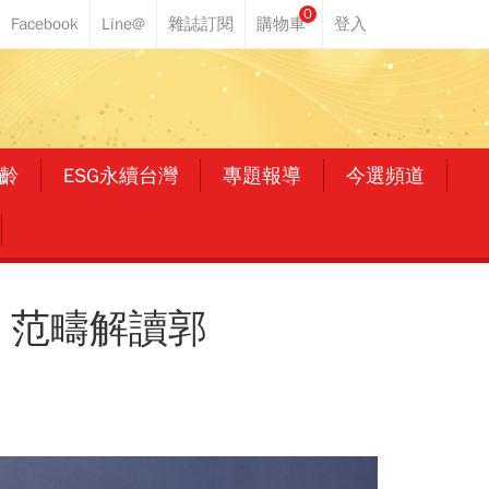
0
齡
ESG永續台灣
專題報導
今選頻道
、范疇解讀郭