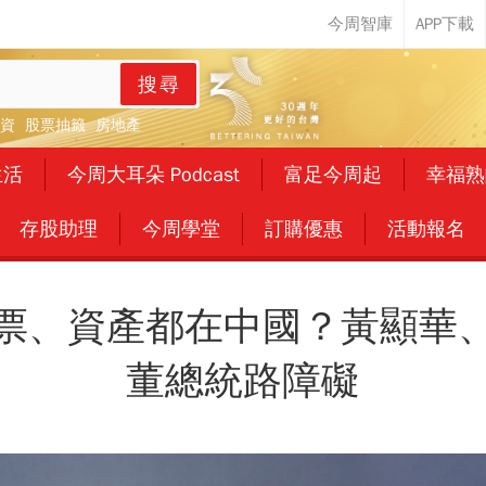
搜尋
資
股票抽籤
房地產
生活
今周大耳朵 Podcast
富足今周起
幸福熟
存股助理
今周學堂
訂購優惠
活動報名
票、資產都在中國？黃顯華
董總統路障礙