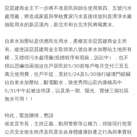
惡質建商金主下一步將不准居民與師生使用第四、五號污水
處理廠，將造成家庭與學校糞尿污水直接排放到直潭淨水廠
抽取用水的新店溪內，新北市和台北市民將喝糞水。
自來水加壓站是供應民生用水，產權並非惡質建商金主所
有。縱使該惡質建商金主取得第八號自來水加壓站土地所有
權，又標得污水處理廠(投標程序有瑕疵，訴訟中），也不
得以恐嚇信函強迫住戶居民於5/30前每戶每月交付三至五
萬元使用費，住戶不從，竟於5/24及5/30強行破壞門鎖竊
佔自來水加壓站，斷電斷水，致使秀岡山莊內康橋高中
5/31中午起被迫停課，以及第一期、陽光、寶徠三個社區
無水可用！！
特此，緊急陳情，懇請
侯友宜市長，主持正義，動用警察等公權力，排除現行危害
公共安全衛生秩序及民眾生命身體建康財產之行為與事實狀