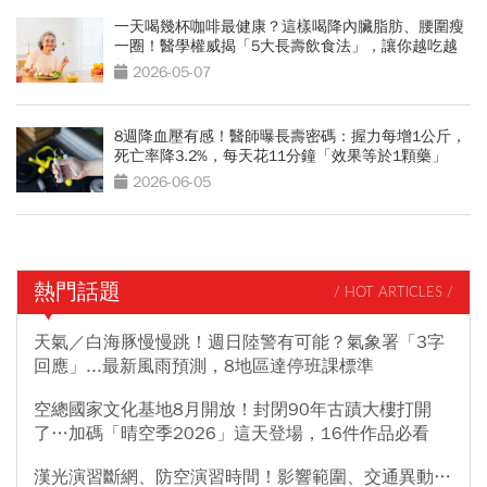
一天喝幾杯咖啡最健康？這樣喝降內臟脂肪、腰圍瘦
一圈！醫學權威揭「5大長壽飲食法」，讓你越吃越
年輕
2026-05-07
8週降血壓有感！醫師曝長壽密碼：握力每增1公斤，
死亡率降3.2%，每天花11分鐘「效果等於1顆藥」
2026-06-05
熱門話題
/ HOT ARTICLES /
天氣／白海豚慢慢跳！週日陸警有可能？氣象署「3字
回應」...最新風雨預測，8地區達停班課標準
空總國家文化基地8月開放！封閉90年古蹟大樓打開
了…加碼「晴空季2026」這天登場，16件作品必看
漢光演習斷網、防空演習時間！影響範圍、交通異動…