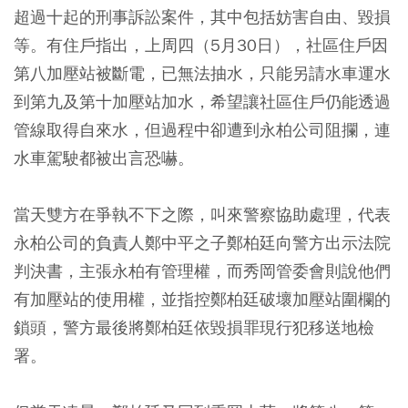
超過十起的刑事訴訟案件，其中包括妨害自由、毀損
等。有住戶指出，上周四（5月30日），社區住戶因
第八加壓站被斷電，已無法抽水，只能另請水車運水
到第九及第十加壓站加水，希望讓社區住戶仍能透過
管線取得自來水，但過程中卻遭到永柏公司阻攔，連
水車駕駛都被出言恐嚇。
當天雙方在爭執不下之際，叫來警察協助處理，代表
永柏公司的負責人鄭中平之子鄭柏廷向警方出示法院
判決書，主張永柏有管理權，而秀岡管委會則說他們
有加壓站的使用權，並指控鄭柏廷破壞加壓站圍欄的
鎖頭，警方最後將鄭柏廷依毀損罪現行犯移送地檢
署。