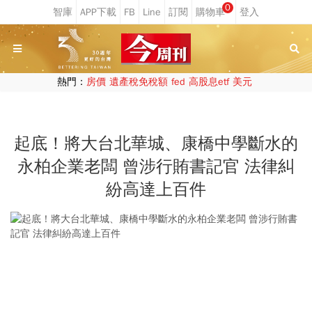
0
熱門：
房價
遺產稅免稅額
fed
高股息etf
美元
起底！將大台北華城、康橋中學斷水的
永柏企業老闆 曾涉行賄書記官 法律糾
紛高達上百件