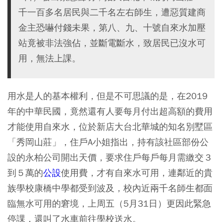
千一百多名居民與二千名左右師生，遭惡質建商
金主恐嚇付錢未果，第八、九、十號自來水加壓
站竟被非法強佔，並斷電斷水，致居民已沒水可
用，無法上課。
用水是人的基本權利，但是不可思議的是，在2019
年的中華民國，竟然還有人要每月付出超高額的費用
才能使用自來水，位於新店大台北華城的知名別墅區
「秀岡山莊」，住戶A小姐指出，持有該社區部份公
設的永柏公司開出天價，要求住戶每戶每月需繳交３
到５萬的
公設
使用費，才有自來水可用，連鄰近的貴
族學校康橋中學都受到波及，校內近兩千名師生都面
臨無水可用的窘境，上周五（5月31日）更因此緊急
停課，還叫了水車前往學校送水。