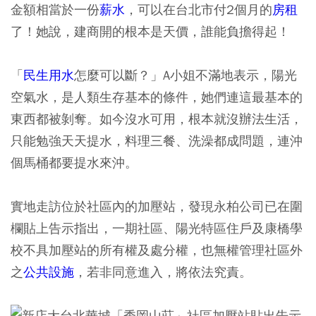
金額相當於一份
薪水
，可以在台北市付2個月的
房租
了！她說，建商開的根本是天價，誰能負擔得起！
「
民生用水
怎麼可以斷？」A小姐不滿地表示，陽光
空氣水，是人類生存基本的條件，她們連這最基本的
東西都被剝奪。如今沒水可用，根本就沒辦法生活，
只能勉強天天提水，料理三餐、洗澡都成問題，連沖
個馬桶都要提水來沖。
實地走訪位於社區內的加壓站，發現永柏公司已在圍
欄貼上告示指出，一期社區、陽光特區住戶及康橋學
校不具加壓站的所有權及處分權，也無權管理社區外
之
公共設施
，若非同意進入，將依法究責。