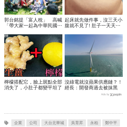
郭台銘提「富人稅」 高喊
起床就先做件事，沒三天小
「帶大家一起為中華民國賺
腹就不見了! 肚子一天天變
世界的錢！」
小！
PR
檸檬搭配它，臉上斑點全部
沒綠電就沒蘋果供應鏈？！
消失了，小肚子都變平坦了
經長：開發商過去被抹黑
Ads by
企業
公司
大台北華城
吳育昇
永柏
鄭中平