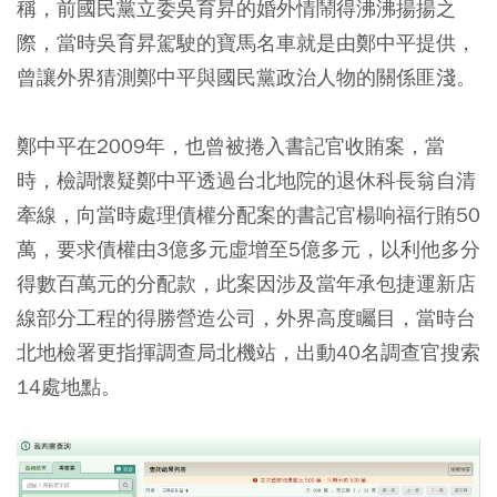
稱，前國民黨立委吳育昇的婚外情鬧得沸沸揚揚之
際，當時吳育昇駕駛的寶馬名車就是由鄭中平提供，
曾讓外界猜測鄭中平與國民黨政治人物的關係匪淺。
鄭中平在2009年，也曾被捲入書記官收賄案，當
時，檢調懷疑鄭中平透過台北地院的退休科長翁自清
牽線，向當時處理債權分配案的書記官楊响福行賄50
萬，要求債權由3億多元虛增至5億多元，以利他多分
得數百萬元的分配款，此案因涉及當年承包捷運新店
線部分工程的得勝營造公司，外界高度矚目，當時台
北地檢署更指揮調查局北機站，出動40名調查官搜索
14處地點。