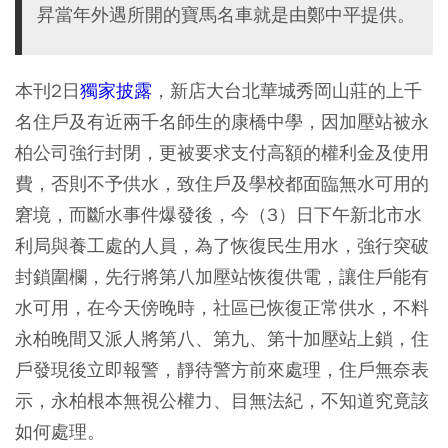
昇當年外遇所開的寶馬名車就是由鄭中平提供。
本刊2日
獨家披露
，新店大台北華城秀岡山莊的上千
名住戶及有近兩千名師生的康橋中學，因加壓站被永
柏公司強行封閉，更被要求支付高額的權利金及使用
費，否則不予供水，致住戶及學校都面臨無水可用的
窘境，而斷水事件爆發後，今（3）日下午新北市水
利局與養工處的人員，為了恢復民生用水，強行突破
封鎖圍欄，先行將第八加壓站恢復供電，讓住戶能有
水可用，在今天傍晚時，社區已恢復正常供水，不料
永柏晚間又派人將第八、第九、第十加壓站上鎖，住
戶發現後立即報警，靜待警方前來處理，住戶無奈表
示，永柏根本無視公權力、目無法紀，不知道究竟該
如何處理。