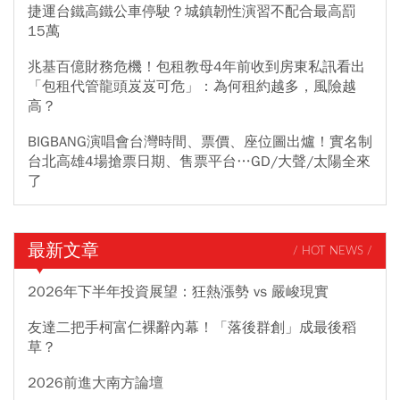
捷運台鐵高鐵公車停駛？城鎮韌性演習不配合最高罰
15萬
兆基百億財務危機！包租教母4年前收到房東私訊看出
「包租代管龍頭岌岌可危」：為何租約越多，風險越
高？
BIGBANG演唱會台灣時間、票價、座位圖出爐！實名制
台北高雄4場搶票日期、售票平台…GD/大聲/太陽全來
了
最新文章
/ HOT NEWS /
2026年下半年投資展望：狂熱漲勢 vs 嚴峻現實
友達二把手柯富仁裸辭內幕！「落後群創」成最後稻
草？
2026前進大南方論壇