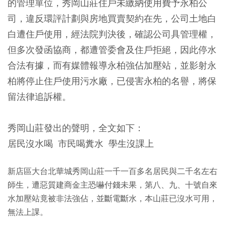
的管理單位，秀岡山莊住戶未繳納使用費予永柏公
司，違反環評計劃與房地買賣契約在先，公司土地白
白遭住戶使用，經法院判決後，確認公司具管理權，
但多次發函協商，都遭管委會及住戶拒絕，因此停水
合法有據，而有媒體報導永柏強佔加壓站，並影射永
柏將停止住戶使用污水廠，已侵害永柏的名譽，將保
留法律追訴權。
秀岡山莊發出的聲明，全文如下：
居民沒水喝 市民喝糞水 學生沒課上
新店區大台北華城秀岡山莊一千一百多名居民與二千名左右
師生，遭惡質建商金主恐嚇付錢未果，第八、九、十號自來
水加壓站竟被非法強佔，並斷電斷水，本山莊已沒水可用，
無法上課。