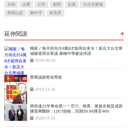
永柏
企業
公司
老闆
起底
大台北華城
秀岡山莊
鄭中平
吳育昇
延伸閱讀
獨家／每月得先付4萬8才能用自來水！新店大台北華
城爆發用水爭議 康橋中學被迫停課
2019-06-02
曹興誠搶救張秀政
2015-11-16
肺癌連21年奪命第一！空污、燒香、家族史都是成因
陳晉興醫師：LDCT篩檢，四期59.9%降至46%
2026-07-21