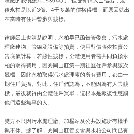
理廠的底價總共1689萬元，但據知情人士指出，最
後永柏是以近3倍、4千多萬的價格得標，而原因就出
在當時有住戶曾參與競標。
律師函上也清楚說明，永柏早已函告管委會，污水處
理廠建物、管線及設備等拍賣，使用對價將依拍賣公
告底價計算，若惡性競標，全體使用者需共同負擔永
柏的取得費用，因秀岡山莊第一期社區住戶參與該次
競標，因此永柏取得污水處理廠的所有費用，都由一
期住戶負擔。對此，住戶們認為，不能因為有人去競
標，最後就得由全體住戶買單，這根本是報復性懲罰
他們這些無辜的人。
雙方不只因污水處理廠、加壓站及公共設施所有權爭
執不休。據了解，秀岡山莊管委會與永柏公司間已有