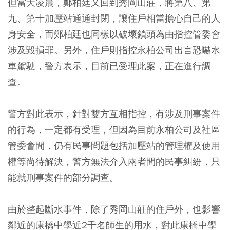
但當天凌晨，鄭柏廷又回到秀岡山莊，將第八、第
九、第十加壓站通通封閉，讓住戶相當擔心自己的人
身安全，而鄭柏廷也同樣以破壞鎖頭為由指控管委會
涉及毀損罪。另外，住戶則指控永柏公司出言恐嚇水
車駕駛，警方表示，目前已受理此案，正在進行調
查。
警方對此表示，針對雙方互相指控，有涉及刑事案件
的行為，一定都有受理，但因為目前永柏公司及社區
管委會間，仍有民事問題包括加壓站的管理權及使用
權等尚待解決，警方無法介入兩者間的民事糾紛，只
能就刑事案件的部分調查。
由於整起斷水事件，除了秀岡山莊的住戶外，也影響
鄰近的康橋中學近2千名師生的用水，對此康橋中學