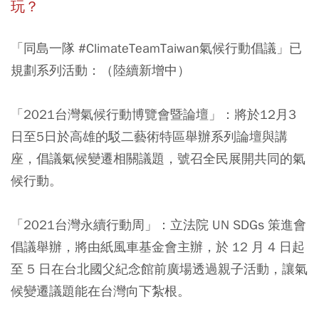
玩？
「同島一隊 #ClimateTeamTaiwan氣候行動倡議」已
規劃系列活動：（陸續新增中）
「
2021
台灣氣候行動博覽會暨論壇」：
將於12月3
日至5日於高雄的駁二藝術特區舉辦系列論壇與講
座，倡議氣候變遷相關議題，號召全民展開共同的氣
候行動。
「2021台灣永續行動周」：
立法院 UN SDGs 策進會
倡議舉辦，將由紙風車基金會主辦，於 12 月 4 日起
至 5 日在台北國父紀念館前廣場透過親子活動，讓氣
候變遷議題能在台灣向下紮根。