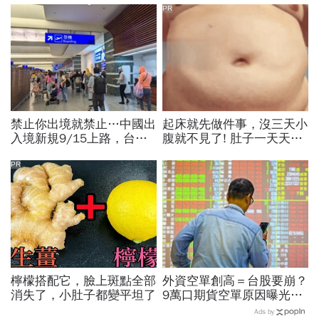
PR
禁止你出境就禁止…中國出
起床就先做件事，沒三天小
入境新規9/15上路，台灣
腹就不見了! 肚子一天天變
人小心「有去無回」？4種
小！
職業特別注意：前例在這
PR
檸檬搭配它，臉上斑點全部
外資空單創高＝台股要崩？
消失了，小肚子都變平坦了
9萬口期貨空單原因曝光！
華邦電、南亞科...老手喊
Ads by