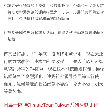
讓氣候永續議題主流化，也鼓勵政府、企業和公民皆應該
將氣候變遷列為營運的衝擊之一，進一步展開共同的氣候
行動，包括積極減碳和極端氣候調適
鼓勵全國各界發起響應活動，透過各式行動讓議題能向下
紮根
蔡其昌打趣，「千年來，沒有降雨就求雨；現在天運
行的方式改變，連求雨都要改變」，先人千餘年來智
慧統計歸納的24節氣，現在也不能按照邏輯走，極端
氣候肇生了劇烈變化，連媽祖都很難按照節氣行使；
顯見，氣候變遷的倡議已刻不容緩，今天不做，明天
等著後悔。
同島一隊
#ClimateTeamTaiwan
系列活動哪裡