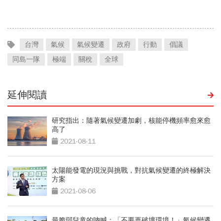
「快換9檔AI飆股」賺Q3大
行情
台灣
氣候
氣候變遷
政府
行動
倡議
同島一隊
極端
關稅
全球
延伸閱讀
研究指出：隨著氣候變遷加劇，核能停機頻率愈來愈
高了
2021-08-11
太陽能發電的現況與挑戰，對抗氣候變遷的終極解決
方案
2021-08-06
最脆弱兒童的吶喊：「不要再破壞環境！」氣候變遷