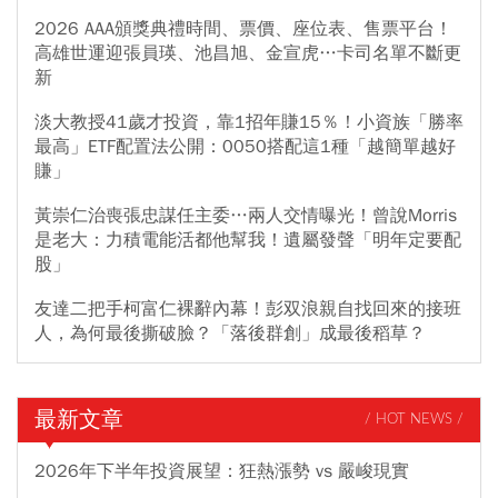
2026 AAA頒獎典禮時間、票價、座位表、售票平台！
高雄世運迎張員瑛、池昌旭、金宣虎…卡司名單不斷更
新
淡大教授41歲才投資，靠1招年賺15％！小資族「勝率
最高」ETF配置法公開：0050搭配這1種「越簡單越好
賺」
黃崇仁治喪張忠謀任主委…兩人交情曝光！曾說Morris
是老大：力積電能活都他幫我！遺屬發聲「明年定要配
股」
友達二把手柯富仁裸辭內幕！彭双浪親自找回來的接班
人，為何最後撕破臉？「落後群創」成最後稻草？
最新文章
/ HOT NEWS /
2026年下半年投資展望：狂熱漲勢 vs 嚴峻現實