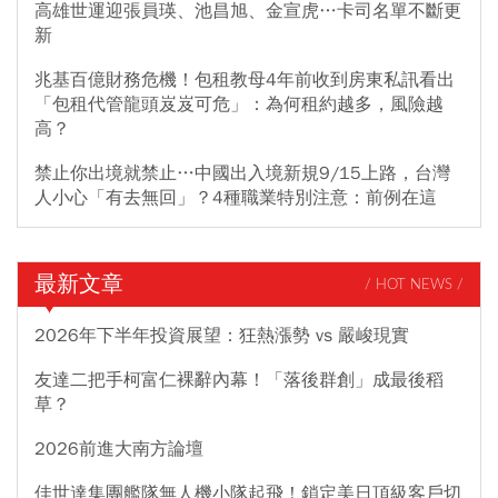
高雄世運迎張員瑛、池昌旭、金宣虎…卡司名單不斷更
新
兆基百億財務危機！包租教母4年前收到房東私訊看出
「包租代管龍頭岌岌可危」：為何租約越多，風險越
高？
禁止你出境就禁止…中國出入境新規9/15上路，台灣
人小心「有去無回」？4種職業特別注意：前例在這
最新文章
/ HOT NEWS /
2026年下半年投資展望：狂熱漲勢 vs 嚴峻現實
友達二把手柯富仁裸辭內幕！「落後群創」成最後稻
草？
2026前進大南方論壇
佳世達集團艦隊無人機小隊起飛！鎖定美日頂級客戶切