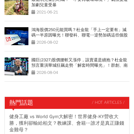
加劇兒童受暴
2021-06-21
鴻海股價250元能買嗎？杜金龍「手上一定要有」減
碼一半原因曝光！聯發科、聯電…逆勢加碼這些個股
2026-08-02
國巨(2327)股價腰斬又漲停，該賣還是續抱？杜金龍
預言重演華城狂飆走勢「解套時間曝光」！群創、南
亞科也點名
2026-08-04
熱門話題
/ HOT ARTICLES /
健身工廠 vs World Gym大解密！世界健身-KY營收大
勝，獲利卻輸給柏文？教練課、會籍…誰才是真正賺錢
金雞母？