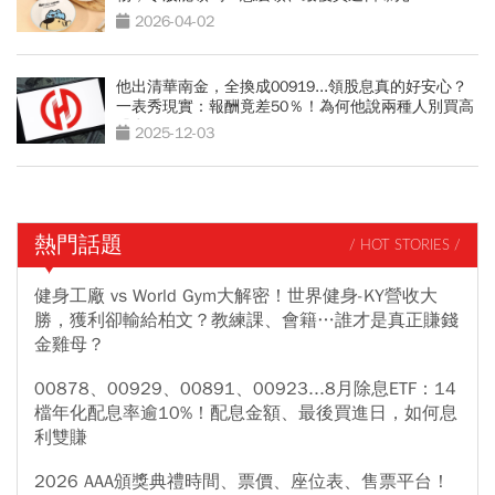
2026-04-02
他出清華南金，全換成00919...領股息真的好安心？
一表秀現實：報酬竟差50％！為何他說兩種人別買高
股息
2025-12-03
熱門話題
/ HOT STORIES /
健身工廠 vs World Gym大解密！世界健身-KY營收大
勝，獲利卻輸給柏文？教練課、會籍…誰才是真正賺錢
金雞母？
00878、00929、00891、00923...8月除息ETF：14
檔年化配息率逾10%！配息金額、最後買進日，如何息
利雙賺
2026 AAA頒獎典禮時間、票價、座位表、售票平台！