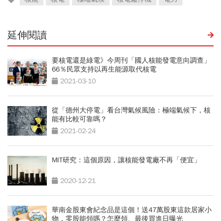
延伸閱讀
要核電還是綠電》今周刊「國人核能發電意向調查」
66％民眾支持以再生能源取代核電
2021-03-10
從「德州大停電」看台灣氣候風險：極端氣候下，核
能有比較可靠嗎？
2021-02-24
MIT研究：這個原因，讓核能發電廠不再「便宜」
2020-12-21
華南金股東會紀念品是這個！送47萬股東這款居家小
物，零股能領嗎？怎麼領、最後買進日曝光