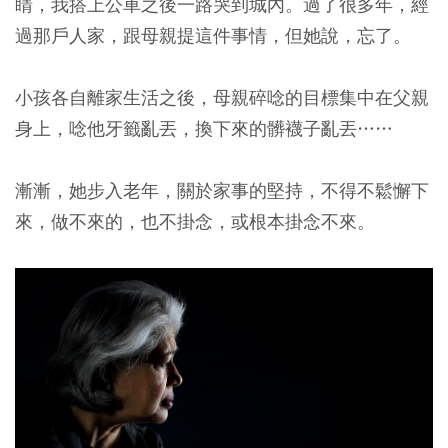
睛，我搭上公車之後一路哭到城內。過了很多年，經
過那戶人家，跟母親提這件事情，但她說，忘了。
小孩各自離家生活之後，母親碎唸的目標集中在父親
身上，唸他牙籤亂丟，換下來的髒襪子亂丟……
漸漸，她步入老年，關於家事的堅持，不得不鬆懈下
來，做不來的，也不掛念，或根本掛念不來。