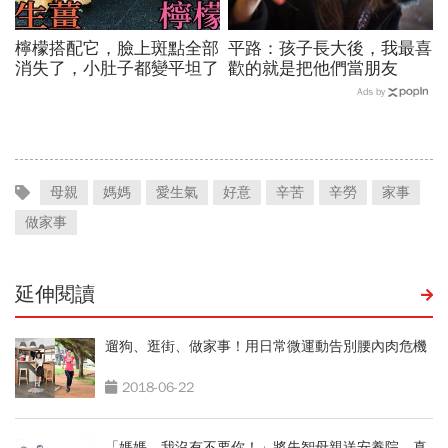
檸檬搭配它，臉上斑點全部
平路：孩子長大後，我最喜
消失了，小肚子都變平坦了
歡的就是把他們當朋友
Ads by
母親
媽媽
愛生氣
好意
辛苦
辛勞
家事
做家事
延伸閱讀
遛狗、逛街、做家事！用日常微運動告別腰內肉危機
2018-06-22
「媽媽，我沒有不要你！」將失智母親送安養院，真