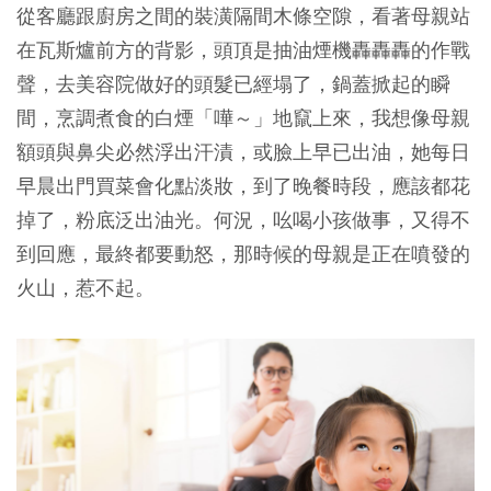
從客廳跟廚房之間的裝潢隔間木條空隙，看著母親站
在瓦斯爐前方的背影，頭頂是抽油煙機轟轟轟的作戰
聲，去美容院做好的頭髮已經塌了，鍋蓋掀起的瞬
間，烹調煮食的白煙「嘩～」地竄上來，我想像母親
額頭與鼻尖必然浮出汗漬，或臉上早已出油，她每日
早晨出門買菜會化點淡妝，到了晚餐時段，應該都花
掉了，粉底泛出油光。何況，吆喝小孩做事，又得不
到回應，最終都要動怒，那時候的母親是正在噴發的
火山，惹不起。