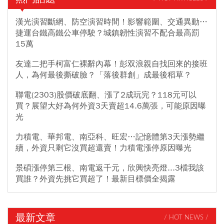
漢光演習斷網、防空演習時間！影響範圍、交通異動…
捷運台鐵高鐵公車停駛？城鎮韌性演習不配合最高罰
15萬
友達二把手柯富仁裸辭內幕！彭双浪親自找回來的接班
人，為何最後撕破臉？「落後群創」成最後稻草？
聯電(2303)股價破底翻、漲了2成玩完？118元可以
買？展望大好為何外資3天賣超14.6萬張，可能原因曝
光
力積電、華邦電、南亞科、旺宏…記憶體第3天漲勢繼
續，外資只剩它沒買超還賣！力積電漲停原因曝光
景碩漲停第三根、南電返千元，欣興快亮燈...3檔我該
買誰？外資先挑它買超了！最新目標價全揭露
最新文章
/ HOT NEWS /