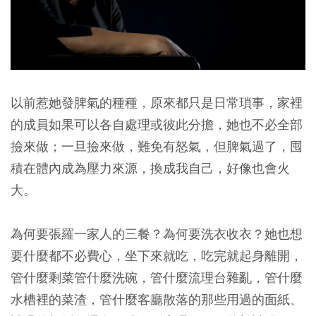
以前惹她發脾氣的種種，原來都只是日常瑣事，家裡
的成員如果可以各自處理或彼此分擔，她也不必全部
撿來做；一旦撿來做，難免有怒氣，但脾氣過了，囤
積在體內成為壓力來源，換成我自己，好像也會火
大。
為何要張羅一家人的三餐？為何要洗衣收衣？她也想
要什麼都不必費心，坐下來就吃，吃完就起身離開，
管什麼剩菜管什麼洗碗，管什麼流理台雜亂，管什麼
水槽裡的菜渣，管什麼客廳散落的那些用過的面紙、