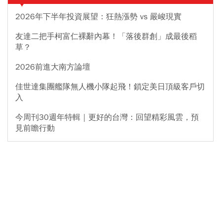
2026年下半年投資展望：狂熱漲勢 vs 嚴峻現實
友達二把手柯富仁裸辭內幕！「落後群創」成最後稻
草？
2026前進大南方論壇
佳世達集團艦隊無人機小隊起飛！鎖定美日頂級客戶切
入
今周刊30週年特輯｜更好的台灣：回望精彩風雲，預
見前瞻行動