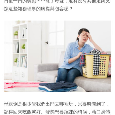
日復一日的勞動……除了母愛，還有沒有其他足夠支
撐這些雜務瑣事的胸襟與包容呢？
母親倒是很少管我們出門去哪裡玩，只要時間到了，
記得回來吃飯就好。發懶想要蹺課的時候，藉口身體