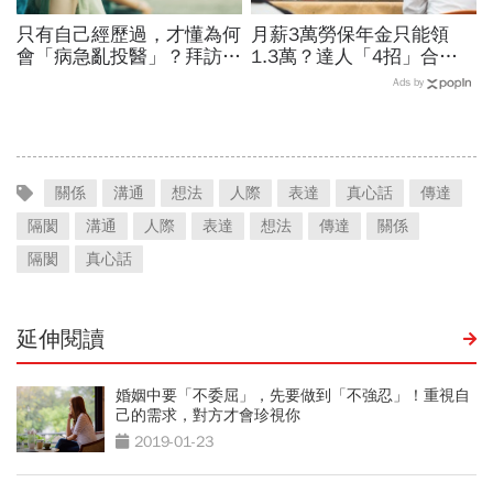
只有自己經歷過，才懂為何
月薪3萬勞保年金只能領
會「病急亂投醫」？拜訪好
1.3萬？達人「4招」合法
幾位民俗療法老師，她有
調高勞保投保薪資：不求老
Ads by
「這些」心得
闆加薪、退休月領2.5萬年
金
關係
溝通
想法
人際
表達
真心話
傳達
隔閡
溝通
人際
表達
想法
傳達
關係
隔閡
真心話
延伸閱讀
婚姻中要「不委屈」，先要做到「不強忍」！重視自
己的需求，對方才會珍視你
2019-01-23