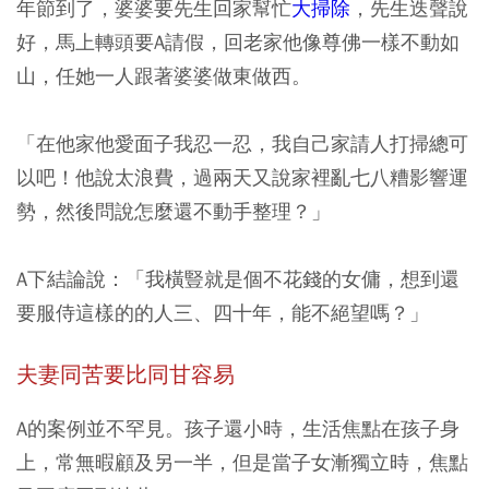
年節到了，婆婆要先生回家幫忙
大掃除
，先生迭聲說
好，馬上轉頭要A請假，回老家他像尊佛一樣不動如
山，任她一人跟著婆婆做東做西。
「在他家他愛面子我忍一忍，我自己家請人打掃總可
以吧！他說太浪費，過兩天又說家裡亂七八糟影響運
勢，然後問說怎麼還不動手整理？」
A下結論說：「我橫豎就是個不花錢的女傭，想到還
要服侍這樣的的人三、四十年，能不絕望嗎？」
夫妻同苦要比同甘容易
A的案例並不罕見。孩子還小時，生活焦點在孩子身
上，常無暇顧及另一半，但是當子女漸獨立時，焦點