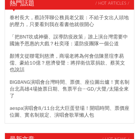
熱門話題
/ HOT ARTICLES /
眷村長大，蔡詩萍聊公務員老父親：不給子女出人頭地
的壓力，只要看到我在看書他就很開心
「把BNT吹成神藥、誤導防疫政策」誰上演台灣需要中
國施予恩惠的大戲？杜奕瑾：還防疫團隊一個公道
顏博文從聯電到慈濟，商場老將為何會信陳昱瑄李易
儒、豪給10億？慈濟發聲：將捍衛信眾捐款、蔡英文
也說話
BIGBANG演唱會台灣時間、票價、座位圖出爐！實名制
台北高雄4場搶票日期、售票平台…GD/大聲/太陽全來
了
aespa演唱會8/11台北大巨蛋登場！開唱時間、票價座
位圖、實名制規定、演唱會歌單懶人包