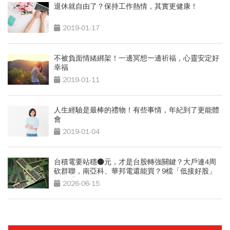
退休就自由了？保持工作熱情，其實更健康！
2019-01-17
不被負面情緒綁架！一邊冥想一邊祈福，心靈安定好
幸福
2019-01-11
人生經驗是最棒的禮物！有些事情，年紀到了更能體
會
2019-01-04
台積電要站穩●元，才是台股轉強關鍵？大戶連4周
砍群聯，南亞科、華邦電還能買？9檔「低接好股」
一次看
2026-06-15