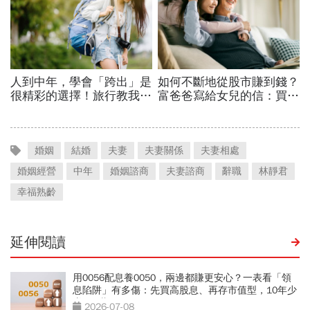
婚姻
結婚
夫妻
夫妻關係
夫妻相處
婚姻經營
中年
婚姻諮商
夫妻諮商
辭職
林靜君
幸福熟齡
延伸閱讀
用0056配息養0050，兩邊都賺更安心？一表看「領
息陷阱」有多傷：先買高股息、再存市值型，10年少
賺330萬
2026-07-08