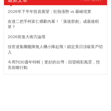
最新文章
/ HOT NEWS /
2026年下半年投資展望：狂熱漲勢 vs 嚴峻現實
友達二把手柯富仁裸辭內幕！「落後群創」成最後稻
草？
2026前進大南方論壇
佳世達集團艦隊無人機小隊起飛！鎖定美日頂級客戶切
入
今周刊30週年特輯｜更好的台灣：回望精彩風雲，預
見前瞻行動