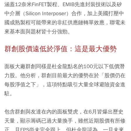
涵蓋12奈米FinFET製程、EMIB先進封裝技術以及矽
中介層（Silicon Interposer）合作，加上美國打壓中
國成熟製程可能帶來的非紅供應鏈轉單效應，聯電未
來基本面與題材皆十分強勁。
群創股價遠低於淨值：這是最大優勢
面板大廠群創同樣是杜金龍點名的100元以下低價潛
力股。他分析，群創目前最大的優勢在於「股價仍在
每股淨值之下」，這項特點吸引大量全球避險資金進
駐。
包含群創與友達在內的面板雙虎，在6月皆爆出歷史
天量，顯示籌碼已過大量換手，雖然近期股價有所修
正，且EPS尚未完全跟上，但杜金龍認為，一旦未來