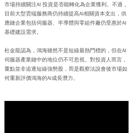
市場持續關注AI 投資是否能轉化為企業獲利。不過，
目前大型雲端服務商仍持續提高AI相關資本支出，供
應鏈企業包括伺服器、半導體與零組件廠仍受惠於AI
基礎建設需求。
杜金龍認為，鴻海雖然不是短線最熱門標的，但在AI
伺服器產業鏈中的地位仍不可忽視。對投資人而言，
重點並非追逐短線強勢股，而是觀察法說會後市場如
何重新評價鴻海的AI成長潛力。