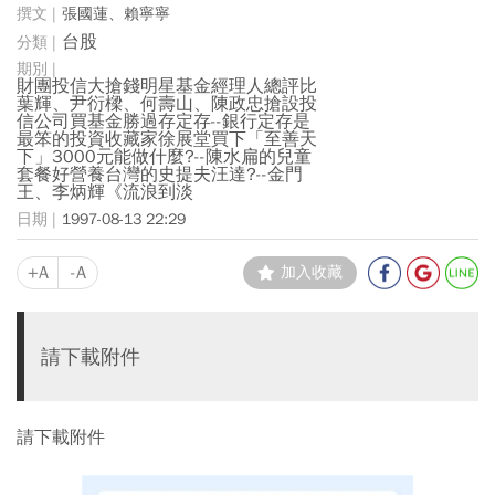
張國蓮、賴寧寧
台股
財團投信大搶錢明星基金經理人總評比
葉輝、尹衍樑、何壽山、陳政忠搶設投
信公司買基金勝過存定存--銀行定存是
最笨的投資收藏家徐展堂買下「至善天
下」3000元能做什麼?--陳水扁的兒童
套餐好營養台灣的史提夫汪達?--金門
王、李炳輝《流浪到淡
1997-08-13 22:29
+A
-A
加入收藏
請下載附件
請下載附件