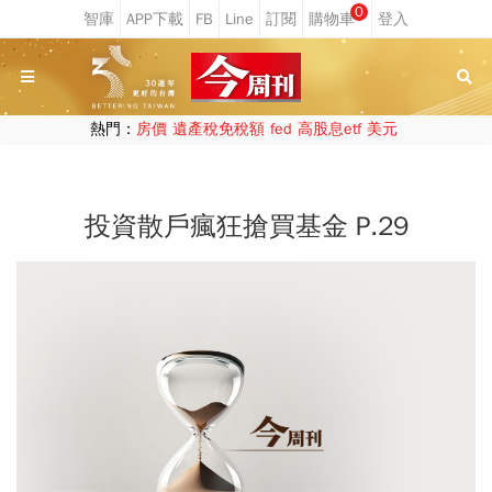
0
熱門：
房價
遺產稅免稅額
fed
高股息etf
美元
投資散戶瘋狂搶買基金 P.29