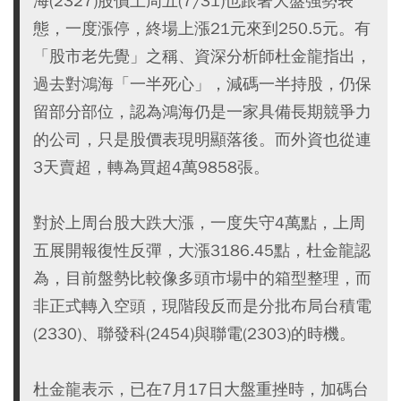
海(2327)股價上周五(7/31)也跟著大盤強勢表
態，一度漲停，終場上漲21元來到250.5元。有
「股市老先覺」之稱、資深分析師杜金龍指出，
過去對鴻海「一半死心」，減碼一半持股，仍保
留部分部位，認為鴻海仍是一家具備長期競爭力
的公司，只是股價表現明顯落後。而外資也從連
3天賣超，轉為買超4萬9858張。
對於上周台股大跌大漲，一度失守4萬點，上周
五展開報復性反彈，大漲3186.45點，杜金龍認
為，目前盤勢比較像多頭市場中的箱型整理，而
非正式轉入空頭，現階段反而是分批布局台積電
(2330)、聯發科(2454)與聯電(2303)的時機。
杜金龍表示，已在7月17日大盤重挫時，加碼台