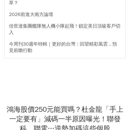
草？
2026前進大南方論壇
佳世達集團艦隊無人機小隊起飛！鎖定美日頂級客戶切
入
今周刊30週年特輯｜更好的台灣：回望精彩風雲，預
見前瞻行動
鴻海股價250元能買嗎？杜金龍「手上
一定要有」減碼一半原因曝光！聯發
科、聯電…逆勢加碼這些個股