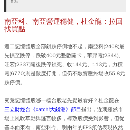
的。
南亞科、南亞營運穩健，杜金龍：拉回
找買點
週二記憶體股全部鎖跌停倒地不起，南亞科(2408)最
先摜至跌停，跌破400元整數關卡，華邦電(2344)、
旺宏(2337)隨後跌停鎖死、收144元、113元，力積
電(6770)則是數度打開，但仍不敵賣壓終場收55.8元
跌停價。
究竟記憶體股哪一檔台股老先覺最看好？杜金龍在
三立財經台《catch!大錢潮》節目
指出，近期雖然市
場上風吹草動與謠言較多，導致股價受到影響，但從
基本面來看，南亞科今、明兩年的EPS預估表現依然