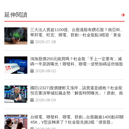
延伸閱讀
三大法人賣超1100億、台股逃殺有鑽石股？南亞科、
華邦電、旺宏、聯電、群創…杜金龍點3檔迎「黃金
坑」買點
2026-07-28
鴻海股價250元能買嗎？杜金龍「手上一定要有」減
碼一半原因曝光！聯發科、聯電…逆勢加碼這些個股
2026-08-02
國巨(2327)股價腰斬又漲停，該賣還是續抱？杜金龍
預言重演華城狂飆走勢「解套時間曝光」！群創、南
亞科也點名
2026-08-04
台積電、聯發科、聯電、群創...台股飆逾1400點叩關
45K，V型反轉來了？杜金龍先挑2檔「便當股」