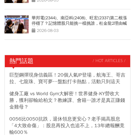
2026-08-05
華邦電(2344)、南亞科(2408)、旺宏(2337)第二根漲
停穩了？記憶體股只能挑一檔挑誰，杜金龍2理由喊
選它
2026-08-03
熱門話題
/ HOT ARTICLES /
巨型鋼彈現身信義區！20個人氣IP登場，航海王、哥吉
拉、七龍珠、寶可夢…盤點打卡熱點，活動只到這天
健身工廠 vs World Gym大解密！世界健身-KY營收大
勝，獲利卻輸給柏文？教練課、會籍…誰才是真正賺錢
金雞母？
0056比0050抗跌，退休領息更安心？老手揭高股息
「4大致命傷」：股息再投入也追不上，13年總報酬竟
輸600％