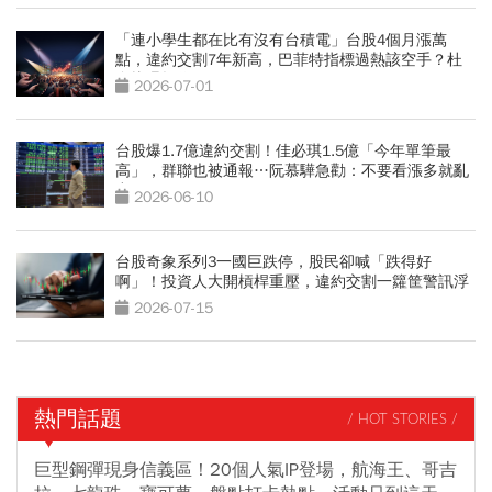
「連小學生都在比有沒有台積電」台股4個月漲萬
點，違約交割7年新高，巴菲特指標過熱該空手？杜
金龍曝操作
2026-07-01
台股爆1.7億違約交割！佳必琪1.5億「今年單筆最
高」，群聯也被通報…阮慕驊急勸：不要看漲多就亂
空
2026-06-10
台股奇象系列3一國巨跌停，股民卻喊「跌得好
啊」！投資人大開槓桿重壓，違約交割一籮筐警訊浮
現
2026-07-15
熱門話題
/ HOT STORIES /
巨型鋼彈現身信義區！20個人氣IP登場，航海王、哥吉