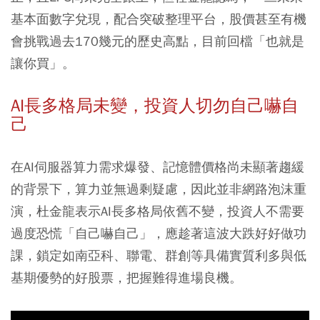
基本面數字兌現，配合突破整理平台，股價甚至有機
會挑戰過去170幾元的歷史高點，目前回檔「也就是
讓你買」。
AI長多格局未變，投資人切勿自己嚇自
己
在AI伺服器算力需求爆發、記憶體價格尚未顯著趨緩
的背景下，算力並無過剩疑慮，因此並非網路泡沫重
演，杜金龍表示AI長多格局依舊不變，投資人不需要
過度恐慌「自己嚇自己」，應趁著這波大跌好好做功
課，鎖定如南亞科、聯電、群創等具備實質利多與低
基期優勢的好股票，把握難得進場良機。