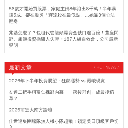
56歲才開始買股票，家庭主婦8年滾出8千萬！半年暴
賺5成、卻在股災「輝達殺在最低點」...她靠3個心法
翻身
兆基怎麼了？包租代管龍頭爆資金缺口逾百億！董座閃
辭、趙姬投資操盤人失聯…187人組自救會，公司最新
聲明
最新文章
/ HOT NEWS /
2026年下半年投資展望：狂熱漲勢 vs 嚴峻現實
友達二把手柯富仁裸辭內幕！「落後群創」成最後稻
草？
2026前進大南方論壇
佳世達集團艦隊無人機小隊起飛！鎖定美日頂級客戶切
入