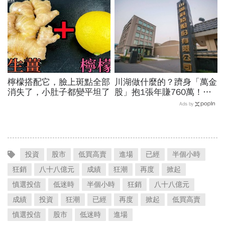
11月末升段首選，V轉反彈
最快
檸檬搭配它，臉上斑點全部
川湖做什麼的？躋身「萬金
消失了，小肚子都變平坦了
股」抱1張年賺760萬！傳
產鐵工廠如何翻身「只有兩
Ads by
根鐵憑什麼賣這麼貴」？
投資
股市
低買高賣
進場
已經
半個小時
狂銷
八十八億元
成績
狂潮
再度
掀起
慎選投信
低迷時
半個小時
狂銷
八十八億元
成績
投資
狂潮
已經
再度
掀起
低買高賣
慎選投信
股市
低迷時
進場