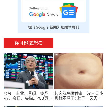
你可能還想看
PR
欣興、南電、景碩、臻鼎-
起床就先做件事，沒三天小
KY、金居、尖點...PCB買誰
腹就不見了! 肚子一天天變
最賺？杜金龍點名「這檔」
小！
PR