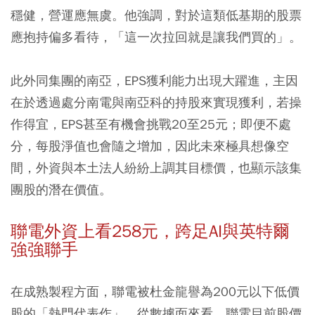
穩健，營運應無虞。他強調，對於這類低基期的股票
應抱持偏多看待，「這一次拉回就是讓我們買的」。
此外同集團的南亞，EPS獲利能力出現大躍進，主因
在於透過處分南電與南亞科的持股來實現獲利，若操
作得宜，EPS甚至有機會挑戰20至25元；即便不處
分，每股淨值也會隨之增加，因此未來極具想像空
間，外資與本土法人紛紛上調其目標價，也顯示該集
團股的潛在價值。
聯電外資上看258元，跨足AI與英特爾
強強聯手
在成熟製程方面，聯電被杜金龍譽為200元以下低價
股的「熱門代表作」。從數據面來看，聯電目前股價