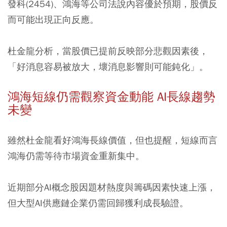
發科(2454)、鴻海等公司法說內容優於預期，股價反
而可能出現正向反應。
杜金龍分析，當股價已提前反映部分悲觀因素後，
「好消息容易被放大，壞消息影響則可能鈍化」。
鴻海短線仍需觀察資金動能 AI長線趨勢
未變
雖然杜金龍看好鴻海長線價值，但也提醒，短線而言
鴻海仍需等待市場資金重新集中。
近期部分AI概念股因題材熱度與籌碼因素快速上漲，
但大型AI供應鏈企業仍需回歸獲利成長驗證。