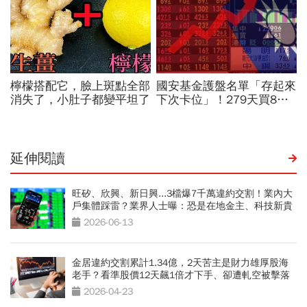
延伸閱讀
旺矽、欣興、新日興...3檔爆7千萬違約交割！業內大
戶集體踩雷？業界人士曝：恐是在地金主、科技新貴
2026-06-13
金居違約交割累計1.34億，2天苦主是財力雄厚股海
老手？看準股價12天飆1倍才下手、卻遭軋空被擊落
2026-04-23