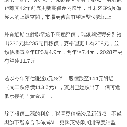
距離其42年前歷史新高僅差兩塊半，且未來EPS具備
極大的上調空間，市場更傳言有望達雙位數以上。
外資近期也對聯電給予高度評價，瑞銀與滙豐分別給
出230元與235元目標價，麥格理更上看258元，並
預估聯電今年EPS為4.9元，明年達7.4元，2028年更
有望達11.7元。
若以今年預估賺近5元來算，股價跌至144元附近
（周二跌停價113.5元），實則已經跌出了一個可逢
低承接的「黃金坑」。
除了報價上漲的利多，聯電更積極跨足新領域，不僅
與旗下智原合作佈局AI，更與英特爾展開深度結盟，