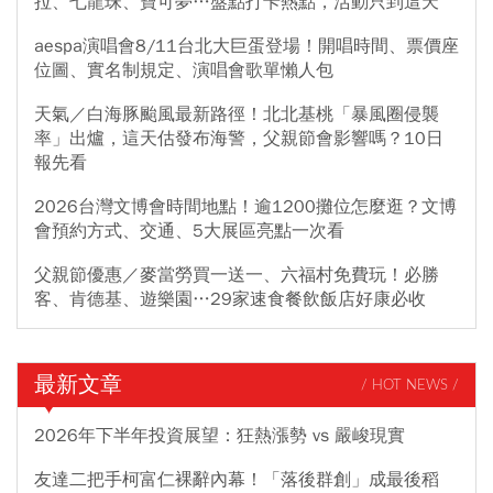
拉、七龍珠、寶可夢…盤點打卡熱點，活動只到這天
aespa演唱會8/11台北大巨蛋登場！開唱時間、票價座
位圖、實名制規定、演唱會歌單懶人包
天氣／白海豚颱風最新路徑！北北基桃「暴風圈侵襲
率」出爐，這天估發布海警，父親節會影響嗎？10日
報先看
2026台灣文博會時間地點！逾1200攤位怎麼逛？文博
會預約方式、交通、5大展區亮點一次看
父親節優惠／麥當勞買一送一、六福村免費玩！必勝
客、肯德基、遊樂園…29家速食餐飲飯店好康必收
最新文章
/ HOT NEWS /
2026年下半年投資展望：狂熱漲勢 vs 嚴峻現實
友達二把手柯富仁裸辭內幕！「落後群創」成最後稻