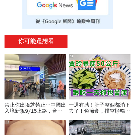
你可能還想看
PR
禁止你出境就禁止…中國出
一週有感！肚子整個都消下
入境新規9/15上路，台灣
去了！免節食，排空順暢就
人小心「有去無回」？4種
夠
職業特別注意：前例在這
PR