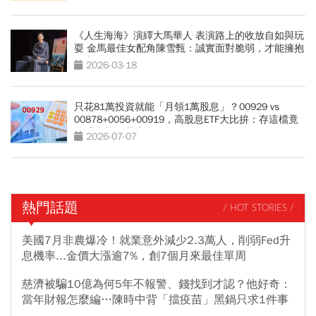
《人生海海》演繹大馬華人 表演路上的收放自如與玩
耍 金馬最佳女配角陳雪甄：誠實面對脆弱，才能擁抱
自由
2026-03-18
只花81萬投資就能「月領1萬股息」？00929 vs
00878+0056+00919，高股息ETF大比拚：存這檔竟
能「少花30萬本金」
2026-07-07
熱門話題
/ HOT STORIES /
美國7月非農爆冷！就業意外減少2.3萬人，削弱Fed升
息機率...金價大漲逾7%，創7個月來最佳單周
慈濟被騙10億為何5年不報警、錢找到才認？他好奇：
當年財報怎麼編…陳時中背「擋疫苗」黑鍋只求1件事