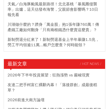
天氣／白海豚颱風最新路徑！北北基桃「暴風圈侵襲
率」出爐，這天估發布海警，父親節會影響嗎？10日
報先看
川湖做什麼的？躋身「萬金股」抱1張年賺760萬！傳
產鐵工廠如何翻身「只有兩根鐵憑什麼賣這麼貴」？
新制勞退分紅來了！新制勞退基金上半年暴賺1.5兆，
勞工平均領逾11萬...帳戶怎麼查？何時能領？
最新文章
/ HOT NEWS /
2026年下半年投資展望：狂熱漲勢 vs 嚴峻現實
友達二把手柯富仁裸辭內幕！「落後群創」成最後稻
草？
2026前進大南方論壇