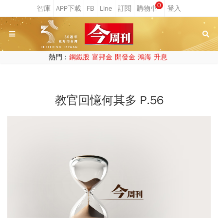
0
熱門：
鋼鐵股
富邦金
開發金
鴻海
升息
教官回憶何其多 P.56