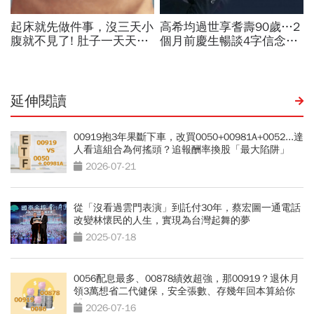
延伸閱讀
00919抱3年果斷下車，改買0050+00981A+0052...達
人看這組合為何搖頭？追報酬率換股「最大陷阱」
2026-07-21
從「沒看過雲門表演」到託付30年，蔡宏圖一通電話
改變林懷民的人生，實現為台灣起舞的夢
2025-07-18
0056配息最多、00878績效超強，那00919？退休月
領3萬想省二代健保，安全張數、存幾年回本算給你
看
2026-07-16