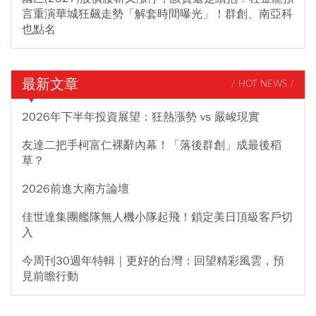
言重演華城狂飆走勢「解套時間曝光」！群創、南亞科
也點名
最新文章
/ HOT NEWS /
2026年下半年投資展望：狂熱漲勢 vs 嚴峻現實
友達二把手柯富仁裸辭內幕！「落後群創」成最後稻
草？
2026前進大南方論壇
佳世達集團艦隊無人機小隊起飛！鎖定美日頂級客戶切
入
今周刊30週年特輯｜更好的台灣：回望精彩風雲，預
見前瞻行動