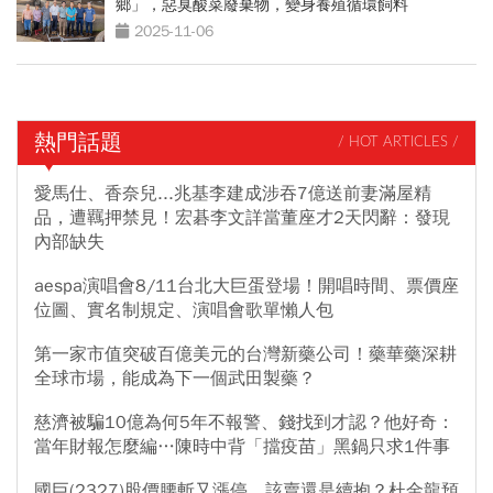
鄉」，惡臭酸菜廢棄物，變身養殖循環飼料
2025-11-06
熱門話題
/ HOT ARTICLES /
愛馬仕、香奈兒...兆基李建成涉吞7億送前妻滿屋精
品，遭羈押禁見！宏碁李文詳當董座才2天閃辭：發現
內部缺失
aespa演唱會8/11台北大巨蛋登場！開唱時間、票價座
位圖、實名制規定、演唱會歌單懶人包
第一家市值突破百億美元的台灣新藥公司！藥華藥深耕
全球市場，能成為下一個武田製藥？
慈濟被騙10億為何5年不報警、錢找到才認？他好奇：
當年財報怎麼編…陳時中背「擋疫苗」黑鍋只求1件事
國巨(2327)股價腰斬又漲停，該賣還是續抱？杜金龍預