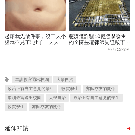
起床就先做件事，沒三天小
慈濟遭詐騙10億怎麼發生
腹就不見了! 肚子一天天變
的？陳昱瑄律師見證嚴下跪
小！
博信任！豪宅藏158公斤黃
Ads by
金，洗錢手法曝光…慈濟回
應了
軍訓教官退出校園
大學自治
政治上有自主意見的學生
收買學生
亦師亦友的關係
軍訓教官退出校園
大學自治
政治上有自主意見的學生
收買學生
亦師亦友的關係
延伸閱讀