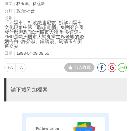
林玉珮、徐蘊康
政治社會
「四驅車」打敗鐵達尼號--拆解四驅車
文化現象中國「聯想電腦」集團登台引
發什麼聯想?歐洲股市大漲 利多連連--
EMU是歐洲股市大補丸黨主席老婆的婚
姻告白--許榮淑、鍾碧霞、周清玉都要
選立委
1998-04-09 09:55
+A
-A
加入收藏
請下載附加檔案