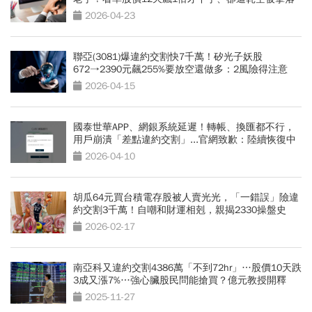
2026-04-23
聯亞(3081)爆違約交割快7千萬！矽光子妖股
672→2390元飆255%要放空還做多：2風險得注意
2026-04-15
國泰世華APP、網銀系統延遲！轉帳、換匯都不行，
用戶崩潰「差點違約交割」...官網致歉：陸續恢復中
2026-04-10
胡瓜64元買台積電存股被人賣光光，「一錯誤」險違
約交割3千萬！自嘲和財運相剋，親揭2330操盤史
2026-02-17
南亞科又違約交割4386萬「不到72hr」…股價10天跌
3成又漲7%…強心臟股民問能搶買？億元教授開釋
2025-11-27