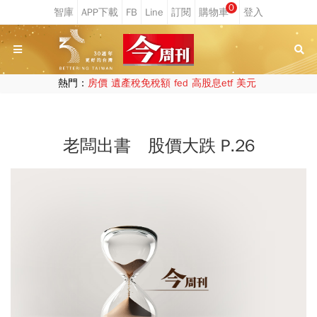
0
熱門：
房價
遺產稅免稅額
fed
高股息etf
美元
老闆出書 股價大跌 P.26