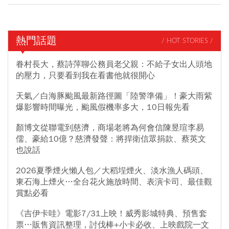
熱門話題
/ HOT STORIES /
眷村長大，蔡詩萍聊公務員老父親：不給子女出人頭地
的壓力，只要看到我在看書他就很開心
天氣／白海豚颱風最新路徑圖「陸警準備」！豪大雨紫
爆影響時間曝光，颱風假機率多大，10日報先看
顏博文從聯電到慈濟，商場老將為何會信陳昱瑄李易
儒、豪給10億？慈濟發聲：將捍衛信眾捐款、蔡英文
也說話
2026夏季煙火懶人包／大稻埕煙火、淡水漁人碼頭、
東石海上煙火…全台花火施放時間、表演卡司、最佳觀
賞點必看
《吉伊卡哇》電影7/31上映！威秀影城特典、預售套
票…販售資訊整理，討伐棒+小卡必收、上映戲院一文