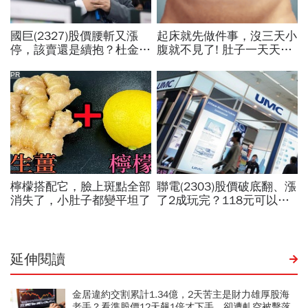
延伸閱讀
金居違約交割累計1.34億，2天苦主是財力雄厚股海
老手？看準股價12天飆1倍才下手、卻遭軋空被擊落