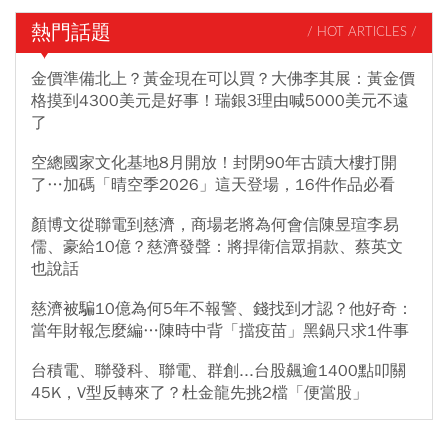
熱門話題
/ HOT ARTICLES /
金價準備北上？黃金現在可以買？大佛李其展：黃金價
格摸到4300美元是好事！瑞銀3理由喊5000美元不遠
了
空總國家文化基地8月開放！封閉90年古蹟大樓打開
了…加碼「晴空季2026」這天登場，16件作品必看
顏博文從聯電到慈濟，商場老將為何會信陳昱瑄李易
儒、豪給10億？慈濟發聲：將捍衛信眾捐款、蔡英文
也說話
慈濟被騙10億為何5年不報警、錢找到才認？他好奇：
當年財報怎麼編…陳時中背「擋疫苗」黑鍋只求1件事
台積電、聯發科、聯電、群創...台股飆逾1400點叩關
45K，V型反轉來了？杜金龍先挑2檔「便當股」