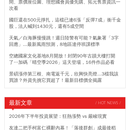
間、票價座位圖、理想國會員優先購、拓元售票資訊一
次看
國巨還在500元掙扎，這檔已連6漲「反彈7成」衝千金
股，法人喊到1430元，還有5成空間
天氣／白海豚慢慢跳！週日陸警有可能？氣象署「3字
回應」...最新風雨預測，8地區達停班課標準
空總國家文化基地8月開放！封閉90年古蹟大樓打開
了…加碼「晴空季2026」這天登場，16件作品必看
景碩漲停第三根、南電返千元，欣興快亮燈...3檔我該
買誰？外資先挑它買超了！最新目標價全揭露
最新文章
/ HOT NEWS /
2026年下半年投資展望：狂熱漲勢 vs 嚴峻現實
友達二把手柯富仁裸辭內幕！「落後群創」成最後稻