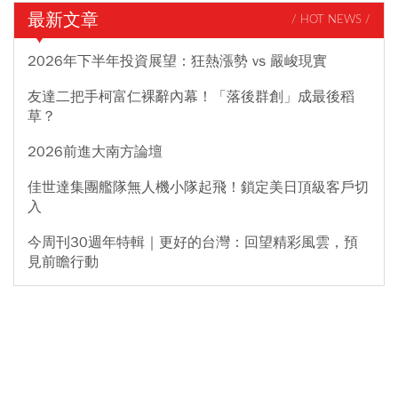
最新文章
/ HOT NEWS /
2026年下半年投資展望：狂熱漲勢 vs 嚴峻現實
友達二把手柯富仁裸辭內幕！「落後群創」成最後稻
草？
2026前進大南方論壇
佳世達集團艦隊無人機小隊起飛！鎖定美日頂級客戶切
入
今周刊30週年特輯｜更好的台灣：回望精彩風雲，預
見前瞻行動