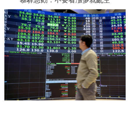
慕驊急勸：不要看漲多就亂空