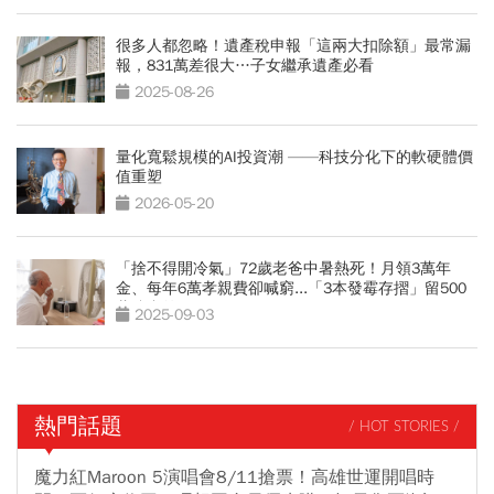
很多人都忽略！遺產稅申報「這兩大扣除額」最常漏
報，831萬差很大…子女繼承遺產必看
2025-08-26
量化寬鬆規模的AI投資潮 ——科技分化下的軟硬體價
值重塑
2026-05-20
「捨不得開冷氣」72歲老爸中暑熱死！月領3萬年
金、每年6萬孝親費卻喊窮...「3本發霉存摺」留500
萬遺產啟示
2025-09-03
熱門話題
/ HOT STORIES /
魔力紅Maroon 5演唱會8/11搶票！高雄世運開唱時