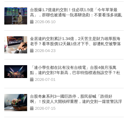
台股爆1.7億違約交割！佳必琪1.5億「今年單筆最
高」，群聯也被通報…阮慕驊急勸：不要看漲多就亂
空
2026-06-10
金居違約交割累計1.34億，2天苦主是財力雄厚股海
老手？看準股價12天飆1倍才下手、卻遭軋空被擊落
2026-04-23
「連小學生都在比有沒有台積電」台股4個月漲萬
點，違約交割7年新高，巴菲特指標過熱該空手？杜
金龍曝操作
2026-07-01
台股奇象系列3一國巨跌停，股民卻喊「跌得好
啊」！投資人大開槓桿重壓，違約交割一籮筐警訊浮
現
2026-07-15