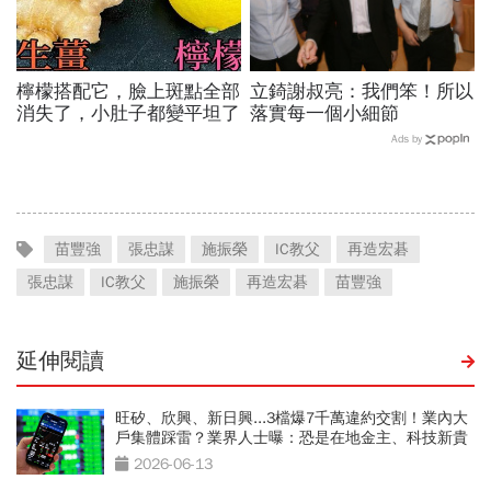
檸檬搭配它，臉上斑點全部
立錡謝叔亮：我們笨！所以
消失了，小肚子都變平坦了
落實每一個小細節
Ads by
苗豐強
張忠謀
施振榮
IC教父
再造宏碁
張忠謀
IC教父
施振榮
再造宏碁
苗豐強
延伸閱讀
旺矽、欣興、新日興...3檔爆7千萬違約交割！業內大
戶集體踩雷？業界人士曝：恐是在地金主、科技新貴
2026-06-13