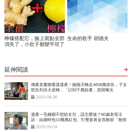
延伸閱讀
傳產老董贈看護遺產！她隔天轉走4658萬挨告，子女
怒告判決大逆轉，「討到千萬財產」原因曝光
2025-08-26
遺產一毛錢都不想給女兒，該怎麼做？80歲老母泣
訴：結婚時包10幾萬紅包、打整套黃金首飾卻「無情
斷聯10年」
2025-09-04