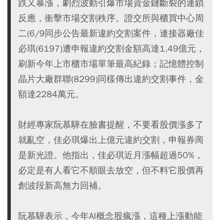
跌又暴漲，劇烈波動引爆市場資金鏈斷裂的連鎖
反應，衝擊市場交割秩序。證交所與櫃買中心周
二(6/9同步公告最新違約交割案件，連接器廠佳
必琪(6197)遭申報違約交割金額高達1.49億元，
刷新今年上市櫃市場單筆最高紀錄；記憶體控制
晶片大廠群聯(8299)同樣傳出違約交割事件，金
額達2284萬元。
財經專家阮慕驊在臉書提醒，不要看股價漲多了
就亂空，佳必琪爆出上億元違約交割，申報券啇
是新光證。他指出，佳必琪近月漲幅超過50%，
必定是有人看它不順眼去放空，但不料它股價再
創波段新高無力回補。
阮慕驊表示，今年AI概念股瘋漲，這種上漲動能