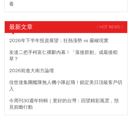
看
最新文章
/ HOT NEWS /
2026年下半年投資展望：狂熱漲勢 vs 嚴峻現實
友達二把手柯富仁裸辭內幕！「落後群創」成最後稻
草？
2026前進大南方論壇
佳世達集團艦隊無人機小隊起飛！鎖定美日頂級客戶切
入
今周刊30週年特輯｜更好的台灣：回望精彩風雲，預
見前瞻行動