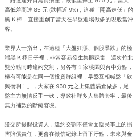
一路遭逢外資無情摜壓，最低重摔至 875 元，當天
高低差高達 85 元 (跌幅近 9%)，這種「開高走低」的
黑 K 棒，直接重創了當天在早盤進場做多的現股當沖
客。
業界人士指出，在這種「大盤狂漲、個股暴跌」的極
端黑 K 棒日子裡，非常容易發生集體踩雷。這次竹北
雙分點同時違約交割，另各有 1 家桃園與台中分點，
極有可能是在同一個投資群組裡，早盤互相喊盤「欣
興衝啊！」，大家在 950 元之上集體滿倉做多，尾
盤主力無情反手一砍，導致社群多人集體套牢，最後
無力補款的斷鏈窘境。
證交所提醒投資人，違約交割不僅會面臨民事上的損
害賠償責任，更會在徵信紀錄上留下汙點，未來與金