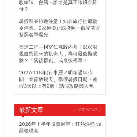
教練課、會籍…誰才是真正賺錢金雞
母？
暑假跟團旅遊注意！知名旅行社遭勒
令停業、9家遭廢止或撤照…觀光署完
整黑名單曝光
友達二把手柯富仁裸辭內幕！彭双浪
親自找回來的接班人，為何最後撕破
臉？「落後群創」成最後稻草？
2027(116年)行事曆／明年過年時
間、春節放幾天、寒假暑假日期？連
假3天以上有9個：請假攻略懶人包
最新文章
/ HOT NEWS /
2026年下半年投資展望：狂熱漲勢 vs
嚴峻現實