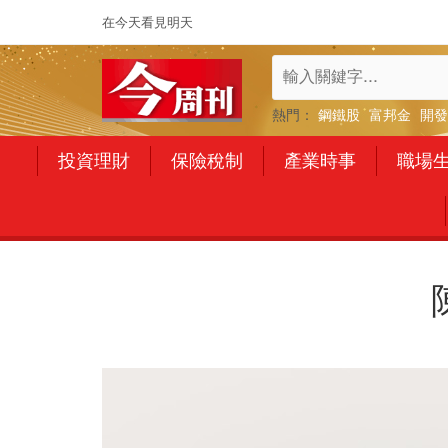
在今天看見明天
熱門：
鋼鐵股
富邦金
開發
投資理財
保險稅制
產業時事
職場