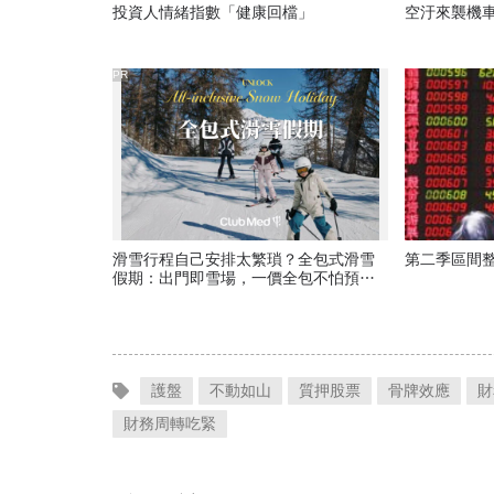
投資人情緒指數「健康回檔」
空汙來襲機
PR
滑雪行程自己安排太繁瑣？全包式滑雪
第二季區間整
假期：出門即雪場，一價全包不怕預算
爆表！
護盤
不動如山
質押股票
骨牌效應
財
財務周轉吃緊