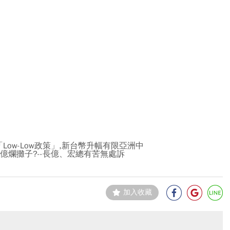
ow-Low政策」,新台幣升幅有限亞洲中
億爛攤子?--長億、宏總有苦無處訴
加入收藏