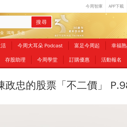
搜尋
金
鴻海
升息
生活
今周大耳朵 Podcast
富足今周起
幸福熟
存股助理
今周學堂
訂購優惠
活動報名
陳政忠的股票「不二價」 P.9