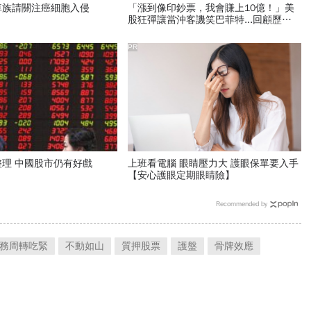
車族請關注癌細胞入侵
「漲到像印鈔票，我會賺上10億！」美
股狂彈讓當沖客譏笑巴菲特...回顧歷
史，投資人總學不乖的事
PR
理 中國股市仍有好戲
上班看電腦 眼睛壓力大 護眼保單要入手
【安心護眼定期眼睛險】
Recommended by
務周轉吃緊
不動如山
質押股票
護盤
骨牌效應