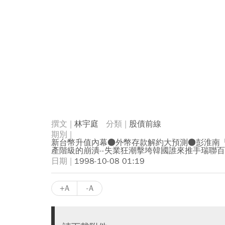
林宇庭
股債前線
新台幣升值內幕●外幣存款解約大預測●彭淮南「L
產階級的崩潰--失業狂潮擊垮韓國誰來推手瑞聯百
1998-10-08 01:19
+A
-A