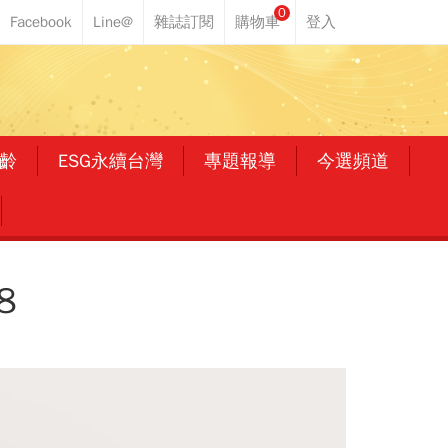
0
齡
ESG永續台灣
專題報導
今選頻道
8