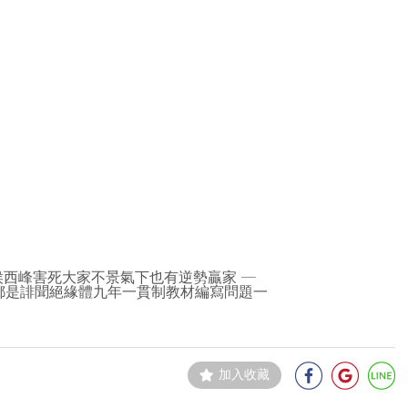
侯西峰害死大家不景氣下也有逆勢贏家 ─
都是誹聞絕緣體九年一貫制教材編寫問題一
加入收藏