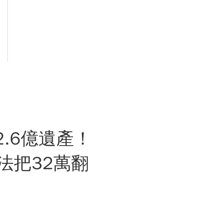
.6億遺產！
法把32萬翻