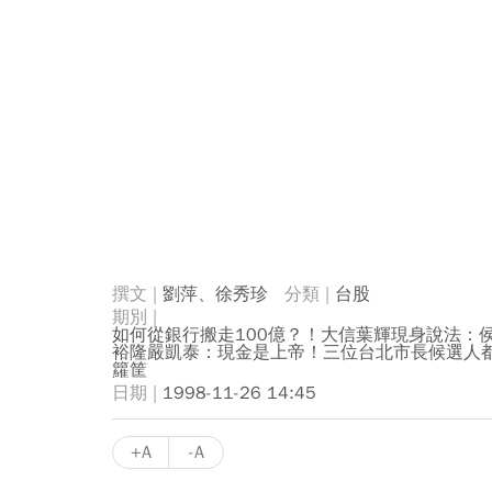
劉萍、徐秀珍
台股
如何從銀行搬走100億？！大信葉輝現身說法：
裕隆嚴凱泰：現金是上帝！三位台北市長候選人
籮筐
1998-11-26 14:45
+A
-A