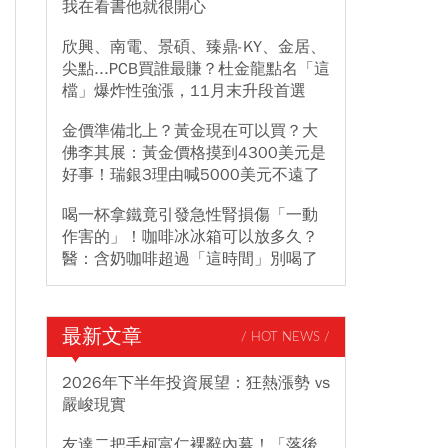
我在看書他就很開心
欣興、南電、景碩、臻鼎-KY、金居、
尖點...PCB買誰最賺？杜金龍點名「這
檔」爆炸性強漲，11月末升段首選
金價準備北上？黃金現在可以買？大
佛李其展：黃金價格摸到4300美元是
好事！瑞銀3理由喊5000美元不遠了
喝一杯拿鐵竟引發急性腎損傷「一動
作害的」！咖啡冰冰箱可以放多久？
醫：含奶咖啡超過「這時間」別喝了
最新文章
/ HOT NEWS /
2026年下半年投資展望：狂熱漲勢 vs
嚴峻現實
友達二把手柯富仁裸辭內幕！「落後