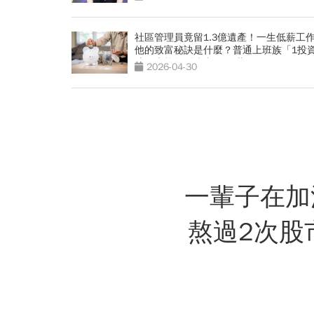
社區管理員竟留1.3億遺產！一生低薪工
他的致富秘訣是什麼？普通上班族「1投
法」也能輕鬆滾出4800萬
2026-04-30
一輩子在加
熬過2次股