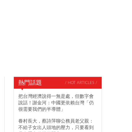
熱門話題
/ HOT ARTICLES /
把台灣經濟說得一無是處，但數字會
說話！謝金河：中國更依賴台灣「仍
很需要我們的半導體」
眷村長大，蔡詩萍聊公務員老父親：
不給子女出人頭地的壓力，只要看到