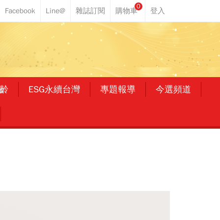
0
齡
ESG永續台灣
專題報導
今選頻道