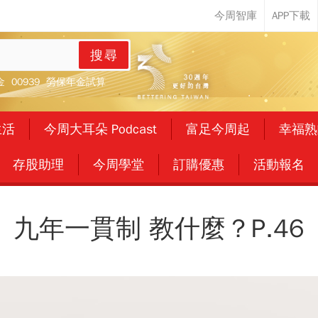
搜尋
金
00939
勞保年金試算
生活
今周大耳朵 Podcast
富足今周起
幸福熟
存股助理
今周學堂
訂購優惠
活動報名
九年一貫制 教什麼？P.46