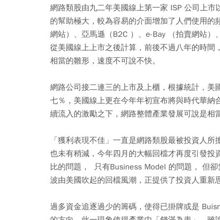
網路類股由九二年美國線上第一家 ISP 公司上市以
的幫助極大，較為容易的介面增加了人們使用的
網站）、亞馬遜（B2C ）、e-Bay （拍賣網站）
從美國線上上市之後計算，前後不過八年的時間
相當的雛形，速度不可說不快。
網路公司接二連三的上市及上櫃，根據統計，美
七％，美國線上更在今年年初宣布將與時代華納
續流入的激勵之下，網路整體產業發展可說是相
「獲利表現不佳」一直是網路類股最被投資人所
也未有稍減，今年四月的大幅回檔才再度引發投
比的問題， 只有Business Model 的問
波由美國吹起的回檔風潮，正提供了投資人重新
過多資金追逐過少的籌碼，使得已掛牌或是 Buisn
的方向，此一現象使得產業中「錢滿為患」。雖