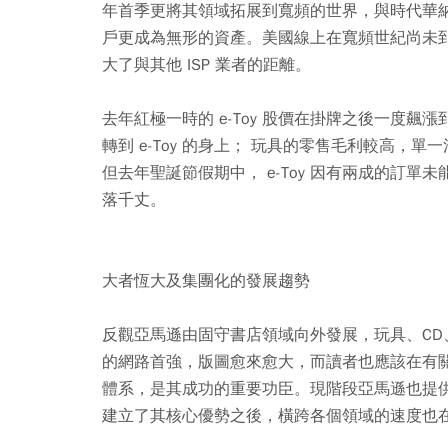
年首季更將其領域拓展到寬頻的世界，與時代華
戶更成為無形的資產。美國線上在寬頻世紀尚未
大了與其他 ISP 業者的距離。
去年紅極一時的 e-Toy 股價在掛牌之後一度
轉到 e-Toy 的身上； 玩具的零售毛利較高，單
但去年聖誕節假期中， e-Toy 因有兩成的訂單未
落千丈。
大
者恆大及集團化的發展趨勢
反觀亞馬遜由固守書店領域向外發展，玩具、C
的網路首強，版圖愈來愈大，而讀者也應該在有
體系，是其成功的重要功臣。現階段亞馬遜也提
建立了其核心優勢之後，橫跨各個領域的速度也