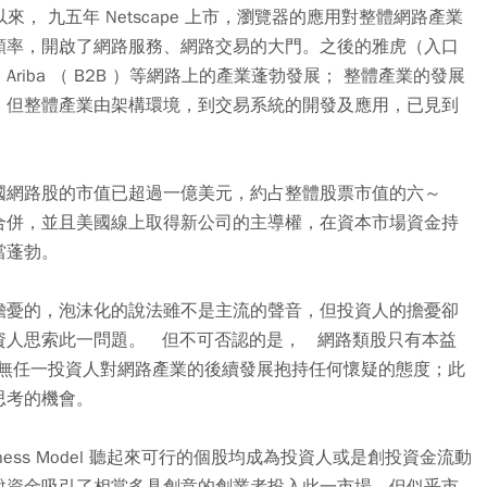
來， 九五年 Netscape 上市，瀏覽器的應用對整體網路產業
頻率，開啟了網路服務、網路交易的大門。之後的雅虎（入口
、Ariba （ B2B ）等網路上的產業蓬勃發展； 整體產業的發展
，但整體產業由架構環境，到交易系統的開發及應用，已見到
國網路股的市值已超過一億美元，約占整體股票市值的六～
合併，並且美國線上取得新公司的主導權，在資本市場資金持
當蓬勃。
擔憂的，泡沫化的說法雖不是主流的聲音，但投資人的擔憂卻
資人思索此一問題。 但不可否認的是， 網路類股只有本益
題， 但卻無任一投資人對網路產業的後續發展抱持任何懷疑的態度；此
思考的機會。
ess Model 聽起來可行的個股均成為投資人或是創投資金流動
說資金吸引了相當多具創意的創業者投入此一市場，但似乎市