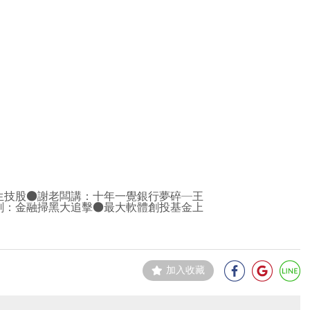
生技股●謝老闆講：十年一覺銀行夢碎─王
劃：金融掃黑大追擊●最大軟體創投基金上
加入收藏