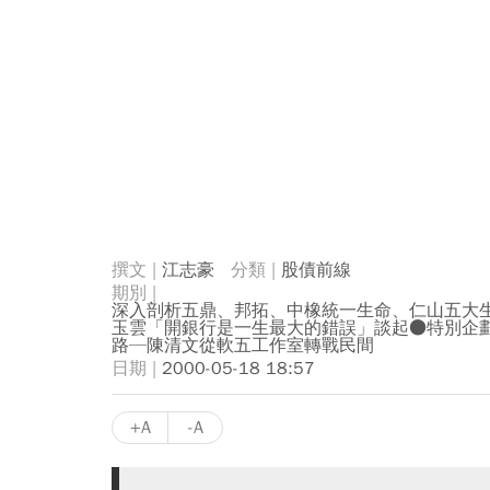
江志豪
股債前線
深入剖析五鼎、邦拓、中橡統一生命、仁山五大
玉雲「開銀行是一生最大的錯誤」談起●特別企
路─陳清文從軟五工作室轉戰民間
2000-05-18 18:57
+A
-A