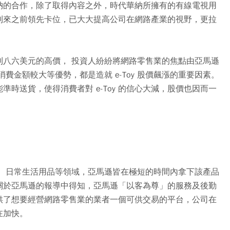
納的合作，除了取得內容之外，時代華納所擁有的有線電視用
到來之前領先卡位，已大大提高公司在網路產業的視野，更拉
飆漲到八六美元的高價， 投資人紛紛將網路零售業的焦點由亞馬遜
一消費金額較大等優勢，都是造就 e-Toy 股價飆漲的重要因素。
能準時送貨，使得消費者對 e-Toy 的信心大減，股價也因而一
D、日常生活用品等領域，亞馬遜皆在極短的時間內拿下該產品
關於亞馬遜的報導中得知，亞馬遜「以客為尊」的服務及後勤
供了想要經營網路零售業的業者一個可供交易的平台，公司在
在加快。