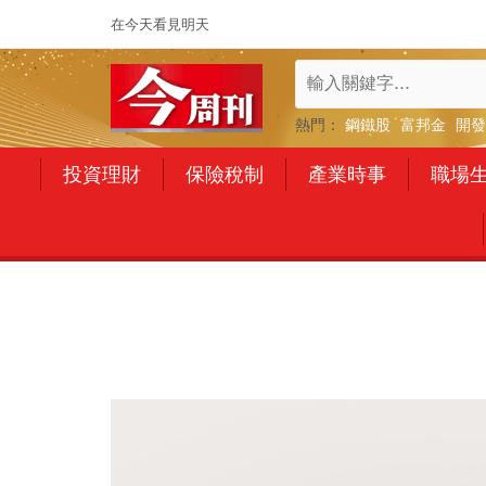
在今天看見明天
熱門：
鋼鐵股
富邦金
開發
投資理財
保險稅制
產業時事
職場