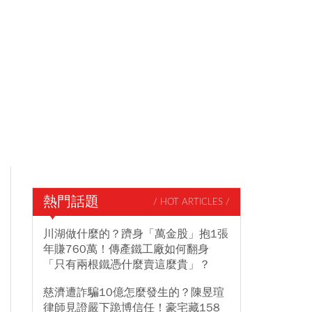
熱門話題
/ HOT ARTICLES /
川湖做什麼的？躋身「萬金股」抱1張
年賺760萬！傳產鐵工廠如何翻身
「只有兩根鐵憑什麼賣這麼貴」？
慈濟遭詐騙10億怎麼發生的？陳昱瑄
律師見證嚴下跪博信任！豪宅藏158