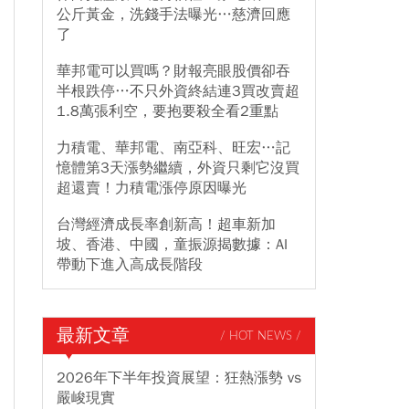
公斤黃金，洗錢手法曝光…慈濟回應
了
華邦電可以買嗎？財報亮眼股價卻吞
半根跌停…不只外資終結連3買改賣超
1.8萬張利空，要抱要殺全看2重點
力積電、華邦電、南亞科、旺宏…記
憶體第3天漲勢繼續，外資只剩它沒買
超還賣！力積電漲停原因曝光
台灣經濟成長率創新高！超車新加
坡、香港、中國，童振源揭數據：AI
帶動下進入高成長階段
最新文章
/ HOT NEWS /
2026年下半年投資展望：狂熱漲勢 vs
嚴峻現實