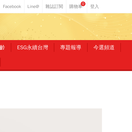
0
齡
ESG永續台灣
專題報導
今選頻道