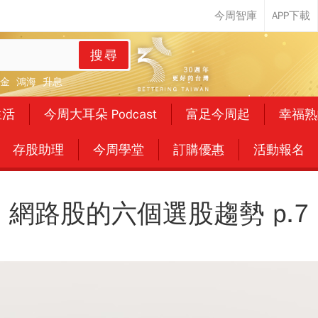
搜尋
金
鴻海
升息
生活
今周大耳朵 Podcast
富足今周起
幸福熟
存股助理
今周學堂
訂購優惠
活動報名
網路股的六個選股趨勢 p.7