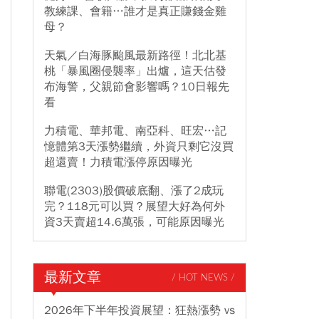
教練課、會籍…誰才是真正賺錢金雞
母？
天氣／白海豚颱風最新路徑！北北基
桃「暴風圈侵襲率」出爐，這天估發
布海警，父親節會影響嗎？10日報先
看
力積電、華邦電、南亞科、旺宏…記
憶體第3天漲勢繼續，外資只剩它沒買
超還賣！力積電漲停原因曝光
聯電(2303)股價破底翻、漲了2成玩
完？118元可以買？展望大好為何外
資3天賣超14.6萬張，可能原因曝光
最新文章
/ HOT NEWS /
2026年下半年投資展望：狂熱漲勢 vs