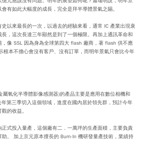
六億元應該沒有問題。明年的展望如何呢？蕭瑞明說，明年京
以會有如此大幅度的成長，完全是拜半導體景氣之賜。
史以來最長的一次，以過去的經驗來看，通常 IC 產業出現衰
成長，這次長達三年顯然是到了一個極限。再加上通訊革命和
SL 因為身為全球第四大 flash 廠商，著 flash 供不應
表示根本不擔心會沒有客戶、沒有訂單，而明年景氣只會比今年
nsor (金屬氧化半導體影像感測器)的產品主要是應用在數位相機和
元在去年第三季切入這個領域，進度在國內居於領先群，預計今年
可觀的收益。
夠正式投入量產，這個廠有二．一萬坪的生產面積，主要負責
 加上京元原本擅長的 Burn-In 機研發量產技術，業績持