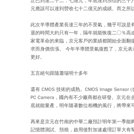
止已到達二十二．七億元，年底達到預估的三十
元應該可以達到營收七十二億元的成績。而之所
此次半導體產業長達三年的不景氣，幾乎可說是有
退的時間大約只有一年，隔年就能恢復二○％高
家電革命的來臨，京元客戶的業績都開始全面翻揚，像 S
求而身價倍漲。 今年半導體景氣復甦了，京元
更好。
五言絕句跟隨蕭瑞明十多年
還有 CMOS 技術的成熟。CMOS Image Se
PC Camera，國內有不少廠商都在研發。京
底就能量產，明年隨著數位相機的風行，將帶來
再來是京元在竹南的中華二廠預計明年第一季能
記憶體測試、預燒，啟用後對加速處理訂單大有幫助。