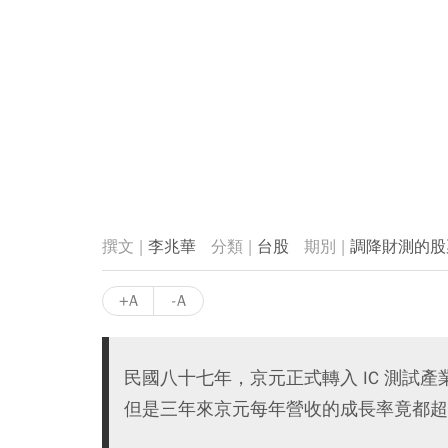
李兆華
台股
調降財測的股
+A
-A
民國八十七年，京元正式轉入 IC 測試
但是三年來京元每年營收的成長率竟都超