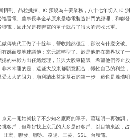
切割、晶粒挑揀、IC 預燒為主要業務，八十七年切入 IC 測
於福雷電。董事長李金恭原來是聯電製造部門的經理，和聯發
於聯電，因此光是接聯電的單子就占了很大的營收比重。
元做傳統代工做了十餘年，營收雖然穩定，卻沒有什麼突破。
明有感而發地建議他：京元該轉型了。於是他們在業界找了一
讚揚的林殿方出任總經理，並與大股東協議，希望他們停止股
。非常幸運的是，這些大股東都願意配合，犧牲自己的利益，
遭受太大的阻力，順利踏出奠定基石的第一步，這也是蕭瑞明
，京元一開始就接了不少知名廠商的單子。蕭瑞明一再強調，
去挑客戶，但剛好找上京元的大多是好客戶。以目前來說，占
、旺宏、聯發、聯詠、凌陽、三菱、SSL、台積電。