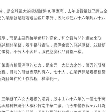
詠，是全球最大的電腦鍵盤 IC供應商，去年出貨量就已經占全
元的業績就是隨著這些客戶攀升，因此即使八十六年到八十八
競爭，而是主要靠接單種類的樣化，和交貨時間的迅速來取
測試相關業務，幾乎都能處理，提供全套的測試服務。並且預
的優勢。不分大小客戶，服務態度和品質都一樣。
和策畫有相當深厚的功力，是京元一大助力之外，優秀的研發
重視，目前的研發團隊約有六、七十人，在業界算是規模相當
認為關鍵在於工作流程﹁標準化﹂。
，三年辦了六次大規模的增資，股本由八十六年的一億七千萬
地興建科技總部大樓和竹南中華二廠。而今年營收截至八月為