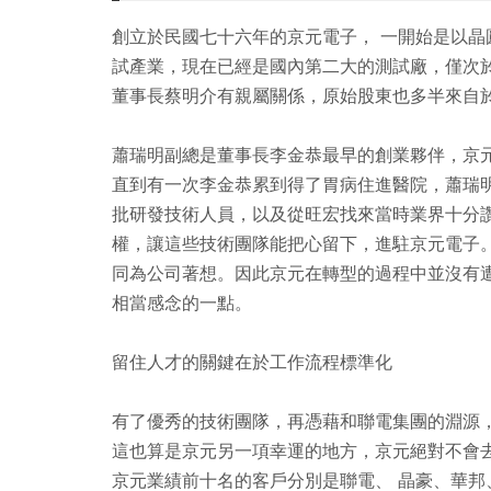
創立於民國七十六年的京元電子， 一開始是以晶圓
試產業，現在已經是國內第二大的測試廠，僅次
董事長蔡明介有親屬關係，原始股東也多半來自
蕭瑞明副總是董事長李金恭最早的創業夥伴，京
直到有一次李金恭累到得了胃病住進醫院，蕭瑞
批研發技術人員，以及從旺宏找來當時業界十分
權，讓這些技術團隊能把心留下，進駐京元電子
同為公司著想。因此京元在轉型的過程中並沒有
相當感念的一點。
留住人才的關鍵在於工作流程標準化
有了優秀的技術團隊，再憑藉和聯電集團的淵源
這也算是京元另一項幸運的地方，京元絕對不會
京元業績前十名的客戶分別是聯電、 晶豪、華邦