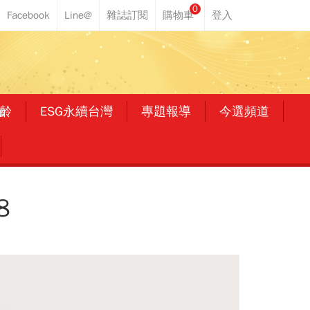
0
齡
ESG永續台灣
專題報導
今選頻道
8