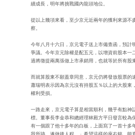
續成長，明年將挑戰國內龍頭地位。
從以上幾項來看，至少京元近兩年的獲利來源不
察。
今年八月十六日，京元電子送上市備查函，預計
爭議。今年京元除權是配五元，以增資前股本一
過將徵提兩萬張做上市承銷用，也就等於所有股
而就算股東不願蓋章同意，京元仍將發放股票的
蕭瑞明表示因為京元沒有持股五％以上的大股東
權利受損。
一路走來，京元電子算是相當順利，幾乎有點神
標。董事長李金恭和總經理林殿方平日發言較為
有一個跟了他十多年的白板，上面寫了一首十多
我所跡，遂做後人程。」希望這樣的座右銘，能