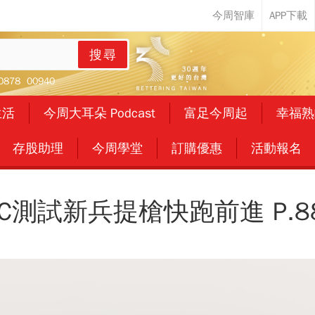
搜尋
0878
00940
生活
今周大耳朵 Podcast
富足今周起
幸福熟
存股助理
今周學堂
訂購優惠
活動報名
IC測試新兵提槍快跑前進 P.8