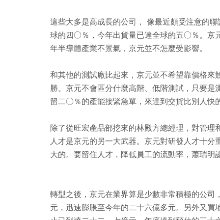
這些大多是高成長的公司， 像最近頗受注意的聯
球的四○％，今年出貨量已達全球的五○％。京
年半導體產業不景氣，京元並不怎麼受影響。
和其他的測試廠比起來，京元並不希望靠價格來
勝。京元不會區分什麼高階、低階測試，只要是
留二○％的產能接緊急單，來達到交貨比別人快
除了從旺宏產品部挖來的林殿方總經理，對管理
人才是京元的另一大武器。京元對研發人才十分
大的。要留住人才，降低員工的流動率，蕭瑞明
轉型之後，京元在業界算是少數非常積極的公司
元，迅速膨脹至今年的二十六億多元。另外又買