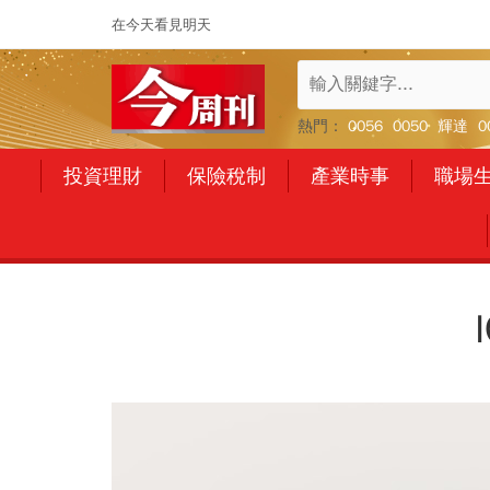
在今天看見明天
熱門：
0056
0050
輝達
0
投資理財
保險稅制
產業時事
職場