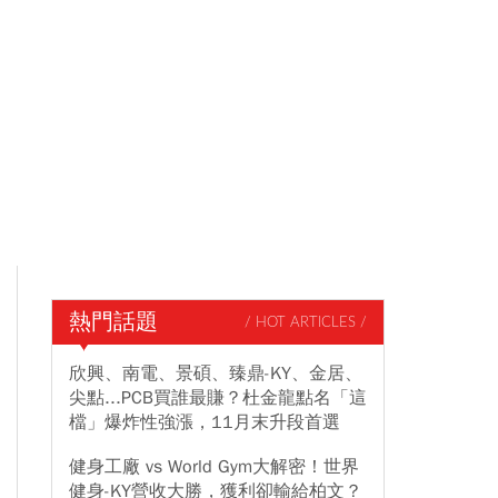
熱門話題
/ HOT ARTICLES /
欣興、南電、景碩、臻鼎-KY、金居、
尖點...PCB買誰最賺？杜金龍點名「這
檔」爆炸性強漲，11月末升段首選
健身工廠 vs World Gym大解密！世界
健身-KY營收大勝，獲利卻輸給柏文？