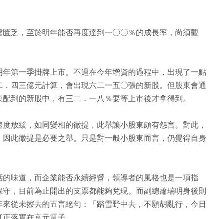
虞匱乏，至於明年能否再度達到一○○％的成長率，尚須觀
明年第一季掛牌上市。不過在今年增資的過程中，出現了一點
二．四三億元計算，會出現六二一五○張的新股。但股東會通
東配到的新股中，有三二．一八％要等上市後才拿得到。
速度放緩，如同變相的徵提，此舉讓小股東頗有怨言。對此，
，因此徵提是必要之舉。只是對一般小股東而言，仍覺得自身
話的味道，而企業能否永續經營，領導者的風格也是一項指
保守，目前為止開出的支票都能夠兌現。而副總蕭瑞明身後則
年來從未擦去的五言絕句：「踏雪野中去，不願胡亂行，今日
真正落實在京元電子。