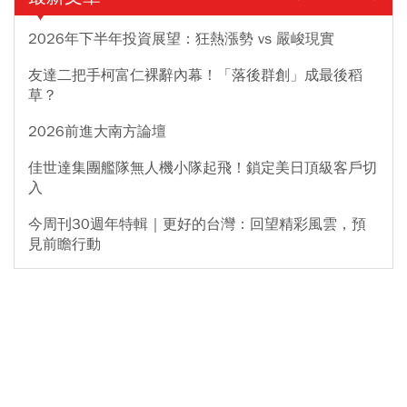
2026年下半年投資展望：狂熱漲勢 vs 嚴峻現實
友達二把手柯富仁裸辭內幕！「落後群創」成最後稻
草？
2026前進大南方論壇
佳世達集團艦隊無人機小隊起飛！鎖定美日頂級客戶切
入
今周刊30週年特輯｜更好的台灣：回望精彩風雲，預
見前瞻行動