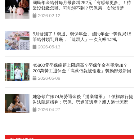
國民年金給付每月最多增262元「有感領更多」！待
業沒錢繳怎辦、可能領不到？勞保局一次說清楚
2026-02-12
5月發錢了！勞退、勞保年金、國民年金…勞保局18
筆給付領到月底，「這群人」一次入帳4.2萬
2026-05-13
45800元勞保級距上限調高？勞保年金有望增加？
200萬勞工退休金「高薪低報被偷走」勞動部最新回
應
2026-05-08
她急領亡妹74萬勞退金後「拋棄繼承」！債權銀行提
告法院這樣判：勞保、勞退算遺產？親人過世怎麼
領？
2026-04-27