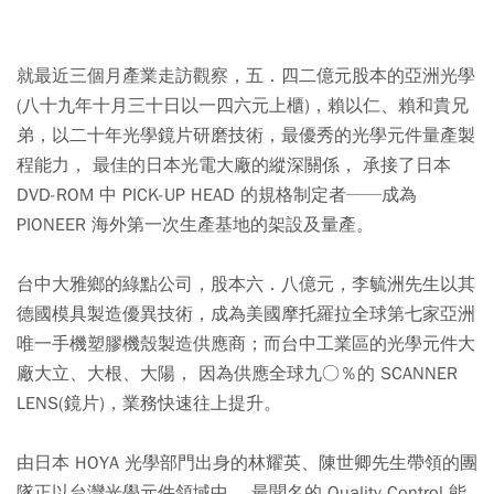
就最近三個月產業走訪觀察，五．四二億元股本的亞洲光學
(八十九年十月三十日以一四六元上櫃)，賴以仁、賴和貴兄
弟，以二十年光學鏡片研磨技術，最優秀的光學元件量產製
程能力， 最佳的日本光電大廠的縱深關係， 承接了日本
DVD-ROM 中 PICK-UP HEAD 的規格制定者──成為
PIONEER 海外第一次生產基地的架設及量產。
台中大雅鄉的綠點公司，股本六．八億元，李毓洲先生以其
德國模具製造優異技術，成為美國摩托羅拉全球第七家亞洲
唯一手機塑膠機殼製造供應商；而台中工業區的光學元件大
廠大立、大根、大陽， 因為供應全球九○％的 SCANNER
LENS(鏡片)，業務快速往上提升。
由日本 HOYA 光學部門出身的林耀英、陳世卿先生帶領的團
隊正以台灣光學元件領域中， 最聞名的 Quality Control 能