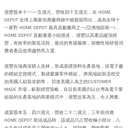
億豐股本十一‧一五億元，營收四十五億元，在 HOME
DEPOT 全球上萬家供應廠商鏈中能脫穎而出，成為全球十
一家對 HOME DEPOT 最具貢獻廠商之一(亞洲地區唯一)，
HOME DEPOT 貢獻遴選小組描述， 億豐以其產品縱深經
營，有效率的製造流程，最佳的售後服務，前瞻性地研發消
費者產品使用趨勢而入選。
億豐在瑞典深耕人造林，形成基礎原料生產基地，採電子廠
的模組交貨模式，製成窗簾零件模組， 將尾端組裝流程交
由美國人組裝並銷售， 切進美國人為主的CUSTOMER
MADE 市場，嶄新經營策略，在目前美國仍以台灣為電子業
組裝的生產基地的商業模式中，億豐反客為主，令人興奮。
成霖股本五．四六億元，營收二十二億元，三年前供應
HOME DEPOT 衛浴成品時，該成品只占營收極小部分，八