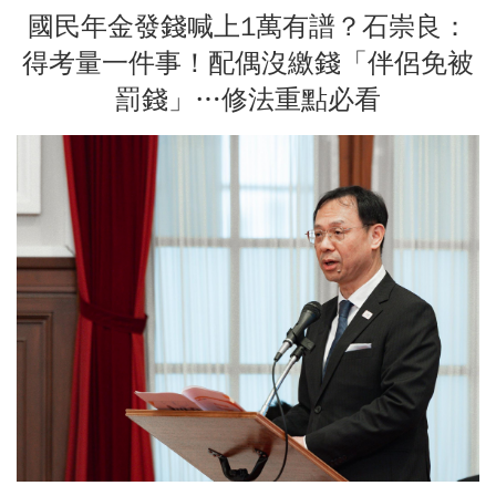
國民年金發錢喊上1萬有譜？石崇良：
得考量一件事！配偶沒繳錢「伴侶免被
罰錢」…修法重點必看