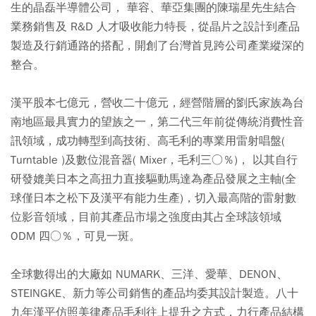
生的晶磊半導體公司， 華容、華亞集團的陳瑞星先生結合
業務銷售及 R&D 人才吸收能力特長，從晶片之設計到產品
製造及行銷通路的搭配，開創了台灣首見跨公司產業縱深的
整合。
漢平股本七億元，營收二十億元，經營階層的劉氏家族為台
南地區最具實力的望族之一，第二代三年前從傳統消費性音
訊領域，成功轉型到高技術、高毛利的專業用雷射唱盤(
Turntable )及數位混音器( Mixer，毛利三○％)， 以其自行
研發媲美日本之高扭力直接驅動馬達為產品發展之主軸(全
球僅日本之松下及漢平有能力生產)，切入最高階的雷射數
位影音領域，目前其產品市場之強度由其占全球該領域
ODM 四○％，可見一斑。
全球數得出的大廠如 NUMARK、三洋、愛華、DENON、
STEINGKE、新力等公司銷售的產品均委其設計製造。八十
九年漢平仿照美律產品毛利往上提升之方式，力行產品結構