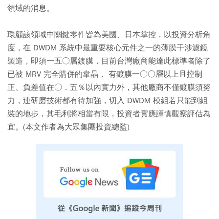
領域的消息。
環顧該領域中關鍵零件皆為美國、日本掌控，以投資分析角
度，在 DWDM 系統中最重要核心元件之一的薄膜干涉濾鏡
製造，即須一五○層鍍膜，目前台灣廠商能達此標準者除了
已被 MRV 完全購併的韋晶， 有鍍膜一○○層以上且控制
正、負差值在○．五％以內實力外，其他廠商不僅鍍膜須努
力，連研磨技術都有待加強，切入 DWDM 模組若只能到組
裝的地步，其毛利將相當有限，投資者實應謹慎觀察評估為
宜。(本文作者為大眾集團投資總監)