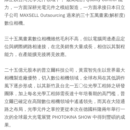
力，一方面深耕光電元件之模組製造，一方面承接日本日立
子公司 MAXSELL Outsourcing 過來的三十五萬畫素(解析度)
數位相機。
三十五萬畫素數位相機雖然毛利不高，但以電腦周邊產品定
位與網際網路相連接，在北美銷售大量成長，相信以其製程
能力，在產能擴充後將見效應。
二十五億元股本的普立爾科技公司，黃震智先生以世界最大
相機製造廠優勢，切入數位相機領域，全球布局在其低調作
風下逐步形成，以其新竹及台北一五○位光學工程師之研發
團隊，加上每名光學工程師需長達十年培養期的高門檻，普
立爾已確定在高階數位相機領域中遙遙領先，而其在大陸通
路之布局，光學元件之掌控更從本次在德國科隆兩年舉行一
次的全球最大光電展覽 PHOTOKINA SHOW 中得到豐碩的成
果。