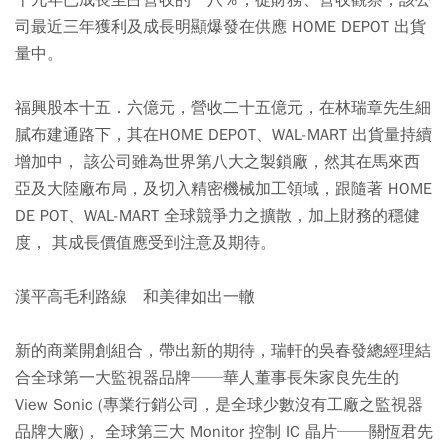
十九年已成長至占營收的一八％，從財務、營收觀察，該公
司最近三年獲利及成長明顯爆發在供應 HOME DEPOT 出貨
量中。
福興股本十五．六億元，營收二十五億元，在林瑞章先生細
膩布建通路下，其在HOME DEPOT、WAL-MART 出貨量持續
增加中， 該公司雖為世界第八大之製鎖廠，然其在馬來西
亞及大陸廠布局，及切入精密機械加工領域，跟隨著 HOME
DE POT、WAL-MART 全球競爭力之擴散，加上財務的穩健
度， 其成長價值應受到注意及期待。
漢平高毛利路線 和美律如出一轍
新的商業開創組合，帶出新的期待，瑞軒的吳春發總經理結
合全球第一大監視器品牌──華人董事長朱家良先生的
View Sonic (專業行銷公司，是全球少數沒有工廠之監視器
品牌大廠)， 全球第三大 Monitor 控制 IC 晶片──關恆君先