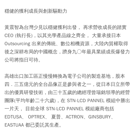
穩健的獲利成長與創新驅動力
黃震智為台灣少見以穩健獲利出發， 再求營收成長的踏實
CEO (執行長)，以其光學產品線之齊全， 大量承接日本
Outsourcing 出來的傳統、數位相機資源，大陸內貿權取得
後之深耕布局的中國概念，躋身九○年最具業績成長爆發力
公司將指日可待。
高雄出口加工區正慢慢轉換為電子公司的製造基地，股本
四．三五億元的全台晶像正是參與者之一，從日本日立所帶
出的優異研發技術，由三十五歲的總經理曾瑞銘領導的經營
團隊(平均年齡二十六歲)，在 STN-LCD PANNEL 模組中勝出
一片天， 目前全球 STN-LCD PANNEL 模組廠商包括
EDTUSA、 OPTREX、 夏普、ACTRON、GINSBURY、
EASTUAA 都已委託其生產。