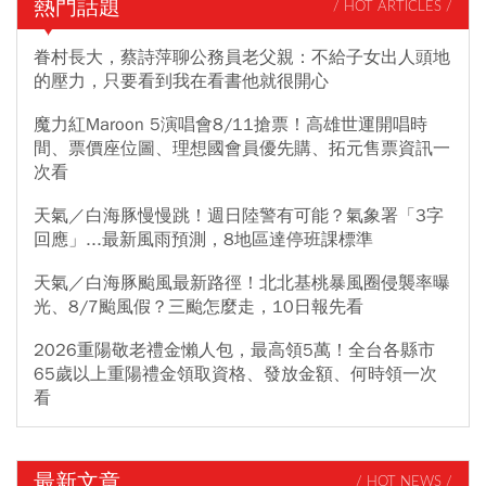
熱門話題
/ HOT ARTICLES /
眷村長大，蔡詩萍聊公務員老父親：不給子女出人頭地
的壓力，只要看到我在看書他就很開心
魔力紅Maroon 5演唱會8/11搶票！高雄世運開唱時
間、票價座位圖、理想國會員優先購、拓元售票資訊一
次看
天氣／白海豚慢慢跳！週日陸警有可能？氣象署「3字
回應」...最新風雨預測，8地區達停班課標準
天氣／白海豚颱風最新路徑！北北基桃暴風圈侵襲率曝
光、8/7颱風假？三颱怎麼走，10日報先看
2026重陽敬老禮金懶人包，最高領5萬！全台各縣市
65歲以上重陽禮金領取資格、發放金額、何時領一次
看
最新文章
/ HOT NEWS /