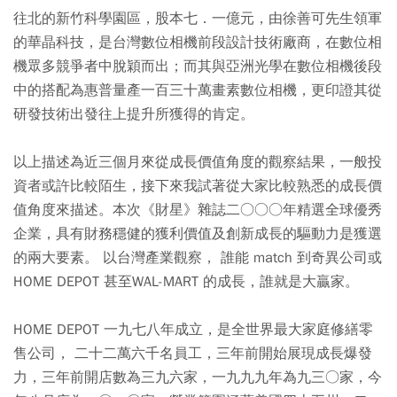
往北的新竹科學園區，股本七．一億元，由徐善可先生領軍
的華晶科技，是台灣數位相機前段設計技術廠商，在數位相
機眾多競爭者中脫穎而出；而其與亞洲光學在數位相機後段
中的搭配為惠普量產一百三十萬畫素數位相機，更印證其從
研發技術出發往上提升所獲得的肯定。
以上描述為近三個月來從成長價值角度的觀察結果，一般投
資者或許比較陌生，接下來我試著從大家比較熟悉的成長價
值角度來描述。本次《財星》雜誌二○○○年精選全球優秀
企業，具有財務穩健的獲利價值及創新成長的驅動力是獲選
的兩大要素。 以台灣產業觀察， 誰能 match 到奇異公司或
HOME DEPOT 甚至WAL-MART 的成長，誰就是大贏家。
HOME DEPOT 一九七八年成立，是全世界最大家庭修繕零
售公司， 二十二萬六千名員工，三年前開始展現成長爆發
力，三年前開店數為三九六家，一九九九年為九三○家，今