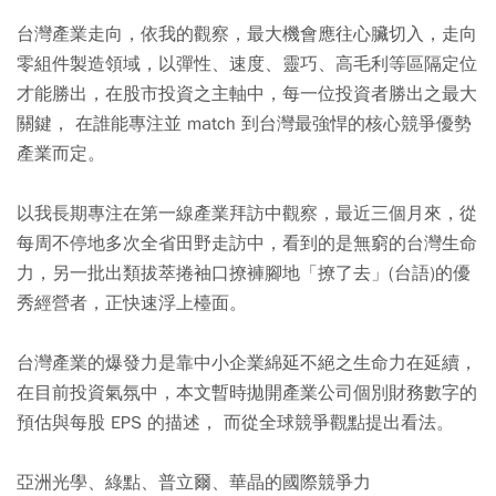
台灣產業走向，依我的觀察，最大機會應往心臟切入，走向
零組件製造領域，以彈性、速度、靈巧、高毛利等區隔定位
才能勝出，在股市投資之主軸中，每一位投資者勝出之最大
關鍵， 在誰能專注並 match 到台灣最強悍的核心競爭優勢
產業而定。
以我長期專注在第一線產業拜訪中觀察，最近三個月來，從
每周不停地多次全省田野走訪中，看到的是無窮的台灣生命
力，另一批出類拔萃捲袖口撩褲腳地「撩了去」(台語)的優
秀經營者，正快速浮上檯面。
台灣產業的爆發力是靠中小企業綿延不絕之生命力在延續，
在目前投資氣氛中，本文暫時拋開產業公司個別財務數字的
預估與每股 EPS 的描述， 而從全球競爭觀點提出看法。
亞洲光學、綠點、普立爾、華晶的國際競爭力