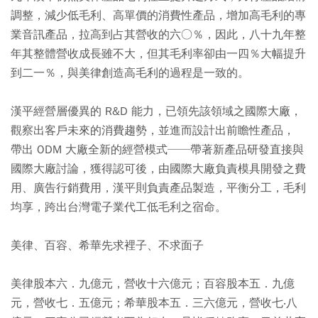
調整，減少低毛利、高單價的消費性產品，增加高毛利的專
業音訊產品，拉高到占其營收的六○％，因此，八十九年整
年其整體營收成長雖不大，但其毛利率卻由一四％大幅提升
到二一％，與美律創造高毛利的過程是一致的。
漢平經營層優異的 R&D 能力，已領先該領域之國際大廠，
觀察出客戶未來的消費趨勢，並進而設計出前瞻性產品，
帶出 ODM 大廠全新的經營模式──帶著新產品研發直接與
國際大廠討論，獲得認可後，由國際大廠負責模具開發之費
用、廣告行銷費用，漢平則負責產品製造，平衡分工，毛利
均享，跨出台灣電子業代工低毛利之宿命。
美律、百容、希華先求裡子、不求面子
美律股本六．九億元，營收十六億元；百容股本五．九億
元，營收七．五億元；希華股本五．三六億元，營收七‧八