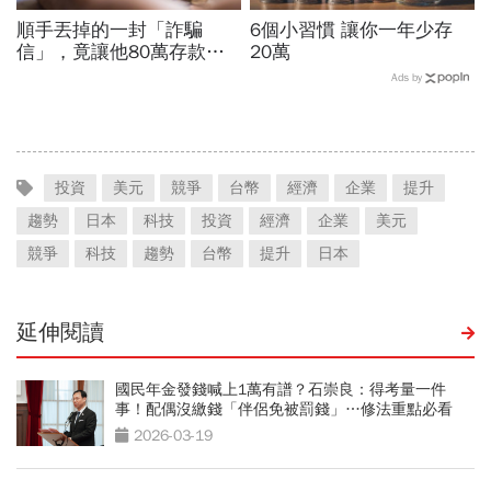
順手丟掉的一封「詐騙
6個小習慣 讓你一年少存
信」，竟讓他80萬存款被
20萬
法院扣押...重要！收到「支
Ads by
付命令」你得守住2件事
投資
美元
競爭
台幣
經濟
企業
提升
趨勢
日本
科技
投資
經濟
企業
美元
競爭
科技
趨勢
台幣
提升
日本
延伸閱讀
國民年金發錢喊上1萬有譜？石崇良：得考量一件
事！配偶沒繳錢「伴侶免被罰錢」…修法重點必看
2026-03-19