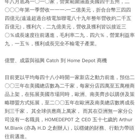
年八月底為一○一○家，營業範圍涵蓋美國四十五州，二
○○○年第一季營收一一一‧一二億美元，折合台幣三四四
四億元(遠遠超過台積電加聯電八十九年整年營收約二千五
百億元)，獲利六．二九億美元，營收及獲利皆以接近三
○％成長速度往前邁進，毛利率二九．四六％，營業利益率
九．一五％，獲利成長完全不輸電子產業。
億豐、成霖與福興 Catch 到 Home Depot 商機
目前更以平均每四十八小時開一家新店之動力前進，預估二
○○三年在美國總店數為二千家，每家分店四萬至五萬種商
品上架，在拓展美國市場同時，歐洲、南美齊步以購併及策
略聯盟方式拓展，至二○○五年在歐洲及南美總店數將成長
到三千家， 其全球供應商上萬家， 而其在亞洲無一家分公
司沒有一名職員，HOMEDEPOT 之 CEO 五十七歲的 Arthur
M.Blank (亦為 H.D 之創辦人)，以穩健的財務、行動力帶頭
往前邁進。