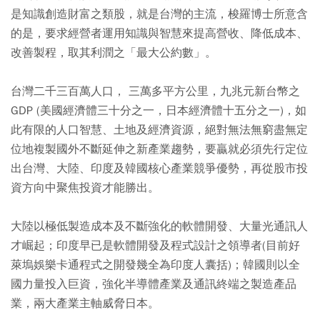
是知識創造財富之類股，就是台灣的主流，梭羅博士所意含
的是，要求經營者運用知識與智慧來提高營收、降低成本、
改善製程，取其利潤之「最大公約數」。
台灣二千三百萬人口， 三萬多平方公里，九兆元新台幣之
GDP (美國經濟體三十分之一，日本經濟體十五分之一)，如
此有限的人口智慧、土地及經濟資源，絕對無法無窮盡無定
位地複製國外不斷延伸之新產業趨勢，要贏就必須先行定位
出台灣、大陸、印度及韓國核心產業競爭優勢，再從股市投
資方向中聚焦投資才能勝出。
大陸以極低製造成本及不斷強化的軟體開發、大量光通訊人
才崛起；印度早已是軟體開發及程式設計之領導者(目前好
萊塢娛樂卡通程式之開發幾全為印度人囊括)；韓國則以全
國力量投入巨資，強化半導體產業及通訊終端之製造產品
業，兩大產業主軸威脅日本。