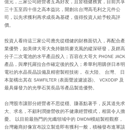
億元，三家公司經營者互為好友，且皆穩健務實，目前共享
三十五至四十倍之高本益比，開創出台灣高毛利之元件公
司，以先求獲利再求成長為基礎，值得投資人給予較高評
價。
投資人看待這三家公司應先從穩健的財務面切入，再配合產
業優勢，如美律大哥大免持聽筒麥克風的縱深研發，及鋰高
分子二次電池的水平產品投入；百容在大哥大 PHONE JACK
產品，與摩托羅拉合作確定後的投入；希華利用購併日本明
電社的水晶長晶設備及精密製程技術， 在大陸、 台灣、 日
本架構出其在 SAWFILTER (表面聲波濾波器)、 VCXODIP 及
最具爆發力的光學石英長晶等產品製造優勢。
台灣股市讓部分經營者不思從穩、賺基點著手，反其道先求
大、求名，不顧利潤搶營收的不健康經營模式，相當令人擔
憂。 以目前最熱門的光纖領域中的 DWDM模組製程觀察，
台灣廠商好像宣布設立製造即有獲利一般，積極發布進軍該