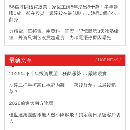
56歲才開始買股票，家庭主婦8年滾出8千萬！半年暴
賺5成、卻在股災「輝達殺在最低點」...她靠3個心法
翻身
力積電、華邦電、南亞科、旺宏…記憶體第3天漲勢繼
續，外資只剩它沒買超還賣！力積電漲停原因曝光
最新文章
/ HOT NEWS /
2026年下半年投資展望：狂熱漲勢 vs 嚴峻現實
友達二把手柯富仁裸辭內幕！「落後群創」成最後稻
草？
2026前進大南方論壇
佳世達集團艦隊無人機小隊起飛！鎖定美日頂級客戶切
入