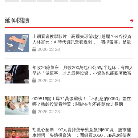
延伸閱讀
上網看遍教學影片，高爾夫球卻越打越爛？矽谷投資
人林富元：AI時代資訊營養過剩，「關掉螢幕」是最
好投資
2026-02-23
年收20億董座、月收200萬包租公5點半起床，有錢人
早起「做這事」才是最棒投資，小資族也能跟著致富
2026-02-26
009816開工爆71萬張霸榜！「不配息的0050」差在
哪？熟齡投資看體質：關鍵在能不能陪你走長期
2026-02-23
胡瓜心超痛！97元賣掉藥華藥竟飆到600塊，股市翻
車領悟「失憶投資法」：閒錢買0050，加碼2檔傳家