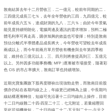
敦南結算去年十二月營收三．二一億元，較前年同期的二．
三四億元成長三七％，去年全年營收約三四．九四億元，較
前年成長六五％，達成財測的九八．三六％；由於今年景氣
能見度持續明朗化，電腦周邊及通訊的需求增加，預料二極
體毛利率可再走高，購併旭興的效益也可發揮；特別是敦南
預估分離式半導體產品成長將大，今年營收可望較去年成長
兩成以上，而今年前兩月單月營收有機會與去年第四季相
近，維持在三億元以上，三、四月則將會提高到三．五億元
以上。另外因多功能事務機( MFP )逐漸被市場接受，隨著彩
色 CIS 的市占率擴大，敦南訂單也持續增加。
近期光寶集團旗下股再度聯袂出現強勁走勢，而敦南目前股
價亦仍站在各期均線之上，年線更已經轉為上揚，中長期均
線結構逐漸轉佳，短線可先沿著十二日均線向上操作，目前
十二日均線難二十四‧四至二十三．七元附近，若量縮壓回
至此可伺機搶短，二十日均線二十二‧五元到二十一‧六元之