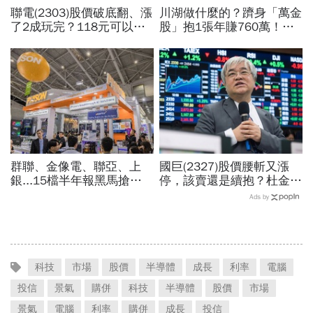
聯電(2303)股價破底翻、漲
川湖做什麼的？躋身「萬金
了2成玩完？118元可以
股」抱1張年賺760萬！傳
買？展望大好為何外資2天
產鐵工廠如何翻身「只有兩
賣超5.7萬張，可能原因曝
根鐵憑什麼賣這麼貴」？
光
群聯、金像電、聯亞、上
國巨(2327)股價腰斬又漲
銀...15檔半年報黑馬搶先
停，該賣還是續抱？杜金龍
卡位！分析師揭選股4指
預言重演華城狂飆走勢「解
Ads by
標...真能複製鈺創、晶豪科
套時間曝光」！群創、南亞
噴一波？
科也點名
科技
市場
股價
半導體
成長
利率
電腦
投信
景氣
購併
科技
半導體
股價
市場
景氣
電腦
利率
購併
成長
投信