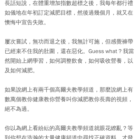
長話短說，在體重增加指數超標之後，我每年都行禮
如儀地在年初訂定減肥目標，然後過幾個月，就又在
懊悔中宣告失敗。
屢次嘗試，無功而退之後，我無計可施，但感覺褲帶
已經束不住我的肚圍，還在惡化。Guess what？我當
然開始上網學習，如何調整飲食，如何吸收營養，以
及如何減肥。
如果說網上有兩千個高爾夫教學頻道，那麼說網上有
數萬個教你健康教你營養叫你減肥教你長壽的視頻，
絕不為過。
你以為網上看紛紜的高爾夫教學頻道就眼花繚亂？等
到你想在浩瀚的大量健康頻道中尋找正確資料，才發