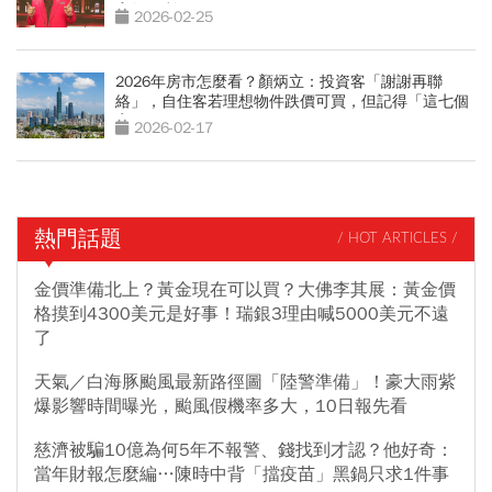
寶領紅利
2026-02-25
2026年房市怎麼看？顏炳立：投資客「謝謝再聯
絡」，自住客若理想物件跌價可買，但記得「這七個
字」
2026-02-17
熱門話題
/ HOT ARTICLES /
金價準備北上？黃金現在可以買？大佛李其展：黃金價
格摸到4300美元是好事！瑞銀3理由喊5000美元不遠
了
天氣／白海豚颱風最新路徑圖「陸警準備」！豪大雨紫
爆影響時間曝光，颱風假機率多大，10日報先看
慈濟被騙10億為何5年不報警、錢找到才認？他好奇：
當年財報怎麼編…陳時中背「擋疫苗」黑鍋只求1件事