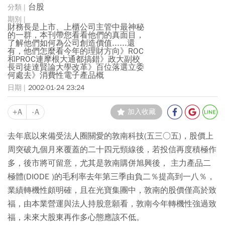
台股
財務長是上市、上櫃公司主管中最神秘
的一群，本刊帶您看看他們的真面目，
了解他們如何為公司創造價值......還
有，他們怎麼看今年的理財方向》ROC
和PROC連摩根大通都搞錯》政大副校
長司徒達賢論大學改革》百位落選立委
何處去》消費性電子產品概
2002-01-24 23:24
+A
-A
加入收藏
去年底以來備受法人圈關愛的敦南科技(五三○五)，股價上
周突破九個月來覆蓋的二十四元頸線後，若投信再度積極作
多，後市將可留意，尤其是敦南購併旭興後， 主力產品二
極體(DIODE )的毛利率去年第三季由負二％提高到一八％，
業績轉機性頗明確，且在光寶集團中，敦南的股價僅高於致
福，由本業營運與法人持股意願看，敦南今年轉機性強過致
福，未來大股東再作多心態應該不低。