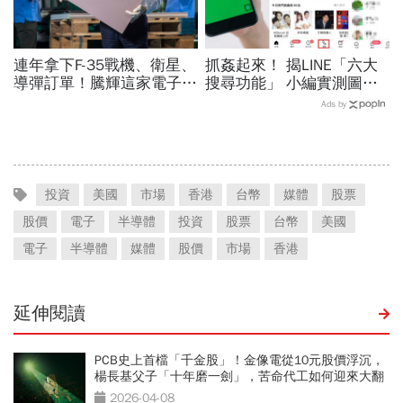
連年拿下F-35戰機、衛星、
抓姦起來！ 揭LINE「六大
導彈訂單！騰輝這家電子業
搜尋功能」 小編實測圖文
小廠，是如何從紅海中殺出
懶人包
Ads by
生路？
投資
美國
市場
香港
台幣
媒體
股票
股價
電子
半導體
投資
股票
台幣
美國
電子
半導體
媒體
股價
市場
香港
延伸閱讀
PCB史上首檔「千金股」！金像電從10元股價浮沉，
楊長基父子「十年磨一劍」，苦命代工如何迎來大翻
身？
2026-04-08