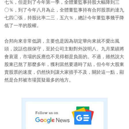
七％，但是到了今年第一季，全體董監事持股大幅降到三
○％，到了今年八月為止，全體董監事持有合邦股票約達九
七四○張，持股比率二三．五六％，總計今年董監事幾乎降
低了一半的股權。
合邦向來非常低調，主要也是因為胡定華向來就不愛出風
頭，說話也很保守，至於公司主動對外說明八、九月業績將
會衰退，市場的反應也不見得都是負面的。不過，雖然說大
股東已熬了那麼多年，獲利當然要適時了結，但今年大股東
賣股票的速度，仍然快到讓大家措手不及，關於這一點，顯
然是合邦被市場質疑最多的地方。