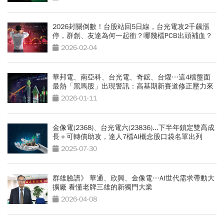
2026封關倒數！台股站回5日線，台光電攻2千飆漲
停，群創、友達為何一起衝？哪幾檔PCB出頭補血？
2026-02-04
華邦電、南亞科、台光電、奇鋐、台燿…這4檔盤面
最熱「黑馬股」出現警訊：高基期新賽道修正壓力來
了
2026-01-11
金像電(2368)、台光電六(23836)...下半年鎖定雙高成
長＋可轉債助攻，達人7檔AI概念股口袋名單出列
2025-07-30
群雄臉譜》 華通、欣興、金像電…AI世代需求帶動大
擴廠 看懂老牌三雄的新獨門大業
2026-04-08