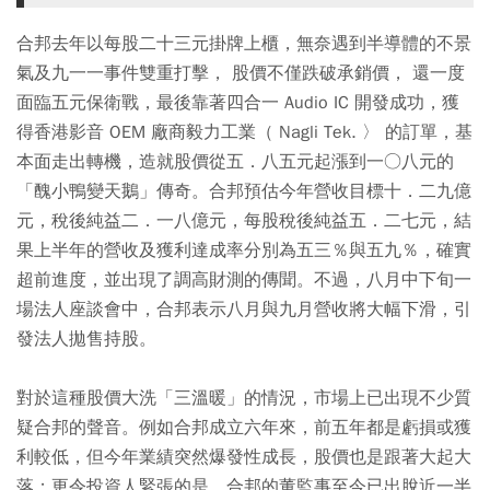
合邦去年以每股二十三元掛牌上櫃，無奈遇到半導體的不景
氣及九一一事件雙重打擊， 股價不僅跌破承銷價， 還一度
面臨五元保衛戰，最後靠著四合一 Audio IC 開發成功，獲
得香港影音 OEM 廠商毅力工業（ Nagli Tek. 〉 的訂單，基
本面走出轉機，造就股價從五．八五元起漲到一○八元的
「醜小鴨變天鵝」傳奇。合邦預估今年營收目標十．二九億
元，稅後純益二．一八億元，每股稅後純益五．二七元，結
果上半年的營收及獲利達成率分別為五三％與五九％，確實
超前進度，並出現了調高財測的傳聞。不過，八月中下旬一
場法人座談會中，合邦表示八月與九月營收將大幅下滑，引
發法人拋售持股。
對於這種股價大洗「三溫暖」的情況，市場上已出現不少質
疑合邦的聲音。例如合邦成立六年來，前五年都是虧損或獲
利較低，但今年業績突然爆發性成長，股價也是跟著大起大
落；更令投資人緊張的是，合邦的董監事至今已出脫近一半