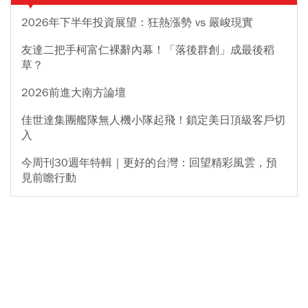
2026年下半年投資展望：狂熱漲勢 vs 嚴峻現實
友達二把手柯富仁裸辭內幕！「落後群創」成最後稻
草？
2026前進大南方論壇
佳世達集團艦隊無人機小隊起飛！鎖定美日頂級客戶切
入
今周刊30週年特輯｜更好的台灣：回望精彩風雲，預
見前瞻行動