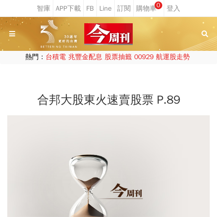
0
熱門：
台積電
兆豐金配息
股票抽籤
00929
航運股走勢
合邦大股東火速賣股票 P.89