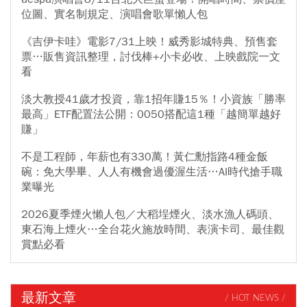
位圖、實名制規定、演唱會歌單懶人包
《吉伊卡哇》電影7/31上映！威秀影城特典、預售套
票…販售資訊整理，討伐棒+小卡必收、上映戲院一文
看
淡大教授41歲才投資，靠1招年賺15％！小資族「勝率
最高」ETF配置法公開：0050搭配這1種「越簡單越好
賺」
不是工程師，年薪也有330萬！黃仁勳指路4種金飯
碗：免大學畢、人人有機會過優渥生活…AI時代搶手職
業曝光
2026夏季煙火懶人包／大稻埕煙火、淡水漁人碼頭、
東石海上煙火…全台花火施放時間、表演卡司、最佳觀
賞點必看
最新文章
/ HOT NEWS /