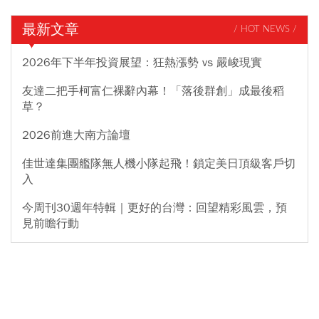
最新文章
/ HOT NEWS /
2026年下半年投資展望：狂熱漲勢 vs 嚴峻現實
友達二把手柯富仁裸辭內幕！「落後群創」成最後稻
草？
2026前進大南方論壇
佳世達集團艦隊無人機小隊起飛！鎖定美日頂級客戶切
入
今周刊30週年特輯｜更好的台灣：回望精彩風雲，預
見前瞻行動