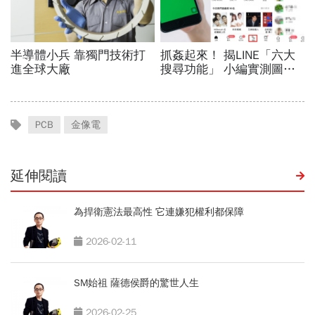
PCB
金像電
延伸閱讀
為捍衛憲法最高性 它連嫌犯權利都保障
2026-02-11
SM始祖 薩德侯爵的驚世人生
2026-02-25