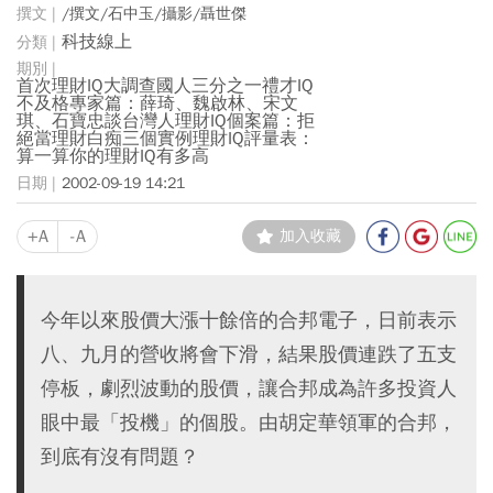
/撰文/石中玉/攝影/聶世傑
科技線上
首次理財IQ大調查國人三分之一禮才IQ
不及格專家篇：薛琦、魏啟林、宋文
琪、石寶忠談台灣人理財IQ個案篇：拒
絕當理財白痴三個實例理財IQ評量表：
算一算你的理財IQ有多高
2002-09-19 14:21
+A
-A
加入收藏
今年以來股價大漲十餘倍的合邦電子，日前表示
八、九月的營收將會下滑，結果股價連跌了五支
停板，劇烈波動的股價，讓合邦成為許多投資人
眼中最「投機」的個股。由胡定華領軍的合邦，
到底有沒有問題？