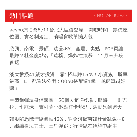
熱門話題
/ HOT ARTICLES /
aespa演唱會8/11台北大巨蛋登場！開唱時間、票價座
位圖、實名制規定、演唱會歌單懶人包
欣興、南電、景碩、臻鼎-KY、金居、尖點...PCB買誰
最賺？杜金龍點名「這檔」爆炸性強漲，11月末升段
首選
淡大教授41歲才投資，靠1招年賺15％！小資族「勝率
最高」ETF配置法公開：0050搭配這1種「越簡單越好
賺」
巨型鋼彈現身信義區！20個人氣IP登場，航海王、哥吉
拉、七龍珠、寶可夢…盤點打卡熱點，活動只到這天
韓股陷恐慌情緒暴跌43%，謝金河揭南韓社會亂象…8
月繼續看海力士、三星彈跳：行情總在絕望中誕生