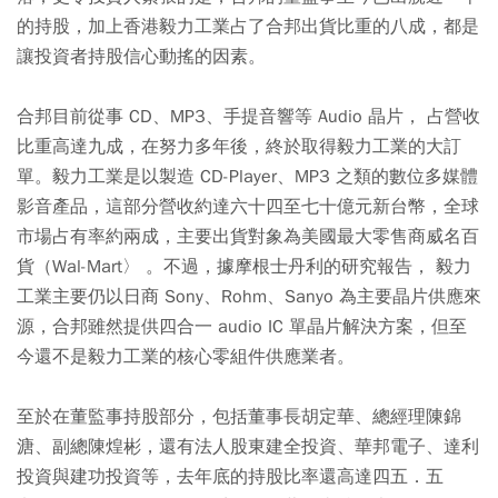
的持股，加上香港毅力工業占了合邦出貨比重的八成，都是
讓投資者持股信心動搖的因素。
合邦目前從事 CD、MP3、手提音響等 Audio 晶片， 占營收
比重高達九成，在努力多年後，終於取得毅力工業的大訂
單。毅力工業是以製造 CD-Player、MP3 之類的數位多媒體
影音產品，這部分營收約達六十四至七十億元新台幣，全球
市場占有率約兩成，主要出貨對象為美國最大零售商威名百
貨（Wal-Mart〉 。不過，據摩根士丹利的研究報告， 毅力
工業主要仍以日商 Sony、Rohm、Sanyo 為主要晶片供應來
源，合邦雖然提供四合一 audio IC 單晶片解決方案，但至
今還不是毅力工業的核心零組件供應業者。
至於在董監事持股部分，包括董事長胡定華、總經理陳錦
溏、副總陳煌彬，還有法人股東建全投資、華邦電子、達利
投資與建功投資等，去年底的持股比率還高達四五．五