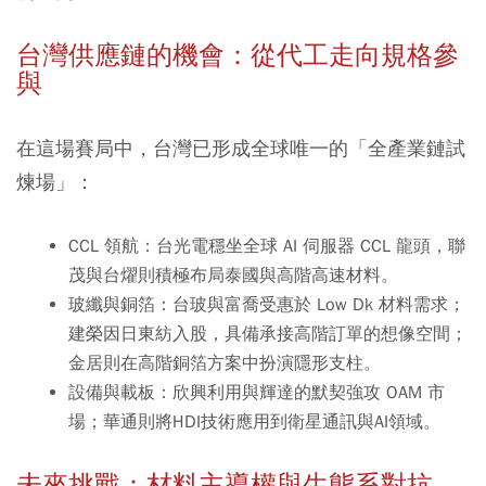
台灣供應鏈的機會：從代工走向規格參
與
在這場賽局中，台灣已形成全球唯一的「全產業鏈試
煉場」：
CCL 領航：
台光電穩坐全球 AI 伺服器 CCL 龍頭，聯
茂與台燿則積極布局泰國與高階高速材料。
玻纖與銅箔：
台玻與富喬受惠於 Low Dk 材料需求；
建榮因日東紡入股，具備承接高階訂單的想像空間；
金居則在高階銅箔方案中扮演隱形支柱。
設備與載板：
欣興利用與輝達的默契強攻 OAM 市
場；華通則將HDI技術應用到衛星通訊與AI領域。
未來挑戰：材料主導權與生態系對抗