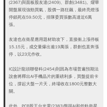
(2367)與面板股友達(2409)、群創(3481)。燿華
開盤展現強勁買氣，股價一路狂飆，最終亮燈漲
停鎖死在59.50元，排隊委買張數高達近6萬
張。
友達也在衛星應用題材助攻下，直接衝上漲停板
15.15元，成交量爆出逾19萬張，群創也直奔漲
停，以23元作收。
IC設計龍頭聯發科(2454)則因為市場普遍預期法
說會將釋出AI手機晶片的重磅利多，買盤提前卡
位，撐起大盤一片天，終場收在1800元整數大
關。
此外，PCB股王台光電(2383)盤踞AI和低軌衛星