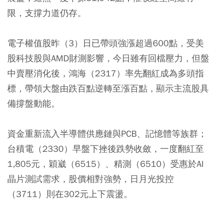
限，支撐力道仍存。
電子權值股昨（3）日已帶頭強漲超過600點，受美
股科技股與AMD財測影響，今日雖有回檔壓力，但盤
中賣壓消化後，鴻海（2317）率先翻紅成為多頭指
標，帶領大盤由跌百點逆轉至漲百點，顯示主流股具
備撐盤動能。
資金重新流入半導體供應鏈與PCB、記憶體等族群；
台積電（2330）早盤下挫後跌勢收斂，一度翻紅至
1,805元，穎崴（6515）、精測（6510）受惠於AI
晶片測試需求，股價相對強勢，日月光投控
（3711）則在302元上下震盪。