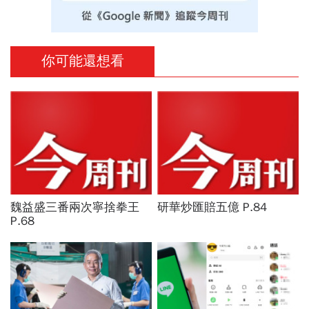
你可能還想看
魏益盛三番兩次寧捨拳王
研華炒匯賠五億 P.84
P.68