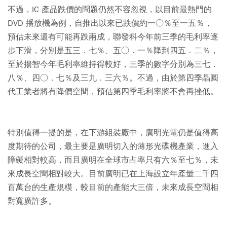
不過，IC 產品跌價的問題仍然不容忽視，以目前最熱門的
DVD 播放機為例，自推出以來已跌價約一○％至一五％，
預估未來還有可能再跌兩成，聯發科今年前三季的毛利率逐
步下滑，分別是五三．七％、五○．一％降到四五．二％，
至於揚智今年毛利率維持得較好，三季的數字分別為三七．
八％、四○．七％及三九．三六％。不過，由於第四季晶圓
代工業者將有降價空間，預估第四季毛利率將不會再挫低。
特別值得一提的是，在下游組裝廠中，廣明光電仍是值得高
度期待的公司，最主要是廣明切入的薄形光碟機產業，進入
障礙相對較高，而且廣明在全球市占率只有六％至七％，未
來成長空間相對較大。目前廣明已在上海設立年產量二千四
百萬台的生產規模，較目前的產能大三倍，未來成長空間相
對寬廣許多。