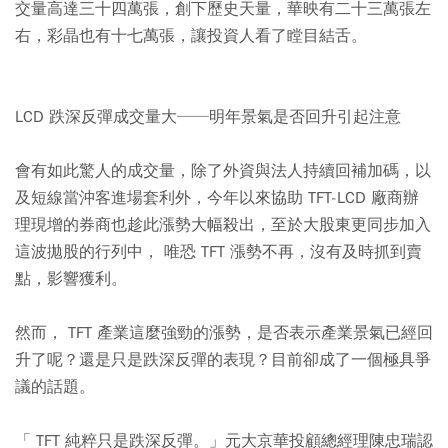
交量高達三十四萬張，創下歷史天量，華映有二十三萬張左
右，彩晶也有十七萬張，讓投資人看了瞠目結舌。
LCD 跌深反彈成交量大──明年景氣是否回升引起注意
會有如此驚人的成交量，除了外資與法人持續回補加碼，以
及短線當沖客進場套利外，今年以來協助 TFT-LCD 廠商辦
理現增的券商也趁此漲勢大幅殺出，至於大股東更同步加入
這波拋股的行列中， 唯恐 TFT 漲勢不再，沒有及時抓到賣
點，影響獲利。
然而， TFT 產業這麼強勁的漲勢，是否表示產業景氣已經回
升了呢？還是只是跌深反彈的表現？目前卻成了一個極具爭
議的話題。
「 TFT 純粹只是跌深反彈。」元大京華投顧總經理陳忠瑞認