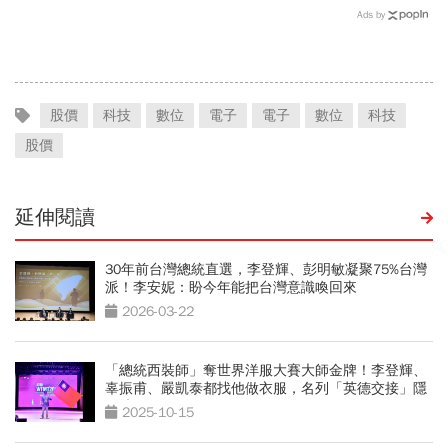
Ads by
股價
科技
數位
電子
電子
數位
科技
股價
延伸閱讀
30年前台灣總統直選，李登輝、彭明敏凝聚75%台灣
派！李安妮：盼今年能把台灣意識喚回來
2026-03-22
「總統西裝師」奪世界洋服大賽大師金牌！李登輝、
辜振甫、嚴凱泰都找他做衣服，名列「英德交接」隱
形清單
2025-10-15