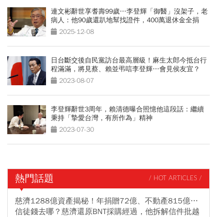
連文彬辭世享耆壽99歲…李登輝「御醫」沒架子，老
病人：他90歲還趴地幫找證件，400萬退休金全捐
2025-12-08
日台斷交後自民黨訪台最高層級！麻生太郎今抵台行
程滿滿，將見蔡、賴並弔唁李登輝…會見侯友宜？
2023-08-07
李登輝辭世3周年，賴清德曝合照憶他這段話：繼續
秉持「摯愛台灣，有所作為」精神
2023-07-30
熱門話題
/ HOT ARTICLES /
慈濟1288億資產揭秘！年捐贈72億、不動產815億…
信徒錢去哪？慈濟還原BNT採購經過，他拆解信件批越