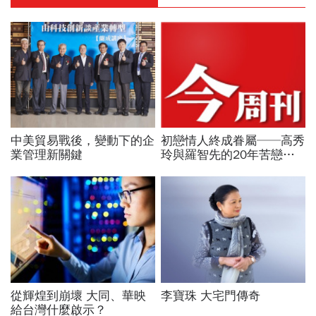
中美貿易戰後，變動下的企
初戀情人終成眷屬──高秀
業管理新關鍵
玲與羅智先的20年苦戀
P.64
從輝煌到崩壞 大同、華映
李寶珠 大宅門傳奇
給台灣什麼啟示？