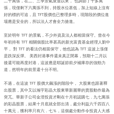
二十萬張，在二、三季景氣衰退以來， 也調節了十多萬
張，現僅剩下六萬張不到，持股水位甚低，加上短線上沒有
好的標的可追，且 TFT股價也已整理多時，現階段的價位進
場應是安全的，所以法人才會全力搶進。
至於明年 TFT 的景氣，不少外資及法人都相當保守。曾在今
年初持有 TFT 相關個股比率甚高的新光富貴基金經理人劉中
平， 對 TFT 的看法仍相當保守，他也認為 TFT 這波上漲僅
是跌深反彈。 美西封港事件還未真正閉幕，預期十二月以
後還可能再度封港，這波應是耶誕節前夕補庫存的強勁力
道，然明年的前景還十分不明。
不過，在這波 TFT 股價大飆漲的階段中， 大股東也跟著釋
出股票，其中又以瀚宇彩晶大股東華新麗華的賣股動作最為
突兀。華新子公司金澄投資才剛在十月初認購七．九七萬張
的彩晶股票，結果十月底就全部出清，處分利益六千四百八
十萬元，獲利率只有六．七％，這個處分動作令投資人大感