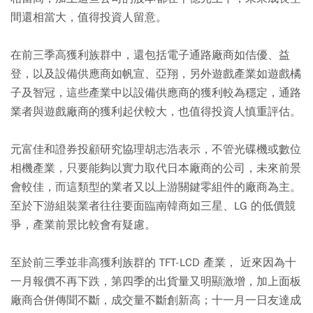
間還相當大，值得投資人留意。
在前三季高獲利族群中，還包括電子通路廠商如佶優、益
登，以及設備供應商如帆宣、亞翔，另外遊戲產業如遊戲橘
子及智冠，這些產業中以設備供應商的獲利較為穩定，通路
業者與遊戲廠商的獲利起伏較大，也值得投資人慎重評估。
元富佳和證券投顧研究協理胡志浩表示，不管光碟機或數位
相機產業，只要能夠以實力取代日本廠商的公司，未來前景
會較佳，而這類型的業者又以上游關鍵零組件的廠商為主。
至於下游組裝業者往往要面臨南韓商如三星、LG 的低價競
爭，產業前景比較會有疑慮。
至於前三季並非高獲利族群的 TFT-LCD 產業， 近來因為十
一月報價不再下跌，第四季的出貨量又明顯激增，加上面板
廠商合併傳聞不斷，成交量不斷創新高；十一月一日友達成