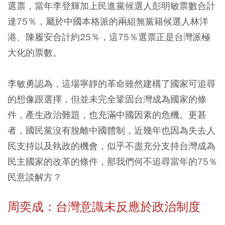
選票，當年李登輝加上民進黨候選人彭明敏票數合計
達75％，屬於中國本格派的兩組無黨籍候選人林洋
港、陳履安合計約25％，這75％選票正是台灣派極
大化的票數。
李敏勇認為，這場寧靜的革命雖然建構了國家可追尋
的想像跟選擇，但並未完全鞏固台灣成為國家的條
件，產生政治難題，也充滿中國因素的危機。更甚
者，國民黨沒有脫離中國體制，近幾年也因為失去人
民支持以及執政的機會，似乎不盡充分支持台灣成為
民主國家的改革的條件，那我們何不追尋當年的75％
民意談解方？
周奕成：台灣意識未反應於政治制度