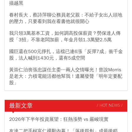
描越黑
眷村長大，蔡詩萍聊公務員老父親：不給子女出人頭地
的壓力，只要看到我在看書他就很開心
我只領3萬基本工資，如何調高投保薪資？勞保達人傳
授「3招」不靠老闆加薪，年金月領1.3萬變2.5萬
國巨還在500元掙扎，這檔已連6漲「反彈7成」衝千金
股，法人喊到1430元，還有5成空間
黃崇仁治喪張忠謀任主委…兩人交情曝光！曾說Morris
是老大：力積電能活都他幫我！遺屬發聲「明年定要配
股」
最新文章
/ HOT NEWS /
2026年下半年投資展望：狂熱漲勢 vs 嚴峻現實
友達二把手柯富仁裸辭內幕！「落後群創」成最後稻