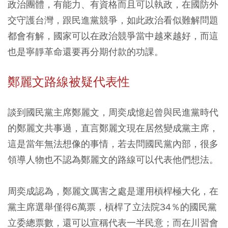
政治團體，有能力、有資格而且可以執政，在國防外
交守護台灣，跟民進黨競爭，如此政治看似難解問題
都會有解，國家可以在政治競爭當中越來越好，而這
也是寧靜革命還要再分期付款的功課。
鄭麗文路線被疑代表性
談到國民黨主席鄭麗文，周奕成憶起曾與民進黨時代
的鄭麗文共事過，直言鄭麗文現在居然變成黨主席，
這是當年無法想像的事情，若去問國民黨內部，很多
領導人物也不認為鄭麗文的路線可以代表他們想法。
周奕成認為，鄭麗文厲害之處是運用槓桿極大化，在
黨主席選舉僅得6萬票，槓桿了立法院34％的國民黨
立委總票數，還可以宣稱代表一半民意；而在川習會