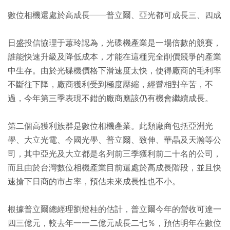
數位相機還處於高成長──普立爾、亞光都可成長三、四成
日盛投信協理于蕙玲認為，光碟機產業是一場倍數的競賽，
誰能快速升級及降低成本，才能在這種完全削價競爭的產業
中生存。由於光碟機價格下滑速度太快，使得廠商的毛利率
不斷往下降，廠商獲利受到極度壓縮，經營相對辛苦，不
過，今年第三季表現不錯的廠商應該仍有機會繼續成長。
第二個高獲利族群是數位相機產業。此類廠商包括亞洲光
學、大立光電、今國光學、普立爾、致伸、華晶及天瀚等公
司，其中亞光及大立都是名列前三季獲利前二十名的公司，
而且由於台灣數位相機產業目前還處於高成長階段，並且快
速搶下日商的市占率，預估未來成長性也不小。
根據普立爾總經理劉燈桂的估計，普立爾今年的營收可達一
四三億元，較去年一一二億元成長二七％，預估明年在數位