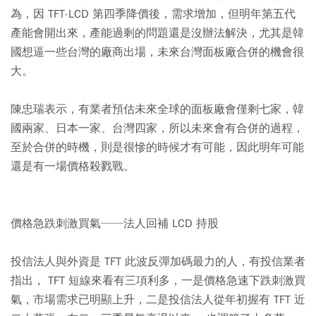
為，因 TFT-LCD 第四季降價後，需求增加，但明年第五代
產能會開出來，產能過剩的問題還是沒辦法解決，尤其是韓
國想逼一些台灣的廠商出場，未來台灣面板廠合併的機會很
大。
陳忠瑞表示，有業者預估未來全球的面板廠會僅剩七家，韓
國兩家、日本一家、台灣四家，所以未來會有合併的過程，
至於合併的時機，則是很慘的時候才有可能，因此明年可能
還是有一場價格殺戮戰。
價格急跌刺激買氣──法人回補 LCD 持股
投信法人與外資是 TFT 此波反彈加碼最力的人，有投信業者
指出， TFT 短線來看有三項利多，一是價格急速下跌刺激買
氣，市場需求已明顯上升，二是投信法人從年初握有 TFT 近