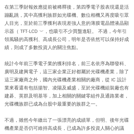
在第三季財報效應提前被稀釋後，第四季電子股表現還是活
蹦亂跳，其中高獲利族群如光碟機、數位相機又再度吸引眾
人目光，至於前三季獲利表現差強人意的薄膜電晶體液晶顯
示器（ TFT-LCD ︶，也吸引不少買盤進駐。 不過，今年引
領風騷的高獲利、高成長公司，明年是否依然可以保持好成
績，則成了多數投資人的關注焦點。
統計今年前三季電子業的獲利排名，前三名依序為聯發科、
廣明及建興電子，這三家企業正好都屬於光碟機產業，除了
這三家廠商之外，國內光碟機產業相關的廠商，從 IC 設計
業來看還有包括揚智、凌陽及威盛，至於光碟機組裝廠也有
建碁、英群及明基等，加上相關的關鍵零組件及通路業者，
光碟機族群已成為台股中最重要的族群之一。
不過，雖然今年繳出了一張漂亮的成績單，但明、後年光碟
機產業是否仍可維持高成長，已成為許多投資人關心的議